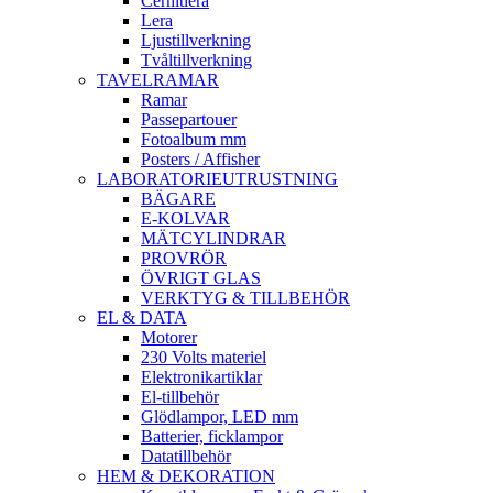
Cernitlera
Lera
Ljustillverkning
Tvåltillverkning
TAVELRAMAR
Ramar
Passepartouer
Fotoalbum mm
Posters / Affisher
LABORATORIEUTRUSTNING
BÄGARE
E-KOLVAR
MÄTCYLINDRAR
PROVRÖR
ÖVRIGT GLAS
VERKTYG & TILLBEHÖR
EL & DATA
Motorer
230 Volts materiel
Elektronikartiklar
El-tillbehör
Glödlampor, LED mm
Batterier, ficklampor
Datatillbehör
HEM & DEKORATION