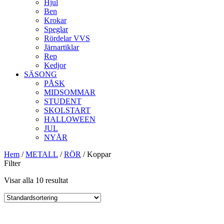
Hjul
Ben
Krokar
Speglar
Rördelar VVS
Järnartiklar
Rep
Kedjor
SÄSONG
PÅSK
MIDSOMMAR
STUDENT
SKOLSTART
HALLOWEEN
JUL
NYÅR
Hem
/
METALL
/
RÖR
/ Koppar
Filter
Visar alla 10 resultat