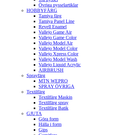
Övriga pysselartiklar
HOBBYFÄRG
Tamiya färg
Tamiya Panel Line
Revell Enamel
Vallejo Game Air
Vallejo Game Color
Vallejo Model Air
Vallejo Model Color
Vallejo Xpress Color
Vallejo Model Wash
Vallejo Liquid Acrylic
AIRBRUSH
Sprayfärg
MTN WEPRO
SPRAY ÖVRIGA
Textilfärg
Textilfärg Maskin
Textilfärg spray
Textilfärg Batik
GJUTA
Göra form
Hälla i form
Gips