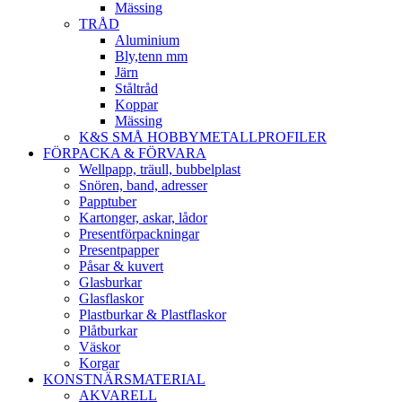
Mässing
TRÅD
Aluminium
Bly,tenn mm
Järn
Ståltråd
Koppar
Mässing
K&S SMÅ HOBBYMETALLPROFILER
FÖRPACKA & FÖRVARA
Wellpapp, träull, bubbelplast
Snören, band, adresser
Papptuber
Kartonger, askar, lådor
Presentförpackningar
Presentpapper
Påsar & kuvert
Glasburkar
Glasflaskor
Plastburkar & Plastflaskor
Plåtburkar
Väskor
Korgar
KONSTNÄRSMATERIAL
AKVARELL