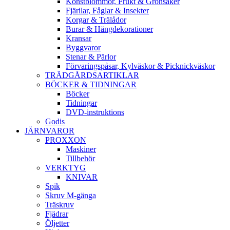
Konstblommor, Frukt & Grönsaker
Fjärilar, Fåglar & Insekter
Korgar & Trälådor
Burar & Hängdekorationer
Kransar
Byggvaror
Stenar & Pärlor
Förvaringspåsar, Kylväskor & Picknickväskor
TRÄDGÅRDSARTIKLAR
BÖCKER & TIDNINGAR
Böcker
Tidningar
DVD-instruktions
Godis
JÄRNVAROR
PROXXON
Maskiner
Tillbehör
VERKTYG
KNIVAR
Spik
Skruv M-gänga
Träskruv
Fjädrar
Öljetter