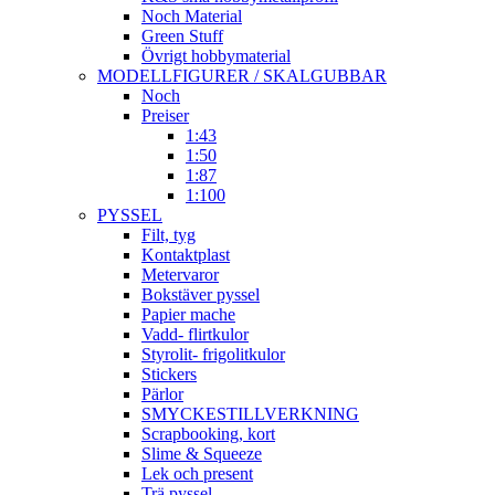
Noch Material
Green Stuff
Övrigt hobbymaterial
MODELLFIGURER / SKALGUBBAR
Noch
Preiser
1:43
1:50
1:87
1:100
PYSSEL
Filt, tyg
Kontaktplast
Metervaror
Bokstäver pyssel
Papier mache
Vadd- flirtkulor
Styrolit- frigolitkulor
Stickers
Pärlor
SMYCKESTILLVERKNING
Scrapbooking, kort
Slime & Squeeze
Lek och present
Trä pyssel