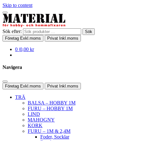
Skip to content
Sök efter:
Sök
Företag
Exkl.moms
Privat
Inkl.moms
0
|
0,00 kr
Navigera
Företag
Exkl.moms
Privat
Inkl.moms
TRÄ
BALSA – HOBBY 1M
FURU – HOBBY 1M
LIND
MAHOGNY
KORK
FURU – 1M & 2,4M
Foder, Socklar