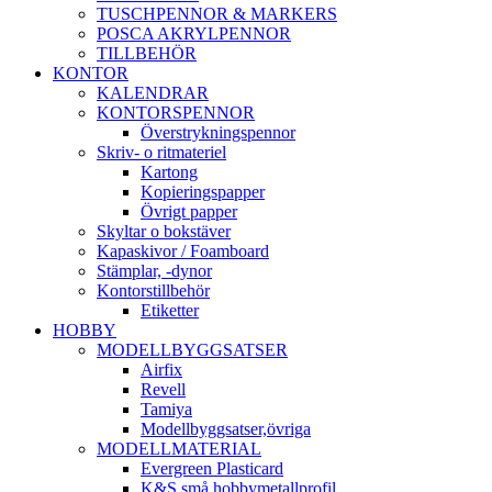
TUSCHPENNOR & MARKERS
POSCA AKRYLPENNOR
TILLBEHÖR
KONTOR
KALENDRAR
KONTORSPENNOR
Överstrykningspennor
Skriv- o ritmateriel
Kartong
Kopieringspapper
Övrigt papper
Skyltar o bokstäver
Kapaskivor / Foamboard
Stämplar, -dynor
Kontorstillbehör
Etiketter
HOBBY
MODELLBYGGSATSER
Airfix
Revell
Tamiya
Modellbyggsatser,övriga
MODELLMATERIAL
Evergreen Plasticard
K&S små hobbymetallprofil