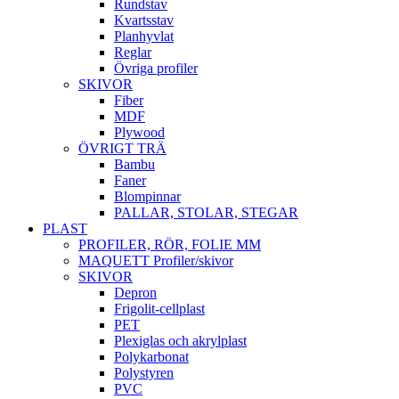
Rundstav
Kvartsstav
Planhyvlat
Reglar
Övriga profiler
SKIVOR
Fiber
MDF
Plywood
ÖVRIGT TRÄ
Bambu
Faner
Blompinnar
PALLAR, STOLAR, STEGAR
PLAST
PROFILER, RÖR, FOLIE MM
MAQUETT Profiler/skivor
SKIVOR
Depron
Frigolit-cellplast
PET
Plexiglas och akrylplast
Polykarbonat
Polystyren
PVC