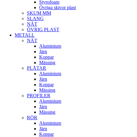
Styrofoam
Övriga skivor plast
SKUM MM
SLANG
NÄT
ÖVRIG PLAST
METALL
NÄT
Aluminium
Järn
Koppar
Mässing
PLÅTAR
Aluminium
Järn
Koppar
Mässing
PROFILER
Aluminium
Järn
Mässing
RÖR
Aluminium
Järn
Koppar