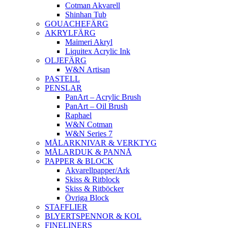
Cotman Akvarell
Shinhan Tub
GOUACHEFÄRG
AKRYLFÄRG
Maimeri Akryl
Liquitex Acrylic Ink
OLJEFÄRG
W&N Artisan
PASTELL
PENSLAR
PanArt – Acrylic Brush
PanArt – Oil Brush
Raphael
W&N Cotman
W&N Series 7
MÅLARKNIVAR & VERKTYG
MÅLARDUK & PANNÅ
PAPPER & BLOCK
Akvarellpapper/Ark
Skiss & Ritblock
Skiss & Ritböcker
Övriga Block
STAFFLIER
BLYERTSPENNOR & KOL
FINELINERS