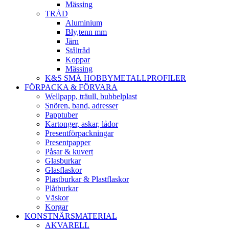
Mässing
TRÅD
Aluminium
Bly,tenn mm
Järn
Ståltråd
Koppar
Mässing
K&S SMÅ HOBBYMETALLPROFILER
FÖRPACKA & FÖRVARA
Wellpapp, träull, bubbelplast
Snören, band, adresser
Papptuber
Kartonger, askar, lådor
Presentförpackningar
Presentpapper
Påsar & kuvert
Glasburkar
Glasflaskor
Plastburkar & Plastflaskor
Plåtburkar
Väskor
Korgar
KONSTNÄRSMATERIAL
AKVARELL