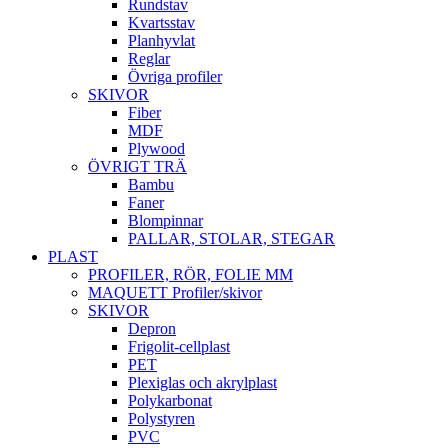
Rundstav
Kvartsstav
Planhyvlat
Reglar
Övriga profiler
SKIVOR
Fiber
MDF
Plywood
ÖVRIGT TRÄ
Bambu
Faner
Blompinnar
PALLAR, STOLAR, STEGAR
PLAST
PROFILER, RÖR, FOLIE MM
MAQUETT Profiler/skivor
SKIVOR
Depron
Frigolit-cellplast
PET
Plexiglas och akrylplast
Polykarbonat
Polystyren
PVC