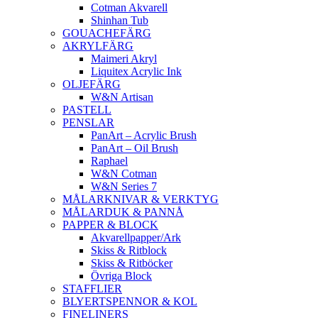
Cotman Akvarell
Shinhan Tub
GOUACHEFÄRG
AKRYLFÄRG
Maimeri Akryl
Liquitex Acrylic Ink
OLJEFÄRG
W&N Artisan
PASTELL
PENSLAR
PanArt – Acrylic Brush
PanArt – Oil Brush
Raphael
W&N Cotman
W&N Series 7
MÅLARKNIVAR & VERKTYG
MÅLARDUK & PANNÅ
PAPPER & BLOCK
Akvarellpapper/Ark
Skiss & Ritblock
Skiss & Ritböcker
Övriga Block
STAFFLIER
BLYERTSPENNOR & KOL
FINELINERS