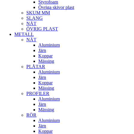
Styrofoam
Övriga skivor plast
SKUM MM
SLANG
NÄT
ÖVRIG PLAST
METALL
NÄT
Aluminium
Järn
Koppar
Mässing
PLÅTAR
Aluminium
Järn
Koppar
Mässing
PROFILER
Aluminium
Järn
Mässing
RÖR
Aluminium
Järn
Koppar