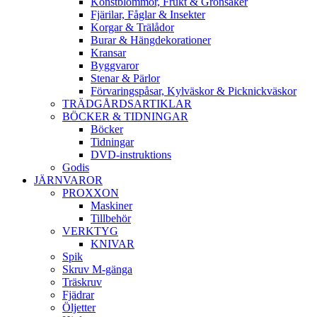
Konstblommor, Frukt & Grönsaker
Fjärilar, Fåglar & Insekter
Korgar & Trälådor
Burar & Hängdekorationer
Kransar
Byggvaror
Stenar & Pärlor
Förvaringspåsar, Kylväskor & Picknickväskor
TRÄDGÅRDSARTIKLAR
BÖCKER & TIDNINGAR
Böcker
Tidningar
DVD-instruktions
Godis
JÄRNVAROR
PROXXON
Maskiner
Tillbehör
VERKTYG
KNIVAR
Spik
Skruv M-gänga
Träskruv
Fjädrar
Öljetter