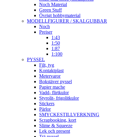
Noch Material
Green Stuff
Övrigt hobbymaterial
MODELLFIGURER / SKALGUBBAR
Noch
Preiser
1:43
1:50
1:87
1:100
PYSSEL
Filt, tyg
Kontaktplast
Metervaror
Bokstäver pyssel
Papier mache
Vadd- flirtkulor
Styrolit- frigolitkulor
Stickers
Pärlor
SMYCKESTILLVERKNING
Scrapbooking, kort
Slime & Squeeze
Lek och present
Trä pyssel