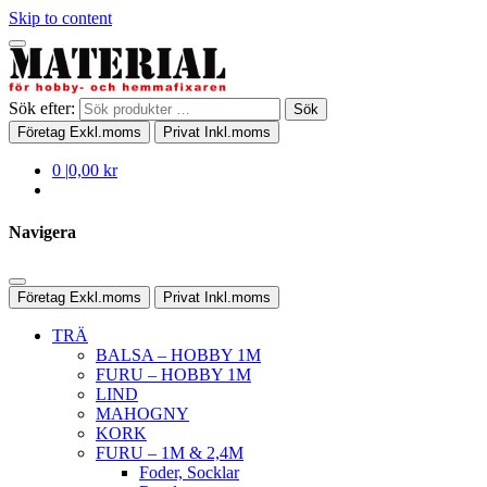
Skip to content
Sök efter:
Sök
Företag
Exkl.moms
Privat
Inkl.moms
0
|
0,00 kr
Navigera
Företag
Exkl.moms
Privat
Inkl.moms
TRÄ
BALSA – HOBBY 1M
FURU – HOBBY 1M
LIND
MAHOGNY
KORK
FURU – 1M & 2,4M
Foder, Socklar