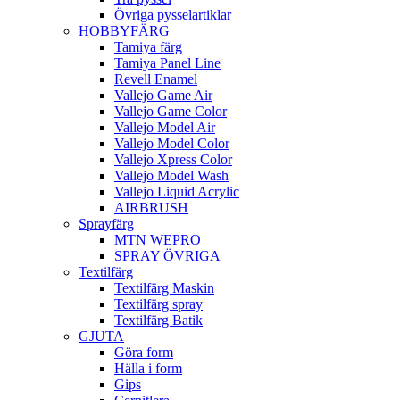
Övriga pysselartiklar
HOBBYFÄRG
Tamiya färg
Tamiya Panel Line
Revell Enamel
Vallejo Game Air
Vallejo Game Color
Vallejo Model Air
Vallejo Model Color
Vallejo Xpress Color
Vallejo Model Wash
Vallejo Liquid Acrylic
AIRBRUSH
Sprayfärg
MTN WEPRO
SPRAY ÖVRIGA
Textilfärg
Textilfärg Maskin
Textilfärg spray
Textilfärg Batik
GJUTA
Göra form
Hälla i form
Gips