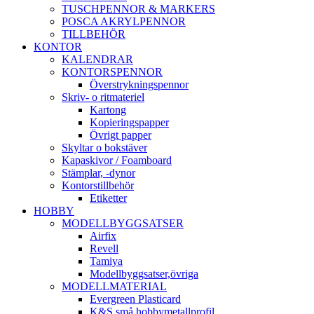
TUSCHPENNOR & MARKERS
POSCA AKRYLPENNOR
TILLBEHÖR
KONTOR
KALENDRAR
KONTORSPENNOR
Överstrykningspennor
Skriv- o ritmateriel
Kartong
Kopieringspapper
Övrigt papper
Skyltar o bokstäver
Kapaskivor / Foamboard
Stämplar, -dynor
Kontorstillbehör
Etiketter
HOBBY
MODELLBYGGSATSER
Airfix
Revell
Tamiya
Modellbyggsatser,övriga
MODELLMATERIAL
Evergreen Plasticard
K&S små hobbymetallprofil