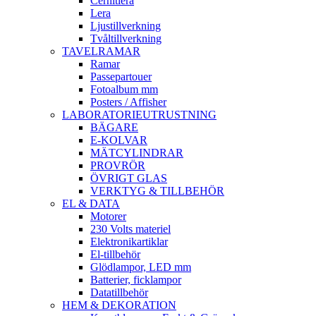
Cernitlera
Lera
Ljustillverkning
Tvåltillverkning
TAVELRAMAR
Ramar
Passepartouer
Fotoalbum mm
Posters / Affisher
LABORATORIEUTRUSTNING
BÄGARE
E-KOLVAR
MÄTCYLINDRAR
PROVRÖR
ÖVRIGT GLAS
VERKTYG & TILLBEHÖR
EL & DATA
Motorer
230 Volts materiel
Elektronikartiklar
El-tillbehör
Glödlampor, LED mm
Batterier, ficklampor
Datatillbehör
HEM & DEKORATION