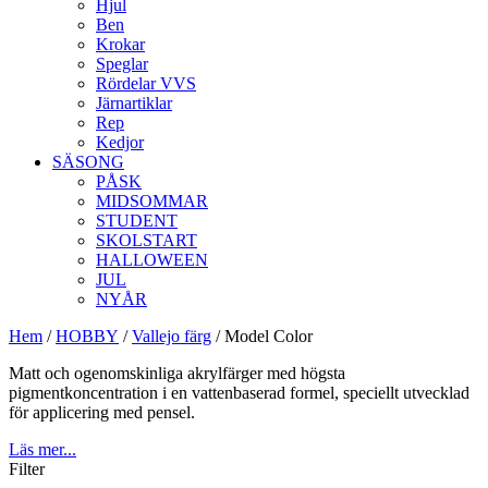
Hjul
Ben
Krokar
Speglar
Rördelar VVS
Järnartiklar
Rep
Kedjor
SÄSONG
PÅSK
MIDSOMMAR
STUDENT
SKOLSTART
HALLOWEEN
JUL
NYÅR
Hem
/
HOBBY
/
Vallejo färg
/ Model Color
Matt och ogenomskinliga akrylfärger med högsta
pigmentkoncentration i en vattenbaserad formel, speciellt utvecklad
för applicering med pensel.
Läs mer...
Filter