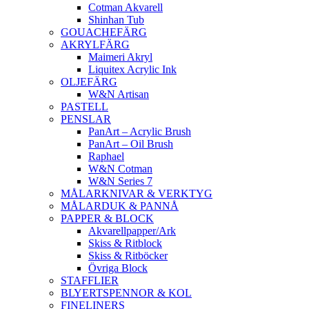
Cotman Akvarell
Shinhan Tub
GOUACHEFÄRG
AKRYLFÄRG
Maimeri Akryl
Liquitex Acrylic Ink
OLJEFÄRG
W&N Artisan
PASTELL
PENSLAR
PanArt – Acrylic Brush
PanArt – Oil Brush
Raphael
W&N Cotman
W&N Series 7
MÅLARKNIVAR & VERKTYG
MÅLARDUK & PANNÅ
PAPPER & BLOCK
Akvarellpapper/Ark
Skiss & Ritblock
Skiss & Ritböcker
Övriga Block
STAFFLIER
BLYERTSPENNOR & KOL
FINELINERS