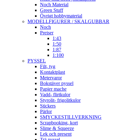
Noch Material
Green Stuff
Övrigt hobbymaterial
MODELLFIGURER / SKALGUBBAR
Noch
Preiser
1:43
1:50
1:87
1:100
PYSSEL
Filt, tyg
Kontaktplast
Metervaror
Bokstäver pyssel
Papier mache
Vadd- flirtkulor
Styrolit- frigolitkulor
Stickers
Pärlor
SMYCKESTILLVERKNING
Scrapbooking, kort
Slime & Squeeze
Lek och present
Trä pyssel