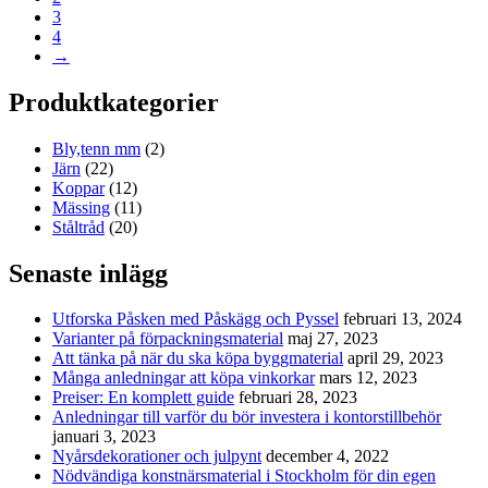
3
4
→
Produktkategorier
Bly,tenn mm
(2)
Järn
(22)
Koppar
(12)
Mässing
(11)
Ståltråd
(20)
Senaste inlägg
Utforska Påsken med Påskägg och Pyssel
februari 13, 2024
Varianter på förpackningsmaterial
maj 27, 2023
Att tänka på när du ska köpa byggmaterial
april 29, 2023
Många anledningar att köpa vinkorkar
mars 12, 2023
Preiser: En komplett guide
februari 28, 2023
Anledningar till varför du bör investera i kontorstillbehör
januari 3, 2023
Nyårsdekorationer och julpynt
december 4, 2022
Nödvändiga konstnärsmaterial i Stockholm för din egen