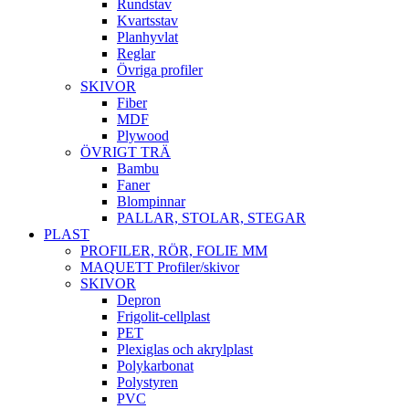
Rundstav
Kvartsstav
Planhyvlat
Reglar
Övriga profiler
SKIVOR
Fiber
MDF
Plywood
ÖVRIGT TRÄ
Bambu
Faner
Blompinnar
PALLAR, STOLAR, STEGAR
PLAST
PROFILER, RÖR, FOLIE MM
MAQUETT Profiler/skivor
SKIVOR
Depron
Frigolit-cellplast
PET
Plexiglas och akrylplast
Polykarbonat
Polystyren
PVC