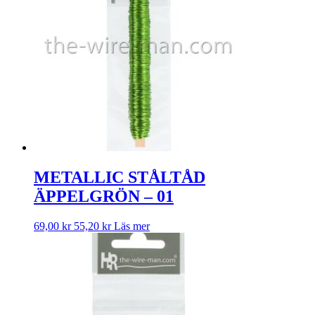
METALLIC STÅLTÅD
ÄPPELGRÖN – 01
69,00
kr
55,20
kr
Läs mer