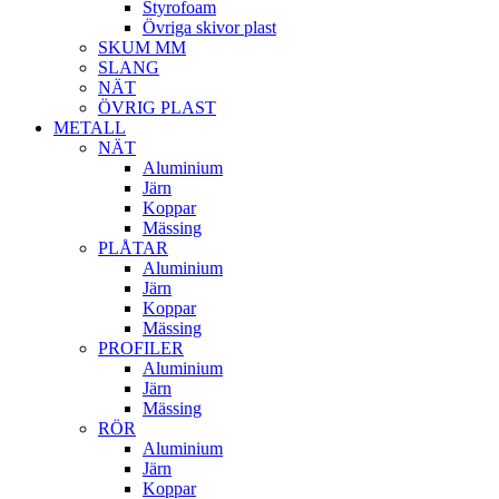
Styrofoam
Övriga skivor plast
SKUM MM
SLANG
NÄT
ÖVRIG PLAST
METALL
NÄT
Aluminium
Järn
Koppar
Mässing
PLÅTAR
Aluminium
Järn
Koppar
Mässing
PROFILER
Aluminium
Järn
Mässing
RÖR
Aluminium
Järn
Koppar