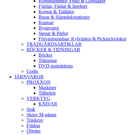
Konstblommor, Frukt & Grönsaker
Fjärilar, Fåglar & Insekter
Korgar & Trälådor
Burar & Hängdekorationer
Kransar
Byggvaror
Stenar & Pärlor
Förvaringspåsar, Kylväskor & Picknickväskor
TRÄDGÅRDSARTIKLAR
BÖCKER & TIDNINGAR
Böcker
Tidningar
DVD-instruktions
Godis
JÄRNVAROR
PROXXON
Maskiner
Tillbehör
VERKTYG
KNIVAR
Spik
Skruv M-gänga
Träskruv
Fjädrar
Öljetter