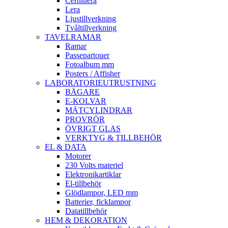
Cernitlera
Lera
Ljustillverkning
Tvåltillverkning
TAVELRAMAR
Ramar
Passepartouer
Fotoalbum mm
Posters / Affisher
LABORATORIEUTRUSTNING
BÄGARE
E-KOLVAR
MÄTCYLINDRAR
PROVRÖR
ÖVRIGT GLAS
VERKTYG & TILLBEHÖR
EL & DATA
Motorer
230 Volts materiel
Elektronikartiklar
El-tillbehör
Glödlampor, LED mm
Batterier, ficklampor
Datatillbehör
HEM & DEKORATION