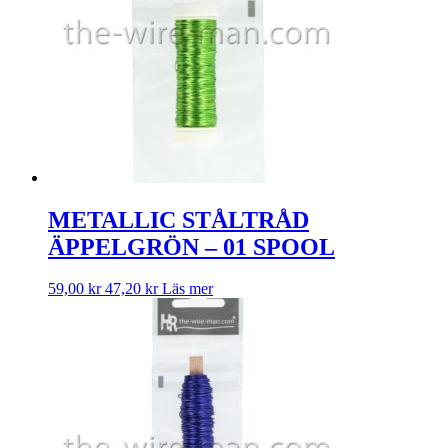
METALLIC STÅLTRÅD
ÄPPELGRÖN – 01 SPOOL
59,00
kr
47,20
kr
Läs mer