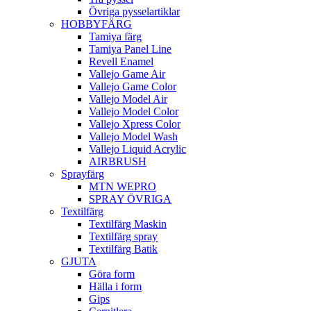
Övriga pysselartiklar
HOBBYFÄRG
Tamiya färg
Tamiya Panel Line
Revell Enamel
Vallejo Game Air
Vallejo Game Color
Vallejo Model Air
Vallejo Model Color
Vallejo Xpress Color
Vallejo Model Wash
Vallejo Liquid Acrylic
AIRBRUSH
Sprayfärg
MTN WEPRO
SPRAY ÖVRIGA
Textilfärg
Textilfärg Maskin
Textilfärg spray
Textilfärg Batik
GJUTA
Göra form
Hälla i form
Gips