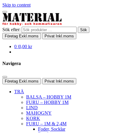
Skip to content
Sök efter:
Sök
Företag
Exkl.moms
Privat
Inkl.moms
0
|
0,00 kr
Navigera
Företag
Exkl.moms
Privat
Inkl.moms
TRÄ
BALSA – HOBBY 1M
FURU – HOBBY 1M
LIND
MAHOGNY
KORK
FURU – 1M & 2,4M
Foder, Socklar