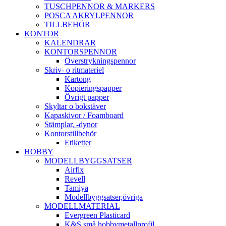
TUSCHPENNOR & MARKERS
POSCA AKRYLPENNOR
TILLBEHÖR
KONTOR
KALENDRAR
KONTORSPENNOR
Överstrykningspennor
Skriv- o ritmateriel
Kartong
Kopieringspapper
Övrigt papper
Skyltar o bokstäver
Kapaskivor / Foamboard
Stämplar, -dynor
Kontorstillbehör
Etiketter
HOBBY
MODELLBYGGSATSER
Airfix
Revell
Tamiya
Modellbyggsatser,övriga
MODELLMATERIAL
Evergreen Plasticard
K&S små hobbymetallprofil