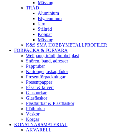
Mässing
TRÅD
Aluminium
Bly,tenn mm
Järn
Ståltråd
Koppar
Mässing
K&S SMÅ HOBBYMETALLPROFILER
FÖRPACKA & FÖRVARA
Wellpapp, träull, bubbelplast
Snören, band, adresser
Papptuber
Kartonger, askar, lådor
Presentförpackningar
Presentpapper
Påsar & kuvert
Glasburkar
Glasflaskor
Plastburkar & Plastflaskor
Plåtburkar
Väskor
Korgar
KONSTNÄRSMATERIAL
AKVARELL