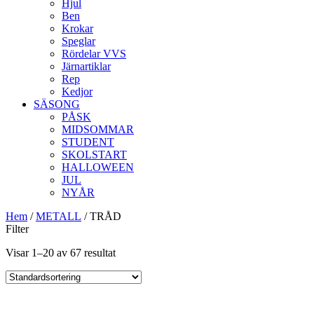
Hjul
Ben
Krokar
Speglar
Rördelar VVS
Järnartiklar
Rep
Kedjor
SÄSONG
PÅSK
MIDSOMMAR
STUDENT
SKOLSTART
HALLOWEEN
JUL
NYÅR
Hem
/
METALL
/ TRÅD
Filter
Visar 1–20 av 67 resultat