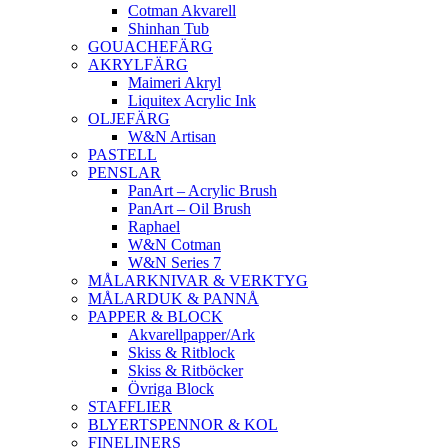
Cotman Akvarell
Shinhan Tub
GOUACHEFÄRG
AKRYLFÄRG
Maimeri Akryl
Liquitex Acrylic Ink
OLJEFÄRG
W&N Artisan
PASTELL
PENSLAR
PanArt – Acrylic Brush
PanArt – Oil Brush
Raphael
W&N Cotman
W&N Series 7
MÅLARKNIVAR & VERKTYG
MÅLARDUK & PANNÅ
PAPPER & BLOCK
Akvarellpapper/Ark
Skiss & Ritblock
Skiss & Ritböcker
Övriga Block
STAFFLIER
BLYERTSPENNOR & KOL
FINELINERS