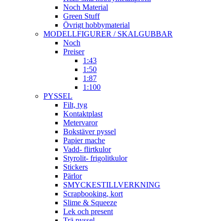
Noch Material
Green Stuff
Övrigt hobbymaterial
MODELLFIGURER / SKALGUBBAR
Noch
Preiser
1:43
1:50
1:87
1:100
PYSSEL
Filt, tyg
Kontaktplast
Metervaror
Bokstäver pyssel
Papier mache
Vadd- flirtkulor
Styrolit- frigolitkulor
Stickers
Pärlor
SMYCKESTILLVERKNING
Scrapbooking, kort
Slime & Squeeze
Lek och present
Trä pyssel