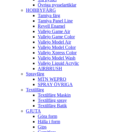
Övriga pysselartiklar
HOBBYFÄRG
Tamiya färg
Tamiya Panel Line
Revell Enamel
Vallejo Game Air
Vallejo Game Color
Vallejo Model Air
Vallejo Model Color
Vallejo Xpress Color
Vallejo Model Wash
Vallejo Liquid Acrylic
AIRBRUSH
Sprayfärg
MTN WEPRO
SPRAY ÖVRIGA
Textilfärg
Textilfärg Maskin
Textilfärg spray
Textilfärg Batik
GJUTA
Göra form
Hälla i form
Gips