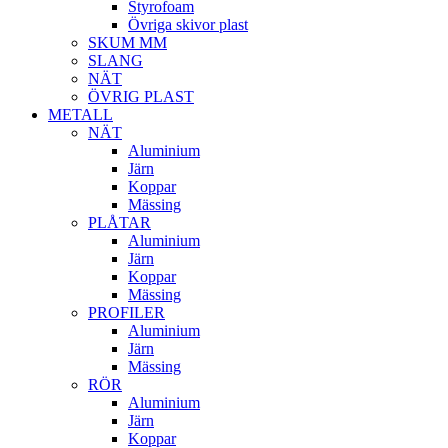
Styrofoam
Övriga skivor plast
SKUM MM
SLANG
NÄT
ÖVRIG PLAST
METALL
NÄT
Aluminium
Järn
Koppar
Mässing
PLÅTAR
Aluminium
Järn
Koppar
Mässing
PROFILER
Aluminium
Järn
Mässing
RÖR
Aluminium
Järn
Koppar