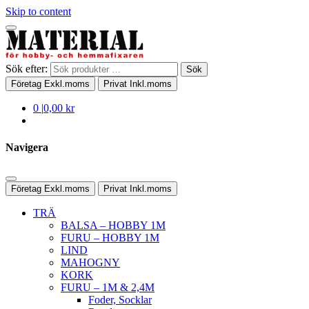
Skip to content
Sök efter:
Sök
Företag
Exkl.moms
Privat
Inkl.moms
0
|
0,00 kr
Navigera
Företag
Exkl.moms
Privat
Inkl.moms
TRÄ
BALSA – HOBBY 1M
FURU – HOBBY 1M
LIND
MAHOGNY
KORK
FURU – 1M & 2,4M
Foder, Socklar