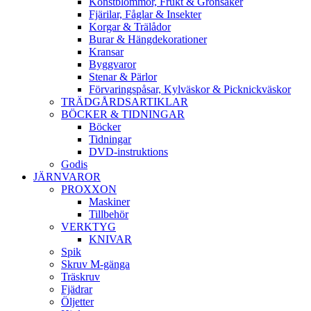
Konstblommor, Frukt & Grönsaker
Fjärilar, Fåglar & Insekter
Korgar & Trälådor
Burar & Hängdekorationer
Kransar
Byggvaror
Stenar & Pärlor
Förvaringspåsar, Kylväskor & Picknickväskor
TRÄDGÅRDSARTIKLAR
BÖCKER & TIDNINGAR
Böcker
Tidningar
DVD-instruktions
Godis
JÄRNVAROR
PROXXON
Maskiner
Tillbehör
VERKTYG
KNIVAR
Spik
Skruv M-gänga
Träskruv
Fjädrar
Öljetter