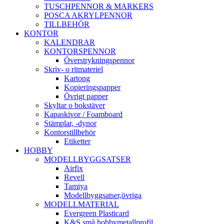
TUSCHPENNOR & MARKERS
POSCA AKRYLPENNOR
TILLBEHÖR
KONTOR
KALENDRAR
KONTORSPENNOR
Överstrykningspennor
Skriv- o ritmateriel
Kartong
Kopieringspapper
Övrigt papper
Skyltar o bokstäver
Kapaskivor / Foamboard
Stämplar, -dynor
Kontorstillbehör
Etiketter
HOBBY
MODELLBYGGSATSER
Airfix
Revell
Tamiya
Modellbyggsatser,övriga
MODELLMATERIAL
Evergreen Plasticard
K&S små hobbymetallprofil