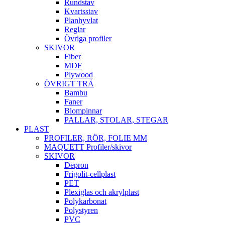
Rundstav
Kvartsstav
Planhyvlat
Reglar
Övriga profiler
SKIVOR
Fiber
MDF
Plywood
ÖVRIGT TRÄ
Bambu
Faner
Blompinnar
PALLAR, STOLAR, STEGAR
PLAST
PROFILER, RÖR, FOLIE MM
MAQUETT Profiler/skivor
SKIVOR
Depron
Frigolit-cellplast
PET
Plexiglas och akrylplast
Polykarbonat
Polystyren
PVC