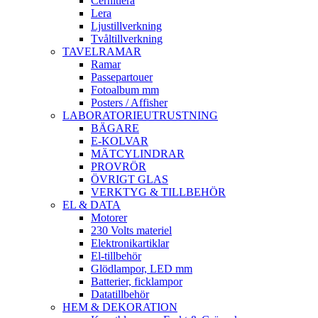
Cernitlera
Lera
Ljustillverkning
Tvåltillverkning
TAVELRAMAR
Ramar
Passepartouer
Fotoalbum mm
Posters / Affisher
LABORATORIEUTRUSTNING
BÄGARE
E-KOLVAR
MÄTCYLINDRAR
PROVRÖR
ÖVRIGT GLAS
VERKTYG & TILLBEHÖR
EL & DATA
Motorer
230 Volts materiel
Elektronikartiklar
El-tillbehör
Glödlampor, LED mm
Batterier, ficklampor
Datatillbehör
HEM & DEKORATION