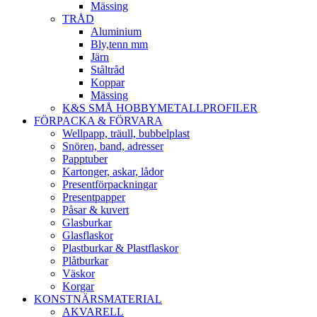
Mässing
TRÅD
Aluminium
Bly,tenn mm
Järn
Ståltråd
Koppar
Mässing
K&S SMÅ HOBBYMETALLPROFILER
FÖRPACKA & FÖRVARA
Wellpapp, träull, bubbelplast
Snören, band, adresser
Papptuber
Kartonger, askar, lådor
Presentförpackningar
Presentpapper
Påsar & kuvert
Glasburkar
Glasflaskor
Plastburkar & Plastflaskor
Plåtburkar
Väskor
Korgar
KONSTNÄRSMATERIAL
AKVARELL