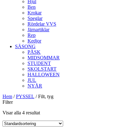
Hjul
Ben
Krokar
Speglar
Rördelar VVS
Järnartiklar
Rep
Kedjor
SÄSONG
PÅSK
MIDSOMMAR
STUDENT
SKOLSTART
HALLOWEEN
JUL
NYÅR
Hem
/
PYSSEL
/ Filt, tyg
Filter
Visar alla 4 resultat