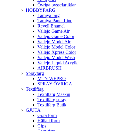
Övriga pysselartiklar
HOBBYFÄRG
Tamiya färg
Tamiya Panel Line
Revell Enamel
Vallejo Game Air
Vallejo Game Color
Vallejo Model Air
Vallejo Model Color
Vallejo Xpress Color
Vallejo Model Wash
Vallejo Liquid Acrylic
AIRBRUSH
Sprayfärg
MTN WEPRO
SPRAY ÖVRIGA
Textilfärg
Textilfärg Maskin
Textilfärg spray
Textilfärg Batik
GJUTA
Göra form
Hälla i form
Gips