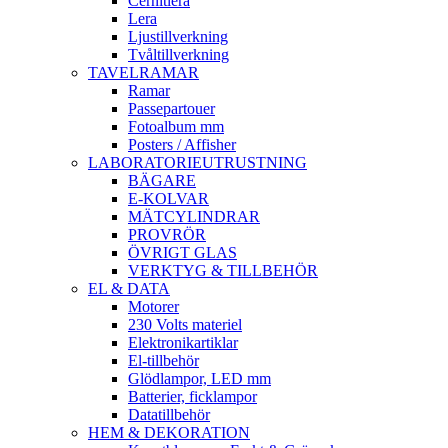
Cernitlera
Lera
Ljustillverkning
Tvåltillverkning
TAVELRAMAR
Ramar
Passepartouer
Fotoalbum mm
Posters / Affisher
LABORATORIEUTRUSTNING
BÄGARE
E-KOLVAR
MÄTCYLINDRAR
PROVRÖR
ÖVRIGT GLAS
VERKTYG & TILLBEHÖR
EL & DATA
Motorer
230 Volts materiel
Elektronikartiklar
El-tillbehör
Glödlampor, LED mm
Batterier, ficklampor
Datatillbehör
HEM & DEKORATION