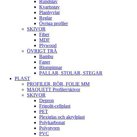
Rundstav
Kvartsstav
Planhyvlat
Reglar
Övriga profiler
SKIVOR
Fiber
MDF
Plywood
ÖVRIGT TRÄ
Bambu
Faner
Blompinnar
PALLAR, STOLAR, STEGAR
PLAST
PROFILER, RÖR, FOLIE MM
MAQUETT Profiler/skivor
SKIVOR
Depron
Frigolit-cellplast
PET
Plexiglas och akrylplast
Polykarbonat
Polystyren
PVC