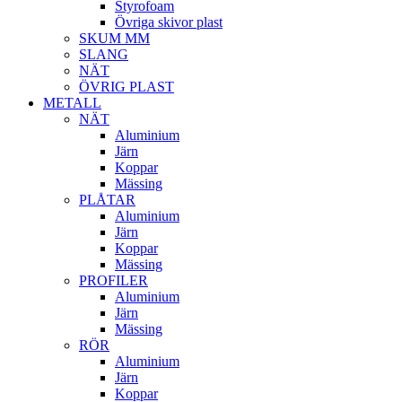
Styrofoam
Övriga skivor plast
SKUM MM
SLANG
NÄT
ÖVRIG PLAST
METALL
NÄT
Aluminium
Järn
Koppar
Mässing
PLÅTAR
Aluminium
Järn
Koppar
Mässing
PROFILER
Aluminium
Järn
Mässing
RÖR
Aluminium
Järn
Koppar