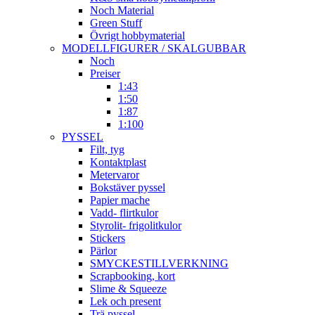
Noch Material
Green Stuff
Övrigt hobbymaterial
MODELLFIGURER / SKALGUBBAR
Noch
Preiser
1:43
1:50
1:87
1:100
PYSSEL
Filt, tyg
Kontaktplast
Metervaror
Bokstäver pyssel
Papier mache
Vadd- flirtkulor
Styrolit- frigolitkulor
Stickers
Pärlor
SMYCKESTILLVERKNING
Scrapbooking, kort
Slime & Squeeze
Lek och present
Trä pyssel