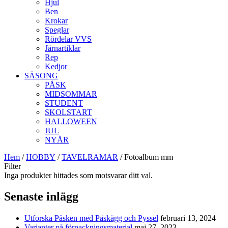
Hjul
Ben
Krokar
Speglar
Rördelar VVS
Järnartiklar
Rep
Kedjor
SÄSONG
PÅSK
MIDSOMMAR
STUDENT
SKOLSTART
HALLOWEEN
JUL
NYÅR
Hem
/
HOBBY
/
TAVELRAMAR
/ Fotoalbum mm
Filter
Inga produkter hittades som motsvarar ditt val.
Senaste inlägg
Utforska Påsken med Påskägg och Pyssel
februari 13, 2024
Varianter på förpackningsmaterial
maj 27, 2023