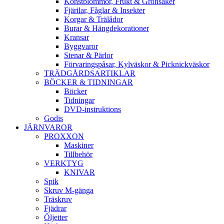
Konstblommor, Frukt & Grönsaker
Fjärilar, Fåglar & Insekter
Korgar & Trälådor
Burar & Hängdekorationer
Kransar
Byggvaror
Stenar & Pärlor
Förvaringspåsar, Kylväskor & Picknickväskor
TRÄDGÅRDSARTIKLAR
BÖCKER & TIDNINGAR
Böcker
Tidningar
DVD-instruktions
Godis
JÄRNVAROR
PROXXON
Maskiner
Tillbehör
VERKTYG
KNIVAR
Spik
Skruv M-gänga
Träskruv
Fjädrar
Öljetter