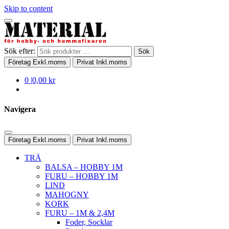
Skip to content
Sök efter:
Sök
Företag
Exkl.moms
Privat
Inkl.moms
0
|
0,00 kr
Navigera
Företag
Exkl.moms
Privat
Inkl.moms
TRÄ
BALSA – HOBBY 1M
FURU – HOBBY 1M
LIND
MAHOGNY
KORK
FURU – 1M & 2,4M
Foder, Socklar