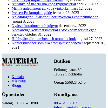
Att tänka på när du ska köpa byggmaterial
april 29, 2023
Många anledningar att köpa vinkorkar
mars 12, 2023
Preiser: En komplett guide
februari 28, 2023
Anledningar till varför du bör investera i kontorstillbehör
januari 3, 2023
Nyårsdekorationer och julpynt
december 4, 2022
Nödvändiga konstnärsmaterial i Stockholm för din egen
verkstad
oktober 31, 2022
Hobbyfärg för inomhus och utomhus bruk
augusti 27, 2022
Kontorstillbehör som alla arbetsplatser behöver
september 26,
2021
Butiken
Folkungagatan 60
116 22 Stockholm
Kontakt
Vår butik
Org.nr 556828-5240
Blogg
Öppettider
Kundtjänst
Vardag 10:00 – 18:00
08 – 640 30 02
info@materialbutiken.se