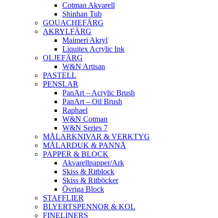
Cotman Akvarell
Shinhan Tub
GOUACHEFÄRG
AKRYLFÄRG
Maimeri Akryl
Liquitex Acrylic Ink
OLJEFÄRG
W&N Artisan
PASTELL
PENSLAR
PanArt – Acrylic Brush
PanArt – Oil Brush
Raphael
W&N Cotman
W&N Series 7
MÅLARKNIVAR & VERKTYG
MÅLARDUK & PANNÅ
PAPPER & BLOCK
Akvarellpapper/Ark
Skiss & Ritblock
Skiss & Ritböcker
Övriga Block
STAFFLIER
BLYERTSPENNOR & KOL
FINELINERS