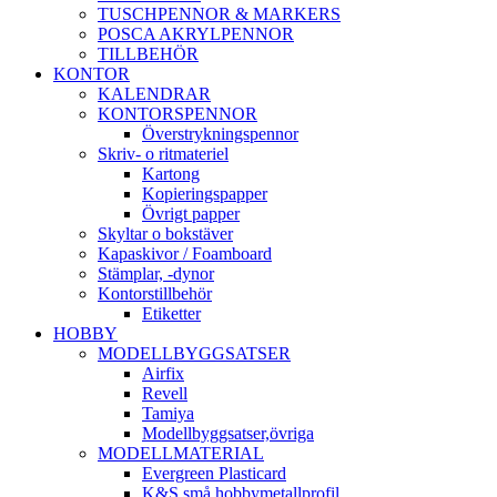
TUSCHPENNOR & MARKERS
POSCA AKRYLPENNOR
TILLBEHÖR
KONTOR
KALENDRAR
KONTORSPENNOR
Överstrykningspennor
Skriv- o ritmateriel
Kartong
Kopieringspapper
Övrigt papper
Skyltar o bokstäver
Kapaskivor / Foamboard
Stämplar, -dynor
Kontorstillbehör
Etiketter
HOBBY
MODELLBYGGSATSER
Airfix
Revell
Tamiya
Modellbyggsatser,övriga
MODELLMATERIAL
Evergreen Plasticard
K&S små hobbymetallprofil