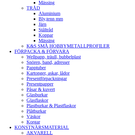
Mässing
TRÅD
Aluminium
Bly,tenn mm
Järn
Ståltråd
Koppar
Mässing
K&S SMÅ HOBBYMETALLPROFILER
FÖRPACKA & FÖRVARA
Wellpapp, träull, bubbelplast
Snören, band, adresser
Papptuber
Kartonger, askar, lådor
Presentförpackningar
Presentpapper
Påsar & kuvert
Glasburkar
Glasflaskor
Plastburkar & Plastflaskor
Plåtburkar
Väskor
Korgar
KONSTNÄRSMATERIAL
AKVARELL