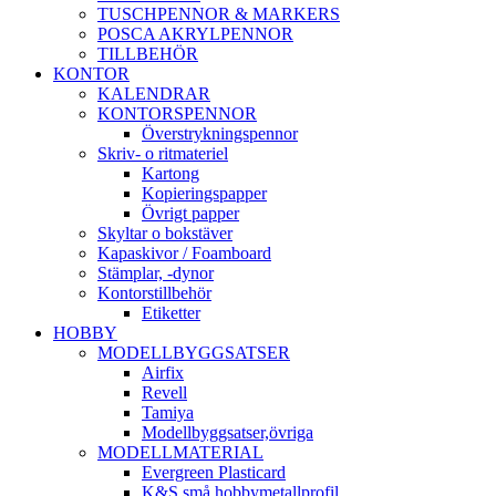
TUSCHPENNOR & MARKERS
POSCA AKRYLPENNOR
TILLBEHÖR
KONTOR
KALENDRAR
KONTORSPENNOR
Överstrykningspennor
Skriv- o ritmateriel
Kartong
Kopieringspapper
Övrigt papper
Skyltar o bokstäver
Kapaskivor / Foamboard
Stämplar, -dynor
Kontorstillbehör
Etiketter
HOBBY
MODELLBYGGSATSER
Airfix
Revell
Tamiya
Modellbyggsatser,övriga
MODELLMATERIAL
Evergreen Plasticard
K&S små hobbymetallprofil