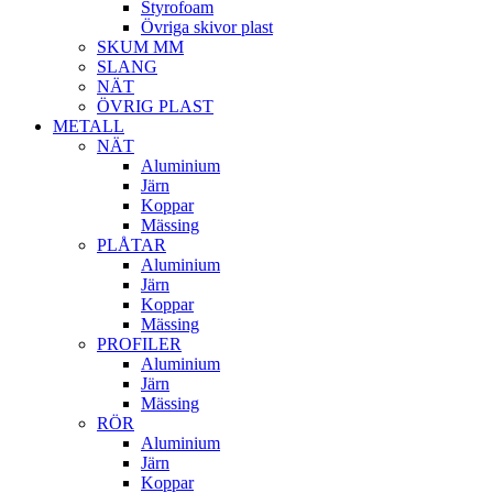
Styrofoam
Övriga skivor plast
SKUM MM
SLANG
NÄT
ÖVRIG PLAST
METALL
NÄT
Aluminium
Järn
Koppar
Mässing
PLÅTAR
Aluminium
Järn
Koppar
Mässing
PROFILER
Aluminium
Järn
Mässing
RÖR
Aluminium
Järn
Koppar