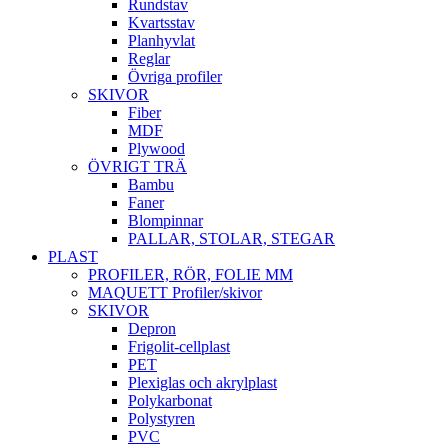
Rundstav
Kvartsstav
Planhyvlat
Reglar
Övriga profiler
SKIVOR
Fiber
MDF
Plywood
ÖVRIGT TRÄ
Bambu
Faner
Blompinnar
PALLAR, STOLAR, STEGAR
PLAST
PROFILER, RÖR, FOLIE MM
MAQUETT Profiler/skivor
SKIVOR
Depron
Frigolit-cellplast
PET
Plexiglas och akrylplast
Polykarbonat
Polystyren
PVC