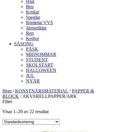
Hjul
Ben
Krokar
Speglar
Rördelar VVS
Järnartiklar
Rep
Kedjor
SÄSONG
PÅSK
MIDSOMMAR
STUDENT
SKOLSTART
HALLOWEEN
JUL
NYÅR
Hem
/
KONSTNÄRSMATERIAL
/
PAPPER &
BLOCK
/ AKVARELLPAPPER/ARK
Filter
Visar 1–20 av 22 resultat