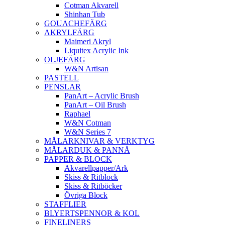
Cotman Akvarell
Shinhan Tub
GOUACHEFÄRG
AKRYLFÄRG
Maimeri Akryl
Liquitex Acrylic Ink
OLJEFÄRG
W&N Artisan
PASTELL
PENSLAR
PanArt – Acrylic Brush
PanArt – Oil Brush
Raphael
W&N Cotman
W&N Series 7
MÅLARKNIVAR & VERKTYG
MÅLARDUK & PANNÅ
PAPPER & BLOCK
Akvarellpapper/Ark
Skiss & Ritblock
Skiss & Ritböcker
Övriga Block
STAFFLIER
BLYERTSPENNOR & KOL
FINELINERS