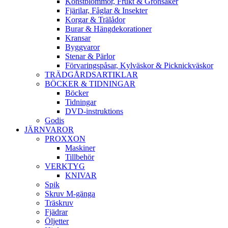
Konstblommor, Frukt & Grönsaker
Fjärilar, Fåglar & Insekter
Korgar & Trälådor
Burar & Hängdekorationer
Kransar
Byggvaror
Stenar & Pärlor
Förvaringspåsar, Kylväskor & Picknickväskor
TRÄDGÅRDSARTIKLAR
BÖCKER & TIDNINGAR
Böcker
Tidningar
DVD-instruktions
Godis
JÄRNVAROR
PROXXON
Maskiner
Tillbehör
VERKTYG
KNIVAR
Spik
Skruv M-gänga
Träskruv
Fjädrar
Öljetter