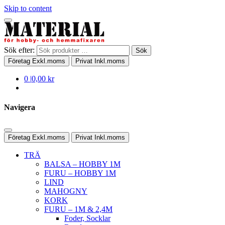
Skip to content
Sök efter:
Sök
Företag
Exkl.moms
Privat
Inkl.moms
0
|
0,00 kr
Navigera
Företag
Exkl.moms
Privat
Inkl.moms
TRÄ
BALSA – HOBBY 1M
FURU – HOBBY 1M
LIND
MAHOGNY
KORK
FURU – 1M & 2,4M
Foder, Socklar