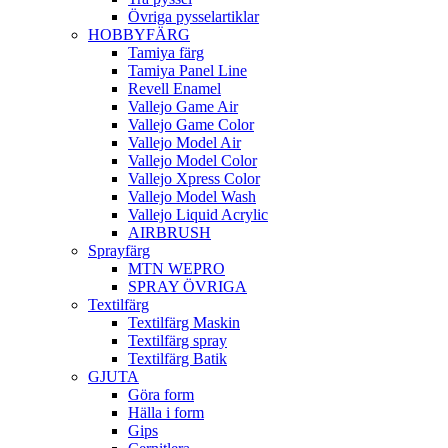
Övriga pysselartiklar
HOBBYFÄRG
Tamiya färg
Tamiya Panel Line
Revell Enamel
Vallejo Game Air
Vallejo Game Color
Vallejo Model Air
Vallejo Model Color
Vallejo Xpress Color
Vallejo Model Wash
Vallejo Liquid Acrylic
AIRBRUSH
Sprayfärg
MTN WEPRO
SPRAY ÖVRIGA
Textilfärg
Textilfärg Maskin
Textilfärg spray
Textilfärg Batik
GJUTA
Göra form
Hälla i form
Gips