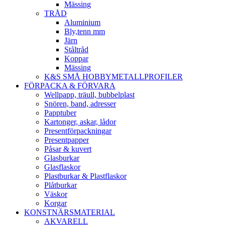
Mässing
TRÅD
Aluminium
Bly,tenn mm
Järn
Ståltråd
Koppar
Mässing
K&S SMÅ HOBBYMETALLPROFILER
FÖRPACKA & FÖRVARA
Wellpapp, träull, bubbelplast
Snören, band, adresser
Papptuber
Kartonger, askar, lådor
Presentförpackningar
Presentpapper
Påsar & kuvert
Glasburkar
Glasflaskor
Plastburkar & Plastflaskor
Plåtburkar
Väskor
Korgar
KONSTNÄRSMATERIAL
AKVARELL