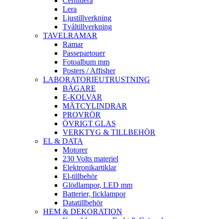
Cernitlera
Lera
Ljustillverkning
Tvåltillverkning
TAVELRAMAR
Ramar
Passepartouer
Fotoalbum mm
Posters / Affisher
LABORATORIEUTRUSTNING
BÄGARE
E-KOLVAR
MÄTCYLINDRAR
PROVRÖR
ÖVRIGT GLAS
VERKTYG & TILLBEHÖR
EL & DATA
Motorer
230 Volts materiel
Elektronikartiklar
El-tillbehör
Glödlampor, LED mm
Batterier, ficklampor
Datatillbehör
HEM & DEKORATION