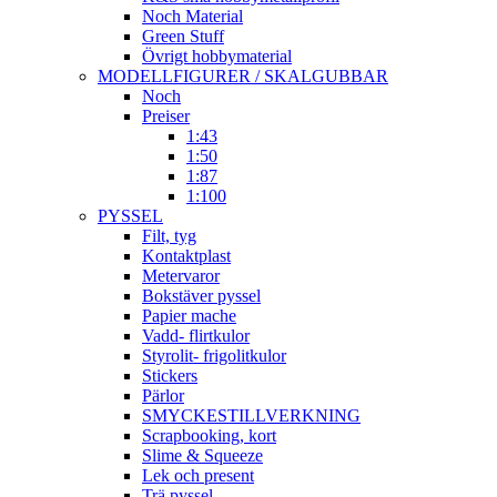
Noch Material
Green Stuff
Övrigt hobbymaterial
MODELLFIGURER / SKALGUBBAR
Noch
Preiser
1:43
1:50
1:87
1:100
PYSSEL
Filt, tyg
Kontaktplast
Metervaror
Bokstäver pyssel
Papier mache
Vadd- flirtkulor
Styrolit- frigolitkulor
Stickers
Pärlor
SMYCKESTILLVERKNING
Scrapbooking, kort
Slime & Squeeze
Lek och present
Trä pyssel