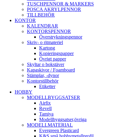
TUSCHPENNOR & MARKERS
POSCA AKRYLPENNOR
TILLBEHÖR
KONTOR
KALENDRAR
KONTORSPENNOR
Överstrykningspennor
Skriv- o ritmateriel
Kartong
Kopieringspapper
Övrigt papper
Skyltar o bokstäver
Kapaskivor / Foamboard
Stämplar, -dynor
Kontorstillbehör
Etiketter
HOBBY
MODELLBYGGSATSER
Airfix
Revell
Tamiya
Modellbyggsatser,övriga
MODELLMATERIAL
Evergreen Plasticard
K&S små hobbymetallprofil