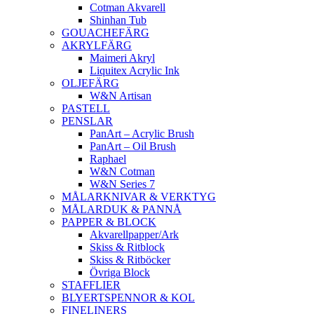
Cotman Akvarell
Shinhan Tub
GOUACHEFÄRG
AKRYLFÄRG
Maimeri Akryl
Liquitex Acrylic Ink
OLJEFÄRG
W&N Artisan
PASTELL
PENSLAR
PanArt – Acrylic Brush
PanArt – Oil Brush
Raphael
W&N Cotman
W&N Series 7
MÅLARKNIVAR & VERKTYG
MÅLARDUK & PANNÅ
PAPPER & BLOCK
Akvarellpapper/Ark
Skiss & Ritblock
Skiss & Ritböcker
Övriga Block
STAFFLIER
BLYERTSPENNOR & KOL
FINELINERS