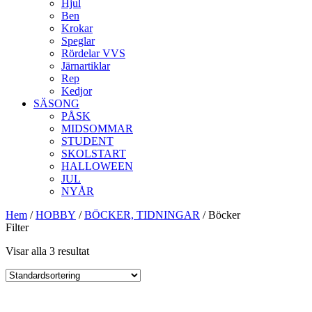
Hjul
Ben
Krokar
Speglar
Rördelar VVS
Järnartiklar
Rep
Kedjor
SÄSONG
PÅSK
MIDSOMMAR
STUDENT
SKOLSTART
HALLOWEEN
JUL
NYÅR
Hem
/
HOBBY
/
BÖCKER, TIDNINGAR
/ Böcker
Filter
Visar alla 3 resultat