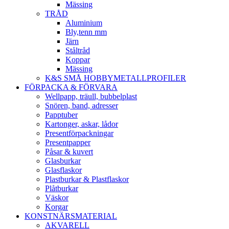
Mässing
TRÅD
Aluminium
Bly,tenn mm
Järn
Ståltråd
Koppar
Mässing
K&S SMÅ HOBBYMETALLPROFILER
FÖRPACKA & FÖRVARA
Wellpapp, träull, bubbelplast
Snören, band, adresser
Papptuber
Kartonger, askar, lådor
Presentförpackningar
Presentpapper
Påsar & kuvert
Glasburkar
Glasflaskor
Plastburkar & Plastflaskor
Plåtburkar
Väskor
Korgar
KONSTNÄRSMATERIAL
AKVARELL