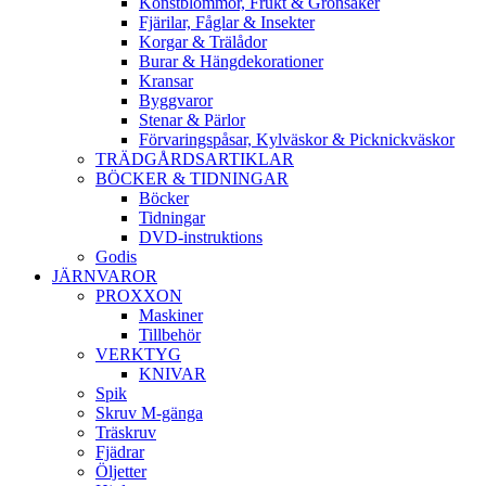
Konstblommor, Frukt & Grönsaker
Fjärilar, Fåglar & Insekter
Korgar & Trälådor
Burar & Hängdekorationer
Kransar
Byggvaror
Stenar & Pärlor
Förvaringspåsar, Kylväskor & Picknickväskor
TRÄDGÅRDSARTIKLAR
BÖCKER & TIDNINGAR
Böcker
Tidningar
DVD-instruktions
Godis
JÄRNVAROR
PROXXON
Maskiner
Tillbehör
VERKTYG
KNIVAR
Spik
Skruv M-gänga
Träskruv
Fjädrar
Öljetter