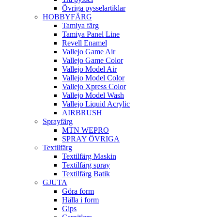
Övriga pysselartiklar
HOBBYFÄRG
Tamiya färg
Tamiya Panel Line
Revell Enamel
Vallejo Game Air
Vallejo Game Color
Vallejo Model Air
Vallejo Model Color
Vallejo Xpress Color
Vallejo Model Wash
Vallejo Liquid Acrylic
AIRBRUSH
Sprayfärg
MTN WEPRO
SPRAY ÖVRIGA
Textilfärg
Textilfärg Maskin
Textilfärg spray
Textilfärg Batik
GJUTA
Göra form
Hälla i form
Gips