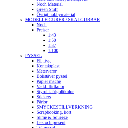
Noch Material
Green Stuff
Övrigt hobbymaterial
MODELLFIGURER / SKALGUBBAR
Noch
Preiser
1:43
1:50
1:87
1:100
PYSSEL
Filt, tyg
Kontaktplast
Metervaror
Bokstäver pyssel
Papier mache
Vadd- flirtkulor
Styrolit- frigolitkulor
Stickers
Pärlor
SMYCKESTILLVERKNING
Scrapbooking, kort
Slime & Squeeze
Lek och present
Trä pyssel