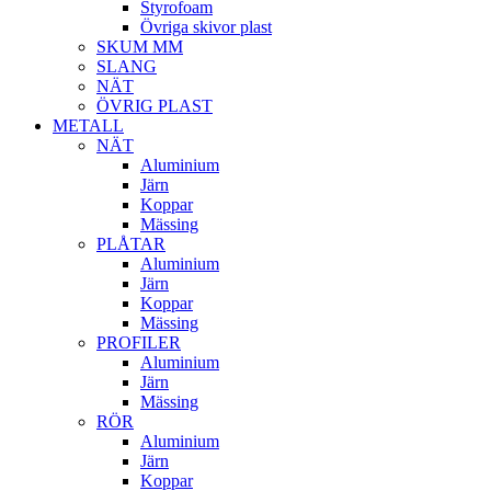
Styrofoam
Övriga skivor plast
SKUM MM
SLANG
NÄT
ÖVRIG PLAST
METALL
NÄT
Aluminium
Järn
Koppar
Mässing
PLÅTAR
Aluminium
Järn
Koppar
Mässing
PROFILER
Aluminium
Järn
Mässing
RÖR
Aluminium
Järn
Koppar