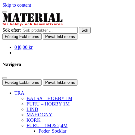
Skip to content
Sök efter:
Sök
Företag
Exkl.moms
Privat
Inkl.moms
0
|
0,00 kr
Navigera
Företag
Exkl.moms
Privat
Inkl.moms
TRÄ
BALSA – HOBBY 1M
FURU – HOBBY 1M
LIND
MAHOGNY
KORK
FURU – 1M & 2,4M
Foder, Socklar