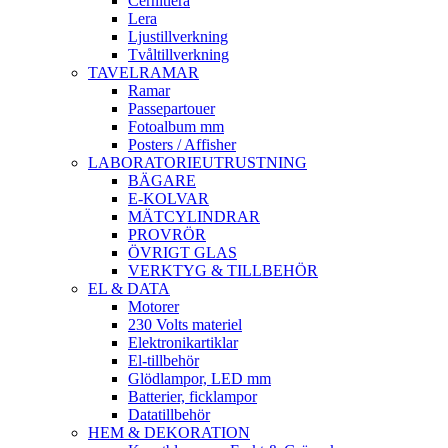
Cernitlera
Lera
Ljustillverkning
Tvåltillverkning
TAVELRAMAR
Ramar
Passepartouer
Fotoalbum mm
Posters / Affisher
LABORATORIEUTRUSTNING
BÄGARE
E-KOLVAR
MÄTCYLINDRAR
PROVRÖR
ÖVRIGT GLAS
VERKTYG & TILLBEHÖR
EL & DATA
Motorer
230 Volts materiel
Elektronikartiklar
El-tillbehör
Glödlampor, LED mm
Batterier, ficklampor
Datatillbehör
HEM & DEKORATION