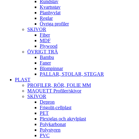
Rundstav
Kvartsstav
Planhyvlat
Reglar
Övriga profiler
SKIVOR
Fiber
MDF
Plywood
ÖVRIGT TRÄ
Bambu
Faner
Blompinnar
PALLAR, STOLAR, STEGAR
PLAST
PROFILER, RÖR, FOLIE MM
MAQUETT Profiler/skivor
SKIVOR
Depron
Frigolit-cellplast
PET
Plexiglas och akrylplast
Polykarbonat
Polystyren
PVC