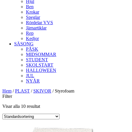
Hjul
Ben
Krokar
Speglar
Rördelar VVS
Järnartiklar
Rep
Kedjor
SÄSONG
PÅSK
MIDSOMMAR
STUDENT
SKOLSTART
HALLOWEEN
JUL
NYÅR
Hem
/
PLAST
/
SKIVOR
/ Styrofoam
Filter
Visar alla 10 resultat