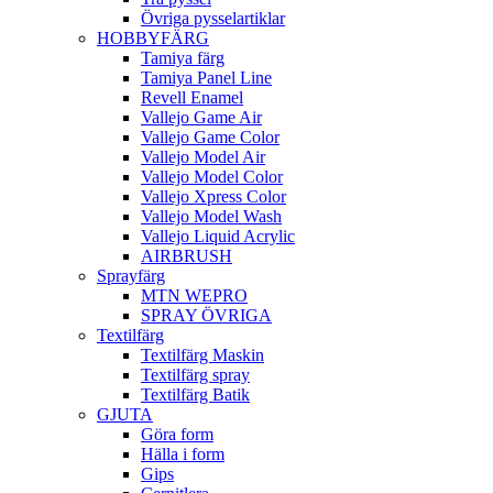
Övriga pysselartiklar
HOBBYFÄRG
Tamiya färg
Tamiya Panel Line
Revell Enamel
Vallejo Game Air
Vallejo Game Color
Vallejo Model Air
Vallejo Model Color
Vallejo Xpress Color
Vallejo Model Wash
Vallejo Liquid Acrylic
AIRBRUSH
Sprayfärg
MTN WEPRO
SPRAY ÖVRIGA
Textilfärg
Textilfärg Maskin
Textilfärg spray
Textilfärg Batik
GJUTA
Göra form
Hälla i form
Gips