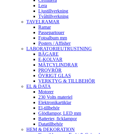
Cernitlera
Lera
Ljustillverkning
Tvåltillverkning
TAVELRAMAR
Ramar
Passepartouer
Fotoalbum mm
Posters / Affisher
LABORATORIEUTRUSTNING
BÄGARE
E-KOLVAR
MÄTCYLINDRAR
PROVRÖR
ÖVRIGT GLAS
VERKTYG & TILLBEHÖR
EL & DATA
Motorer
230 Volts materiel
Elektronikartiklar
El-tillbehör
Glödlampor, LED mm
Batterier, ficklampor
Datatillbehör
HEM & DEKORATION