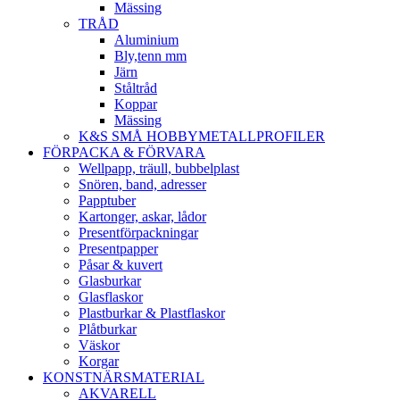
Mässing
TRÅD
Aluminium
Bly,tenn mm
Järn
Ståltråd
Koppar
Mässing
K&S SMÅ HOBBYMETALLPROFILER
FÖRPACKA & FÖRVARA
Wellpapp, träull, bubbelplast
Snören, band, adresser
Papptuber
Kartonger, askar, lådor
Presentförpackningar
Presentpapper
Påsar & kuvert
Glasburkar
Glasflaskor
Plastburkar & Plastflaskor
Plåtburkar
Väskor
Korgar
KONSTNÄRSMATERIAL
AKVARELL