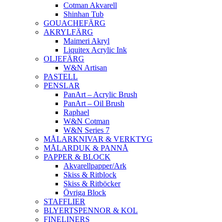
Cotman Akvarell
Shinhan Tub
GOUACHEFÄRG
AKRYLFÄRG
Maimeri Akryl
Liquitex Acrylic Ink
OLJEFÄRG
W&N Artisan
PASTELL
PENSLAR
PanArt – Acrylic Brush
PanArt – Oil Brush
Raphael
W&N Cotman
W&N Series 7
MÅLARKNIVAR & VERKTYG
MÅLARDUK & PANNÅ
PAPPER & BLOCK
Akvarellpapper/Ark
Skiss & Ritblock
Skiss & Ritböcker
Övriga Block
STAFFLIER
BLYERTSPENNOR & KOL
FINELINERS