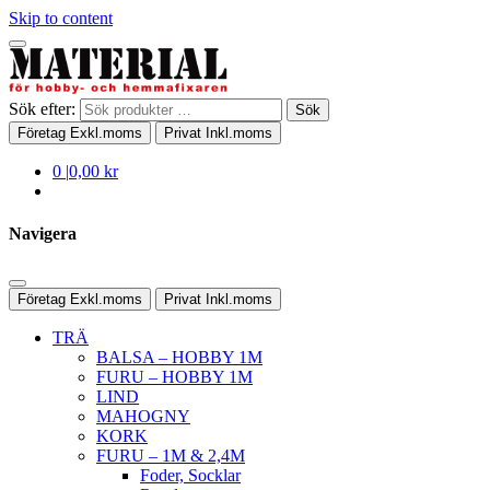
Skip to content
Sök efter:
Sök
Företag
Exkl.moms
Privat
Inkl.moms
0
|
0,00 kr
Navigera
Företag
Exkl.moms
Privat
Inkl.moms
TRÄ
BALSA – HOBBY 1M
FURU – HOBBY 1M
LIND
MAHOGNY
KORK
FURU – 1M & 2,4M
Foder, Socklar