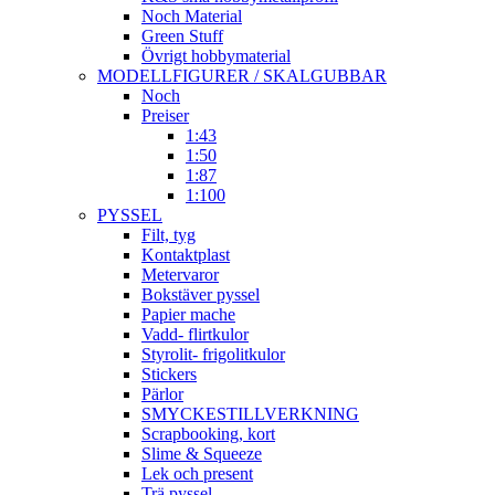
Noch Material
Green Stuff
Övrigt hobbymaterial
MODELLFIGURER / SKALGUBBAR
Noch
Preiser
1:43
1:50
1:87
1:100
PYSSEL
Filt, tyg
Kontaktplast
Metervaror
Bokstäver pyssel
Papier mache
Vadd- flirtkulor
Styrolit- frigolitkulor
Stickers
Pärlor
SMYCKESTILLVERKNING
Scrapbooking, kort
Slime & Squeeze
Lek och present
Trä pyssel