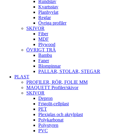
Rundstav
Kvartsstav
Planhyvlat
Reglar
Övriga profiler
SKIVOR
Fiber
MDF
Plywood
ÖVRIGT TRÄ
Bambu
Faner
Blompinnar
PALLAR, STOLAR, STEGAR
PLAST
PROFILER, RÖR, FOLIE MM
MAQUETT Profiler/skivor
SKIVOR
Depron
Frigolit-cellplast
PET
Plexiglas och akrylplast
Polykarbonat
Polystyren
PVC