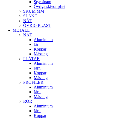
Styrofoam
Övriga skivor plast
SKUM MM
SLANG
NÄT
ÖVRIG PLAST
METALL
NÄT
Aluminium
Järn
Koppar
Mässing
PLÅTAR
Aluminium
Järn
Koppar
Mässing
PROFILER
Aluminium
Järn
Mässing
RÖR
Aluminium
Järn
Koppar