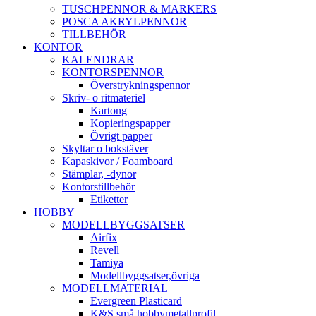
TUSCHPENNOR & MARKERS
POSCA AKRYLPENNOR
TILLBEHÖR
KONTOR
KALENDRAR
KONTORSPENNOR
Överstrykningspennor
Skriv- o ritmateriel
Kartong
Kopieringspapper
Övrigt papper
Skyltar o bokstäver
Kapaskivor / Foamboard
Stämplar, -dynor
Kontorstillbehör
Etiketter
HOBBY
MODELLBYGGSATSER
Airfix
Revell
Tamiya
Modellbyggsatser,övriga
MODELLMATERIAL
Evergreen Plasticard
K&S små hobbymetallprofil