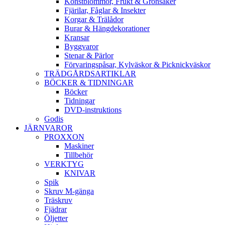
Konstblommor, Frukt & Grönsaker
Fjärilar, Fåglar & Insekter
Korgar & Trälådor
Burar & Hängdekorationer
Kransar
Byggvaror
Stenar & Pärlor
Förvaringspåsar, Kylväskor & Picknickväskor
TRÄDGÅRDSARTIKLAR
BÖCKER & TIDNINGAR
Böcker
Tidningar
DVD-instruktions
Godis
JÄRNVAROR
PROXXON
Maskiner
Tillbehör
VERKTYG
KNIVAR
Spik
Skruv M-gänga
Träskruv
Fjädrar
Öljetter