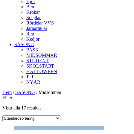
Hjul
Ben
Krokar
Speglar
Rördelar VVS
Järnartiklar
Rep
Kedjor
SÄSONG
PÅSK
MIDSOMMAR
STUDENT
SKOLSTART
HALLOWEEN
JUL
NYÅR
Hem
/
SÄSONG
/ Midsommar
Filter
Visar alla 17 resultat