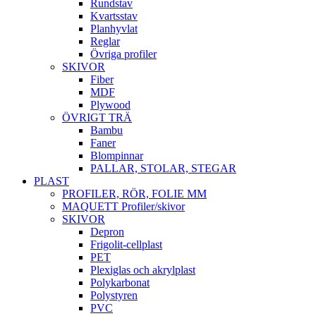
Rundstav
Kvartsstav
Planhyvlat
Reglar
Övriga profiler
SKIVOR
Fiber
MDF
Plywood
ÖVRIGT TRÄ
Bambu
Faner
Blompinnar
PALLAR, STOLAR, STEGAR
PLAST
PROFILER, RÖR, FOLIE MM
MAQUETT Profiler/skivor
SKIVOR
Depron
Frigolit-cellplast
PET
Plexiglas och akrylplast
Polykarbonat
Polystyren
PVC