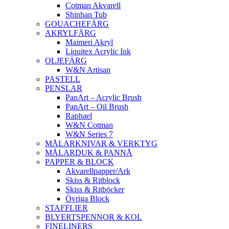
Cotman Akvarell
Shinhan Tub
GOUACHEFÄRG
AKRYLFÄRG
Maimeri Akryl
Liquitex Acrylic Ink
OLJEFÄRG
W&N Artisan
PASTELL
PENSLAR
PanArt – Acrylic Brush
PanArt – Oil Brush
Raphael
W&N Cotman
W&N Series 7
MÅLARKNIVAR & VERKTYG
MÅLARDUK & PANNÅ
PAPPER & BLOCK
Akvarellpapper/Ark
Skiss & Ritblock
Skiss & Ritböcker
Övriga Block
STAFFLIER
BLYERTSPENNOR & KOL
FINELINERS