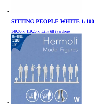
SITTING PEOPLE WHITE 1:100
149,00
kr
119,20
kr
Lägg till i varukorg