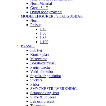
Noch Material
Green Stuff
Övrigt hobbymaterial
MODELLFIGURER / SKALGUBBAR
Noch
Preiser
1:43
1:50
1:87
1:100
PYSSEL
Filt, tyg
Kontaktplast
Metervaror
Bokstäver pyssel
Papier mache
Vadd- flirtkulor
Styrolit- frigolitkulor
Stickers
Pärlor
SMYCKESTILLVERKNING
Scrapbooking, kort
Slime & Squeeze
Lek och present
Trä pyssel