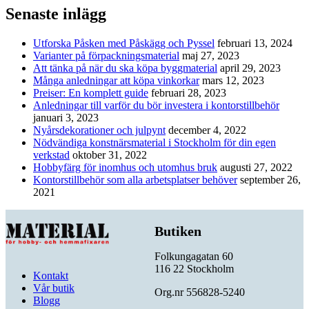
Senaste inlägg
Utforska Påsken med Påskägg och Pyssel
februari 13, 2024
Varianter på förpackningsmaterial
maj 27, 2023
Att tänka på när du ska köpa byggmaterial
april 29, 2023
Många anledningar att köpa vinkorkar
mars 12, 2023
Preiser: En komplett guide
februari 28, 2023
Anledningar till varför du bör investera i kontorstillbehör
januari 3, 2023
Nyårsdekorationer och julpynt
december 4, 2022
Nödvändiga konstnärsmaterial i Stockholm för din egen
verkstad
oktober 31, 2022
Hobbyfärg för inomhus och utomhus bruk
augusti 27, 2022
Kontorstillbehör som alla arbetsplatser behöver
september 26,
2021
Butiken
Folkungagatan 60
116 22 Stockholm
Kontakt
Vår butik
Org.nr 556828-5240
Blogg