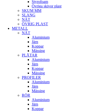
Styrofoam
Övriga skivor plast
SKUM MM
SLANG
NÄT
ÖVRIG PLAST
METALL
NÄT
Aluminium
Järn
Koppar
Mässing
PLÅTAR
Aluminium
Järn
Koppar
Mässing
PROFILER
Aluminium
Järn
Mässing
RÖR
Aluminium
Järn
Koppar