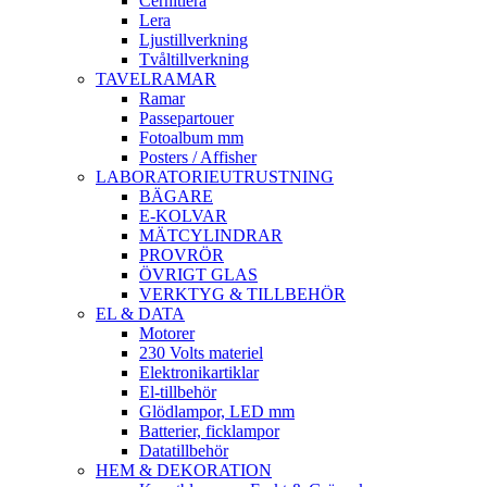
Cernitlera
Lera
Ljustillverkning
Tvåltillverkning
TAVELRAMAR
Ramar
Passepartouer
Fotoalbum mm
Posters / Affisher
LABORATORIEUTRUSTNING
BÄGARE
E-KOLVAR
MÄTCYLINDRAR
PROVRÖR
ÖVRIGT GLAS
VERKTYG & TILLBEHÖR
EL & DATA
Motorer
230 Volts materiel
Elektronikartiklar
El-tillbehör
Glödlampor, LED mm
Batterier, ficklampor
Datatillbehör
HEM & DEKORATION