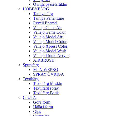
Övriga pysselartiklar
HOBBYFÄRG
Tamiya färg
Tamiya Panel Line
Revell Enamel
Vallejo Game Air
Vallejo Game Color
Vallejo Model Air
Vallejo Model Color
Vallejo Xpress Color
Vallejo Model Wash
Vallejo Liquid Acrylic
AIRBRUSH
Sprayfärg
MTN WEPRO
SPRAY ÖVRIGA
Textilfärg
Textilfärg Maskin
Textilfärg spray
Textilfärg Batik
GJUTA
Göra form
Hälla i form
Gips