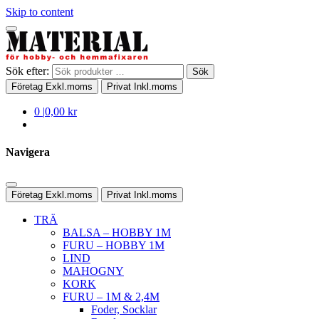
Skip to content
Sök efter:
Sök
Företag
Exkl.moms
Privat
Inkl.moms
0
|
0,00 kr
Navigera
Företag
Exkl.moms
Privat
Inkl.moms
TRÄ
BALSA – HOBBY 1M
FURU – HOBBY 1M
LIND
MAHOGNY
KORK
FURU – 1M & 2,4M
Foder, Socklar