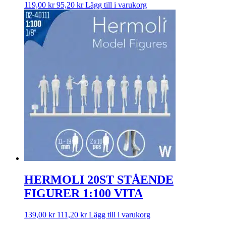
119,00
kr
95,20
kr
Lägg till i varukorg
HERMOLI 20ST STÅENDE
FIGURER 1:100 VITA
139,00
kr
111,20
kr
Lägg till i varukorg