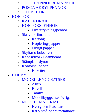
TUSCHPENNOR & MARKERS
POSCA AKRYLPENNOR
TILLBEHÖR
KONTOR
KALENDRAR
KONTORSPENNOR
Överstrykningspennor
Skriv- o ritmateriel
Kartong
Kopieringspapper
Övrigt papper
Skyltar o bokstäver
Kapaskivor / Foamboard
Stämplar, -dynor
Kontorstillbehör
Etiketter
HOBBY
MODELLBYGGSATSER
Airfix
Revell
Tamiya
Modellbyggsatser,övriga
MODELLMATERIAL
Evergreen Plasticard
K&S små hobbymetallprofil