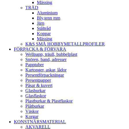
Mässing
TRÅD
Aluminium
Bly,tenn mm
Järn
Ståltråd
Koppar
Mässing
K&S SMÅ HOBBYMETALLPROFILER
FÖRPACKA & FÖRVARA
Wellpapp, träull, bubbelplast
Snören, band, adresser
Papptuber
Kartonger, askar, lådor
Presentförpackningar
Presentpapper
Påsar & kuvert
Glasburkar
Glasflaskor
Plastburkar & Plastflaskor
Plåtburkar
Väskor
Korgar
KONSTNÄRSMATERIAL
AKVARELL