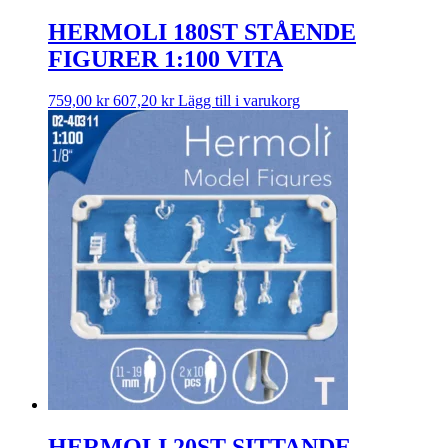
HERMOLI 180ST STÅENDE
FIGURER 1:100 VITA
759,00
kr
607,20
kr
Lägg till i varukorg
HERMOLI 20ST SITTANDE