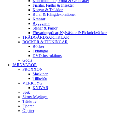
Konstblommor, Frukt & Grönsaker
Fjärilar, Fåglar & Insekter
Korgar & Trälådor
Burar & Hängdekorationer
Kransar
Byggvaror
Stenar & Pärlor
Förvaringspåsar, Kylväskor & Picknickväskor
TRÄDGÅRDSARTIKLAR
BÖCKER & TIDNINGAR
Böcker
Tidningar
DVD-instruktions
Godis
JÄRNVAROR
PROXXON
Maskiner
Tillbehör
VERKTYG
KNIVAR
Spik
Skruv M-gänga
Träskruv
Fjädrar
Öljetter