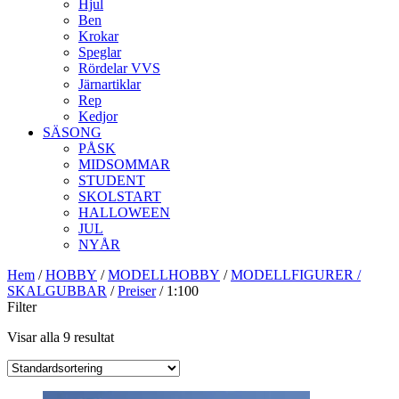
Hjul
Ben
Krokar
Speglar
Rördelar VVS
Järnartiklar
Rep
Kedjor
SÄSONG
PÅSK
MIDSOMMAR
STUDENT
SKOLSTART
HALLOWEEN
JUL
NYÅR
Hem
/
HOBBY
/
MODELLHOBBY
/
MODELLFIGURER /
SKALGUBBAR
/
Preiser
/ 1:100
Filter
Visar alla 9 resultat