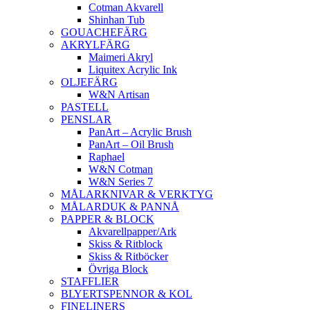
Cotman Akvarell
Shinhan Tub
GOUACHEFÄRG
AKRYLFÄRG
Maimeri Akryl
Liquitex Acrylic Ink
OLJEFÄRG
W&N Artisan
PASTELL
PENSLAR
PanArt – Acrylic Brush
PanArt – Oil Brush
Raphael
W&N Cotman
W&N Series 7
MÅLARKNIVAR & VERKTYG
MÅLARDUK & PANNÅ
PAPPER & BLOCK
Akvarellpapper/Ark
Skiss & Ritblock
Skiss & Ritböcker
Övriga Block
STAFFLIER
BLYERTSPENNOR & KOL
FINELINERS