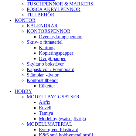
TUSCHPENNOR & MARKERS
POSCA AKRYLPENNOR
TILLBEHÖR
KONTOR
KALENDRAR
KONTORSPENNOR
Överstrykningspennor
Skriv- o ritmateriel
Kartong
Kopieringspapper
Övrigt papper
Skyltar o bokstäver
Kapaskivor / Foamboard
Stämplar, -dynor
Kontorstillbehör
Etiketter
HOBBY
MODELLBYGGSATSER
Airfix
Revell
Tamiya
Modellbyggsatser,övriga
MODELLMATERIAL
Evergreen Plasticard
K&S små hobbymetallprofil