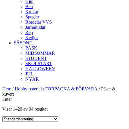
Hjul
Ben
Krokar
Speglar
Rördelar VVS
Järnartiklar
Rep
Kedjor
SÄSONG
PÅSK
MIDSOMMAR
STUDENT
SKOLSTART
HALLOWEEN
JUL
NYÅR
Hem
/
Hobbymaterial
/
FÖRPACKA & FÖRVARA
/ Påsar &
kuvert
Filter
Visar 1–20 av 94 resultat