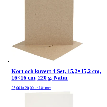
Kort och kuvert 4 Set, 15,2×15,2 cm,
16×16 cm, 220 g, Natur
25,00
kr
20,00
kr
Läs mer