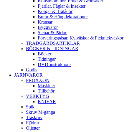
Konstblommor, Frukt & Grönsaker
Fjärilar, Fåglar & Insekter
Korgar & Trälådor
Burar & Hängdekorationer
Kransar
Byggvaror
Stenar & Pärlor
Förvaringspåsar, Kylväskor & Picknickväskor
TRÄDGÅRDSARTIKLAR
BÖCKER & TIDNINGAR
Böcker
Tidningar
DVD-instruktions
Godis
JÄRNVAROR
PROXXON
Maskiner
Tillbehör
VERKTYG
KNIVAR
Spik
Skruv M-gänga
Träskruv
Fjädrar
Öljetter