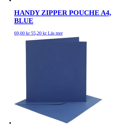
HANDY ZIPPER POUCHE A4,
BLUE
69,00
kr
55,20
kr
Läs mer