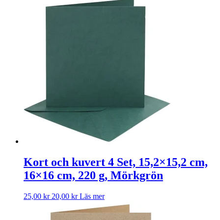
Kort och kuvert 4 Set, 15,2×15,2 cm,
16×16 cm, 220 g, Mörkgrön
25,00
kr
20,00
kr
Läs mer