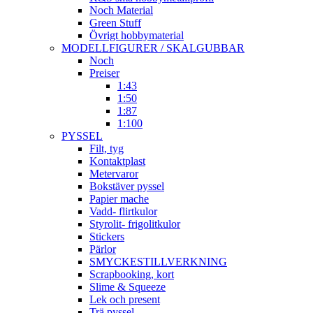
Noch Material
Green Stuff
Övrigt hobbymaterial
MODELLFIGURER / SKALGUBBAR
Noch
Preiser
1:43
1:50
1:87
1:100
PYSSEL
Filt, tyg
Kontaktplast
Metervaror
Bokstäver pyssel
Papier mache
Vadd- flirtkulor
Styrolit- frigolitkulor
Stickers
Pärlor
SMYCKESTILLVERKNING
Scrapbooking, kort
Slime & Squeeze
Lek och present
Trä pyssel