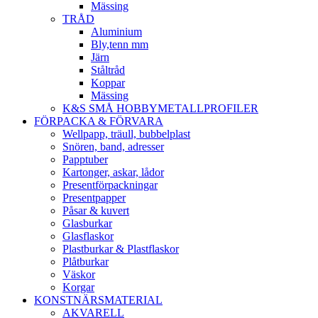
Mässing
TRÅD
Aluminium
Bly,tenn mm
Järn
Ståltråd
Koppar
Mässing
K&S SMÅ HOBBYMETALLPROFILER
FÖRPACKA & FÖRVARA
Wellpapp, träull, bubbelplast
Snören, band, adresser
Papptuber
Kartonger, askar, lådor
Presentförpackningar
Presentpapper
Påsar & kuvert
Glasburkar
Glasflaskor
Plastburkar & Plastflaskor
Plåtburkar
Väskor
Korgar
KONSTNÄRSMATERIAL
AKVARELL