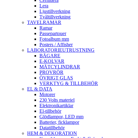
Cernitlera
Lera
Ljustillverkning
Tvåltillverkning
TAVELRAMAR
Ramar
Passepartouer
Fotoalbum mm
Posters / Affisher
LABORATORIEUTRUSTNING
BÄGARE
E-KOLVAR
MÄTCYLINDRAR
PROVRÖR
ÖVRIGT GLAS
VERKTYG & TILLBEHÖR
EL & DATA
Motorer
230 Volts materiel
Elektronikartiklar
El-tillbehör
Glödlampor, LED mm
Batterier, ficklampor
Datatillbehör
HEM & DEKORATION