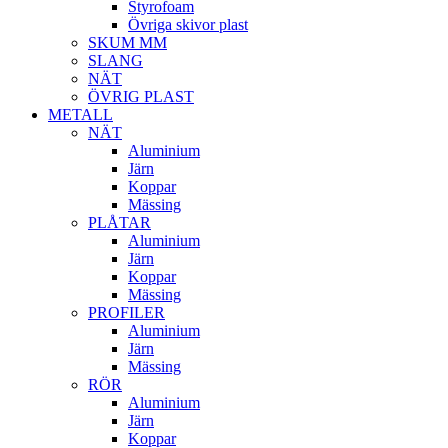
Styrofoam
Övriga skivor plast
SKUM MM
SLANG
NÄT
ÖVRIG PLAST
METALL
NÄT
Aluminium
Järn
Koppar
Mässing
PLÅTAR
Aluminium
Järn
Koppar
Mässing
PROFILER
Aluminium
Järn
Mässing
RÖR
Aluminium
Järn
Koppar