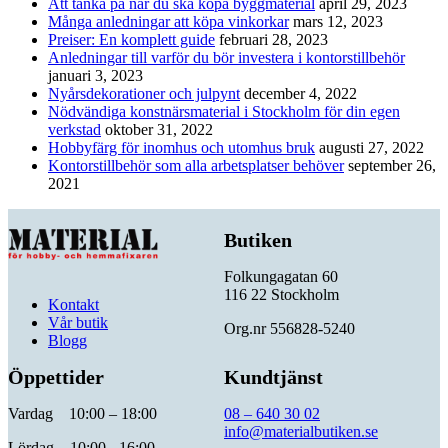
Att tänka på när du ska köpa byggmaterial
april 29, 2023
Många anledningar att köpa vinkorkar
mars 12, 2023
Preiser: En komplett guide
februari 28, 2023
Anledningar till varför du bör investera i kontorstillbehör
januari 3, 2023
Nyårsdekorationer och julpynt
december 4, 2022
Nödvändiga konstnärsmaterial i Stockholm för din egen
verkstad
oktober 31, 2022
Hobbyfärg för inomhus och utomhus bruk
augusti 27, 2022
Kontorstillbehör som alla arbetsplatser behöver
september 26,
2021
Butiken
Folkungagatan 60
116 22 Stockholm
Kontakt
Vår butik
Org.nr 556828-5240
Blogg
Öppettider
Kundtjänst
Vardag 10:00 – 18:00
08 – 640 30 02
info@materialbutiken.se
Lördag 10:00 - 16:00