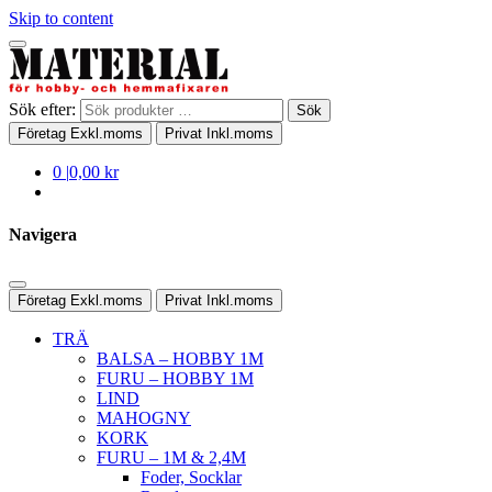
Skip to content
Sök efter:
Sök
Företag
Exkl.moms
Privat
Inkl.moms
0
|
0,00 kr
Navigera
Företag
Exkl.moms
Privat
Inkl.moms
TRÄ
BALSA – HOBBY 1M
FURU – HOBBY 1M
LIND
MAHOGNY
KORK
FURU – 1M & 2,4M
Foder, Socklar