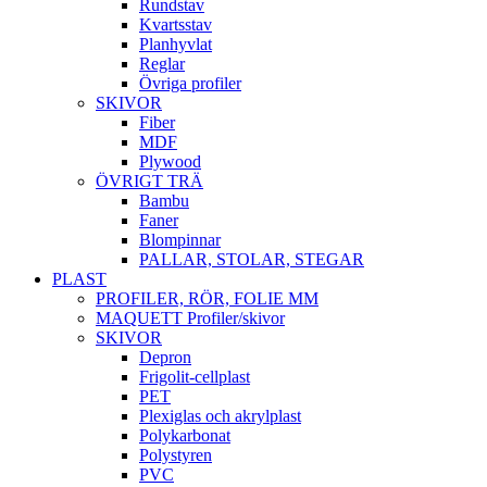
Rundstav
Kvartsstav
Planhyvlat
Reglar
Övriga profiler
SKIVOR
Fiber
MDF
Plywood
ÖVRIGT TRÄ
Bambu
Faner
Blompinnar
PALLAR, STOLAR, STEGAR
PLAST
PROFILER, RÖR, FOLIE MM
MAQUETT Profiler/skivor
SKIVOR
Depron
Frigolit-cellplast
PET
Plexiglas och akrylplast
Polykarbonat
Polystyren
PVC