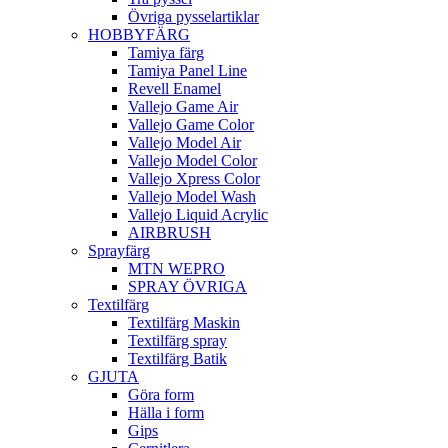
Övriga pysselartiklar
HOBBYFÄRG
Tamiya färg
Tamiya Panel Line
Revell Enamel
Vallejo Game Air
Vallejo Game Color
Vallejo Model Air
Vallejo Model Color
Vallejo Xpress Color
Vallejo Model Wash
Vallejo Liquid Acrylic
AIRBRUSH
Sprayfärg
MTN WEPRO
SPRAY ÖVRIGA
Textilfärg
Textilfärg Maskin
Textilfärg spray
Textilfärg Batik
GJUTA
Göra form
Hälla i form
Gips