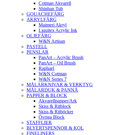
Cotman Akvarell
Shinhan Tub
GOUACHEFÄRG
AKRYLFÄRG
Maimeri Akryl
Liquitex Acrylic Ink
OLJEFÄRG
W&N Artisan
PASTELL
PENSLAR
PanArt – Acrylic Brush
PanArt – Oil Brush
Raphael
W&N Cotman
W&N Series 7
MÅLARKNIVAR & VERKTYG
MÅLARDUK & PANNÅ
PAPPER & BLOCK
Akvarellpapper/Ark
Skiss & Ritblock
Skiss & Ritböcker
Övriga Block
STAFFLIER
BLYERTSPENNOR & KOL
FINELINERS