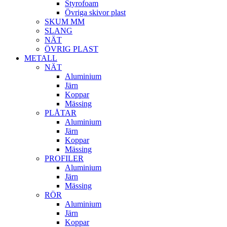
Styrofoam
Övriga skivor plast
SKUM MM
SLANG
NÄT
ÖVRIG PLAST
METALL
NÄT
Aluminium
Järn
Koppar
Mässing
PLÅTAR
Aluminium
Järn
Koppar
Mässing
PROFILER
Aluminium
Järn
Mässing
RÖR
Aluminium
Järn
Koppar