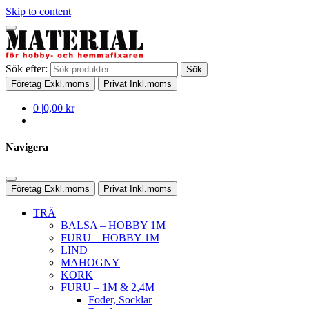
Skip to content
Sök efter:
Sök
Företag
Exkl.moms
Privat
Inkl.moms
0
|
0,00 kr
Navigera
Företag
Exkl.moms
Privat
Inkl.moms
TRÄ
BALSA – HOBBY 1M
FURU – HOBBY 1M
LIND
MAHOGNY
KORK
FURU – 1M & 2,4M
Foder, Socklar