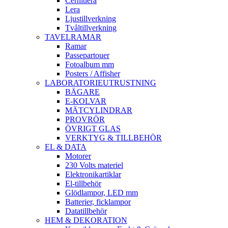
Cernitlera
Lera
Ljustillverkning
Tvåltillverkning
TAVELRAMAR
Ramar
Passepartouer
Fotoalbum mm
Posters / Affisher
LABORATORIEUTRUSTNING
BÄGARE
E-KOLVAR
MÄTCYLINDRAR
PROVRÖR
ÖVRIGT GLAS
VERKTYG & TILLBEHÖR
EL & DATA
Motorer
230 Volts materiel
Elektronikartiklar
El-tillbehör
Glödlampor, LED mm
Batterier, ficklampor
Datatillbehör
HEM & DEKORATION