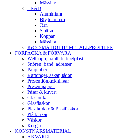
Mässing
TRÅD
Aluminium
Bly,tenn mm
Järn
Ståltråd
Koppar
Mässing
K&S SMÅ HOBBYMETALLPROFILER
FÖRPACKA & FÖRVARA
Wellpapp, träull, bubbelplast
Snören, band, adresser
Papptuber
Kartonger, askar, lådor
Presentförpackningar
Presentpapper
Påsar & kuvert
Glasburkar
Glasflaskor
Plastburkar & Plastflaskor
Plåtburkar
Väskor
Korgar
KONSTNÄRSMATERIAL
AKVARELL