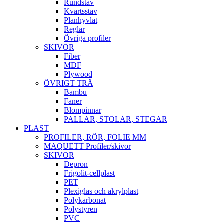
Rundstav
Kvartsstav
Planhyvlat
Reglar
Övriga profiler
SKIVOR
Fiber
MDF
Plywood
ÖVRIGT TRÄ
Bambu
Faner
Blompinnar
PALLAR, STOLAR, STEGAR
PLAST
PROFILER, RÖR, FOLIE MM
MAQUETT Profiler/skivor
SKIVOR
Depron
Frigolit-cellplast
PET
Plexiglas och akrylplast
Polykarbonat
Polystyren
PVC