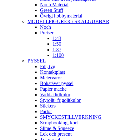
Noch Material
Green Stuff
Övrigt hobbymaterial
MODELLFIGURER / SKALGUBBAR
Noch
Preiser
1:43
1:50
1:87
1:100
PYSSEL
Filt, tyg
Kontaktplast
Metervaror
Bokstäver pyssel
Papier mache
Vadd- flirtkulor
Styrolit- frigolitkulor
Stickers
Pärlor
SMYCKESTILLVERKNING
Scrapbooking, kort
Slime & Squeeze
Lek och present
Trä pyssel