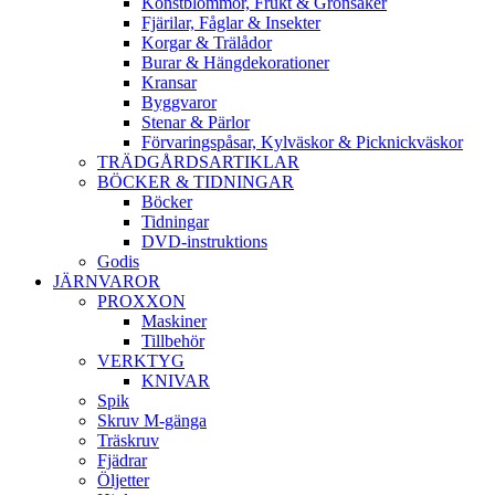
Konstblommor, Frukt & Grönsaker
Fjärilar, Fåglar & Insekter
Korgar & Trälådor
Burar & Hängdekorationer
Kransar
Byggvaror
Stenar & Pärlor
Förvaringspåsar, Kylväskor & Picknickväskor
TRÄDGÅRDSARTIKLAR
BÖCKER & TIDNINGAR
Böcker
Tidningar
DVD-instruktions
Godis
JÄRNVAROR
PROXXON
Maskiner
Tillbehör
VERKTYG
KNIVAR
Spik
Skruv M-gänga
Träskruv
Fjädrar
Öljetter