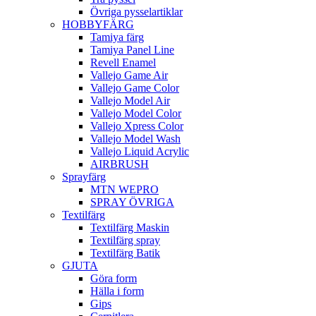
Övriga pysselartiklar
HOBBYFÄRG
Tamiya färg
Tamiya Panel Line
Revell Enamel
Vallejo Game Air
Vallejo Game Color
Vallejo Model Air
Vallejo Model Color
Vallejo Xpress Color
Vallejo Model Wash
Vallejo Liquid Acrylic
AIRBRUSH
Sprayfärg
MTN WEPRO
SPRAY ÖVRIGA
Textilfärg
Textilfärg Maskin
Textilfärg spray
Textilfärg Batik
GJUTA
Göra form
Hälla i form
Gips