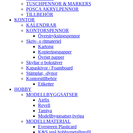
TUSCHPENNOR & MARKERS
POSCA AKRYLPENNOR
TILLBEHÖR
KONTOR
KALENDRAR
KONTORSPENNOR
Överstrykningspennor
Skriv- o ritmateriel
Kartong
Kopieringspapper
Övrigt papper
Skyltar o bokstäver
Kapaskivor / Foamboard
Stämplar, -dynor
Kontorstillbehör
Etiketter
HOBBY
MODELLBYGGSATSER
Airfix
Revell
Tamiya
Modellbyggsatser,övriga
MODELLMATERIAL
Evergreen Plasticard
K&S små hobbymetallprofil