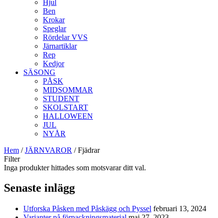
Hjul
Ben
Krokar
Speglar
Rördelar VVS
Järnartiklar
Rep
Kedjor
SÄSONG
PÅSK
MIDSOMMAR
STUDENT
SKOLSTART
HALLOWEEN
JUL
NYÅR
Hem
/
JÄRNVAROR
/ Fjädrar
Filter
Inga produkter hittades som motsvarar ditt val.
Senaste inlägg
Utforska Påsken med Påskägg och Pyssel
februari 13, 2024
Varianter på förpackningsmaterial
maj 27, 2023