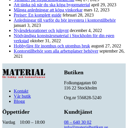
Att tänka på när du ska köpa byggmaterial
april 29, 2023
Många anledningar att köpa vinkorkar
mars 12, 2023
Preiser: En komplett guide
februari 28, 2023
Anledningar till varför du bör investera i kontorstillbehör
januari 3, 2023
Nyårsdekorationer och julpynt
december 4, 2022
Nödvändiga konstnärsmaterial i Stockholm för din egen
verkstad
oktober 31, 2022
Hobbyfärg för inomhus och utomhus bruk
augusti 27, 2022
Kontorstillbehör som alla arbetsplatser behöver
september 26,
2021
Butiken
Folkungagatan 60
116 22 Stockholm
Kontakt
Vår butik
Org.nr 556828-5240
Blogg
Öppettider
Kundtjänst
Vardag 10:00 – 18:00
08 – 640 30 02
info@materialbutiken.se