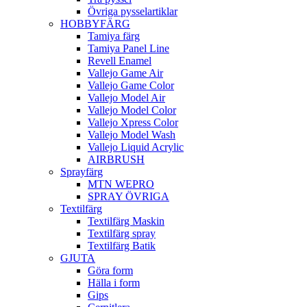
Övriga pysselartiklar
HOBBYFÄRG
Tamiya färg
Tamiya Panel Line
Revell Enamel
Vallejo Game Air
Vallejo Game Color
Vallejo Model Air
Vallejo Model Color
Vallejo Xpress Color
Vallejo Model Wash
Vallejo Liquid Acrylic
AIRBRUSH
Sprayfärg
MTN WEPRO
SPRAY ÖVRIGA
Textilfärg
Textilfärg Maskin
Textilfärg spray
Textilfärg Batik
GJUTA
Göra form
Hälla i form
Gips