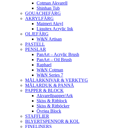
Cotman Akvarell
Shinhan Tub
GOUACHEFÄRG
AKRYLFÄRG
Maimeri Akryl
Liquitex Acrylic Ink
OLJEFÄRG
W&N Artisan
PASTELL
PENSLAR
PanArt – Acrylic Brush
PanArt – Oil Brush
Raphael
W&N Cotman
W&N Series 7
MÅLARKNIVAR & VERKTYG
MÅLARDUK & PANNÅ
PAPPER & BLOCK
Akvarellpapper/Ark
Skiss & Ritblock
Skiss & Ritböcker
Övriga Block
STAFFLIER
BLYERTSPENNOR & KOL
FINELINERS