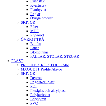
Rundstav
Kvartsstav
Planhyvlat
Reglar
Övriga profiler
SKIVOR
Fiber
MDF
Plywood
ÖVRIGT TRÄ
Bambu
Faner
Blompinnar
PALLAR, STOLAR, STEGAR
PLAST
PROFILER, RÖR, FOLIE MM
MAQUETT Profiler/skivor
SKIVOR
Depron
Frigolit-cellplast
PET
Plexiglas och akrylplast
Polykarbonat
Polystyren
PVC