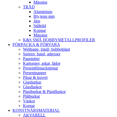
Mässing
TRÅD
Aluminium
Bly,tenn mm
Järn
Ståltråd
Koppar
Mässing
K&S SMÅ HOBBYMETALLPROFILER
FÖRPACKA & FÖRVARA
Wellpapp, träull, bubbelplast
Snören, band, adresser
Papptuber
Kartonger, askar, lådor
Presentförpackningar
Presentpapper
Påsar & kuvert
Glasburkar
Glasflaskor
Plastburkar & Plastflaskor
Plåtburkar
Väskor
Korgar
KONSTNÄRSMATERIAL
AKVARELL