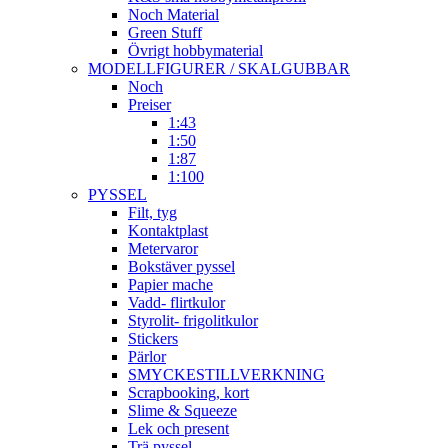
Noch Material
Green Stuff
Övrigt hobbymaterial
MODELLFIGURER / SKALGUBBAR
Noch
Preiser
1:43
1:50
1:87
1:100
PYSSEL
Filt, tyg
Kontaktplast
Metervaror
Bokstäver pyssel
Papier mache
Vadd- flirtkulor
Styrolit- frigolitkulor
Stickers
Pärlor
SMYCKESTILLVERKNING
Scrapbooking, kort
Slime & Squeeze
Lek och present
Trä pyssel