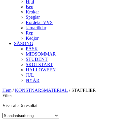
Hjul
Ben
Krokar
Speglar
Rördelar VVS
Järnartiklar
Rep
Kedjor
SÄSONG
PÅSK
MIDSOMMAR
STUDENT
SKOLSTART
HALLOWEEN
JUL
NYÅR
Hem
/
KONSTNÄRSMATERIAL
/ STAFFLIER
Filter
Visar alla 6 resultat