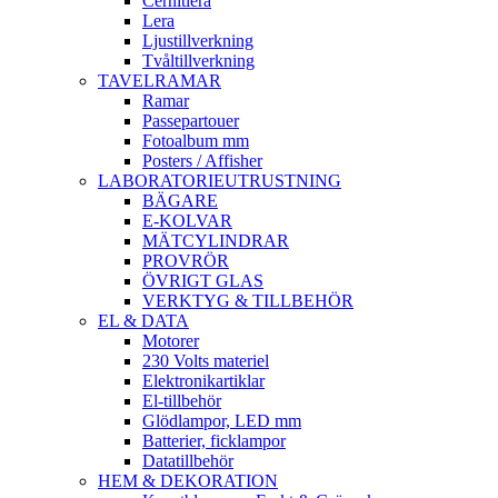
Cernitlera
Lera
Ljustillverkning
Tvåltillverkning
TAVELRAMAR
Ramar
Passepartouer
Fotoalbum mm
Posters / Affisher
LABORATORIEUTRUSTNING
BÄGARE
E-KOLVAR
MÄTCYLINDRAR
PROVRÖR
ÖVRIGT GLAS
VERKTYG & TILLBEHÖR
EL & DATA
Motorer
230 Volts materiel
Elektronikartiklar
El-tillbehör
Glödlampor, LED mm
Batterier, ficklampor
Datatillbehör
HEM & DEKORATION