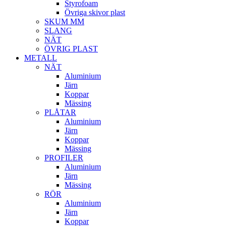
Styrofoam
Övriga skivor plast
SKUM MM
SLANG
NÄT
ÖVRIG PLAST
METALL
NÄT
Aluminium
Järn
Koppar
Mässing
PLÅTAR
Aluminium
Järn
Koppar
Mässing
PROFILER
Aluminium
Järn
Mässing
RÖR
Aluminium
Järn
Koppar