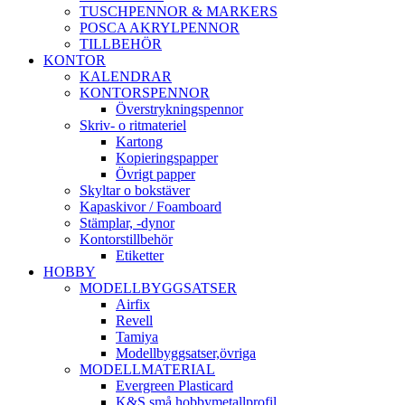
TUSCHPENNOR & MARKERS
POSCA AKRYLPENNOR
TILLBEHÖR
KONTOR
KALENDRAR
KONTORSPENNOR
Överstrykningspennor
Skriv- o ritmateriel
Kartong
Kopieringspapper
Övrigt papper
Skyltar o bokstäver
Kapaskivor / Foamboard
Stämplar, -dynor
Kontorstillbehör
Etiketter
HOBBY
MODELLBYGGSATSER
Airfix
Revell
Tamiya
Modellbyggsatser,övriga
MODELLMATERIAL
Evergreen Plasticard
K&S små hobbymetallprofil