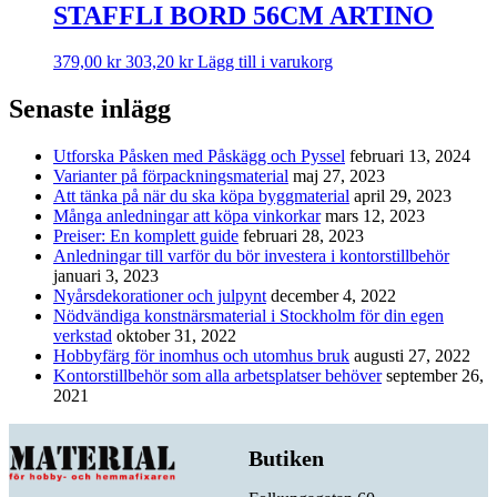
STAFFLI BORD 56CM ARTINO
379,00
kr
303,20
kr
Lägg till i varukorg
Senaste inlägg
Utforska Påsken med Påskägg och Pyssel
februari 13, 2024
Varianter på förpackningsmaterial
maj 27, 2023
Att tänka på när du ska köpa byggmaterial
april 29, 2023
Många anledningar att köpa vinkorkar
mars 12, 2023
Preiser: En komplett guide
februari 28, 2023
Anledningar till varför du bör investera i kontorstillbehör
januari 3, 2023
Nyårsdekorationer och julpynt
december 4, 2022
Nödvändiga konstnärsmaterial i Stockholm för din egen
verkstad
oktober 31, 2022
Hobbyfärg för inomhus och utomhus bruk
augusti 27, 2022
Kontorstillbehör som alla arbetsplatser behöver
september 26,
2021
Butiken