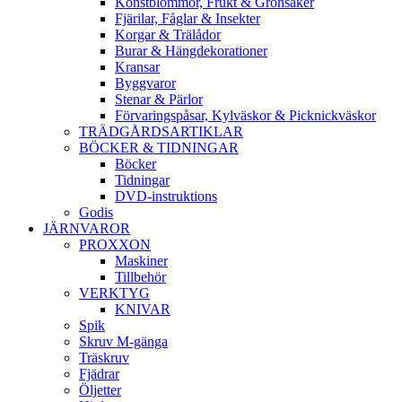
Konstblommor, Frukt & Grönsaker
Fjärilar, Fåglar & Insekter
Korgar & Trälådor
Burar & Hängdekorationer
Kransar
Byggvaror
Stenar & Pärlor
Förvaringspåsar, Kylväskor & Picknickväskor
TRÄDGÅRDSARTIKLAR
BÖCKER & TIDNINGAR
Böcker
Tidningar
DVD-instruktions
Godis
JÄRNVAROR
PROXXON
Maskiner
Tillbehör
VERKTYG
KNIVAR
Spik
Skruv M-gänga
Träskruv
Fjädrar
Öljetter