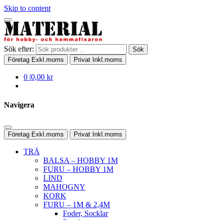
Skip to content
Sök efter:
Sök
Företag
Exkl.moms
Privat
Inkl.moms
0
|
0,00 kr
Navigera
Företag
Exkl.moms
Privat
Inkl.moms
TRÄ
BALSA – HOBBY 1M
FURU – HOBBY 1M
LIND
MAHOGNY
KORK
FURU – 1M & 2,4M
Foder, Socklar