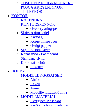
TUSCHPENNOR & MARKERS
POSCA AKRYLPENNOR
TILLBEHÖR
KONTOR
KALENDRAR
KONTORSPENNOR
Överstrykningspennor
Skriv- o ritmateriel
Kartong
Kopieringspapper
Övrigt papper
Skyltar o bokstäver
Kapaskivor / Foamboard
Stämplar, -dynor
Kontorstillbehör
Etiketter
HOBBY
MODELLBYGGSATSER
Airfix
Revell
Tamiya
Modellbyggsatser,övriga
MODELLMATERIAL
Evergreen Plasticard
K&S små hobbymetallprofil