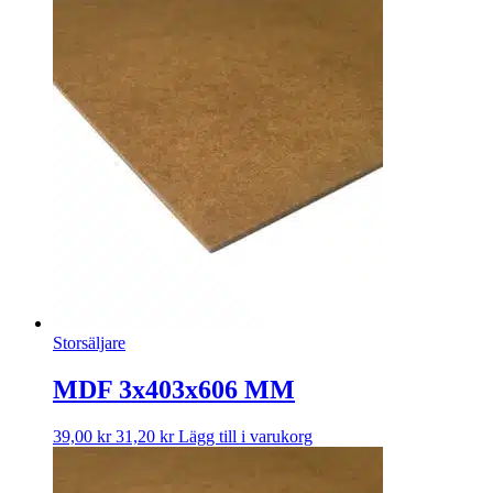
Storsäljare
MDF 3x403x606 MM
39,00
kr
31,20
kr
Lägg till i varukorg