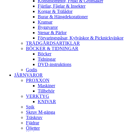
Konstblommor, Frukt & Grönsaker
Fjärilar, Fåglar & Insekter
Korgar & Trälådor
Burar & Hängdekorationer
Kransar
Byggvaror
Stenar & Pärlor
Förvaringspåsar, Kylväskor & Picknickväskor
TRÄDGÅRDSARTIKLAR
BÖCKER & TIDNINGAR
Böcker
Tidningar
DVD-instruktions
Godis
JÄRNVAROR
PROXXON
Maskiner
Tillbehör
VERKTYG
KNIVAR
Spik
Skruv M-gänga
Träskruv
Fjädrar
Öljetter