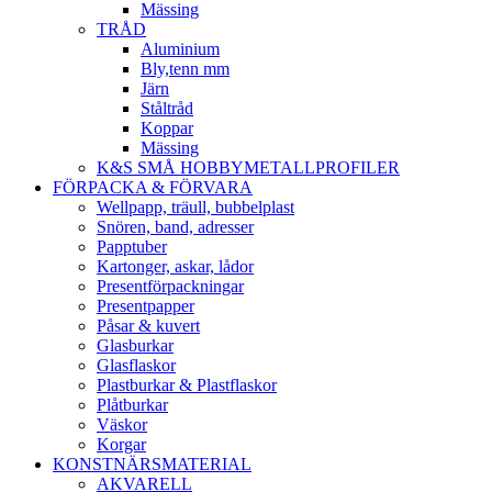
Mässing
TRÅD
Aluminium
Bly,tenn mm
Järn
Ståltråd
Koppar
Mässing
K&S SMÅ HOBBYMETALLPROFILER
FÖRPACKA & FÖRVARA
Wellpapp, träull, bubbelplast
Snören, band, adresser
Papptuber
Kartonger, askar, lådor
Presentförpackningar
Presentpapper
Påsar & kuvert
Glasburkar
Glasflaskor
Plastburkar & Plastflaskor
Plåtburkar
Väskor
Korgar
KONSTNÄRSMATERIAL
AKVARELL