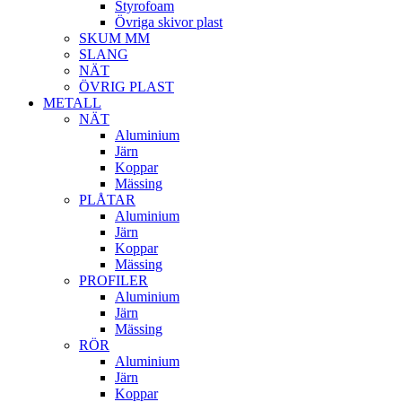
Styrofoam
Övriga skivor plast
SKUM MM
SLANG
NÄT
ÖVRIG PLAST
METALL
NÄT
Aluminium
Järn
Koppar
Mässing
PLÅTAR
Aluminium
Järn
Koppar
Mässing
PROFILER
Aluminium
Järn
Mässing
RÖR
Aluminium
Järn
Koppar