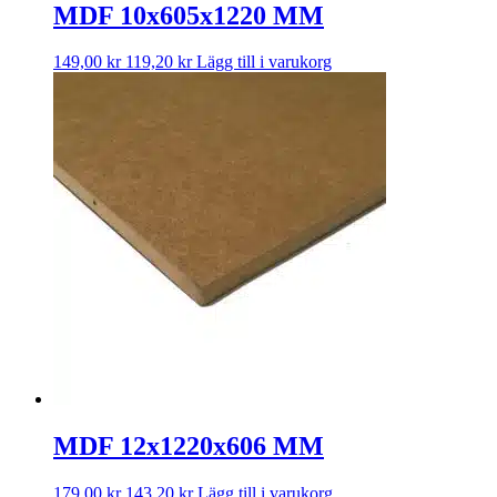
MDF 10x605x1220 MM
149,00
kr
119,20
kr
Lägg till i varukorg
MDF 12x1220x606 MM
179,00
kr
143,20
kr
Lägg till i varukorg