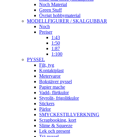
Noch Material
Green Stuff
Övrigt hobbymaterial
MODELLFIGURER / SKALGUBBAR
Noch
Preiser
1:43
1:50
1:87
1:100
PYSSEL
Filt, tyg
Kontaktplast
Metervaror
Bokstäver pyssel
Papier mache
Vadd- flirtkulor
Styrolit- frigolitkulor
Stickers
Pärlor
SMYCKESTILLVERKNING
Scrapbooking, kort
Slime & Squeeze
Lek och present
Trä pyssel