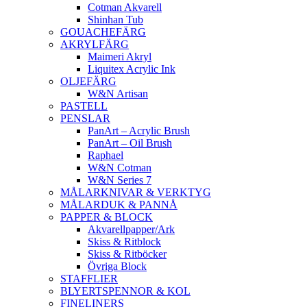
Cotman Akvarell
Shinhan Tub
GOUACHEFÄRG
AKRYLFÄRG
Maimeri Akryl
Liquitex Acrylic Ink
OLJEFÄRG
W&N Artisan
PASTELL
PENSLAR
PanArt – Acrylic Brush
PanArt – Oil Brush
Raphael
W&N Cotman
W&N Series 7
MÅLARKNIVAR & VERKTYG
MÅLARDUK & PANNÅ
PAPPER & BLOCK
Akvarellpapper/Ark
Skiss & Ritblock
Skiss & Ritböcker
Övriga Block
STAFFLIER
BLYERTSPENNOR & KOL
FINELINERS