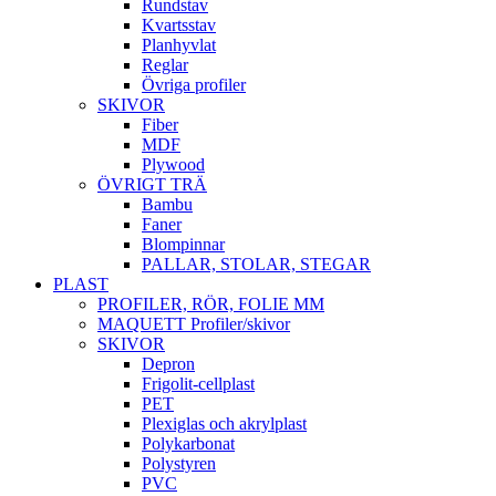
Rundstav
Kvartsstav
Planhyvlat
Reglar
Övriga profiler
SKIVOR
Fiber
MDF
Plywood
ÖVRIGT TRÄ
Bambu
Faner
Blompinnar
PALLAR, STOLAR, STEGAR
PLAST
PROFILER, RÖR, FOLIE MM
MAQUETT Profiler/skivor
SKIVOR
Depron
Frigolit-cellplast
PET
Plexiglas och akrylplast
Polykarbonat
Polystyren
PVC