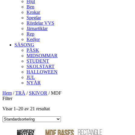
Hjul
Ben
Krokar
Speglar
Rördelar VVS
Järnartiklar
Rep
Kedjor
SÄSONG
PÅSK
MIDSOMMAR
STUDENT
SKOLSTART
HALLOWEEN
JUL
NYÅR
Hem
/
TRÄ
/
SKIVOR
/ MDF
Filter
Visar 1–20 av 21 resultat