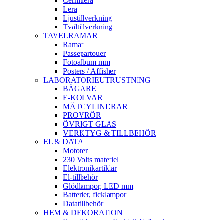
Cernitlera
Lera
Ljustillverkning
Tvåltillverkning
TAVELRAMAR
Ramar
Passepartouer
Fotoalbum mm
Posters / Affisher
LABORATORIEUTRUSTNING
BÄGARE
E-KOLVAR
MÄTCYLINDRAR
PROVRÖR
ÖVRIGT GLAS
VERKTYG & TILLBEHÖR
EL & DATA
Motorer
230 Volts materiel
Elektronikartiklar
El-tillbehör
Glödlampor, LED mm
Batterier, ficklampor
Datatillbehör
HEM & DEKORATION