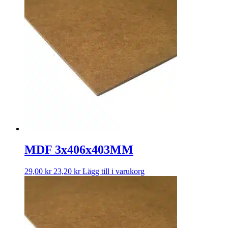
MDF 3x406x403MM
29,00
kr
23,20
kr
Lägg till i varukorg