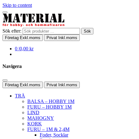
Skip to content
Sök efter:
Sök
Företag
Exkl.moms
Privat
Inkl.moms
0
|
0,00 kr
Navigera
Företag
Exkl.moms
Privat
Inkl.moms
TRÄ
BALSA – HOBBY 1M
FURU – HOBBY 1M
LIND
MAHOGNY
KORK
FURU – 1M & 2,4M
Foder, Socklar