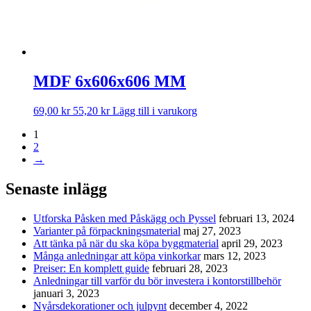
MDF 6x606x606 MM
69,00
kr
55,20
kr
Lägg till i varukorg
1
2
→
Senaste inlägg
Utforska Påsken med Påskägg och Pyssel
februari 13, 2024
Varianter på förpackningsmaterial
maj 27, 2023
Att tänka på när du ska köpa byggmaterial
april 29, 2023
Många anledningar att köpa vinkorkar
mars 12, 2023
Preiser: En komplett guide
februari 28, 2023
Anledningar till varför du bör investera i kontorstillbehör
januari 3, 2023
Nyårsdekorationer och julpynt
december 4, 2022