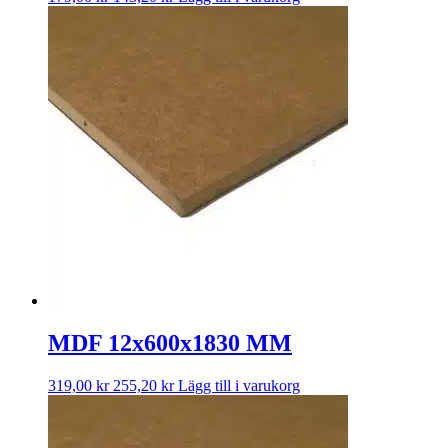
MDF 12x600x1830 MM
319,00
kr
255,20
kr
Lägg till i varukorg