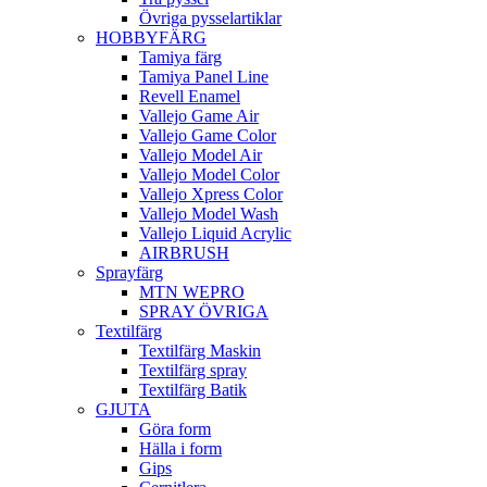
Övriga pysselartiklar
HOBBYFÄRG
Tamiya färg
Tamiya Panel Line
Revell Enamel
Vallejo Game Air
Vallejo Game Color
Vallejo Model Air
Vallejo Model Color
Vallejo Xpress Color
Vallejo Model Wash
Vallejo Liquid Acrylic
AIRBRUSH
Sprayfärg
MTN WEPRO
SPRAY ÖVRIGA
Textilfärg
Textilfärg Maskin
Textilfärg spray
Textilfärg Batik
GJUTA
Göra form
Hälla i form
Gips