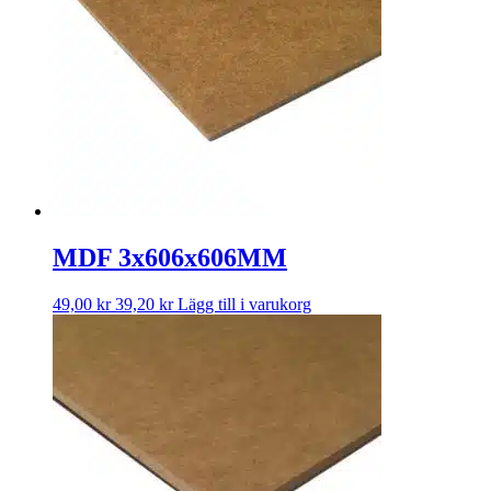
MDF 3x606x606MM
49,00
kr
39,20
kr
Lägg till i varukorg