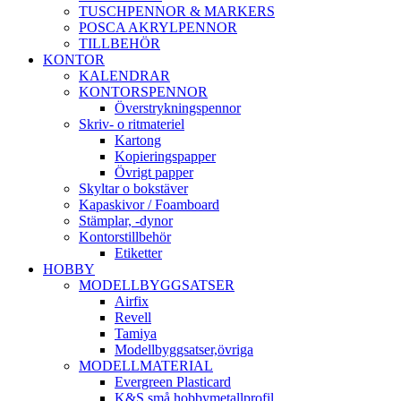
TUSCHPENNOR & MARKERS
POSCA AKRYLPENNOR
TILLBEHÖR
KONTOR
KALENDRAR
KONTORSPENNOR
Överstrykningspennor
Skriv- o ritmateriel
Kartong
Kopieringspapper
Övrigt papper
Skyltar o bokstäver
Kapaskivor / Foamboard
Stämplar, -dynor
Kontorstillbehör
Etiketter
HOBBY
MODELLBYGGSATSER
Airfix
Revell
Tamiya
Modellbyggsatser,övriga
MODELLMATERIAL
Evergreen Plasticard
K&S små hobbymetallprofil