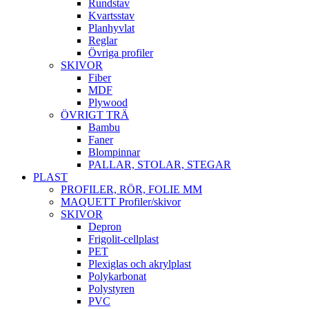
Rundstav
Kvartsstav
Planhyvlat
Reglar
Övriga profiler
SKIVOR
Fiber
MDF
Plywood
ÖVRIGT TRÄ
Bambu
Faner
Blompinnar
PALLAR, STOLAR, STEGAR
PLAST
PROFILER, RÖR, FOLIE MM
MAQUETT Profiler/skivor
SKIVOR
Depron
Frigolit-cellplast
PET
Plexiglas och akrylplast
Polykarbonat
Polystyren
PVC