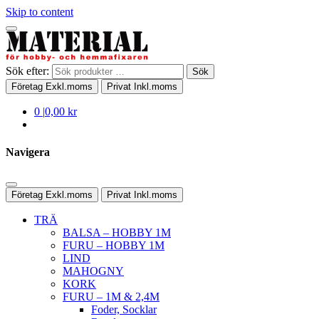
Skip to content
Sök efter:
Sök
Företag
Exkl.moms
Privat
Inkl.moms
0
|
0,00 kr
Navigera
Företag
Exkl.moms
Privat
Inkl.moms
TRÄ
BALSA – HOBBY 1M
FURU – HOBBY 1M
LIND
MAHOGNY
KORK
FURU – 1M & 2,4M
Foder, Socklar