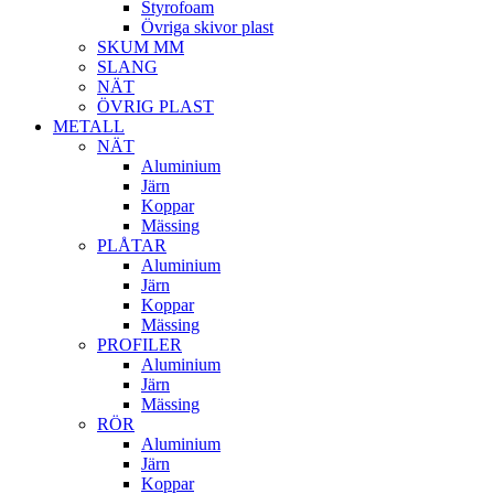
Styrofoam
Övriga skivor plast
SKUM MM
SLANG
NÄT
ÖVRIG PLAST
METALL
NÄT
Aluminium
Järn
Koppar
Mässing
PLÅTAR
Aluminium
Järn
Koppar
Mässing
PROFILER
Aluminium
Järn
Mässing
RÖR
Aluminium
Järn
Koppar