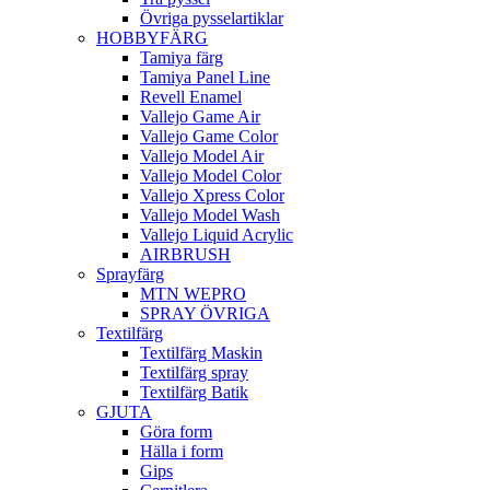
Övriga pysselartiklar
HOBBYFÄRG
Tamiya färg
Tamiya Panel Line
Revell Enamel
Vallejo Game Air
Vallejo Game Color
Vallejo Model Air
Vallejo Model Color
Vallejo Xpress Color
Vallejo Model Wash
Vallejo Liquid Acrylic
AIRBRUSH
Sprayfärg
MTN WEPRO
SPRAY ÖVRIGA
Textilfärg
Textilfärg Maskin
Textilfärg spray
Textilfärg Batik
GJUTA
Göra form
Hälla i form
Gips