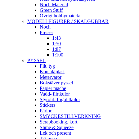
Noch Material
Green Stuff
Övrigt hobbymaterial
MODELLFIGURER / SKALGUBBAR
Noch
Preiser
1:43
1:50
1:87
1:100
PYSSEL
Filt, tyg
Kontaktplast
Metervaror
Bokstäver pyssel
Papier mache
Vadd- flirtkulor
Styrolit- frigolitkulor
Stickers
Pärlor
SMYCKESTILLVERKNING
Scrapbooking, kort
Slime & Squeeze
Lek och present
Trä pyssel