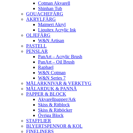
Cotman Akvarell
Shinhan Tub
GOUACHEFÄRG
AKRYLFÄRG
Maimeri Akryl
Liquitex Acrylic Ink
OLJEFÄRG
W&N Artisan
PASTELL
PENSLAR
PanArt – Acrylic Brush
PanArt – Oil Brush
Raphael
W&N Cotman
W&N Series 7
MÅLARKNIVAR & VERKTYG
MÅLARDUK & PANNÅ
PAPPER & BLOCK
Akvarellpapper/Ark
Skiss & Ritblock
Skiss & Ritböcker
Övriga Block
STAFFLIER
BLYERTSPENNOR & KOL
FINELINERS