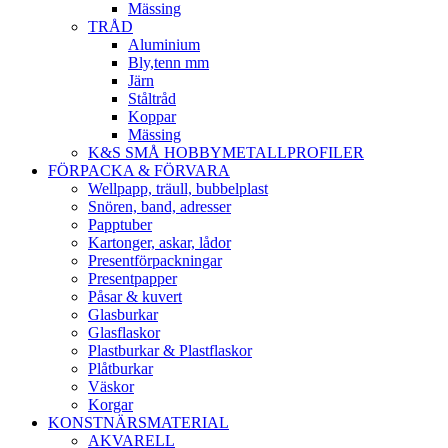
Mässing
TRÅD
Aluminium
Bly,tenn mm
Järn
Ståltråd
Koppar
Mässing
K&S SMÅ HOBBYMETALLPROFILER
FÖRPACKA & FÖRVARA
Wellpapp, träull, bubbelplast
Snören, band, adresser
Papptuber
Kartonger, askar, lådor
Presentförpackningar
Presentpapper
Påsar & kuvert
Glasburkar
Glasflaskor
Plastburkar & Plastflaskor
Plåtburkar
Väskor
Korgar
KONSTNÄRSMATERIAL
AKVARELL