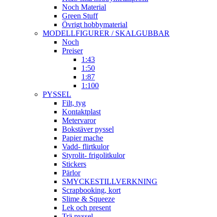
Noch Material
Green Stuff
Övrigt hobbymaterial
MODELLFIGURER / SKALGUBBAR
Noch
Preiser
1:43
1:50
1:87
1:100
PYSSEL
Filt, tyg
Kontaktplast
Metervaror
Bokstäver pyssel
Papier mache
Vadd- flirtkulor
Styrolit- frigolitkulor
Stickers
Pärlor
SMYCKESTILLVERKNING
Scrapbooking, kort
Slime & Squeeze
Lek och present
Trä pyssel