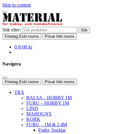
Skip to content
Sök efter:
Sök
Företag
Exkl.moms
Privat
Inkl.moms
0
|
0,00 kr
Navigera
Företag
Exkl.moms
Privat
Inkl.moms
TRÄ
BALSA – HOBBY 1M
FURU – HOBBY 1M
LIND
MAHOGNY
KORK
FURU – 1M & 2,4M
Foder, Socklar