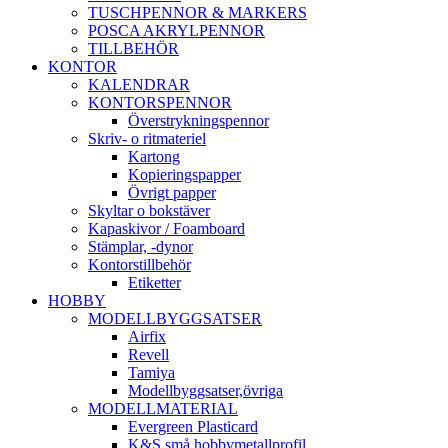
TUSCHPENNOR & MARKERS
POSCA AKRYLPENNOR
TILLBEHÖR
KONTOR
KALENDRAR
KONTORSPENNOR
Överstrykningspennor
Skriv- o ritmateriel
Kartong
Kopieringspapper
Övrigt papper
Skyltar o bokstäver
Kapaskivor / Foamboard
Stämplar, -dynor
Kontorstillbehör
Etiketter
HOBBY
MODELLBYGGSATSER
Airfix
Revell
Tamiya
Modellbyggsatser,övriga
MODELLMATERIAL
Evergreen Plasticard
K&S små hobbymetallprofil