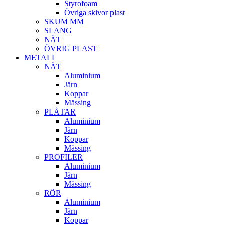
Styrofoam
Övriga skivor plast
SKUM MM
SLANG
NÄT
ÖVRIG PLAST
METALL
NÄT
Aluminium
Järn
Koppar
Mässing
PLÅTAR
Aluminium
Järn
Koppar
Mässing
PROFILER
Aluminium
Järn
Mässing
RÖR
Aluminium
Järn
Koppar