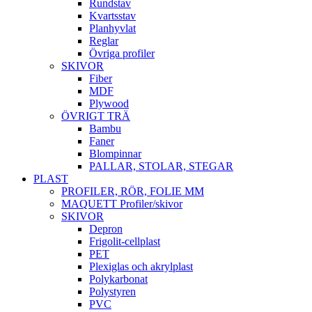
Rundstav
Kvartsstav
Planhyvlat
Reglar
Övriga profiler
SKIVOR
Fiber
MDF
Plywood
ÖVRIGT TRÄ
Bambu
Faner
Blompinnar
PALLAR, STOLAR, STEGAR
PLAST
PROFILER, RÖR, FOLIE MM
MAQUETT Profiler/skivor
SKIVOR
Depron
Frigolit-cellplast
PET
Plexiglas och akrylplast
Polykarbonat
Polystyren
PVC