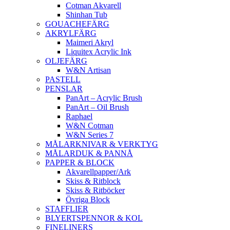
Cotman Akvarell
Shinhan Tub
GOUACHEFÄRG
AKRYLFÄRG
Maimeri Akryl
Liquitex Acrylic Ink
OLJEFÄRG
W&N Artisan
PASTELL
PENSLAR
PanArt – Acrylic Brush
PanArt – Oil Brush
Raphael
W&N Cotman
W&N Series 7
MÅLARKNIVAR & VERKTYG
MÅLARDUK & PANNÅ
PAPPER & BLOCK
Akvarellpapper/Ark
Skiss & Ritblock
Skiss & Ritböcker
Övriga Block
STAFFLIER
BLYERTSPENNOR & KOL
FINELINERS