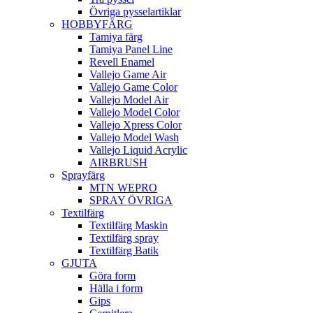
Övriga pysselartiklar
HOBBYFÄRG
Tamiya färg
Tamiya Panel Line
Revell Enamel
Vallejo Game Air
Vallejo Game Color
Vallejo Model Air
Vallejo Model Color
Vallejo Xpress Color
Vallejo Model Wash
Vallejo Liquid Acrylic
AIRBRUSH
Sprayfärg
MTN WEPRO
SPRAY ÖVRIGA
Textilfärg
Textilfärg Maskin
Textilfärg spray
Textilfärg Batik
GJUTA
Göra form
Hälla i form
Gips