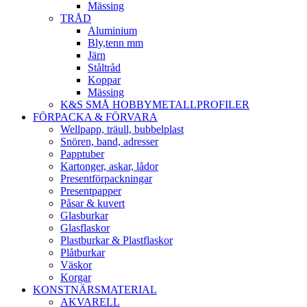
Mässing
TRÅD
Aluminium
Bly,tenn mm
Järn
Ståltråd
Koppar
Mässing
K&S SMÅ HOBBYMETALLPROFILER
FÖRPACKA & FÖRVARA
Wellpapp, träull, bubbelplast
Snören, band, adresser
Papptuber
Kartonger, askar, lådor
Presentförpackningar
Presentpapper
Påsar & kuvert
Glasburkar
Glasflaskor
Plastburkar & Plastflaskor
Plåtburkar
Väskor
Korgar
KONSTNÄRSMATERIAL
AKVARELL