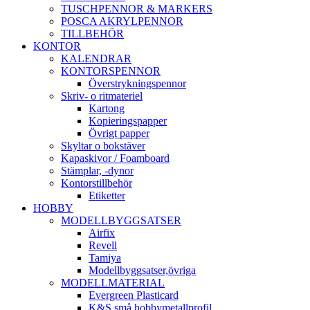
TUSCHPENNOR & MARKERS
POSCA AKRYLPENNOR
TILLBEHÖR
KONTOR
KALENDRAR
KONTORSPENNOR
Överstrykningspennor
Skriv- o ritmateriel
Kartong
Kopieringspapper
Övrigt papper
Skyltar o bokstäver
Kapaskivor / Foamboard
Stämplar, -dynor
Kontorstillbehör
Etiketter
HOBBY
MODELLBYGGSATSER
Airfix
Revell
Tamiya
Modellbyggsatser,övriga
MODELLMATERIAL
Evergreen Plasticard
K&S små hobbymetallprofil