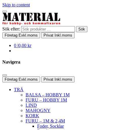
Skip to content
Sök efter:
Sök
Företag
Exkl.moms
Privat
Inkl.moms
0
|
0,00 kr
Navigera
Företag
Exkl.moms
Privat
Inkl.moms
TRÄ
BALSA – HOBBY 1M
FURU – HOBBY 1M
LIND
MAHOGNY
KORK
FURU – 1M & 2,4M
Foder, Socklar