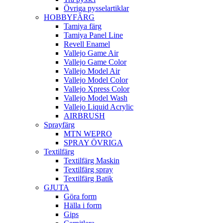
Övriga pysselartiklar
HOBBYFÄRG
Tamiya färg
Tamiya Panel Line
Revell Enamel
Vallejo Game Air
Vallejo Game Color
Vallejo Model Air
Vallejo Model Color
Vallejo Xpress Color
Vallejo Model Wash
Vallejo Liquid Acrylic
AIRBRUSH
Sprayfärg
MTN WEPRO
SPRAY ÖVRIGA
Textilfärg
Textilfärg Maskin
Textilfärg spray
Textilfärg Batik
GJUTA
Göra form
Hälla i form
Gips