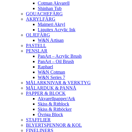
Cotman Akvarell
Shinhan Tub
GOUACHEFÄRG
AKRYLFÄRG
Maimeri Akryl
Liquitex Acrylic Ink
OLJEFÄRG
W&N Artisan
PASTELL
PENSLAR
PanArt – Acrylic Brush
PanArt – Oil Brush
Raphael
W&N Cotman
W&N Series 7
MÅLARKNIVAR & VERKTYG
MÅLARDUK & PANNÅ
PAPPER & BLOCK
Akvarellpapper/Ark
Skiss & Ritblock
Skiss & Ritböcker
Övriga Block
STAFFLIER
BLYERTSPENNOR & KOL
FINELINERS