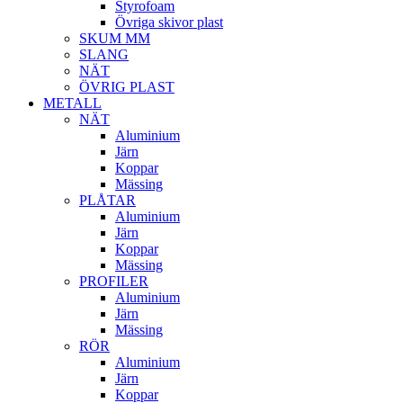
Styrofoam
Övriga skivor plast
SKUM MM
SLANG
NÄT
ÖVRIG PLAST
METALL
NÄT
Aluminium
Järn
Koppar
Mässing
PLÅTAR
Aluminium
Järn
Koppar
Mässing
PROFILER
Aluminium
Järn
Mässing
RÖR
Aluminium
Järn
Koppar