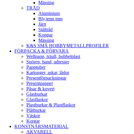
Mässing
TRÅD
Aluminium
Bly,tenn mm
Järn
Ståltråd
Koppar
Mässing
K&S SMÅ HOBBYMETALLPROFILER
FÖRPACKA & FÖRVARA
Wellpapp, träull, bubbelplast
Snören, band, adresser
Papptuber
Kartonger, askar, lådor
Presentförpackningar
Presentpapper
Påsar & kuvert
Glasburkar
Glasflaskor
Plastburkar & Plastflaskor
Plåtburkar
Väskor
Korgar
KONSTNÄRSMATERIAL
AKVARELL