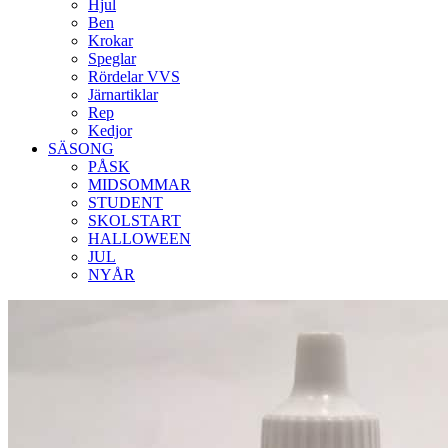
Hjul
Ben
Krokar
Speglar
Rördelar VVS
Järnartiklar
Rep
Kedjor
SÄSONG
PÅSK
MIDSOMMAR
STUDENT
SKOLSTART
HALLOWEEN
JUL
NYÅR