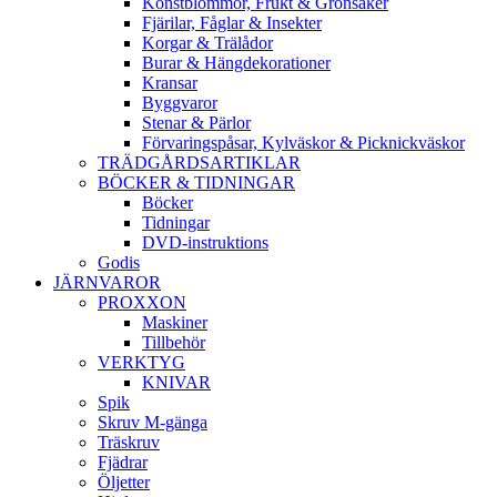
Konstblommor, Frukt & Grönsaker
Fjärilar, Fåglar & Insekter
Korgar & Trälådor
Burar & Hängdekorationer
Kransar
Byggvaror
Stenar & Pärlor
Förvaringspåsar, Kylväskor & Picknickväskor
TRÄDGÅRDSARTIKLAR
BÖCKER & TIDNINGAR
Böcker
Tidningar
DVD-instruktions
Godis
JÄRNVAROR
PROXXON
Maskiner
Tillbehör
VERKTYG
KNIVAR
Spik
Skruv M-gänga
Träskruv
Fjädrar
Öljetter