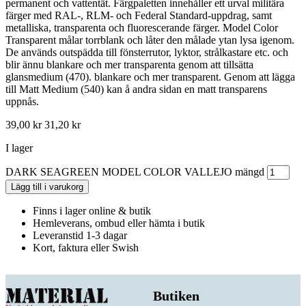
permanent och vattentät. Färgpaletten innehåller ett urval militära
färger med RAL-, RLM- och Federal Standard-uppdrag, samt
metalliska, transparenta och fluorescerande färger. Model Color
Transparent målar torrblank och låter den målade ytan lysa igenom.
De används outspädda till fönsterrutor, lyktor, strålkastare etc. och
blir ännu blankare och mer transparenta genom att tillsätta
glansmedium (470). blankare och mer transparent. Genom att lägga
till Matt Medium (540) kan å andra sidan en matt transparens
uppnås.
39,00
kr
31,20
kr
I lager
DARK SEAGREEN MODEL COLOR VALLEJO mängd
Lägg till i varukorg
Finns i lager online & butik
Hemleverans, ombud eller hämta i butik
Leveranstid 1-3 dagar
Kort, faktura eller Swish
Butiken