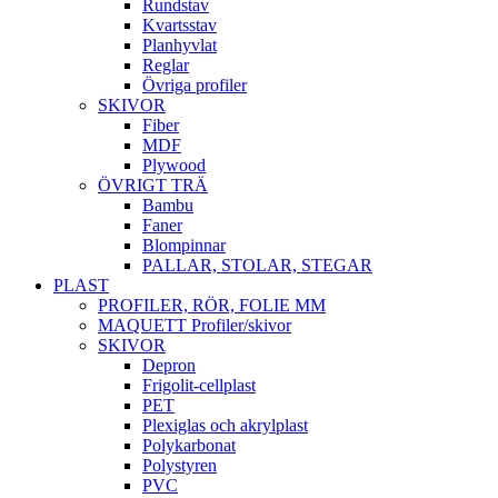
Rundstav
Kvartsstav
Planhyvlat
Reglar
Övriga profiler
SKIVOR
Fiber
MDF
Plywood
ÖVRIGT TRÄ
Bambu
Faner
Blompinnar
PALLAR, STOLAR, STEGAR
PLAST
PROFILER, RÖR, FOLIE MM
MAQUETT Profiler/skivor
SKIVOR
Depron
Frigolit-cellplast
PET
Plexiglas och akrylplast
Polykarbonat
Polystyren
PVC