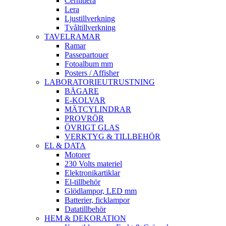
Cernitlera
Lera
Ljustillverkning
Tvåltillverkning
TAVELRAMAR
Ramar
Passepartouer
Fotoalbum mm
Posters / Affisher
LABORATORIEUTRUSTNING
BÄGARE
E-KOLVAR
MÄTCYLINDRAR
PROVRÖR
ÖVRIGT GLAS
VERKTYG & TILLBEHÖR
EL & DATA
Motorer
230 Volts materiel
Elektronikartiklar
El-tillbehör
Glödlampor, LED mm
Batterier, ficklampor
Datatillbehör
HEM & DEKORATION