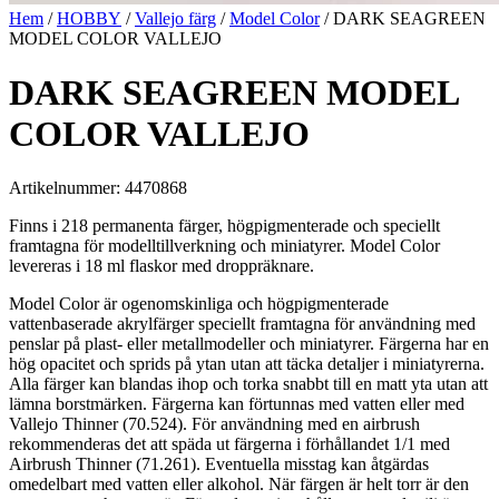
Hem
/
HOBBY
/
Vallejo färg
/
Model Color
/ DARK SEAGREEN
MODEL COLOR VALLEJO
DARK SEAGREEN MODEL
COLOR VALLEJO
Artikelnummer: 4470868
Finns i 218 permanenta färger, högpigmenterade och speciellt
framtagna för modelltillverkning och miniatyrer. Model Color
levereras i 18 ml flaskor med droppräknare.
Model Color är ogenomskinliga och högpigmenterade
vattenbaserade akrylfärger speciellt framtagna för användning med
penslar på plast- eller metallmodeller och miniatyrer. Färgerna har en
hög opacitet och sprids på ytan utan att täcka detaljer i miniatyrerna.
Alla färger kan blandas ihop och torka snabbt till en matt yta utan att
lämna borstmärken. Färgerna kan förtunnas med vatten eller med
Vallejo Thinner (70.524). För användning med en airbrush
rekommenderas det att späda ut färgerna i förhållandet 1/1 med
Airbrush Thinner (71.261). Eventuella misstag kan åtgärdas
omedelbart med vatten eller alkohol. När färgen är helt torr är den