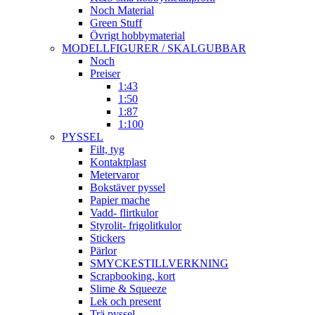
Noch Material
Green Stuff
Övrigt hobbymaterial
MODELLFIGURER / SKALGUBBAR
Noch
Preiser
1:43
1:50
1:87
1:100
PYSSEL
Filt, tyg
Kontaktplast
Metervaror
Bokstäver pyssel
Papier mache
Vadd- flirtkulor
Styrolit- frigolitkulor
Stickers
Pärlor
SMYCKESTILLVERKNING
Scrapbooking, kort
Slime & Squeeze
Lek och present
Trä pyssel