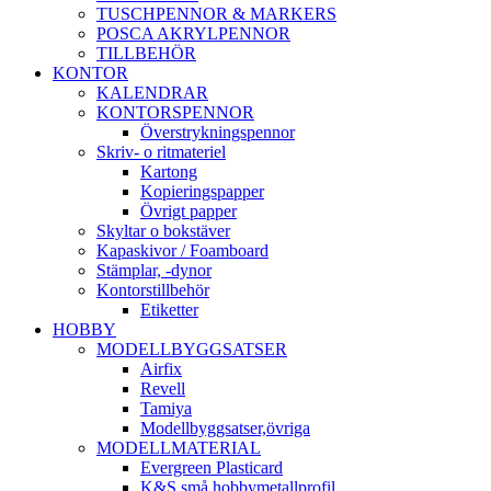
TUSCHPENNOR & MARKERS
POSCA AKRYLPENNOR
TILLBEHÖR
KONTOR
KALENDRAR
KONTORSPENNOR
Överstrykningspennor
Skriv- o ritmateriel
Kartong
Kopieringspapper
Övrigt papper
Skyltar o bokstäver
Kapaskivor / Foamboard
Stämplar, -dynor
Kontorstillbehör
Etiketter
HOBBY
MODELLBYGGSATSER
Airfix
Revell
Tamiya
Modellbyggsatser,övriga
MODELLMATERIAL
Evergreen Plasticard
K&S små hobbymetallprofil