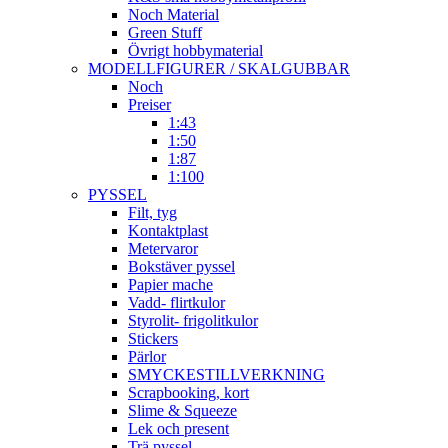
Noch Material
Green Stuff
Övrigt hobbymaterial
MODELLFIGURER / SKALGUBBAR
Noch
Preiser
1:43
1:50
1:87
1:100
PYSSEL
Filt, tyg
Kontaktplast
Metervaror
Bokstäver pyssel
Papier mache
Vadd- flirtkulor
Styrolit- frigolitkulor
Stickers
Pärlor
SMYCKESTILLVERKNING
Scrapbooking, kort
Slime & Squeeze
Lek och present
Trä pyssel