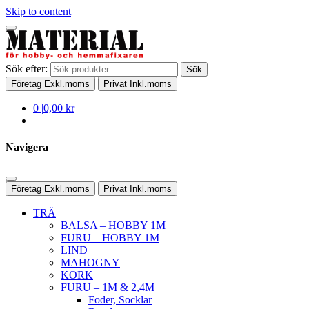
Skip to content
Sök efter:
Sök
Företag
Exkl.moms
Privat
Inkl.moms
0
|
0,00 kr
Navigera
Företag
Exkl.moms
Privat
Inkl.moms
TRÄ
BALSA – HOBBY 1M
FURU – HOBBY 1M
LIND
MAHOGNY
KORK
FURU – 1M & 2,4M
Foder, Socklar