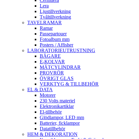
Cernitlera
Lera
Ljustillverkning
Tvåltillverkning
TAVELRAMAR
Ramar
Passepartouer
Fotoalbum mm
Posters / Affisher
LABORATORIEUTRUSTNING
BÄGARE
E-KOLVAR
MÄTCYLINDRAR
PROVRÖR
ÖVRIGT GLAS
VERKTYG & TILLBEHÖR
EL & DATA
Motorer
230 Volts materiel
Elektronikartiklar
El-tillbehör
Glödlampor, LED mm
Batterier, ficklampor
Datatillbehör
HEM & DEKORATION