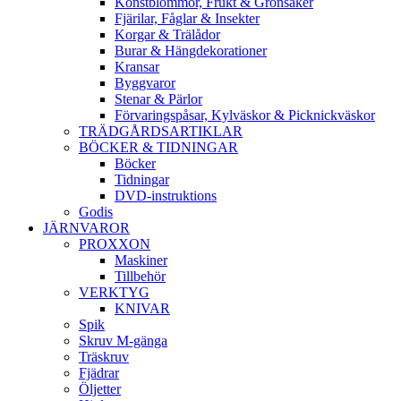
Konstblommor, Frukt & Grönsaker
Fjärilar, Fåglar & Insekter
Korgar & Trälådor
Burar & Hängdekorationer
Kransar
Byggvaror
Stenar & Pärlor
Förvaringspåsar, Kylväskor & Picknickväskor
TRÄDGÅRDSARTIKLAR
BÖCKER & TIDNINGAR
Böcker
Tidningar
DVD-instruktions
Godis
JÄRNVAROR
PROXXON
Maskiner
Tillbehör
VERKTYG
KNIVAR
Spik
Skruv M-gänga
Träskruv
Fjädrar
Öljetter