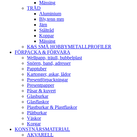
Mässing
TRÅD
Aluminium
Bly,tenn mm
Järn
Ståltråd
Koppar
Mässing
K&S SMÅ HOBBYMETALLPROFILER
FÖRPACKA & FÖRVARA
Wellpapp, träull, bubbelplast
Snören, band, adresser
Papptuber
Kartonger, askar, lådor
Presentförpackningar
Presentpapper
Påsar & kuvert
Glasburkar
Glasflaskor
Plastburkar & Plastflaskor
Plåtburkar
Väskor
Korgar
KONSTNÄRSMATERIAL
AKVARELL