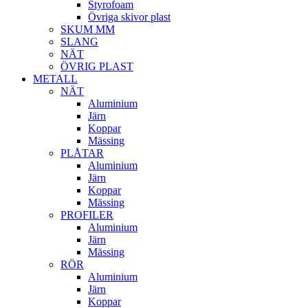
Styrofoam
Övriga skivor plast
SKUM MM
SLANG
NÄT
ÖVRIG PLAST
METALL
NÄT
Aluminium
Järn
Koppar
Mässing
PLÅTAR
Aluminium
Järn
Koppar
Mässing
PROFILER
Aluminium
Järn
Mässing
RÖR
Aluminium
Järn
Koppar