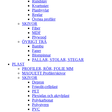
Rundstav
Kvartsstav
Planhyvlat
Reglar
Övriga profiler
SKIVOR
Fiber
MDF
Plywood
ÖVRIGT TRÄ
Bambu
Faner
Blompinnar
PALLAR, STOLAR, STEGAR
PLAST
PROFILER, RÖR, FOLIE MM
MAQUETT Profiler/skivor
SKIVOR
Depron
Frigolit-cellplast
PET
Plexiglas och akrylplast
Polykarbonat
Polystyren
PVC