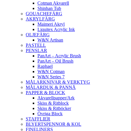
Cotman Akvarell
Shinhan Tub
GOUACHEFÄRG
AKRYLFÄRG
Maimeri Akryl
Liquitex Acrylic Ink
OLJEFÄRG
W&N Artisan
PASTELL
PENSLAR
PanArt – Acrylic Brush
PanArt – Oil Brush
Raphael
W&N Cotman
W&N Series 7
MÅLARKNIVAR & VERKTYG
MÅLARDUK & PANNÅ
PAPPER & BLOCK
Akvarellpapper/Ark
Skiss & Ritblock
Skiss & Ritböcker
Övriga Block
STAFFLIER
BLYERTSPENNOR & KOL
FINELINERS