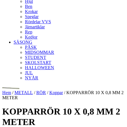
Hjul
Ben
Krokar
Speglar
Rördelar VVS
Järnartiklar
Rep
Kedjor
SÄSONG
PÅSK
MIDSOMMAR
STUDENT
SKOLSTART
HALLOWEEN
JUL
NYÅR
Hem
/
METALL
/
RÖR
/
Koppar
/ KOPPARRÖR 10 X 0,8 MM 2
METER
KOPPARRÖR 10 X 0,8 MM 2
METER