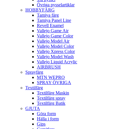
Övriga pysselartiklar
HOBBYFÄRG
Tamiya färg
Tamiya Panel Line
Revell Enamel
Vallejo Game Air
Vallejo Game Color
Vallejo Model Air
Vallejo Model Color
Vallejo Xpress Color
Vallejo Model Wash
Vallejo Liquid Acrylic
AIRBRUSH
Sprayfärg
MTN WEPRO
SPRAY ÖVRIGA
Textilfärg
Textilfärg Maskin
Textilfärg spray
Textilfärg Batik
GJUTA
Göra form
Hälla i form
Gips