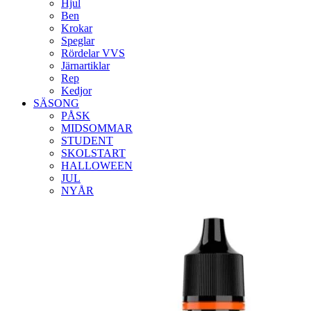
Hjul
Ben
Krokar
Speglar
Rördelar VVS
Järnartiklar
Rep
Kedjor
SÄSONG
PÅSK
MIDSOMMAR
STUDENT
SKOLSTART
HALLOWEEN
JUL
NYÅR