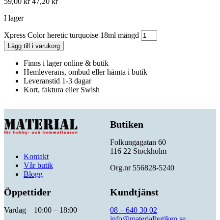
59,00
kr
47,20
kr
I lager
Xpress Color heretic turquoise 18ml mängd
Lägg till i varukorg
Finns i lager online & butik
Hemleverans, ombud eller hämta i butik
Leveranstid 1-3 dagar
Kort, faktura eller Swish
Butiken
Folkungagatan 60
116 22 Stockholm
Kontakt
Vår butik
Org.nr 556828-5240
Blogg
Öppettider
Kundtjänst
Vardag 10:00 – 18:00
08 – 640 30 02
info@materialbutiken.se