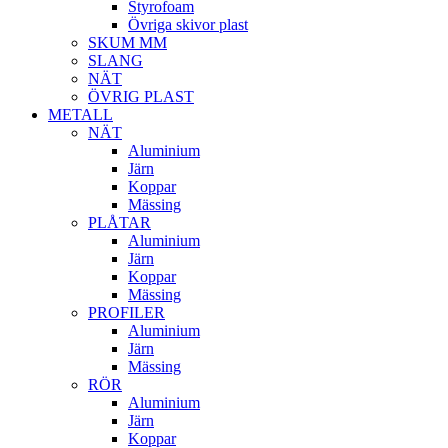
Styrofoam
Övriga skivor plast
SKUM MM
SLANG
NÄT
ÖVRIG PLAST
METALL
NÄT
Aluminium
Järn
Koppar
Mässing
PLÅTAR
Aluminium
Järn
Koppar
Mässing
PROFILER
Aluminium
Järn
Mässing
RÖR
Aluminium
Järn
Koppar