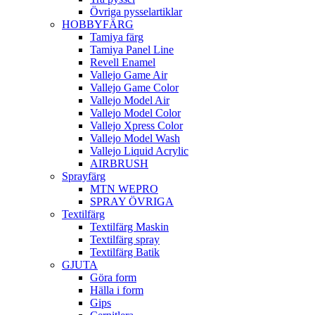
Övriga pysselartiklar
HOBBYFÄRG
Tamiya färg
Tamiya Panel Line
Revell Enamel
Vallejo Game Air
Vallejo Game Color
Vallejo Model Air
Vallejo Model Color
Vallejo Xpress Color
Vallejo Model Wash
Vallejo Liquid Acrylic
AIRBRUSH
Sprayfärg
MTN WEPRO
SPRAY ÖVRIGA
Textilfärg
Textilfärg Maskin
Textilfärg spray
Textilfärg Batik
GJUTA
Göra form
Hälla i form
Gips