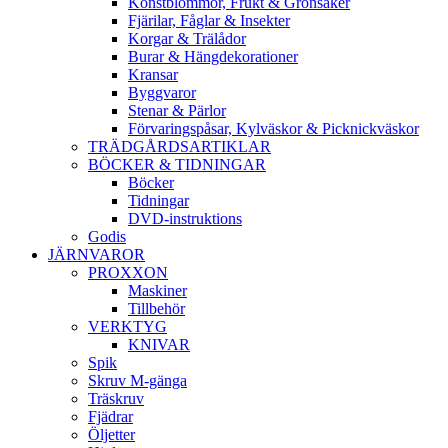
Konstblommor, Frukt & Grönsaker
Fjärilar, Fåglar & Insekter
Korgar & Trälådor
Burar & Hängdekorationer
Kransar
Byggvaror
Stenar & Pärlor
Förvaringspåsar, Kylväskor & Picknickväskor
TRÄDGÅRDSARTIKLAR
BÖCKER & TIDNINGAR
Böcker
Tidningar
DVD-instruktions
Godis
JÄRNVAROR
PROXXON
Maskiner
Tillbehör
VERKTYG
KNIVAR
Spik
Skruv M-gänga
Träskruv
Fjädrar
Öljetter