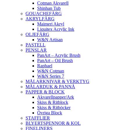
Cotman Akvarell
Shinhan Tub
GOUACHEFÄRG
AKRYLFÄRG
Maimeri Akryl
Liquitex Acrylic Ink
OLJEFÄRG
W&N Artisan
PASTELL
PENSLAR
PanArt – Acrylic Brush
PanArt – Oil Brush
Raphael
W&N Cotman
W&N Series 7
MÅLARKNIVAR & VERKTYG
MÅLARDUK & PANNÅ
PAPPER & BLOCK
Akvarellpapper/Ark
Skiss & Ritblock
Skiss & Ritböcker
Övriga Block
STAFFLIER
BLYERTSPENNOR & KOL
FINELINERS