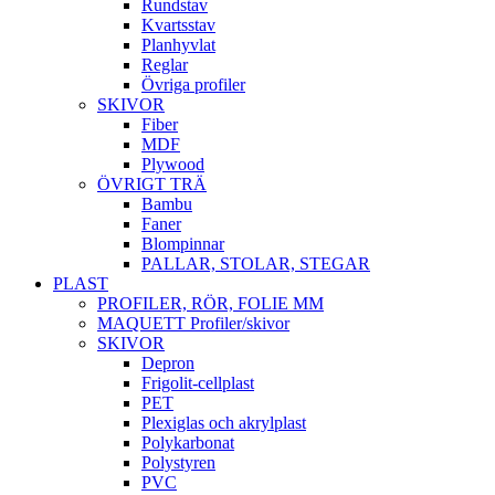
Rundstav
Kvartsstav
Planhyvlat
Reglar
Övriga profiler
SKIVOR
Fiber
MDF
Plywood
ÖVRIGT TRÄ
Bambu
Faner
Blompinnar
PALLAR, STOLAR, STEGAR
PLAST
PROFILER, RÖR, FOLIE MM
MAQUETT Profiler/skivor
SKIVOR
Depron
Frigolit-cellplast
PET
Plexiglas och akrylplast
Polykarbonat
Polystyren
PVC