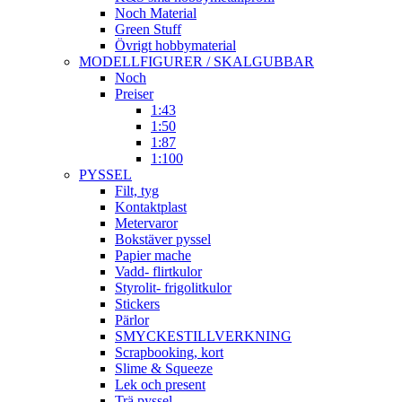
Noch Material
Green Stuff
Övrigt hobbymaterial
MODELLFIGURER / SKALGUBBAR
Noch
Preiser
1:43
1:50
1:87
1:100
PYSSEL
Filt, tyg
Kontaktplast
Metervaror
Bokstäver pyssel
Papier mache
Vadd- flirtkulor
Styrolit- frigolitkulor
Stickers
Pärlor
SMYCKESTILLVERKNING
Scrapbooking, kort
Slime & Squeeze
Lek och present
Trä pyssel