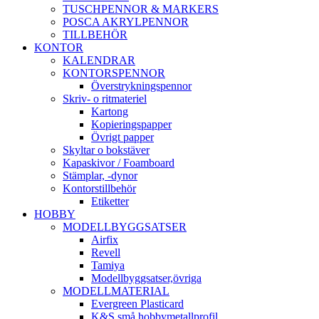
TUSCHPENNOR & MARKERS
POSCA AKRYLPENNOR
TILLBEHÖR
KONTOR
KALENDRAR
KONTORSPENNOR
Överstrykningspennor
Skriv- o ritmateriel
Kartong
Kopieringspapper
Övrigt papper
Skyltar o bokstäver
Kapaskivor / Foamboard
Stämplar, -dynor
Kontorstillbehör
Etiketter
HOBBY
MODELLBYGGSATSER
Airfix
Revell
Tamiya
Modellbyggsatser,övriga
MODELLMATERIAL
Evergreen Plasticard
K&S små hobbymetallprofil