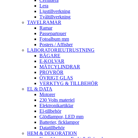
Cernitlera
Lera
Ljustillverkning
Tvåltillverkning
TAVELRAMAR
Ramar
Passepartouer
Fotoalbum mm
Posters / Affisher
LABORATORIEUTRUSTNING
BÄGARE
E-KOLVAR
MÄTCYLINDRAR
PROVRÖR
ÖVRIGT GLAS
VERKTYG & TILLBEHÖR
EL & DATA
Motorer
230 Volts materiel
Elektronikartiklar
El-tillbehör
Glödlampor, LED mm
Batterier, ficklampor
Datatillbehör
HEM & DEKORATION