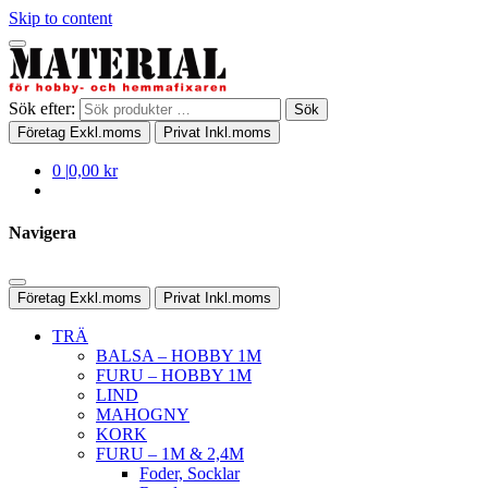
Skip to content
Sök efter:
Sök
Företag
Exkl.moms
Privat
Inkl.moms
0
|
0,00 kr
Navigera
Företag
Exkl.moms
Privat
Inkl.moms
TRÄ
BALSA – HOBBY 1M
FURU – HOBBY 1M
LIND
MAHOGNY
KORK
FURU – 1M & 2,4M
Foder, Socklar