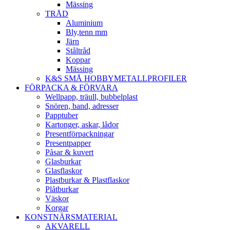
Mässing
TRÅD
Aluminium
Bly,tenn mm
Järn
Ståltråd
Koppar
Mässing
K&S SMÅ HOBBYMETALLPROFILER
FÖRPACKA & FÖRVARA
Wellpapp, träull, bubbelplast
Snören, band, adresser
Papptuber
Kartonger, askar, lådor
Presentförpackningar
Presentpapper
Påsar & kuvert
Glasburkar
Glasflaskor
Plastburkar & Plastflaskor
Plåtburkar
Väskor
Korgar
KONSTNÄRSMATERIAL
AKVARELL