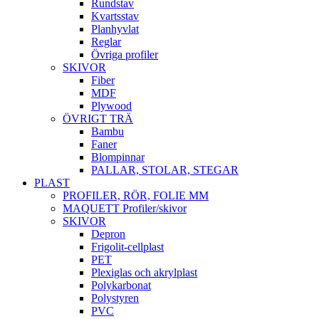
Rundstav
Kvartsstav
Planhyvlat
Reglar
Övriga profiler
SKIVOR
Fiber
MDF
Plywood
ÖVRIGT TRÄ
Bambu
Faner
Blompinnar
PALLAR, STOLAR, STEGAR
PLAST
PROFILER, RÖR, FOLIE MM
MAQUETT Profiler/skivor
SKIVOR
Depron
Frigolit-cellplast
PET
Plexiglas och akrylplast
Polykarbonat
Polystyren
PVC