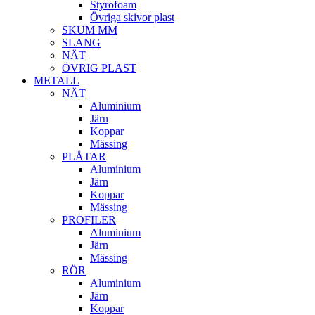
Styrofoam
Övriga skivor plast
SKUM MM
SLANG
NÄT
ÖVRIG PLAST
METALL
NÄT
Aluminium
Järn
Koppar
Mässing
PLÅTAR
Aluminium
Järn
Koppar
Mässing
PROFILER
Aluminium
Järn
Mässing
RÖR
Aluminium
Järn
Koppar