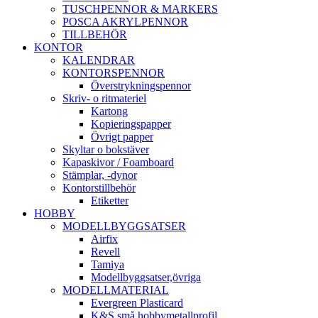
TUSCHPENNOR & MARKERS
POSCA AKRYLPENNOR
TILLBEHÖR
KONTOR
KALENDRAR
KONTORSPENNOR
Överstrykningspennor
Skriv- o ritmateriel
Kartong
Kopieringspapper
Övrigt papper
Skyltar o bokstäver
Kapaskivor / Foamboard
Stämplar, -dynor
Kontorstillbehör
Etiketter
HOBBY
MODELLBYGGSATSER
Airfix
Revell
Tamiya
Modellbyggsatser,övriga
MODELLMATERIAL
Evergreen Plasticard
K&S små hobbymetallprofil