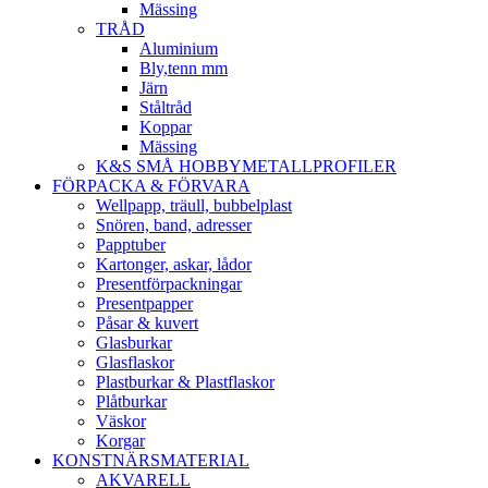
Mässing
TRÅD
Aluminium
Bly,tenn mm
Järn
Ståltråd
Koppar
Mässing
K&S SMÅ HOBBYMETALLPROFILER
FÖRPACKA & FÖRVARA
Wellpapp, träull, bubbelplast
Snören, band, adresser
Papptuber
Kartonger, askar, lådor
Presentförpackningar
Presentpapper
Påsar & kuvert
Glasburkar
Glasflaskor
Plastburkar & Plastflaskor
Plåtburkar
Väskor
Korgar
KONSTNÄRSMATERIAL
AKVARELL