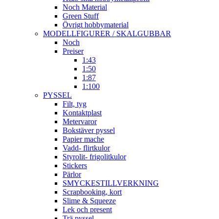
Noch Material
Green Stuff
Övrigt hobbymaterial
MODELLFIGURER / SKALGUBBAR
Noch
Preiser
1:43
1:50
1:87
1:100
PYSSEL
Filt, tyg
Kontaktplast
Metervaror
Bokstäver pyssel
Papier mache
Vadd- flirtkulor
Styrolit- frigolitkulor
Stickers
Pärlor
SMYCKESTILLVERKNING
Scrapbooking, kort
Slime & Squeeze
Lek och present
Trä pyssel