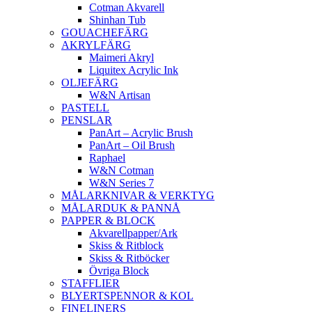
Cotman Akvarell
Shinhan Tub
GOUACHEFÄRG
AKRYLFÄRG
Maimeri Akryl
Liquitex Acrylic Ink
OLJEFÄRG
W&N Artisan
PASTELL
PENSLAR
PanArt – Acrylic Brush
PanArt – Oil Brush
Raphael
W&N Cotman
W&N Series 7
MÅLARKNIVAR & VERKTYG
MÅLARDUK & PANNÅ
PAPPER & BLOCK
Akvarellpapper/Ark
Skiss & Ritblock
Skiss & Ritböcker
Övriga Block
STAFFLIER
BLYERTSPENNOR & KOL
FINELINERS