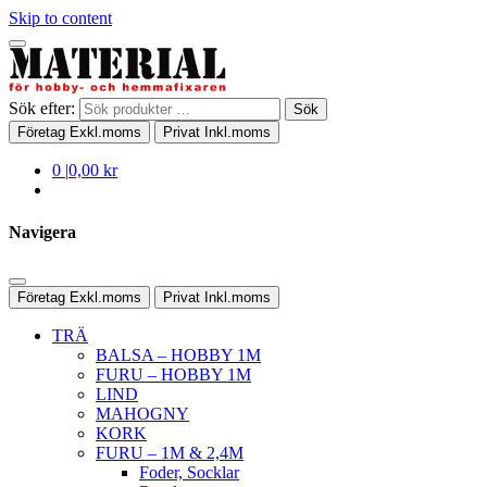
Skip to content
Sök efter:
Sök
Företag
Exkl.moms
Privat
Inkl.moms
0
|
0,00 kr
Navigera
Företag
Exkl.moms
Privat
Inkl.moms
TRÄ
BALSA – HOBBY 1M
FURU – HOBBY 1M
LIND
MAHOGNY
KORK
FURU – 1M & 2,4M
Foder, Socklar