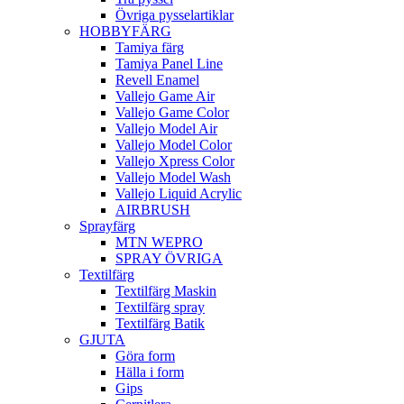
Övriga pysselartiklar
HOBBYFÄRG
Tamiya färg
Tamiya Panel Line
Revell Enamel
Vallejo Game Air
Vallejo Game Color
Vallejo Model Air
Vallejo Model Color
Vallejo Xpress Color
Vallejo Model Wash
Vallejo Liquid Acrylic
AIRBRUSH
Sprayfärg
MTN WEPRO
SPRAY ÖVRIGA
Textilfärg
Textilfärg Maskin
Textilfärg spray
Textilfärg Batik
GJUTA
Göra form
Hälla i form
Gips