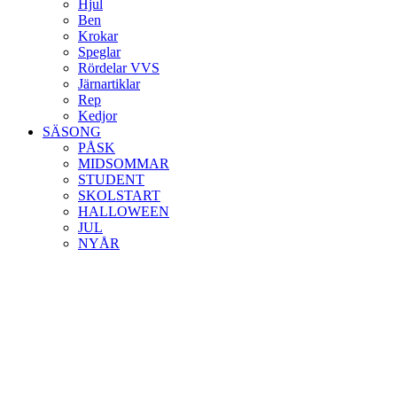
Hjul
Ben
Krokar
Speglar
Rördelar VVS
Järnartiklar
Rep
Kedjor
SÄSONG
PÅSK
MIDSOMMAR
STUDENT
SKOLSTART
HALLOWEEN
JUL
NYÅR