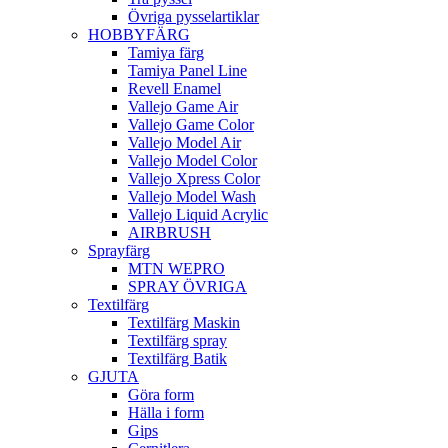
Övriga pysselartiklar
HOBBYFÄRG
Tamiya färg
Tamiya Panel Line
Revell Enamel
Vallejo Game Air
Vallejo Game Color
Vallejo Model Air
Vallejo Model Color
Vallejo Xpress Color
Vallejo Model Wash
Vallejo Liquid Acrylic
AIRBRUSH
Sprayfärg
MTN WEPRO
SPRAY ÖVRIGA
Textilfärg
Textilfärg Maskin
Textilfärg spray
Textilfärg Batik
GJUTA
Göra form
Hälla i form
Gips