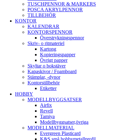
TUSCHPENNOR & MARKERS
POSCA AKRYLPENNOR
TILLBEHÖR
KONTOR
KALENDRAR
KONTORSPENNOR
Överstrykningspennor
Skriv- o ritmateriel
Kartong
Kopieringspapper
Övrigt papper
Skyltar o bokstäver
Kapaskivor / Foamboard
Stämplar, -dynor
Kontorstillbehör
Etiketter
HOBBY
MODELLBYGGSATSER
Airfix
Revell
Tamiya
Modellbyggsatser,övriga
MODELLMATERIAL
Evergreen Plasticard
K&S små hobbymetallprofil