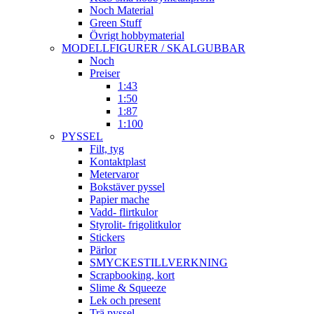
Noch Material
Green Stuff
Övrigt hobbymaterial
MODELLFIGURER / SKALGUBBAR
Noch
Preiser
1:43
1:50
1:87
1:100
PYSSEL
Filt, tyg
Kontaktplast
Metervaror
Bokstäver pyssel
Papier mache
Vadd- flirtkulor
Styrolit- frigolitkulor
Stickers
Pärlor
SMYCKESTILLVERKNING
Scrapbooking, kort
Slime & Squeeze
Lek och present
Trä pyssel