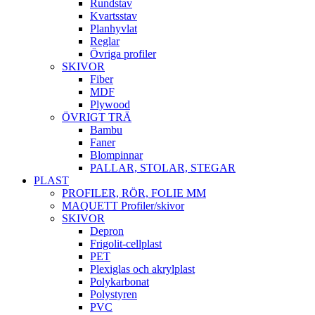
Rundstav
Kvartsstav
Planhyvlat
Reglar
Övriga profiler
SKIVOR
Fiber
MDF
Plywood
ÖVRIGT TRÄ
Bambu
Faner
Blompinnar
PALLAR, STOLAR, STEGAR
PLAST
PROFILER, RÖR, FOLIE MM
MAQUETT Profiler/skivor
SKIVOR
Depron
Frigolit-cellplast
PET
Plexiglas och akrylplast
Polykarbonat
Polystyren
PVC