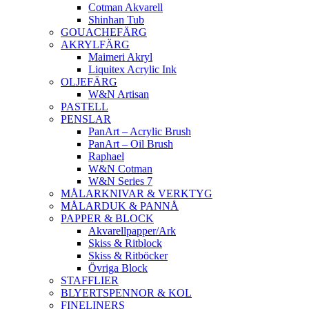
Cotman Akvarell
Shinhan Tub
GOUACHEFÄRG
AKRYLFÄRG
Maimeri Akryl
Liquitex Acrylic Ink
OLJEFÄRG
W&N Artisan
PASTELL
PENSLAR
PanArt – Acrylic Brush
PanArt – Oil Brush
Raphael
W&N Cotman
W&N Series 7
MÅLARKNIVAR & VERKTYG
MÅLARDUK & PANNÅ
PAPPER & BLOCK
Akvarellpapper/Ark
Skiss & Ritblock
Skiss & Ritböcker
Övriga Block
STAFFLIER
BLYERTSPENNOR & KOL
FINELINERS