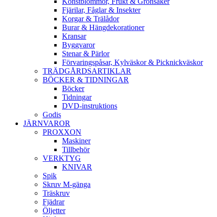
Konstblommor, Frukt & Grönsaker
Fjärilar, Fåglar & Insekter
Korgar & Trälådor
Burar & Hängdekorationer
Kransar
Byggvaror
Stenar & Pärlor
Förvaringspåsar, Kylväskor & Picknickväskor
TRÄDGÅRDSARTIKLAR
BÖCKER & TIDNINGAR
Böcker
Tidningar
DVD-instruktions
Godis
JÄRNVAROR
PROXXON
Maskiner
Tillbehör
VERKTYG
KNIVAR
Spik
Skruv M-gänga
Träskruv
Fjädrar
Öljetter