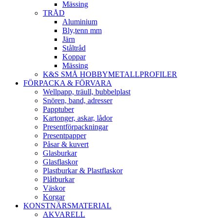
Mässing
TRÅD
Aluminium
Bly,tenn mm
Järn
Ståltråd
Koppar
Mässing
K&S SMÅ HOBBYMETALLPROFILER
FÖRPACKA & FÖRVARA
Wellpapp, träull, bubbelplast
Snören, band, adresser
Papptuber
Kartonger, askar, lådor
Presentförpackningar
Presentpapper
Påsar & kuvert
Glasburkar
Glasflaskor
Plastburkar & Plastflaskor
Plåtburkar
Väskor
Korgar
KONSTNÄRSMATERIAL
AKVARELL