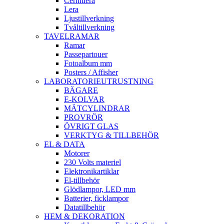
Cernitlera
Lera
Ljustillverkning
Tvåltillverkning
TAVELRAMAR
Ramar
Passepartouer
Fotoalbum mm
Posters / Affisher
LABORATORIEUTRUSTNING
BÄGARE
E-KOLVAR
MÄTCYLINDRAR
PROVRÖR
ÖVRIGT GLAS
VERKTYG & TILLBEHÖR
EL & DATA
Motorer
230 Volts materiel
Elektronikartiklar
El-tillbehör
Glödlampor, LED mm
Batterier, ficklampor
Datatillbehör
HEM & DEKORATION