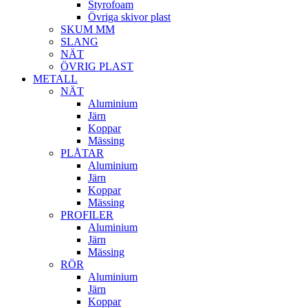
Styrofoam
Övriga skivor plast
SKUM MM
SLANG
NÄT
ÖVRIG PLAST
METALL
NÄT
Aluminium
Järn
Koppar
Mässing
PLÅTAR
Aluminium
Järn
Koppar
Mässing
PROFILER
Aluminium
Järn
Mässing
RÖR
Aluminium
Järn
Koppar