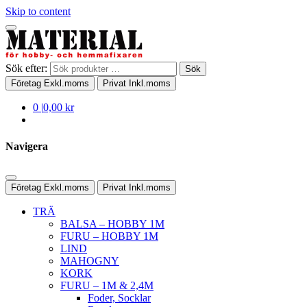
Skip to content
Sök efter:
Sök
Företag
Exkl.moms
Privat
Inkl.moms
0
|
0,00 kr
Navigera
Företag
Exkl.moms
Privat
Inkl.moms
TRÄ
BALSA – HOBBY 1M
FURU – HOBBY 1M
LIND
MAHOGNY
KORK
FURU – 1M & 2,4M
Foder, Socklar