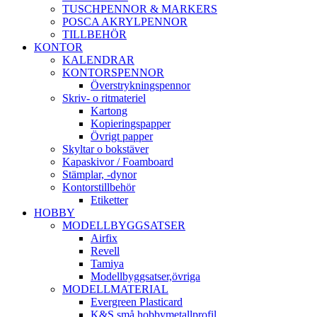
TUSCHPENNOR & MARKERS
POSCA AKRYLPENNOR
TILLBEHÖR
KONTOR
KALENDRAR
KONTORSPENNOR
Överstrykningspennor
Skriv- o ritmateriel
Kartong
Kopieringspapper
Övrigt papper
Skyltar o bokstäver
Kapaskivor / Foamboard
Stämplar, -dynor
Kontorstillbehör
Etiketter
HOBBY
MODELLBYGGSATSER
Airfix
Revell
Tamiya
Modellbyggsatser,övriga
MODELLMATERIAL
Evergreen Plasticard
K&S små hobbymetallprofil