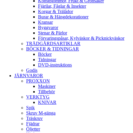
Konstblommor, Frukt & Grönsaker
Fjärilar, Fåglar & Insekter
Korgar & Trälådor
Burar & Hängdekorationer
Kransar
Byggvaror
Stenar & Pärlor
Förvaringspåsar, Kylväskor & Picknickväskor
TRÄDGÅRDSARTIKLAR
BÖCKER & TIDNINGAR
Böcker
Tidningar
DVD-instruktions
Godis
JÄRNVAROR
PROXXON
Maskiner
Tillbehör
VERKTYG
KNIVAR
Spik
Skruv M-gänga
Träskruv
Fjädrar
Öljetter