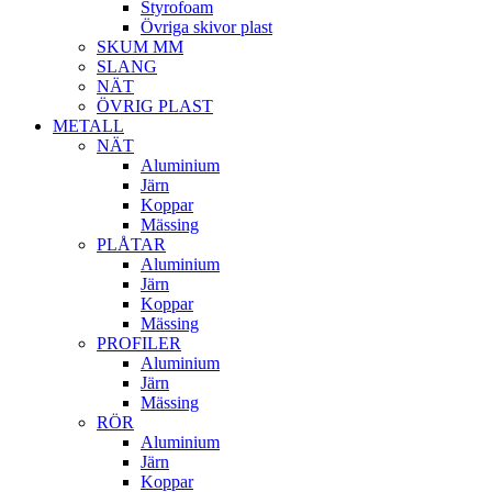
Styrofoam
Övriga skivor plast
SKUM MM
SLANG
NÄT
ÖVRIG PLAST
METALL
NÄT
Aluminium
Järn
Koppar
Mässing
PLÅTAR
Aluminium
Järn
Koppar
Mässing
PROFILER
Aluminium
Järn
Mässing
RÖR
Aluminium
Järn
Koppar