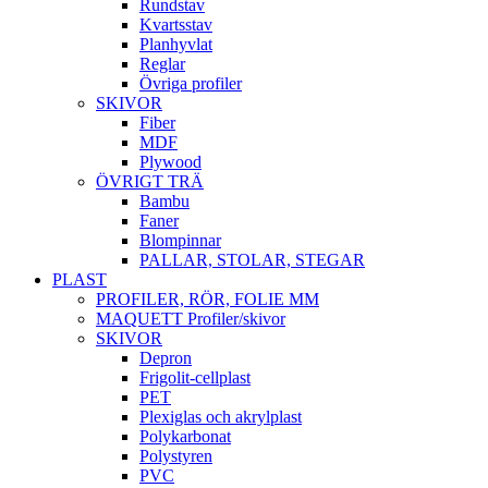
Rundstav
Kvartsstav
Planhyvlat
Reglar
Övriga profiler
SKIVOR
Fiber
MDF
Plywood
ÖVRIGT TRÄ
Bambu
Faner
Blompinnar
PALLAR, STOLAR, STEGAR
PLAST
PROFILER, RÖR, FOLIE MM
MAQUETT Profiler/skivor
SKIVOR
Depron
Frigolit-cellplast
PET
Plexiglas och akrylplast
Polykarbonat
Polystyren
PVC