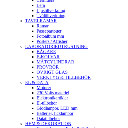
Cernitlera
Lera
Ljustillverkning
Tvåltillverkning
TAVELRAMAR
Ramar
Passepartouer
Fotoalbum mm
Posters / Affisher
LABORATORIEUTRUSTNING
BÄGARE
E-KOLVAR
MÄTCYLINDRAR
PROVRÖR
ÖVRIGT GLAS
VERKTYG & TILLBEHÖR
EL & DATA
Motorer
230 Volts materiel
Elektronikartiklar
El-tillbehör
Glödlampor, LED mm
Batterier, ficklampor
Datatillbehör
HEM & DEKORATION