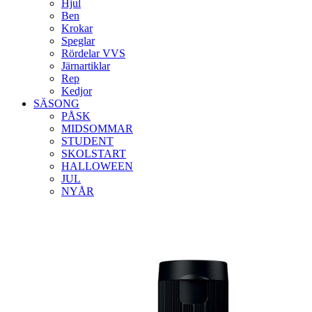
Hjul
Ben
Krokar
Speglar
Rördelar VVS
Järnartiklar
Rep
Kedjor
SÄSONG
PÅSK
MIDSOMMAR
STUDENT
SKOLSTART
HALLOWEEN
JUL
NYÅR