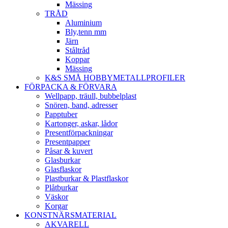
Mässing
TRÅD
Aluminium
Bly,tenn mm
Järn
Ståltråd
Koppar
Mässing
K&S SMÅ HOBBYMETALLPROFILER
FÖRPACKA & FÖRVARA
Wellpapp, träull, bubbelplast
Snören, band, adresser
Papptuber
Kartonger, askar, lådor
Presentförpackningar
Presentpapper
Påsar & kuvert
Glasburkar
Glasflaskor
Plastburkar & Plastflaskor
Plåtburkar
Väskor
Korgar
KONSTNÄRSMATERIAL
AKVARELL