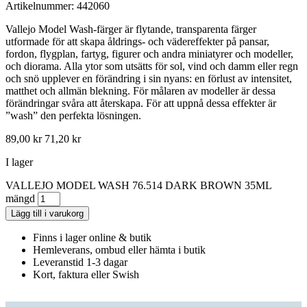
Artikelnummer: 442060
Vallejo Model Wash-färger är flytande, transparenta färger
utformade för att skapa åldrings- och vädereffekter på pansar,
fordon, flygplan, fartyg, figurer och andra miniatyrer och modeller,
och diorama. Alla ytor som utsätts för sol, vind och damm eller regn
och snö upplever en förändring i sin nyans: en förlust av intensitet,
matthet och allmän blekning. För målaren av modeller är dessa
förändringar svåra att återskapa. För att uppnå dessa effekter är
”wash” den perfekta lösningen.
89,00
kr
71,20
kr
I lager
VALLEJO MODEL WASH 76.514 DARK BROWN 35ML
mängd
Lägg till i varukorg
Finns i lager online & butik
Hemleverans, ombud eller hämta i butik
Leveranstid 1-3 dagar
Kort, faktura eller Swish