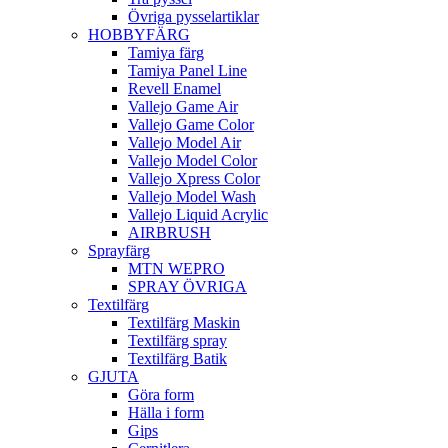
Övriga pysselartiklar
HOBBYFÄRG
Tamiya färg
Tamiya Panel Line
Revell Enamel
Vallejo Game Air
Vallejo Game Color
Vallejo Model Air
Vallejo Model Color
Vallejo Xpress Color
Vallejo Model Wash
Vallejo Liquid Acrylic
AIRBRUSH
Sprayfärg
MTN WEPRO
SPRAY ÖVRIGA
Textilfärg
Textilfärg Maskin
Textilfärg spray
Textilfärg Batik
GJUTA
Göra form
Hälla i form
Gips