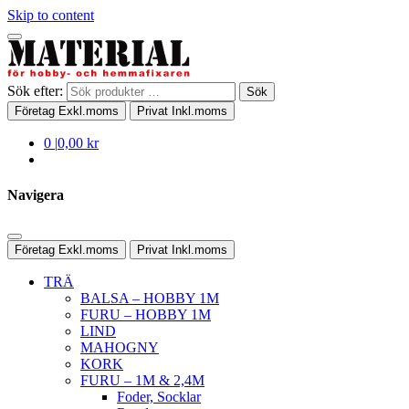
Skip to content
Sök efter:
Sök
Företag
Exkl.moms
Privat
Inkl.moms
0
|
0,00 kr
Navigera
Företag
Exkl.moms
Privat
Inkl.moms
TRÄ
BALSA – HOBBY 1M
FURU – HOBBY 1M
LIND
MAHOGNY
KORK
FURU – 1M & 2,4M
Foder, Socklar