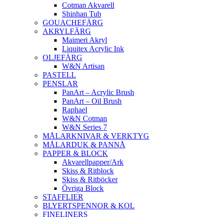
Cotman Akvarell
Shinhan Tub
GOUACHEFÄRG
AKRYLFÄRG
Maimeri Akryl
Liquitex Acrylic Ink
OLJEFÄRG
W&N Artisan
PASTELL
PENSLAR
PanArt – Acrylic Brush
PanArt – Oil Brush
Raphael
W&N Cotman
W&N Series 7
MÅLARKNIVAR & VERKTYG
MÅLARDUK & PANNÅ
PAPPER & BLOCK
Akvarellpapper/Ark
Skiss & Ritblock
Skiss & Ritböcker
Övriga Block
STAFFLIER
BLYERTSPENNOR & KOL
FINELINERS