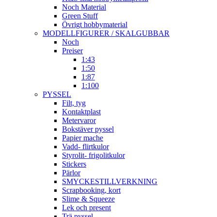
Noch Material
Green Stuff
Övrigt hobbymaterial
MODELLFIGURER / SKALGUBBAR
Noch
Preiser
1:43
1:50
1:87
1:100
PYSSEL
Filt, tyg
Kontaktplast
Metervaror
Bokstäver pyssel
Papier mache
Vadd- flirtkulor
Styrolit- frigolitkulor
Stickers
Pärlor
SMYCKESTILLVERKNING
Scrapbooking, kort
Slime & Squeeze
Lek och present
Trä pyssel