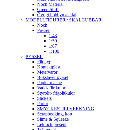
Noch Material
Green Stuff
Övrigt hobbymaterial
MODELLFIGURER / SKALGUBBAR
Noch
Preiser
1:43
1:50
1:87
1:100
PYSSEL
Filt, tyg
Kontaktplast
Metervaror
Bokstäver pyssel
Papier mache
Vadd- flirtkulor
Styrolit- frigolitkulor
Stickers
Pärlor
SMYCKESTILLVERKNING
Scrapbooking, kort
Slime & Squeeze
Lek och present
Trä pyssel