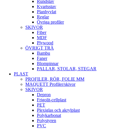
Rundstav
Kvartsstav
Planhyvlat
Reglar
Övriga profiler
SKIVOR
Fiber
MDF
Plywood
ÖVRIGT TRÄ
Bambu
Faner
Blompinnar
PALLAR, STOLAR, STEGAR
PLAST
PROFILER, RÖR, FOLIE MM
MAQUETT Profiler/skivor
SKIVOR
Depron
Frigolit-cellplast
PET
Plexiglas och akrylplast
Polykarbonat
Polystyren
PVC