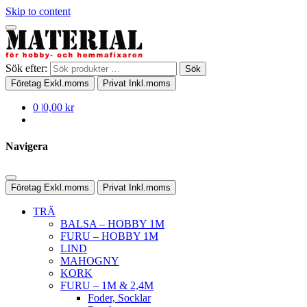
Skip to content
Sök efter:
Sök
Företag
Exkl.moms
Privat
Inkl.moms
0
|
0,00 kr
Navigera
Företag
Exkl.moms
Privat
Inkl.moms
TRÄ
BALSA – HOBBY 1M
FURU – HOBBY 1M
LIND
MAHOGNY
KORK
FURU – 1M & 2,4M
Foder, Socklar