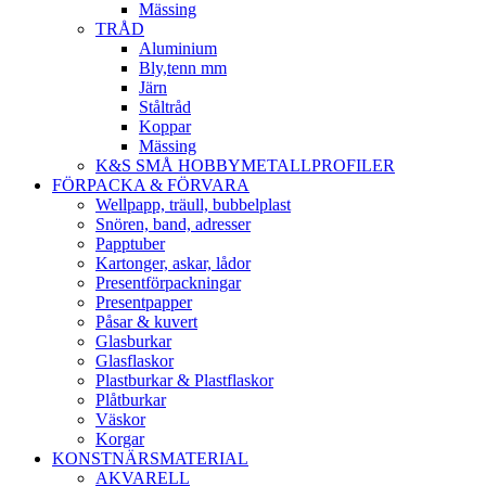
Mässing
TRÅD
Aluminium
Bly,tenn mm
Järn
Ståltråd
Koppar
Mässing
K&S SMÅ HOBBYMETALLPROFILER
FÖRPACKA & FÖRVARA
Wellpapp, träull, bubbelplast
Snören, band, adresser
Papptuber
Kartonger, askar, lådor
Presentförpackningar
Presentpapper
Påsar & kuvert
Glasburkar
Glasflaskor
Plastburkar & Plastflaskor
Plåtburkar
Väskor
Korgar
KONSTNÄRSMATERIAL
AKVARELL