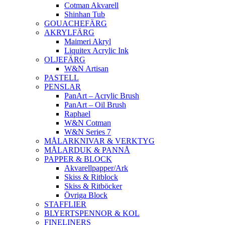
Cotman Akvarell
Shinhan Tub
GOUACHEFÄRG
AKRYLFÄRG
Maimeri Akryl
Liquitex Acrylic Ink
OLJEFÄRG
W&N Artisan
PASTELL
PENSLAR
PanArt – Acrylic Brush
PanArt – Oil Brush
Raphael
W&N Cotman
W&N Series 7
MÅLARKNIVAR & VERKTYG
MÅLARDUK & PANNÅ
PAPPER & BLOCK
Akvarellpapper/Ark
Skiss & Ritblock
Skiss & Ritböcker
Övriga Block
STAFFLIER
BLYERTSPENNOR & KOL
FINELINERS