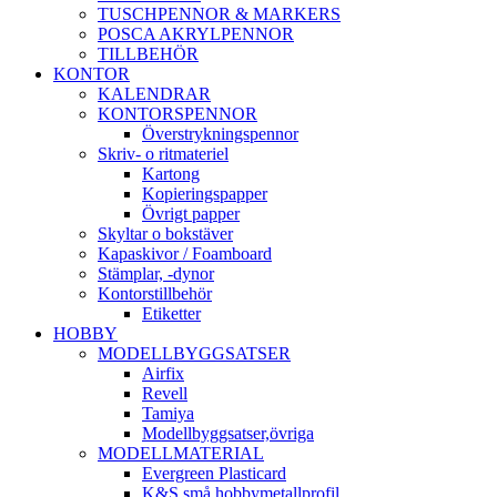
TUSCHPENNOR & MARKERS
POSCA AKRYLPENNOR
TILLBEHÖR
KONTOR
KALENDRAR
KONTORSPENNOR
Överstrykningspennor
Skriv- o ritmateriel
Kartong
Kopieringspapper
Övrigt papper
Skyltar o bokstäver
Kapaskivor / Foamboard
Stämplar, -dynor
Kontorstillbehör
Etiketter
HOBBY
MODELLBYGGSATSER
Airfix
Revell
Tamiya
Modellbyggsatser,övriga
MODELLMATERIAL
Evergreen Plasticard
K&S små hobbymetallprofil