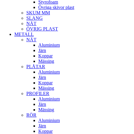
Styrofoam
Övriga skivor plast
SKUM MM
SLANG
NÄT
ÖVRIG PLAST
METALL
NÄT
Aluminium
Järn
Koppar
Mässing
PLÅTAR
Aluminium
Järn
Koppar
Mässing
PROFILER
Aluminium
Järn
Mässing
RÖR
Aluminium
Järn
Koppar