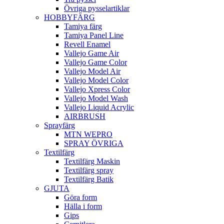
Övriga pysselartiklar
HOBBYFÄRG
Tamiya färg
Tamiya Panel Line
Revell Enamel
Vallejo Game Air
Vallejo Game Color
Vallejo Model Air
Vallejo Model Color
Vallejo Xpress Color
Vallejo Model Wash
Vallejo Liquid Acrylic
AIRBRUSH
Sprayfärg
MTN WEPRO
SPRAY ÖVRIGA
Textilfärg
Textilfärg Maskin
Textilfärg spray
Textilfärg Batik
GJUTA
Göra form
Hälla i form
Gips