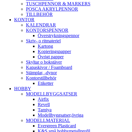
TUSCHPENNOR & MARKERS
POSCA AKRYLPENNOR
TILLBEHÖR
KONTOR
KALENDRAR
KONTORSPENNOR
Överstrykningspennor
Skriv- o ritmateriel
Kartong
Kopieringspapper
Övrigt papper
Skyltar o bokstäver
Kapaskivor / Foamboard
Stämplar, -dynor
Kontorstillbehör
Etiketter
HOBBY
MODELLBYGGSATSER
Airfix
Revell
Tamiya
Modellbyggsatser,övriga
MODELLMATERIAL
Evergreen Plasticard
K&S små hobbymetallprofil