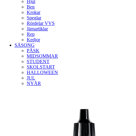
Hjul
Ben
Krokar
Speglar
Rördelar VVS
Järnartiklar
Rep
Kedjor
SÄSONG
PÅSK
MIDSOMMAR
STUDENT
SKOLSTART
HALLOWEEN
JUL
NYÅR