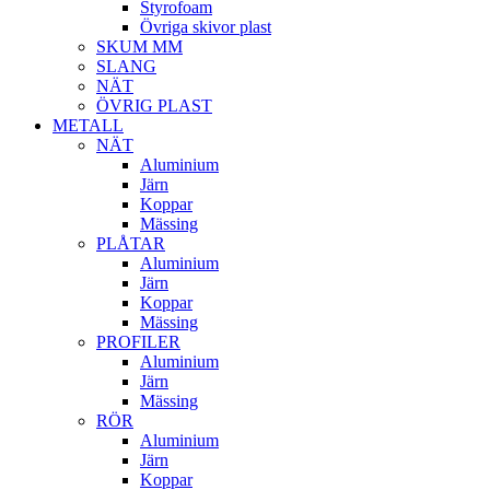
Styrofoam
Övriga skivor plast
SKUM MM
SLANG
NÄT
ÖVRIG PLAST
METALL
NÄT
Aluminium
Järn
Koppar
Mässing
PLÅTAR
Aluminium
Järn
Koppar
Mässing
PROFILER
Aluminium
Järn
Mässing
RÖR
Aluminium
Järn
Koppar