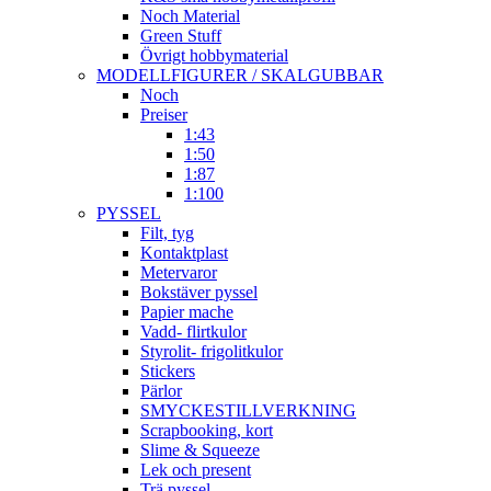
Noch Material
Green Stuff
Övrigt hobbymaterial
MODELLFIGURER / SKALGUBBAR
Noch
Preiser
1:43
1:50
1:87
1:100
PYSSEL
Filt, tyg
Kontaktplast
Metervaror
Bokstäver pyssel
Papier mache
Vadd- flirtkulor
Styrolit- frigolitkulor
Stickers
Pärlor
SMYCKESTILLVERKNING
Scrapbooking, kort
Slime & Squeeze
Lek och present
Trä pyssel