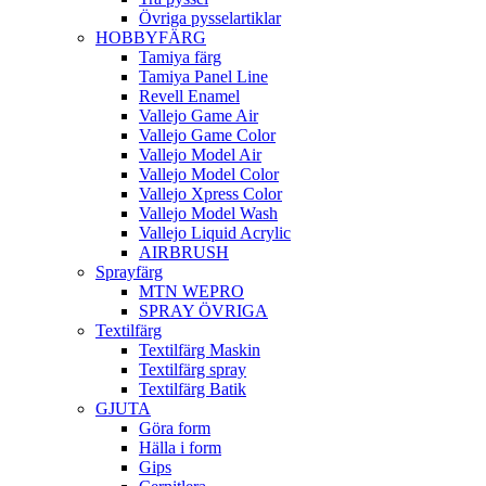
Övriga pysselartiklar
HOBBYFÄRG
Tamiya färg
Tamiya Panel Line
Revell Enamel
Vallejo Game Air
Vallejo Game Color
Vallejo Model Air
Vallejo Model Color
Vallejo Xpress Color
Vallejo Model Wash
Vallejo Liquid Acrylic
AIRBRUSH
Sprayfärg
MTN WEPRO
SPRAY ÖVRIGA
Textilfärg
Textilfärg Maskin
Textilfärg spray
Textilfärg Batik
GJUTA
Göra form
Hälla i form
Gips