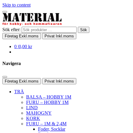
Skip to content
Sök efter:
Sök
Företag
Exkl.moms
Privat
Inkl.moms
0
|
0,00 kr
Navigera
Företag
Exkl.moms
Privat
Inkl.moms
TRÄ
BALSA – HOBBY 1M
FURU – HOBBY 1M
LIND
MAHOGNY
KORK
FURU – 1M & 2,4M
Foder, Socklar