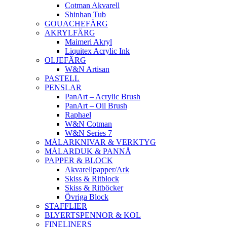
Cotman Akvarell
Shinhan Tub
GOUACHEFÄRG
AKRYLFÄRG
Maimeri Akryl
Liquitex Acrylic Ink
OLJEFÄRG
W&N Artisan
PASTELL
PENSLAR
PanArt – Acrylic Brush
PanArt – Oil Brush
Raphael
W&N Cotman
W&N Series 7
MÅLARKNIVAR & VERKTYG
MÅLARDUK & PANNÅ
PAPPER & BLOCK
Akvarellpapper/Ark
Skiss & Ritblock
Skiss & Ritböcker
Övriga Block
STAFFLIER
BLYERTSPENNOR & KOL
FINELINERS