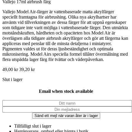
Vallejo 17ml airbrush färg
Vallejo Model Air-färger är vattenbaserade matta akrylfärger
speciellt framtagna för airbrushing. Olika nya akrylhartser har
använts vid tillverkningen av dessa färger för att uppnå egenskaper
som tidigare inte varit möjliga i vattenbaserade färger. Den utmärkta
motståndskraften, hårdheten och opaciteten hos Model Air är
överlägsen alla tidigare airbrush akrylfärger och gör att färgerna kan
appliceras med penslar till de minsta detaljerna i miniatyrer.
Pigmenten valdes ut för deras ljusbeständighet och optimala
mikronisering. Model Airs speciella formel tillåter övermålning med
flera utspädda lager färg för tvättar och väderpåverkan.
49,00
kr
39,20
kr
Slut i lager
Email when stock available
Sänd ett mejl när varan åter är i lager
Tillfälligt slut i lager
Hemleverans, ombud eller hämta i butik