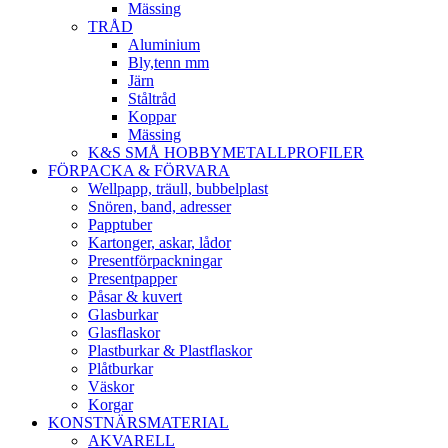
Mässing
TRÅD
Aluminium
Bly,tenn mm
Järn
Ståltråd
Koppar
Mässing
K&S SMÅ HOBBYMETALLPROFILER
FÖRPACKA & FÖRVARA
Wellpapp, träull, bubbelplast
Snören, band, adresser
Papptuber
Kartonger, askar, lådor
Presentförpackningar
Presentpapper
Påsar & kuvert
Glasburkar
Glasflaskor
Plastburkar & Plastflaskor
Plåtburkar
Väskor
Korgar
KONSTNÄRSMATERIAL
AKVARELL