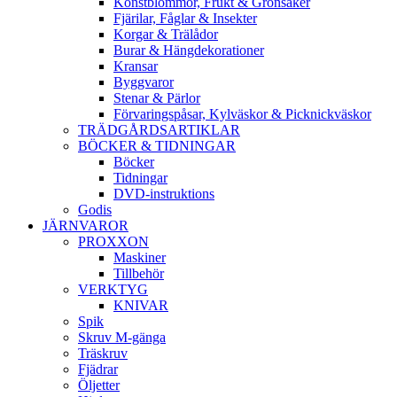
Konstblommor, Frukt & Grönsaker
Fjärilar, Fåglar & Insekter
Korgar & Trälådor
Burar & Hängdekorationer
Kransar
Byggvaror
Stenar & Pärlor
Förvaringspåsar, Kylväskor & Picknickväskor
TRÄDGÅRDSARTIKLAR
BÖCKER & TIDNINGAR
Böcker
Tidningar
DVD-instruktions
Godis
JÄRNVAROR
PROXXON
Maskiner
Tillbehör
VERKTYG
KNIVAR
Spik
Skruv M-gänga
Träskruv
Fjädrar
Öljetter