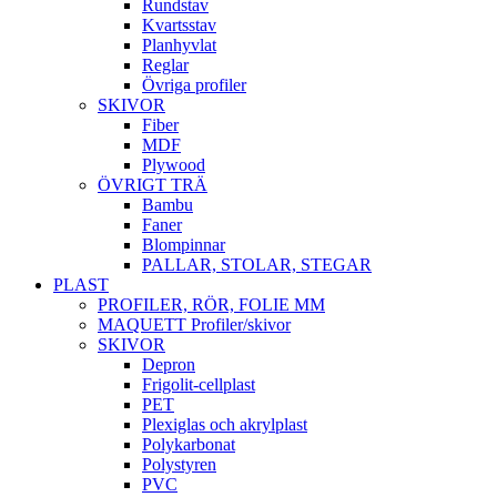
Rundstav
Kvartsstav
Planhyvlat
Reglar
Övriga profiler
SKIVOR
Fiber
MDF
Plywood
ÖVRIGT TRÄ
Bambu
Faner
Blompinnar
PALLAR, STOLAR, STEGAR
PLAST
PROFILER, RÖR, FOLIE MM
MAQUETT Profiler/skivor
SKIVOR
Depron
Frigolit-cellplast
PET
Plexiglas och akrylplast
Polykarbonat
Polystyren
PVC