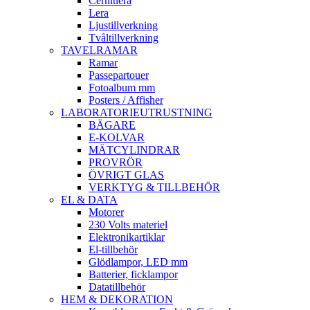
Cernitlera
Lera
Ljustillverkning
Tvåltillverkning
TAVELRAMAR
Ramar
Passepartouer
Fotoalbum mm
Posters / Affisher
LABORATORIEUTRUSTNING
BÄGARE
E-KOLVAR
MÄTCYLINDRAR
PROVRÖR
ÖVRIGT GLAS
VERKTYG & TILLBEHÖR
EL & DATA
Motorer
230 Volts materiel
Elektronikartiklar
El-tillbehör
Glödlampor, LED mm
Batterier, ficklampor
Datatillbehör
HEM & DEKORATION