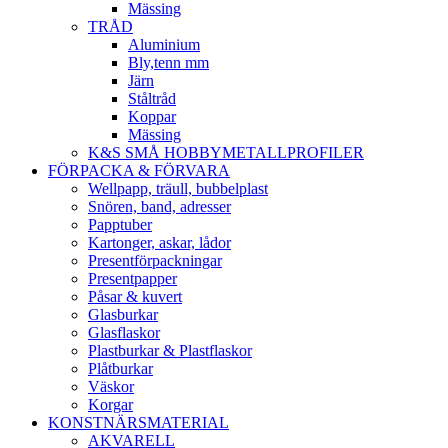
Mässing
TRÅD
Aluminium
Bly,tenn mm
Järn
Ståltråd
Koppar
Mässing
K&S SMÅ HOBBYMETALLPROFILER
FÖRPACKA & FÖRVARA
Wellpapp, träull, bubbelplast
Snören, band, adresser
Papptuber
Kartonger, askar, lådor
Presentförpackningar
Presentpapper
Påsar & kuvert
Glasburkar
Glasflaskor
Plastburkar & Plastflaskor
Plåtburkar
Väskor
Korgar
KONSTNÄRSMATERIAL
AKVARELL