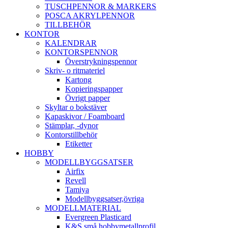
TUSCHPENNOR & MARKERS
POSCA AKRYLPENNOR
TILLBEHÖR
KONTOR
KALENDRAR
KONTORSPENNOR
Överstrykningspennor
Skriv- o ritmateriel
Kartong
Kopieringspapper
Övrigt papper
Skyltar o bokstäver
Kapaskivor / Foamboard
Stämplar, -dynor
Kontorstillbehör
Etiketter
HOBBY
MODELLBYGGSATSER
Airfix
Revell
Tamiya
Modellbyggsatser,övriga
MODELLMATERIAL
Evergreen Plasticard
K&S små hobbymetallprofil