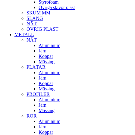
Styrofoam
Övriga skivor plast
SKUM MM
SLANG
NÄT
ÖVRIG PLAST
METALL
NÄT
Aluminium
Järn
Koppar
Mässing
PLÅTAR
Aluminium
Järn
Koppar
Mässing
PROFILER
Aluminium
Järn
Mässing
RÖR
Aluminium
Järn
Koppar