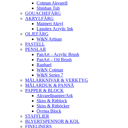
Cotman Akvarell
Shinhan Tub
GOUACHEFÄRG
AKRYLFÄRG
Maimeri Akryl
Liquitex Acrylic Ink
OLJEFÄRG
W&N Artisan
PASTELL
PENSLAR
PanArt – Acrylic Brush
PanArt – Oil Brush
Raphael
W&N Cotman
W&N Series 7
MÅLARKNIVAR & VERKTYG
MÅLARDUK & PANNÅ
PAPPER & BLOCK
Akvarellpapper/Ark
Skiss & Ritblock
Skiss & Ritböcker
Övriga Block
STAFFLIER
BLYERTSPENNOR & KOL
FINELINERS