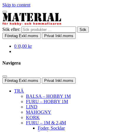
Skip to content
Sök efter:
Sök
Företag
Exkl.moms
Privat
Inkl.moms
0
|
0,00 kr
Navigera
Företag
Exkl.moms
Privat
Inkl.moms
TRÄ
BALSA – HOBBY 1M
FURU – HOBBY 1M
LIND
MAHOGNY
KORK
FURU – 1M & 2,4M
Foder, Socklar