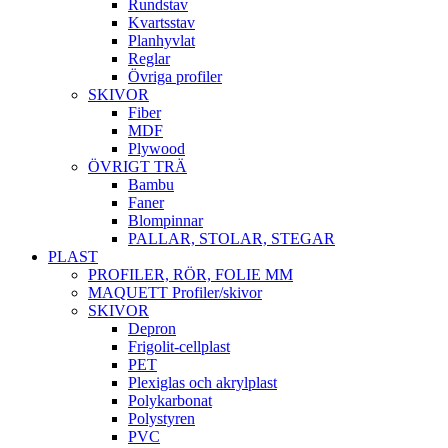
Rundstav
Kvartsstav
Planhyvlat
Reglar
Övriga profiler
SKIVOR
Fiber
MDF
Plywood
ÖVRIGT TRÄ
Bambu
Faner
Blompinnar
PALLAR, STOLAR, STEGAR
PLAST
PROFILER, RÖR, FOLIE MM
MAQUETT Profiler/skivor
SKIVOR
Depron
Frigolit-cellplast
PET
Plexiglas och akrylplast
Polykarbonat
Polystyren
PVC