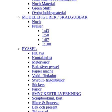
Noch Material
Green Stuff
Övrigt hobbymaterial
MODELLFIGURER / SKALGUBBAR
Noch
Preiser
1:43
1:50
1:87
1:100
PYSSEL
Filt, tyg
Kontaktplast
Metervaror
Bokstäver pyssel
Papier mache
Vadd- flirtkulor
Styrolit- frigolitkulor
Stickers
Pärlor
SMYCKESTILLVERKNING
Scrapbooking, kort
Slime & Squeeze
Lek och present
Trä pyssel