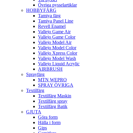
Övriga pysselartiklar
HOBBYFÄRG
Tamiya färg
Tamiya Panel Line
Revell Enamel
Vallejo Game Air
Vallejo Game Color
Vallejo Model Air
Vallejo Model Color
Vallejo Xpress Color
Vallejo Model Wash
Vallejo Liquid Acrylic
AIRBRUSH
Sprayfärg
MTN WEPRO
SPRAY ÖVRIGA
Textilfärg
Textilfärg Maskin
Textilfärg spray
Textilfärg Batik
GJUTA
Göra form
Hälla i form
Gips