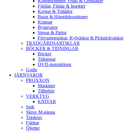
Konstblommor, Frukt & Grönsaker
Fjärilar, Fåglar & Insekter
Korgar & Trälådor
Burar & Hängdekorationer
Kransar
Byggvaror
Stenar & Pärlor
Förvaringspåsar, Kylväskor & Picknickväskor
TRÄDGÅRDSARTIKLAR
BÖCKER & TIDNINGAR
Böcker
Tidningar
DVD-instruktions
Godis
JÄRNVAROR
PROXXON
Maskiner
Tillbehör
VERKTYG
KNIVAR
Spik
Skruv M-gänga
Träskruv
Fjädrar
Öljetter