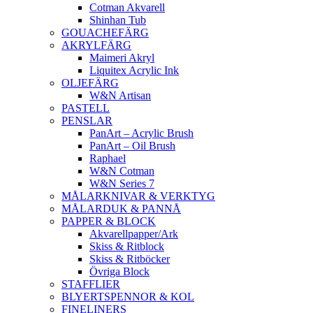
Cotman Akvarell
Shinhan Tub
GOUACHEFÄRG
AKRYLFÄRG
Maimeri Akryl
Liquitex Acrylic Ink
OLJEFÄRG
W&N Artisan
PASTELL
PENSLAR
PanArt – Acrylic Brush
PanArt – Oil Brush
Raphael
W&N Cotman
W&N Series 7
MÅLARKNIVAR & VERKTYG
MÅLARDUK & PANNÅ
PAPPER & BLOCK
Akvarellpapper/Ark
Skiss & Ritblock
Skiss & Ritböcker
Övriga Block
STAFFLIER
BLYERTSPENNOR & KOL
FINELINERS