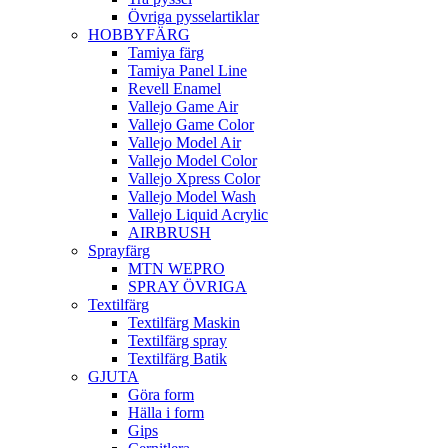
Övriga pysselartiklar
HOBBYFÄRG
Tamiya färg
Tamiya Panel Line
Revell Enamel
Vallejo Game Air
Vallejo Game Color
Vallejo Model Air
Vallejo Model Color
Vallejo Xpress Color
Vallejo Model Wash
Vallejo Liquid Acrylic
AIRBRUSH
Sprayfärg
MTN WEPRO
SPRAY ÖVRIGA
Textilfärg
Textilfärg Maskin
Textilfärg spray
Textilfärg Batik
GJUTA
Göra form
Hälla i form
Gips