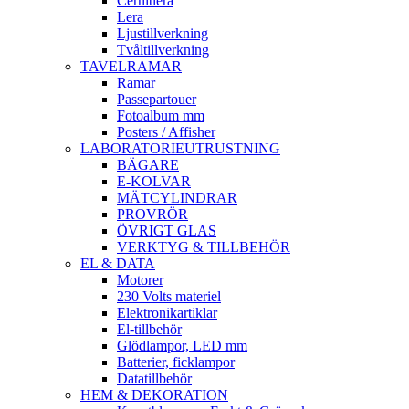
Cernitlera
Lera
Ljustillverkning
Tvåltillverkning
TAVELRAMAR
Ramar
Passepartouer
Fotoalbum mm
Posters / Affisher
LABORATORIEUTRUSTNING
BÄGARE
E-KOLVAR
MÄTCYLINDRAR
PROVRÖR
ÖVRIGT GLAS
VERKTYG & TILLBEHÖR
EL & DATA
Motorer
230 Volts materiel
Elektronikartiklar
El-tillbehör
Glödlampor, LED mm
Batterier, ficklampor
Datatillbehör
HEM & DEKORATION