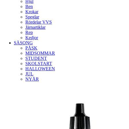
Hjul
Ben
Krokar
Speglar
Rördelar VVS
Järnartiklar
Rep
Kedjor
SÄSONG
PÅSK
MIDSOMMAR
STUDENT
SKOLSTART
HALLOWEEN
JUL
NYÅR