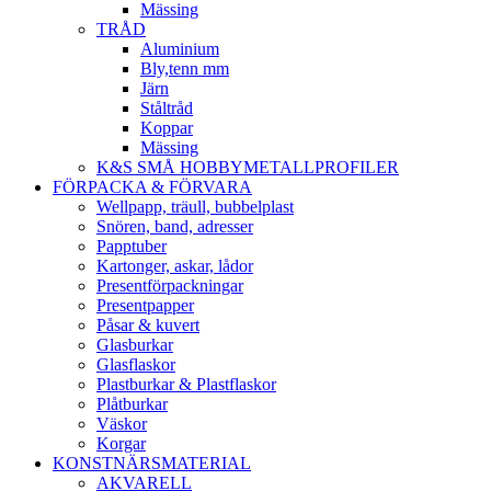
Mässing
TRÅD
Aluminium
Bly,tenn mm
Järn
Ståltråd
Koppar
Mässing
K&S SMÅ HOBBYMETALLPROFILER
FÖRPACKA & FÖRVARA
Wellpapp, träull, bubbelplast
Snören, band, adresser
Papptuber
Kartonger, askar, lådor
Presentförpackningar
Presentpapper
Påsar & kuvert
Glasburkar
Glasflaskor
Plastburkar & Plastflaskor
Plåtburkar
Väskor
Korgar
KONSTNÄRSMATERIAL
AKVARELL