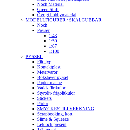
Noch Material
Green Stuff
Övrigt hobbymaterial
MODELLFIGURER / SKALGUBBAR
Noch
Preiser
1:43
1:50
1:87
1:100
PYSSEL
Filt, tyg
Kontaktplast
Metervaror
Bokstäver pyssel
Papier mache
Vadd- flirtkulor
Styrolit- frigolitkulor
Stickers
Pärlor
SMYCKESTILLVERKNING
Scrapbooking, kort
Slime & Squeeze
Lek och present
Trä pyssel