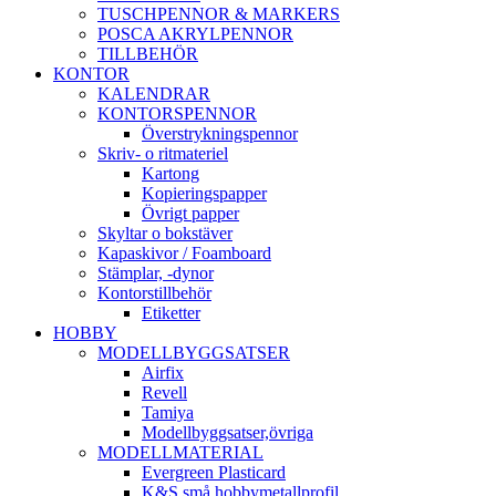
TUSCHPENNOR & MARKERS
POSCA AKRYLPENNOR
TILLBEHÖR
KONTOR
KALENDRAR
KONTORSPENNOR
Överstrykningspennor
Skriv- o ritmateriel
Kartong
Kopieringspapper
Övrigt papper
Skyltar o bokstäver
Kapaskivor / Foamboard
Stämplar, -dynor
Kontorstillbehör
Etiketter
HOBBY
MODELLBYGGSATSER
Airfix
Revell
Tamiya
Modellbyggsatser,övriga
MODELLMATERIAL
Evergreen Plasticard
K&S små hobbymetallprofil