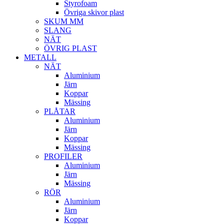
Styrofoam
Övriga skivor plast
SKUM MM
SLANG
NÄT
ÖVRIG PLAST
METALL
NÄT
Aluminium
Järn
Koppar
Mässing
PLÅTAR
Aluminium
Järn
Koppar
Mässing
PROFILER
Aluminium
Järn
Mässing
RÖR
Aluminium
Järn
Koppar