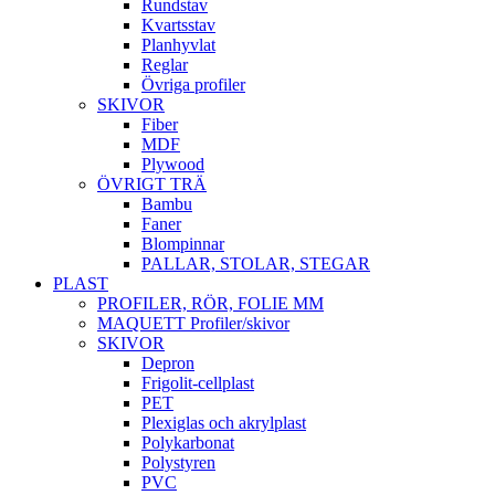
Rundstav
Kvartsstav
Planhyvlat
Reglar
Övriga profiler
SKIVOR
Fiber
MDF
Plywood
ÖVRIGT TRÄ
Bambu
Faner
Blompinnar
PALLAR, STOLAR, STEGAR
PLAST
PROFILER, RÖR, FOLIE MM
MAQUETT Profiler/skivor
SKIVOR
Depron
Frigolit-cellplast
PET
Plexiglas och akrylplast
Polykarbonat
Polystyren
PVC