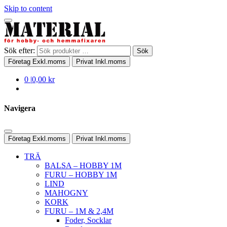
Skip to content
Sök efter:
Sök
Företag
Exkl.moms
Privat
Inkl.moms
0
|
0,00 kr
Navigera
Företag
Exkl.moms
Privat
Inkl.moms
TRÄ
BALSA – HOBBY 1M
FURU – HOBBY 1M
LIND
MAHOGNY
KORK
FURU – 1M & 2,4M
Foder, Socklar