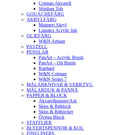
Cotman Akvarell
Shinhan Tub
GOUACHEFÄRG
AKRYLFÄRG
Maimeri Akryl
Liquitex Acrylic Ink
OLJEFÄRG
W&N Artisan
PASTELL
PENSLAR
PanArt – Acrylic Brush
PanArt – Oil Brush
Raphael
W&N Cotman
W&N Series 7
MÅLARKNIVAR & VERKTYG
MÅLARDUK & PANNÅ
PAPPER & BLOCK
Akvarellpapper/Ark
Skiss & Ritblock
Skiss & Ritböcker
Övriga Block
STAFFLIER
BLYERTSPENNOR & KOL
FINELINERS