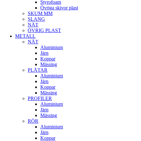
Styrofoam
Övriga skivor plast
SKUM MM
SLANG
NÄT
ÖVRIG PLAST
METALL
NÄT
Aluminium
Järn
Koppar
Mässing
PLÅTAR
Aluminium
Järn
Koppar
Mässing
PROFILER
Aluminium
Järn
Mässing
RÖR
Aluminium
Järn
Koppar