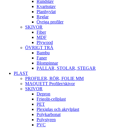
Rundstav
Kvartsstav
Planhyvlat
Reglar
Övriga profiler
SKIVOR
Fiber
MDF
Plywood
ÖVRIGT TRÄ
Bambu
Faner
Blompinnar
PALLAR, STOLAR, STEGAR
PLAST
PROFILER, RÖR, FOLIE MM
MAQUETT Profiler/skivor
SKIVOR
Depron
Frigolit-cellplast
PET
Plexiglas och akrylplast
Polykarbonat
Polystyren
PVC