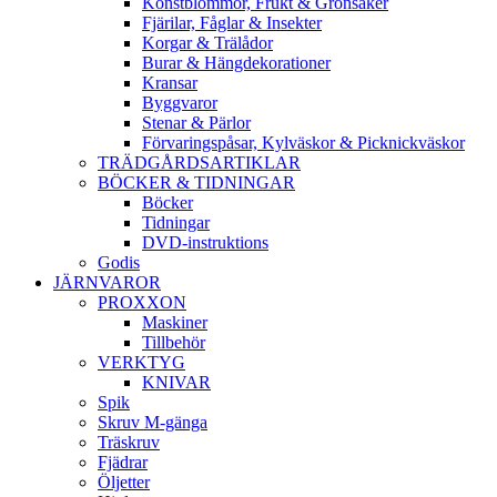
Konstblommor, Frukt & Grönsaker
Fjärilar, Fåglar & Insekter
Korgar & Trälådor
Burar & Hängdekorationer
Kransar
Byggvaror
Stenar & Pärlor
Förvaringspåsar, Kylväskor & Picknickväskor
TRÄDGÅRDSARTIKLAR
BÖCKER & TIDNINGAR
Böcker
Tidningar
DVD-instruktions
Godis
JÄRNVAROR
PROXXON
Maskiner
Tillbehör
VERKTYG
KNIVAR
Spik
Skruv M-gänga
Träskruv
Fjädrar
Öljetter