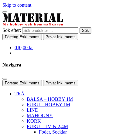
Skip to content
Sök efter:
Sök
Företag
Exkl.moms
Privat
Inkl.moms
0
|
0,00 kr
Navigera
Företag
Exkl.moms
Privat
Inkl.moms
TRÄ
BALSA – HOBBY 1M
FURU – HOBBY 1M
LIND
MAHOGNY
KORK
FURU – 1M & 2,4M
Foder, Socklar