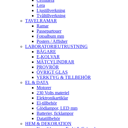
Cernitlera
Lera
Ljustillverkning
Tvåltillverkning
TAVELRAMAR
Ramar
Passepartouer
Fotoalbum mm
Posters / Affisher
LABORATORIEUTRUSTNING
BÄGARE
E-KOLVAR
MÄTCYLINDRAR
PROVRÖR
ÖVRIGT GLAS
VERKTYG & TILLBEHÖR
EL & DATA
Motorer
230 Volts materiel
Elektronikartiklar
El-tillbehör
Glödlampor, LED mm
Batterier, ficklampor
Datatillbehör
HEM & DEKORATION