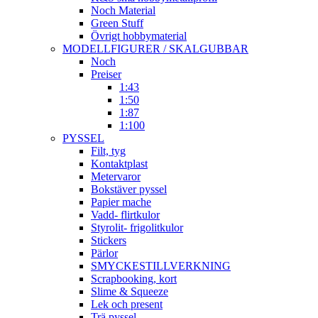
Noch Material
Green Stuff
Övrigt hobbymaterial
MODELLFIGURER / SKALGUBBAR
Noch
Preiser
1:43
1:50
1:87
1:100
PYSSEL
Filt, tyg
Kontaktplast
Metervaror
Bokstäver pyssel
Papier mache
Vadd- flirtkulor
Styrolit- frigolitkulor
Stickers
Pärlor
SMYCKESTILLVERKNING
Scrapbooking, kort
Slime & Squeeze
Lek och present
Trä pyssel