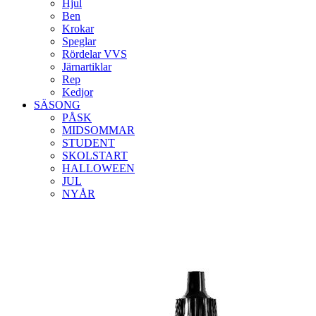
Hjul
Ben
Krokar
Speglar
Rördelar VVS
Järnartiklar
Rep
Kedjor
SÄSONG
PÅSK
MIDSOMMAR
STUDENT
SKOLSTART
HALLOWEEN
JUL
NYÅR