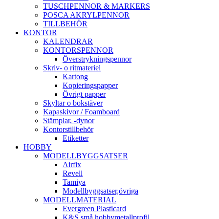
TUSCHPENNOR & MARKERS
POSCA AKRYLPENNOR
TILLBEHÖR
KONTOR
KALENDRAR
KONTORSPENNOR
Överstrykningspennor
Skriv- o ritmateriel
Kartong
Kopieringspapper
Övrigt papper
Skyltar o bokstäver
Kapaskivor / Foamboard
Stämplar, -dynor
Kontorstillbehör
Etiketter
HOBBY
MODELLBYGGSATSER
Airfix
Revell
Tamiya
Modellbyggsatser,övriga
MODELLMATERIAL
Evergreen Plasticard
K&S små hobbymetallprofil