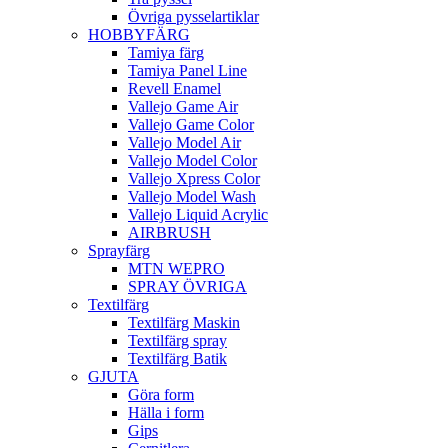
Övriga pysselartiklar
HOBBYFÄRG
Tamiya färg
Tamiya Panel Line
Revell Enamel
Vallejo Game Air
Vallejo Game Color
Vallejo Model Air
Vallejo Model Color
Vallejo Xpress Color
Vallejo Model Wash
Vallejo Liquid Acrylic
AIRBRUSH
Sprayfärg
MTN WEPRO
SPRAY ÖVRIGA
Textilfärg
Textilfärg Maskin
Textilfärg spray
Textilfärg Batik
GJUTA
Göra form
Hälla i form
Gips