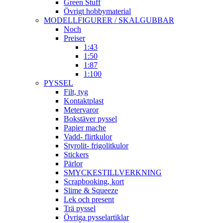
Green Stuff
Övrigt hobbymaterial
MODELLFIGURER / SKALGUBBAR
Noch
Preiser
1:43
1:50
1:87
1:100
PYSSEL
Filt, tyg
Kontaktplast
Metervaror
Bokstäver pyssel
Papier mache
Vadd- flirtkulor
Styrolit- frigolitkulor
Stickers
Pärlor
SMYCKESTILLVERKNING
Scrapbooking, kort
Slime & Squeeze
Lek och present
Trä pyssel
Övriga pysselartiklar