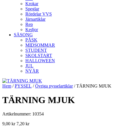
Krokar
Speglar
Rördelar VVS
Järnartiklar
Rep
Kedjor
SÄSONG
PÅSK
MIDSOMMAR
STUDENT
SKOLSTART
HALLOWEEN
JUL
NYÅR
Hem
/
PYSSEL
/
Övriga pysselartiklar
/ TÄRNING MJUK
TÄRNING MJUK
Artikelnummer: 10354
9,00
kr
7,20
kr