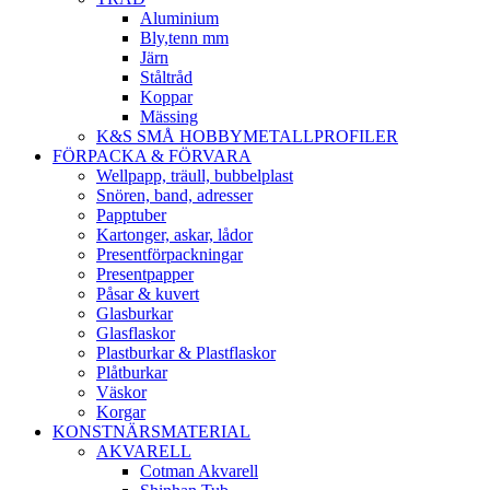
Aluminium
Bly,tenn mm
Järn
Ståltråd
Koppar
Mässing
K&S SMÅ HOBBYMETALLPROFILER
FÖRPACKA & FÖRVARA
Wellpapp, träull, bubbelplast
Snören, band, adresser
Papptuber
Kartonger, askar, lådor
Presentförpackningar
Presentpapper
Påsar & kuvert
Glasburkar
Glasflaskor
Plastburkar & Plastflaskor
Plåtburkar
Väskor
Korgar
KONSTNÄRSMATERIAL
AKVARELL
Cotman Akvarell