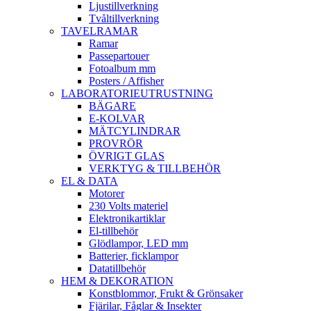
Ljustillverkning
Tvåltillverkning
TAVELRAMAR
Ramar
Passepartouer
Fotoalbum mm
Posters / Affisher
LABORATORIEUTRUSTNING
BÄGARE
E-KOLVAR
MÄTCYLINDRAR
PROVRÖR
ÖVRIGT GLAS
VERKTYG & TILLBEHÖR
EL & DATA
Motorer
230 Volts materiel
Elektronikartiklar
El-tillbehör
Glödlampor, LED mm
Batterier, ficklampor
Datatillbehör
HEM & DEKORATION
Konstblommor, Frukt & Grönsaker
Fjärilar, Fåglar & Insekter