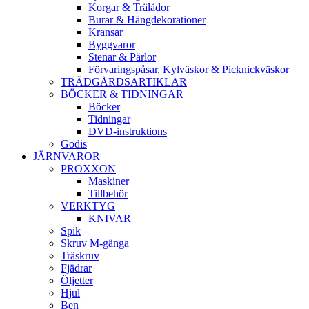
Korgar & Trälådor
Burar & Hängdekorationer
Kransar
Byggvaror
Stenar & Pärlor
Förvaringspåsar, Kylväskor & Picknickväskor
TRÄDGÅRDSARTIKLAR
BÖCKER & TIDNINGAR
Böcker
Tidningar
DVD-instruktions
Godis
JÄRNVAROR
PROXXON
Maskiner
Tillbehör
VERKTYG
KNIVAR
Spik
Skruv M-gänga
Träskruv
Fjädrar
Öljetter
Hjul
Ben