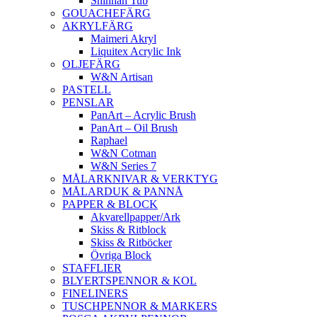
Shinhan Tub
GOUACHEFÄRG
AKRYLFÄRG
Maimeri Akryl
Liquitex Acrylic Ink
OLJEFÄRG
W&N Artisan
PASTELL
PENSLAR
PanArt – Acrylic Brush
PanArt – Oil Brush
Raphael
W&N Cotman
W&N Series 7
MÅLARKNIVAR & VERKTYG
MÅLARDUK & PANNÅ
PAPPER & BLOCK
Akvarellpapper/Ark
Skiss & Ritblock
Skiss & Ritböcker
Övriga Block
STAFFLIER
BLYERTSPENNOR & KOL
FINELINERS
TUSCHPENNOR & MARKERS