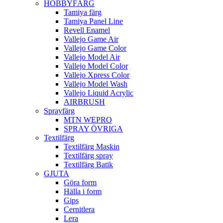
HOBBYFÄRG
Tamiya färg
Tamiya Panel Line
Revell Enamel
Vallejo Game Air
Vallejo Game Color
Vallejo Model Air
Vallejo Model Color
Vallejo Xpress Color
Vallejo Model Wash
Vallejo Liquid Acrylic
AIRBRUSH
Sprayfärg
MTN WEPRO
SPRAY ÖVRIGA
Textilfärg
Textilfärg Maskin
Textilfärg spray
Textilfärg Batik
GJUTA
Göra form
Hälla i form
Gips
Cernitlera
Lera