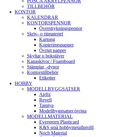
POSCA AKRYLPENNOR
TILLBEHÖR
KONTOR
KALENDRAR
KONTORSPENNOR
Överstrykningspennor
Skriv- o ritmateriel
Kartong
Kopieringspapper
Övrigt papper
Skyltar o bokstäver
Kapaskivor / Foamboard
Stämplar, -dynor
Kontorstillbehör
Etiketter
HOBBY
MODELLBYGGSATSER
Airfix
Revell
Tamiya
Modellbyggsatser,övriga
MODELLMATERIAL
Evergreen Plasticard
K&S små hobbymetallprofil
Noch Material