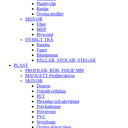
Planhyvlat
Reglar
Övriga profiler
SKIVOR
Fiber
MDF
Plywood
ÖVRIGT TRÄ
Bambu
Faner
Blompinnar
PALLAR, STOLAR, STEGAR
PLAST
PROFILER, RÖR, FOLIE MM
MAQUETT Profiler/skivor
SKIVOR
Depron
Frigolit-cellplast
PET
Plexiglas och akrylplast
Polykarbonat
Polystyren
PVC
Styrofoam
Övriga skivor plast