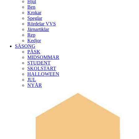
Hjul
Ben
Krokar
Speglar
Rördelar VVS
Järnartiklar
Rep
Kedjor
SÄSONG
PÅSK
MIDSOMMAR
STUDENT
SKOLSTART
HALLOWEEN
JUL
NYÅR