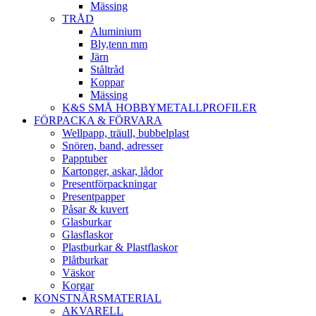
Mässing
TRÅD
Aluminium
Bly,tenn mm
Järn
Ståltråd
Koppar
Mässing
K&S SMÅ HOBBYMETALLPROFILER
FÖRPACKA & FÖRVARA
Wellpapp, träull, bubbelplast
Snören, band, adresser
Papptuber
Kartonger, askar, lådor
Presentförpackningar
Presentpapper
Påsar & kuvert
Glasburkar
Glasflaskor
Plastburkar & Plastflaskor
Plåtburkar
Väskor
Korgar
KONSTNÄRSMATERIAL
AKVARELL