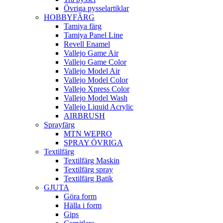
Övriga pysselartiklar
HOBBYFÄRG
Tamiya färg
Tamiya Panel Line
Revell Enamel
Vallejo Game Air
Vallejo Game Color
Vallejo Model Air
Vallejo Model Color
Vallejo Xpress Color
Vallejo Model Wash
Vallejo Liquid Acrylic
AIRBRUSH
Sprayfärg
MTN WEPRO
SPRAY ÖVRIGA
Textilfärg
Textilfärg Maskin
Textilfärg spray
Textilfärg Batik
GJUTA
Göra form
Hälla i form
Gips