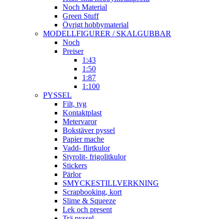
Noch Material
Green Stuff
Övrigt hobbymaterial
MODELLFIGURER / SKALGUBBAR
Noch
Preiser
1:43
1:50
1:87
1:100
PYSSEL
Filt, tyg
Kontaktplast
Metervaror
Bokstäver pyssel
Papier mache
Vadd- flirtkulor
Styrolit- frigolitkulor
Stickers
Pärlor
SMYCKESTILLVERKNING
Scrapbooking, kort
Slime & Squeeze
Lek och present
Trä pyssel