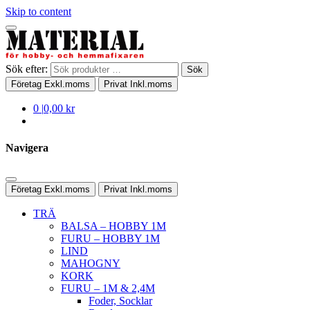
Skip to content
Sök efter:
Sök
Företag
Exkl.moms
Privat
Inkl.moms
0
|
0,00 kr
Navigera
Företag
Exkl.moms
Privat
Inkl.moms
TRÄ
BALSA – HOBBY 1M
FURU – HOBBY 1M
LIND
MAHOGNY
KORK
FURU – 1M & 2,4M
Foder, Socklar