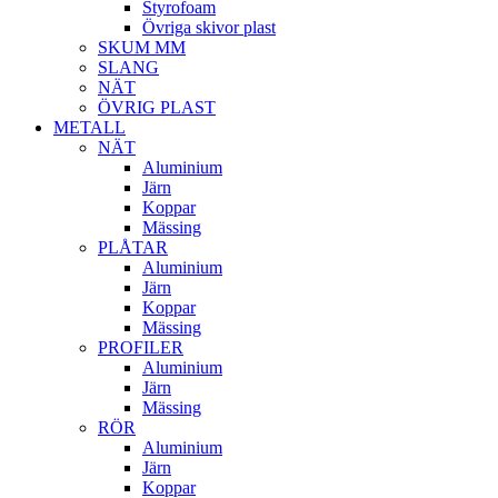
Styrofoam
Övriga skivor plast
SKUM MM
SLANG
NÄT
ÖVRIG PLAST
METALL
NÄT
Aluminium
Järn
Koppar
Mässing
PLÅTAR
Aluminium
Järn
Koppar
Mässing
PROFILER
Aluminium
Järn
Mässing
RÖR
Aluminium
Järn
Koppar