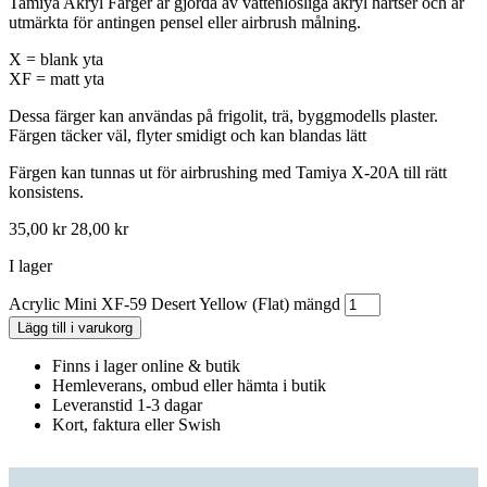
Tamiya Akryl Färger är gjorda av vattenlösliga akryl hartser och är
utmärkta för antingen pensel eller airbrush målning.
X = blank yta
XF = matt yta
Dessa färger kan användas på frigolit, trä, byggmodells plaster.
Färgen täcker väl, flyter smidigt och kan blandas lätt
Färgen kan tunnas ut för airbrushing med Tamiya X-20A till rätt
konsistens.
35,00
kr
28,00
kr
I lager
Acrylic Mini XF-59 Desert Yellow (Flat) mängd
Lägg till i varukorg
Finns i lager online & butik
Hemleverans, ombud eller hämta i butik
Leveranstid 1-3 dagar
Kort, faktura eller Swish