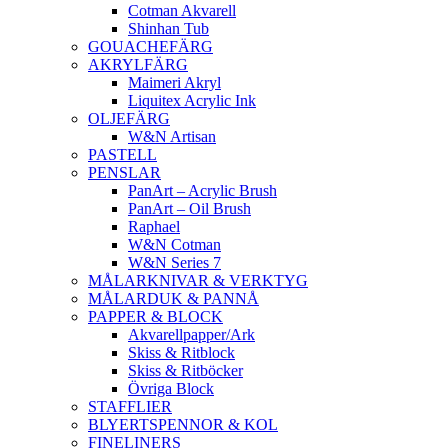
Cotman Akvarell
Shinhan Tub
GOUACHEFÄRG
AKRYLFÄRG
Maimeri Akryl
Liquitex Acrylic Ink
OLJEFÄRG
W&N Artisan
PASTELL
PENSLAR
PanArt – Acrylic Brush
PanArt – Oil Brush
Raphael
W&N Cotman
W&N Series 7
MÅLARKNIVAR & VERKTYG
MÅLARDUK & PANNÅ
PAPPER & BLOCK
Akvarellpapper/Ark
Skiss & Ritblock
Skiss & Ritböcker
Övriga Block
STAFFLIER
BLYERTSPENNOR & KOL
FINELINERS