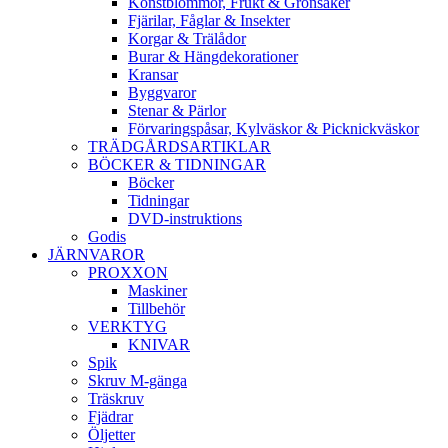
Konstblommor, Frukt & Grönsaker
Fjärilar, Fåglar & Insekter
Korgar & Trälådor
Burar & Hängdekorationer
Kransar
Byggvaror
Stenar & Pärlor
Förvaringspåsar, Kylväskor & Picknickväskor
TRÄDGÅRDSARTIKLAR
BÖCKER & TIDNINGAR
Böcker
Tidningar
DVD-instruktions
Godis
JÄRNVAROR
PROXXON
Maskiner
Tillbehör
VERKTYG
KNIVAR
Spik
Skruv M-gänga
Träskruv
Fjädrar
Öljetter