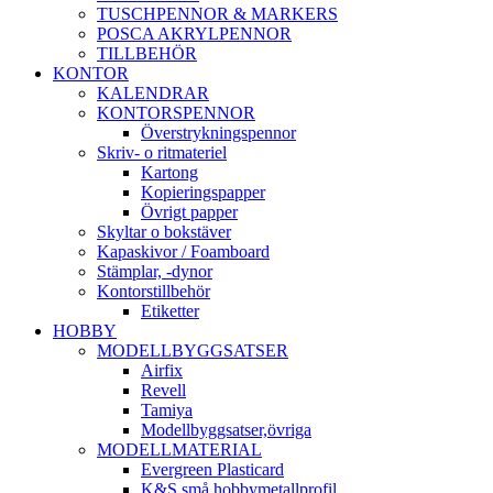
TUSCHPENNOR & MARKERS
POSCA AKRYLPENNOR
TILLBEHÖR
KONTOR
KALENDRAR
KONTORSPENNOR
Överstrykningspennor
Skriv- o ritmateriel
Kartong
Kopieringspapper
Övrigt papper
Skyltar o bokstäver
Kapaskivor / Foamboard
Stämplar, -dynor
Kontorstillbehör
Etiketter
HOBBY
MODELLBYGGSATSER
Airfix
Revell
Tamiya
Modellbyggsatser,övriga
MODELLMATERIAL
Evergreen Plasticard
K&S små hobbymetallprofil