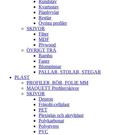
Rundstav
Kvartsstav
Planhyvlat
Reglar
Övriga profiler
SKIVOR
Fiber
MDF
Plywood
ÖVRIGT TRÄ
Bambu
Faner
Blompinnar
PALLAR, STOLAR, STEGAR
PLAST
PROFILER, RÖR, FOLIE MM
MAQUETT Profiler/skivor
SKIVOR
Depron
Frigolit-cellplast
PET
Plexiglas och akrylplast
Polykarbonat
Polystyren
PVC