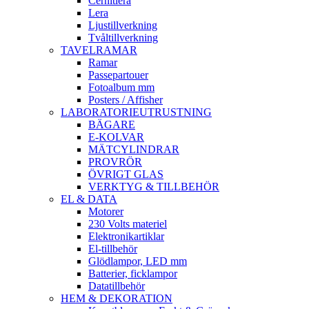
Cernitlera
Lera
Ljustillverkning
Tvåltillverkning
TAVELRAMAR
Ramar
Passepartouer
Fotoalbum mm
Posters / Affisher
LABORATORIEUTRUSTNING
BÄGARE
E-KOLVAR
MÄTCYLINDRAR
PROVRÖR
ÖVRIGT GLAS
VERKTYG & TILLBEHÖR
EL & DATA
Motorer
230 Volts materiel
Elektronikartiklar
El-tillbehör
Glödlampor, LED mm
Batterier, ficklampor
Datatillbehör
HEM & DEKORATION