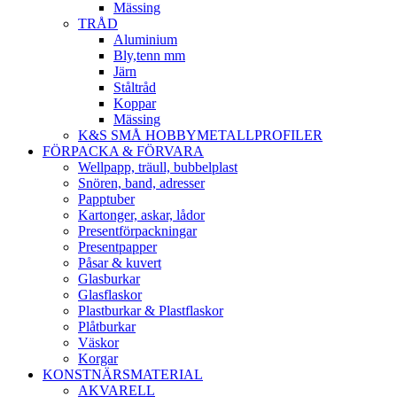
Mässing
TRÅD
Aluminium
Bly,tenn mm
Järn
Ståltråd
Koppar
Mässing
K&S SMÅ HOBBYMETALLPROFILER
FÖRPACKA & FÖRVARA
Wellpapp, träull, bubbelplast
Snören, band, adresser
Papptuber
Kartonger, askar, lådor
Presentförpackningar
Presentpapper
Påsar & kuvert
Glasburkar
Glasflaskor
Plastburkar & Plastflaskor
Plåtburkar
Väskor
Korgar
KONSTNÄRSMATERIAL
AKVARELL