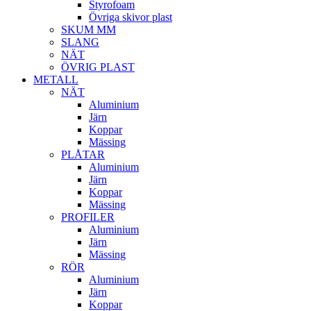
Styrofoam
Övriga skivor plast
SKUM MM
SLANG
NÄT
ÖVRIG PLAST
METALL
NÄT
Aluminium
Järn
Koppar
Mässing
PLÅTAR
Aluminium
Järn
Koppar
Mässing
PROFILER
Aluminium
Järn
Mässing
RÖR
Aluminium
Järn
Koppar