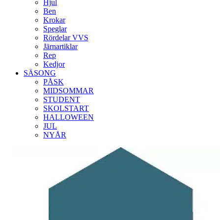
Hjul
Ben
Krokar
Speglar
Rördelar VVS
Järnartiklar
Rep
Kedjor
SÄSONG
PÅSK
MIDSOMMAR
STUDENT
SKOLSTART
HALLOWEEN
JUL
NYÅR