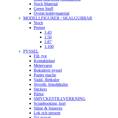
Noch Material
Green Stuff
Övrigt hobbymaterial
MODELLFIGURER / SKALGUBBAR
Noch
Preiser
1:43
1:50
1:87
1:100
PYSSEL
Filt, tyg
Kontaktplast
Metervaror
Bokstäver pyssel
Papier mache
Vadd- flirtkulor
Styrolit- frigolitkulor
Stickers
Pärlor
SMYCKESTILLVERKNING
Scrapbooking, kort
Slime & Squeeze
Lek och present
Trä pyssel