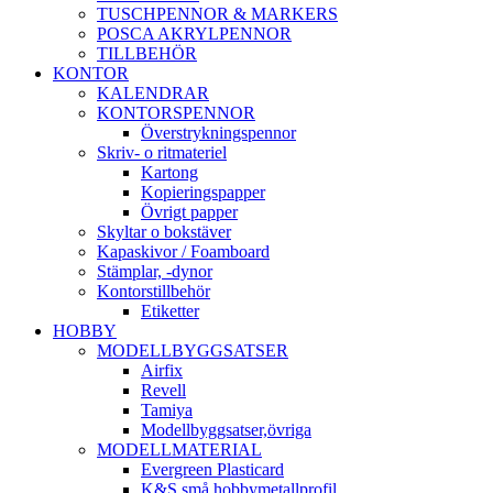
TUSCHPENNOR & MARKERS
POSCA AKRYLPENNOR
TILLBEHÖR
KONTOR
KALENDRAR
KONTORSPENNOR
Överstrykningspennor
Skriv- o ritmateriel
Kartong
Kopieringspapper
Övrigt papper
Skyltar o bokstäver
Kapaskivor / Foamboard
Stämplar, -dynor
Kontorstillbehör
Etiketter
HOBBY
MODELLBYGGSATSER
Airfix
Revell
Tamiya
Modellbyggsatser,övriga
MODELLMATERIAL
Evergreen Plasticard
K&S små hobbymetallprofil