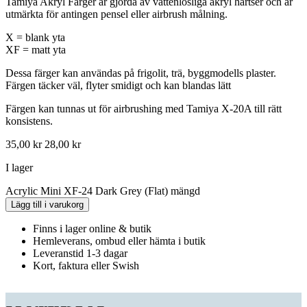
Tamiya Akryl Färger är gjorda av vattenlösliga akryl hartser och är
utmärkta för antingen pensel eller airbrush målning.
X = blank yta
XF = matt yta
Dessa färger kan användas på frigolit, trä, byggmodells plaster.
Färgen täcker väl, flyter smidigt och kan blandas lätt
Färgen kan tunnas ut för airbrushing med Tamiya X-20A till rätt
konsistens.
35,00
kr
28,00
kr
I lager
Acrylic Mini XF-24 Dark Grey (Flat) mängd
Lägg till i varukorg
Finns i lager online & butik
Hemleverans, ombud eller hämta i butik
Leveranstid 1-3 dagar
Kort, faktura eller Swish