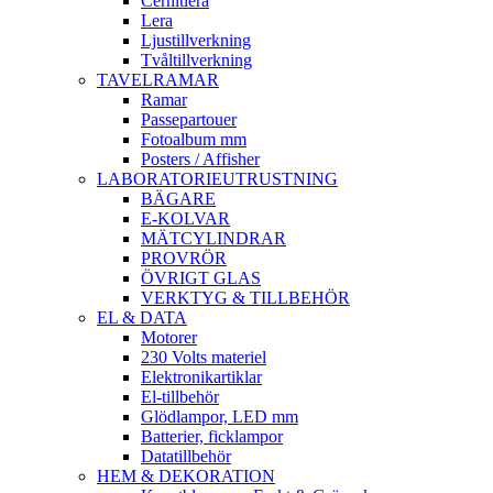
Cernitlera
Lera
Ljustillverkning
Tvåltillverkning
TAVELRAMAR
Ramar
Passepartouer
Fotoalbum mm
Posters / Affisher
LABORATORIEUTRUSTNING
BÄGARE
E-KOLVAR
MÄTCYLINDRAR
PROVRÖR
ÖVRIGT GLAS
VERKTYG & TILLBEHÖR
EL & DATA
Motorer
230 Volts materiel
Elektronikartiklar
El-tillbehör
Glödlampor, LED mm
Batterier, ficklampor
Datatillbehör
HEM & DEKORATION