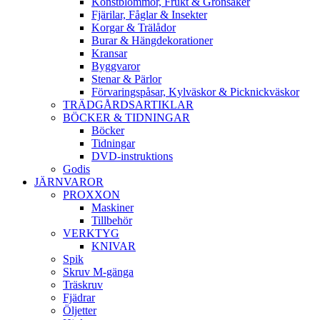
Konstblommor, Frukt & Grönsaker
Fjärilar, Fåglar & Insekter
Korgar & Trälådor
Burar & Hängdekorationer
Kransar
Byggvaror
Stenar & Pärlor
Förvaringspåsar, Kylväskor & Picknickväskor
TRÄDGÅRDSARTIKLAR
BÖCKER & TIDNINGAR
Böcker
Tidningar
DVD-instruktions
Godis
JÄRNVAROR
PROXXON
Maskiner
Tillbehör
VERKTYG
KNIVAR
Spik
Skruv M-gänga
Träskruv
Fjädrar
Öljetter