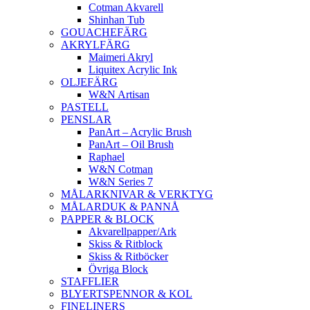
Cotman Akvarell
Shinhan Tub
GOUACHEFÄRG
AKRYLFÄRG
Maimeri Akryl
Liquitex Acrylic Ink
OLJEFÄRG
W&N Artisan
PASTELL
PENSLAR
PanArt – Acrylic Brush
PanArt – Oil Brush
Raphael
W&N Cotman
W&N Series 7
MÅLARKNIVAR & VERKTYG
MÅLARDUK & PANNÅ
PAPPER & BLOCK
Akvarellpapper/Ark
Skiss & Ritblock
Skiss & Ritböcker
Övriga Block
STAFFLIER
BLYERTSPENNOR & KOL
FINELINERS