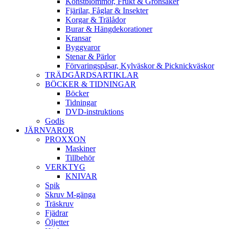
Konstblommor, Frukt & Grönsaker
Fjärilar, Fåglar & Insekter
Korgar & Trälådor
Burar & Hängdekorationer
Kransar
Byggvaror
Stenar & Pärlor
Förvaringspåsar, Kylväskor & Picknickväskor
TRÄDGÅRDSARTIKLAR
BÖCKER & TIDNINGAR
Böcker
Tidningar
DVD-instruktions
Godis
JÄRNVAROR
PROXXON
Maskiner
Tillbehör
VERKTYG
KNIVAR
Spik
Skruv M-gänga
Träskruv
Fjädrar
Öljetter