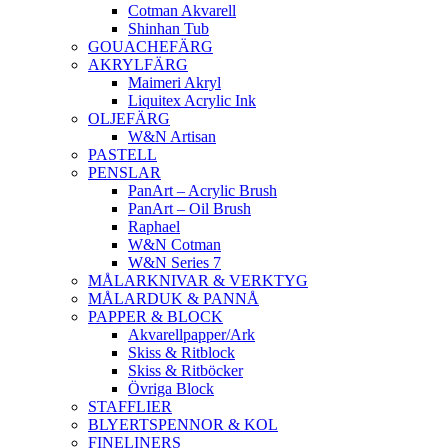
Cotman Akvarell
Shinhan Tub
GOUACHEFÄRG
AKRYLFÄRG
Maimeri Akryl
Liquitex Acrylic Ink
OLJEFÄRG
W&N Artisan
PASTELL
PENSLAR
PanArt – Acrylic Brush
PanArt – Oil Brush
Raphael
W&N Cotman
W&N Series 7
MÅLARKNIVAR & VERKTYG
MÅLARDUK & PANNÅ
PAPPER & BLOCK
Akvarellpapper/Ark
Skiss & Ritblock
Skiss & Ritböcker
Övriga Block
STAFFLIER
BLYERTSPENNOR & KOL
FINELINERS