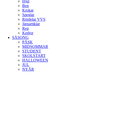
Hjul
Ben
Krokar
Speglar
Rördelar VVS
Järnartiklar
Rep
Kedjor
SÄSONG
PÅSK
MIDSOMMAR
STUDENT
SKOLSTART
HALLOWEEN
JUL
NYÅR