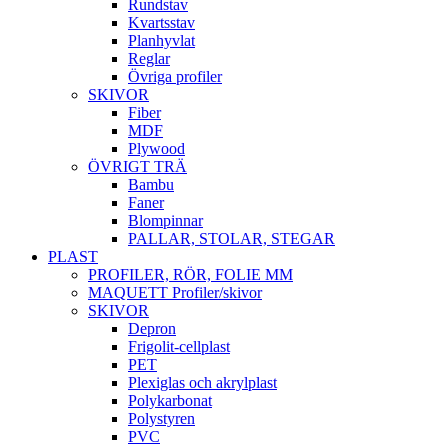
Rundstav
Kvartsstav
Planhyvlat
Reglar
Övriga profiler
SKIVOR
Fiber
MDF
Plywood
ÖVRIGT TRÄ
Bambu
Faner
Blompinnar
PALLAR, STOLAR, STEGAR
PLAST
PROFILER, RÖR, FOLIE MM
MAQUETT Profiler/skivor
SKIVOR
Depron
Frigolit-cellplast
PET
Plexiglas och akrylplast
Polykarbonat
Polystyren
PVC