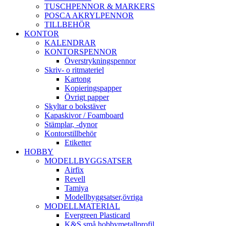
TUSCHPENNOR & MARKERS
POSCA AKRYLPENNOR
TILLBEHÖR
KONTOR
KALENDRAR
KONTORSPENNOR
Överstrykningspennor
Skriv- o ritmateriel
Kartong
Kopieringspapper
Övrigt papper
Skyltar o bokstäver
Kapaskivor / Foamboard
Stämplar, -dynor
Kontorstillbehör
Etiketter
HOBBY
MODELLBYGGSATSER
Airfix
Revell
Tamiya
Modellbyggsatser,övriga
MODELLMATERIAL
Evergreen Plasticard
K&S små hobbymetallprofil