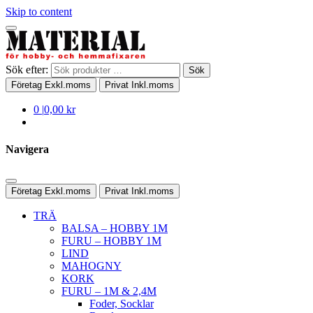
Skip to content
Sök efter:
Sök
Företag
Exkl.moms
Privat
Inkl.moms
0
|
0,00 kr
Navigera
Företag
Exkl.moms
Privat
Inkl.moms
TRÄ
BALSA – HOBBY 1M
FURU – HOBBY 1M
LIND
MAHOGNY
KORK
FURU – 1M & 2,4M
Foder, Socklar