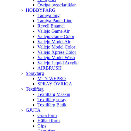
Övriga pysselartiklar
HOBBYFÄRG
Tamiya färg
Tamiya Panel Line
Revell Enamel
Vallejo Game Air
Vallejo Game Color
Vallejo Model Air
Vallejo Model Color
Vallejo Xpress Color
Vallejo Model Wash
Vallejo Liquid Acrylic
AIRBRUSH
Sprayfärg
MTN WEPRO
SPRAY ÖVRIGA
Textilfärg
Textilfärg Maskin
Textilfärg spray
Textilfärg Batik
GJUTA
Göra form
Hälla i form
Gips