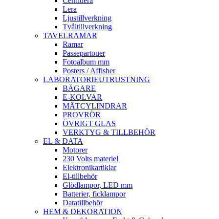
Cernitlera
Lera
Ljustillverkning
Tvåltillverkning
TAVELRAMAR
Ramar
Passepartouer
Fotoalbum mm
Posters / Affisher
LABORATORIEUTRUSTNING
BÄGARE
E-KOLVAR
MÄTCYLINDRAR
PROVRÖR
ÖVRIGT GLAS
VERKTYG & TILLBEHÖR
EL & DATA
Motorer
230 Volts materiel
Elektronikartiklar
El-tillbehör
Glödlampor, LED mm
Batterier, ficklampor
Datatillbehör
HEM & DEKORATION