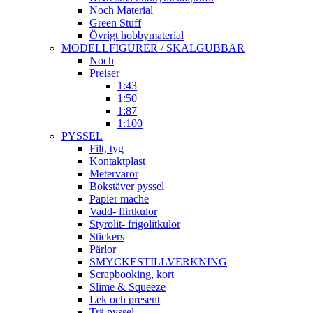
Noch Material
Green Stuff
Övrigt hobbymaterial
MODELLFIGURER / SKALGUBBAR
Noch
Preiser
1:43
1:50
1:87
1:100
PYSSEL
Filt, tyg
Kontaktplast
Metervaror
Bokstäver pyssel
Papier mache
Vadd- flirtkulor
Styrolit- frigolitkulor
Stickers
Pärlor
SMYCKESTILLVERKNING
Scrapbooking, kort
Slime & Squeeze
Lek och present
Trä pyssel