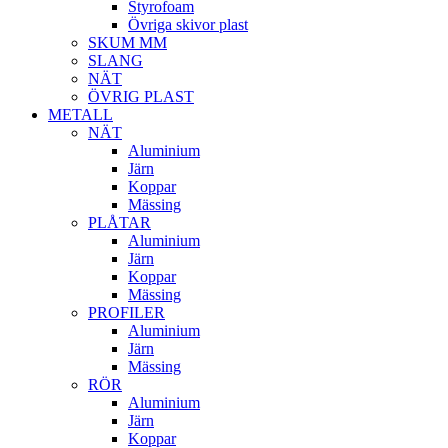
Styrofoam
Övriga skivor plast
SKUM MM
SLANG
NÄT
ÖVRIG PLAST
METALL
NÄT
Aluminium
Järn
Koppar
Mässing
PLÅTAR
Aluminium
Järn
Koppar
Mässing
PROFILER
Aluminium
Järn
Mässing
RÖR
Aluminium
Järn
Koppar