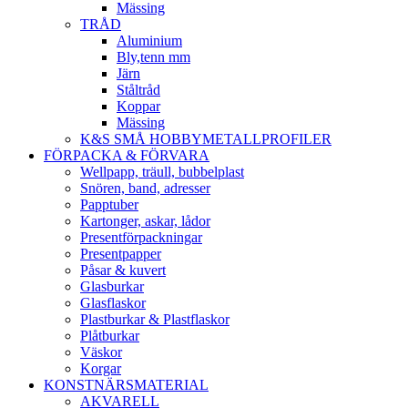
Mässing
TRÅD
Aluminium
Bly,tenn mm
Järn
Ståltråd
Koppar
Mässing
K&S SMÅ HOBBYMETALLPROFILER
FÖRPACKA & FÖRVARA
Wellpapp, träull, bubbelplast
Snören, band, adresser
Papptuber
Kartonger, askar, lådor
Presentförpackningar
Presentpapper
Påsar & kuvert
Glasburkar
Glasflaskor
Plastburkar & Plastflaskor
Plåtburkar
Väskor
Korgar
KONSTNÄRSMATERIAL
AKVARELL