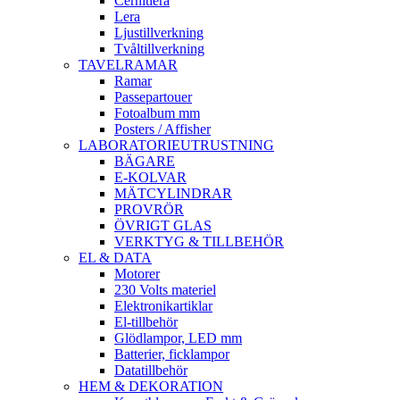
Cernitlera
Lera
Ljustillverkning
Tvåltillverkning
TAVELRAMAR
Ramar
Passepartouer
Fotoalbum mm
Posters / Affisher
LABORATORIEUTRUSTNING
BÄGARE
E-KOLVAR
MÄTCYLINDRAR
PROVRÖR
ÖVRIGT GLAS
VERKTYG & TILLBEHÖR
EL & DATA
Motorer
230 Volts materiel
Elektronikartiklar
El-tillbehör
Glödlampor, LED mm
Batterier, ficklampor
Datatillbehör
HEM & DEKORATION