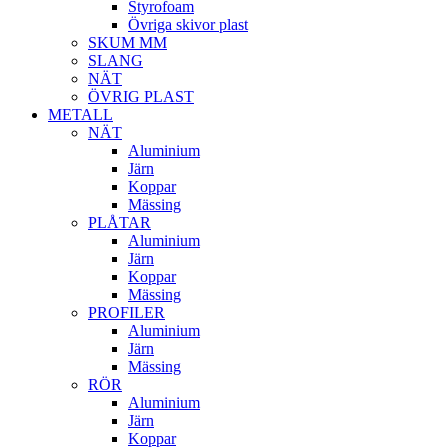
Styrofoam
Övriga skivor plast
SKUM MM
SLANG
NÄT
ÖVRIG PLAST
METALL
NÄT
Aluminium
Järn
Koppar
Mässing
PLÅTAR
Aluminium
Järn
Koppar
Mässing
PROFILER
Aluminium
Järn
Mässing
RÖR
Aluminium
Järn
Koppar