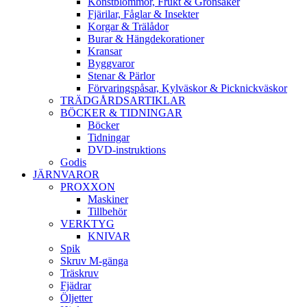
Konstblommor, Frukt & Grönsaker
Fjärilar, Fåglar & Insekter
Korgar & Trälådor
Burar & Hängdekorationer
Kransar
Byggvaror
Stenar & Pärlor
Förvaringspåsar, Kylväskor & Picknickväskor
TRÄDGÅRDSARTIKLAR
BÖCKER & TIDNINGAR
Böcker
Tidningar
DVD-instruktions
Godis
JÄRNVAROR
PROXXON
Maskiner
Tillbehör
VERKTYG
KNIVAR
Spik
Skruv M-gänga
Träskruv
Fjädrar
Öljetter