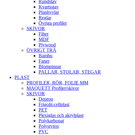
Rundstav
Kvartsstav
Planhyvlat
Reglar
Övriga profiler
SKIVOR
Fiber
MDF
Plywood
ÖVRIGT TRÄ
Bambu
Faner
Blompinnar
PALLAR, STOLAR, STEGAR
PLAST
PROFILER, RÖR, FOLIE MM
MAQUETT Profiler/skivor
SKIVOR
Depron
Frigolit-cellplast
PET
Plexiglas och akrylplast
Polykarbonat
Polystyren
PVC