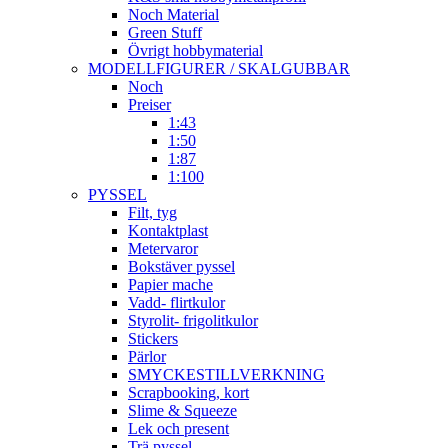
Noch Material
Green Stuff
Övrigt hobbymaterial
MODELLFIGURER / SKALGUBBAR
Noch
Preiser
1:43
1:50
1:87
1:100
PYSSEL
Filt, tyg
Kontaktplast
Metervaror
Bokstäver pyssel
Papier mache
Vadd- flirtkulor
Styrolit- frigolitkulor
Stickers
Pärlor
SMYCKESTILLVERKNING
Scrapbooking, kort
Slime & Squeeze
Lek och present
Trä pyssel