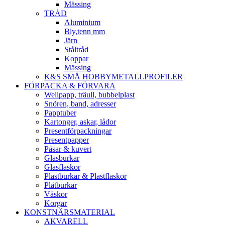
Mässing
TRÅD
Aluminium
Bly,tenn mm
Järn
Ståltråd
Koppar
Mässing
K&S SMÅ HOBBYMETALLPROFILER
FÖRPACKA & FÖRVARA
Wellpapp, träull, bubbelplast
Snören, band, adresser
Papptuber
Kartonger, askar, lådor
Presentförpackningar
Presentpapper
Påsar & kuvert
Glasburkar
Glasflaskor
Plastburkar & Plastflaskor
Plåtburkar
Väskor
Korgar
KONSTNÄRSMATERIAL
AKVARELL