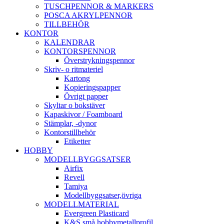
TUSCHPENNOR & MARKERS
POSCA AKRYLPENNOR
TILLBEHÖR
KONTOR
KALENDRAR
KONTORSPENNOR
Överstrykningspennor
Skriv- o ritmateriel
Kartong
Kopieringspapper
Övrigt papper
Skyltar o bokstäver
Kapaskivor / Foamboard
Stämplar, -dynor
Kontorstillbehör
Etiketter
HOBBY
MODELLBYGGSATSER
Airfix
Revell
Tamiya
Modellbyggsatser,övriga
MODELLMATERIAL
Evergreen Plasticard
K&S små hobbymetallprofil