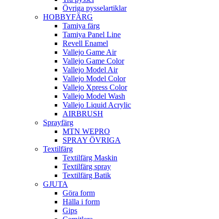
Övriga pysselartiklar
HOBBYFÄRG
Tamiya färg
Tamiya Panel Line
Revell Enamel
Vallejo Game Air
Vallejo Game Color
Vallejo Model Air
Vallejo Model Color
Vallejo Xpress Color
Vallejo Model Wash
Vallejo Liquid Acrylic
AIRBRUSH
Sprayfärg
MTN WEPRO
SPRAY ÖVRIGA
Textilfärg
Textilfärg Maskin
Textilfärg spray
Textilfärg Batik
GJUTA
Göra form
Hälla i form
Gips