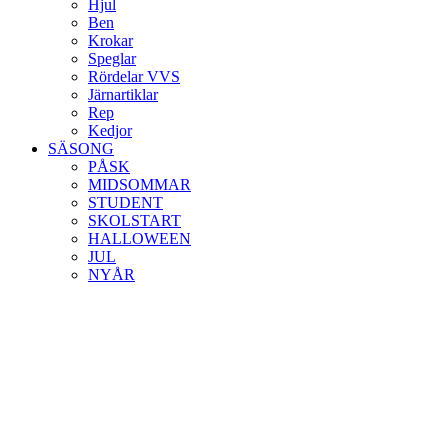
Hjul
Ben
Krokar
Speglar
Rördelar VVS
Järnartiklar
Rep
Kedjor
SÄSONG
PÅSK
MIDSOMMAR
STUDENT
SKOLSTART
HALLOWEEN
JUL
NYÅR