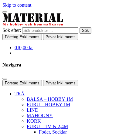
Skip to content
Sök efter:
Sök
Företag
Exkl.moms
Privat
Inkl.moms
0
|
0,00 kr
Navigera
Företag
Exkl.moms
Privat
Inkl.moms
TRÄ
BALSA – HOBBY 1M
FURU – HOBBY 1M
LIND
MAHOGNY
KORK
FURU – 1M & 2,4M
Foder, Socklar