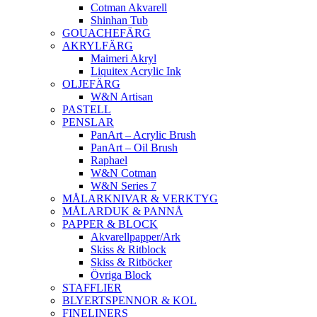
Cotman Akvarell
Shinhan Tub
GOUACHEFÄRG
AKRYLFÄRG
Maimeri Akryl
Liquitex Acrylic Ink
OLJEFÄRG
W&N Artisan
PASTELL
PENSLAR
PanArt – Acrylic Brush
PanArt – Oil Brush
Raphael
W&N Cotman
W&N Series 7
MÅLARKNIVAR & VERKTYG
MÅLARDUK & PANNÅ
PAPPER & BLOCK
Akvarellpapper/Ark
Skiss & Ritblock
Skiss & Ritböcker
Övriga Block
STAFFLIER
BLYERTSPENNOR & KOL
FINELINERS