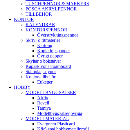
TUSCHPENNOR & MARKERS
POSCA AKRYLPENNOR
TILLBEHÖR
KONTOR
KALENDRAR
KONTORSPENNOR
Överstrykningspennor
Skriv- o ritmateriel
Kartong
Kopieringspapper
Övrigt papper
Skyltar o bokstäver
Kapaskivor / Foamboard
Stämplar, -dynor
Kontorstillbehör
Etiketter
HOBBY
MODELLBYGGSATSER
Airfix
Revell
Tamiya
Modellbyggsatser,övriga
MODELLMATERIAL
Evergreen Plasticard
K&S små hobbymetallprofil