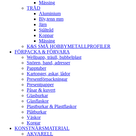
Mässing
TRÅD
Aluminium
Bly,tenn mm
Järn
Ståltråd
Koppar
Mässing
K&S SMÅ HOBBYMETALLPROFILER
FÖRPACKA & FÖRVARA
Wellpapp, träull, bubbelplast
Snören, band, adresser
Papptuber
Kartonger, askar, lådor
Presentförpackningar
Presentpapper
Påsar & kuvert
Glasburkar
Glasflaskor
Plastburkar & Plastflaskor
Plåtburkar
Väskor
Korgar
KONSTNÄRSMATERIAL
AKVARELL