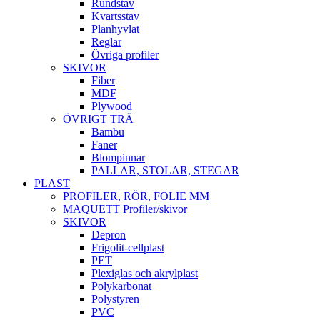
Rundstav
Kvartsstav
Planhyvlat
Reglar
Övriga profiler
SKIVOR
Fiber
MDF
Plywood
ÖVRIGT TRÄ
Bambu
Faner
Blompinnar
PALLAR, STOLAR, STEGAR
PLAST
PROFILER, RÖR, FOLIE MM
MAQUETT Profiler/skivor
SKIVOR
Depron
Frigolit-cellplast
PET
Plexiglas och akrylplast
Polykarbonat
Polystyren
PVC