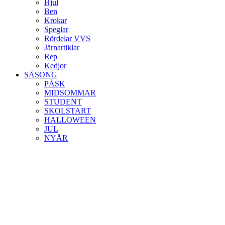
Hjul
Ben
Krokar
Speglar
Rördelar VVS
Järnartiklar
Rep
Kedjor
SÄSONG
PÅSK
MIDSOMMAR
STUDENT
SKOLSTART
HALLOWEEN
JUL
NYÅR