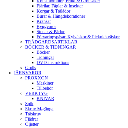
Konstblommor, Frukt & Grönsaker
Fjärilar, Fåglar & Insekter
Korgar & Trälådor
Burar & Hängdekorationer
Kransar
Byggvaror
Stenar & Pärlor
Förvaringspåsar, Kylväskor & Picknickväskor
TRÄDGÅRDSARTIKLAR
BÖCKER & TIDNINGAR
Böcker
Tidningar
DVD-instruktions
Godis
JÄRNVAROR
PROXXON
Maskiner
Tillbehör
VERKTYG
KNIVAR
Spik
Skruv M-gänga
Träskruv
Fjädrar
Öljetter