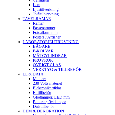
Cernitlera
Lera
Ljustillverkning
Tvåltillverkning
TAVELRAMAR
Ramar
Passepartouer
Fotoalbum mm
Posters / Affisher
LABORATORIEUTRUSTNING
BÄGARE
E-KOLVAR
MÄTCYLINDRAR
PROVRÖR
ÖVRIGT GLAS
VERKTYG & TILLBEHÖR
EL & DATA
Motorer
230 Volts materiel
Elektronikartiklar
El-tillbehör
Glödlampor, LED mm
Batterier, ficklampor
Datatillbehör
HEM & DEKORATION