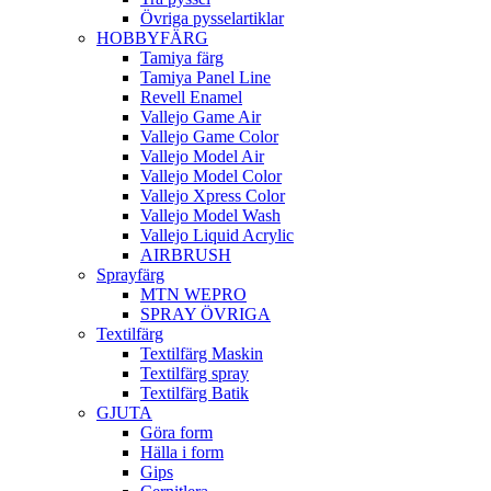
Övriga pysselartiklar
HOBBYFÄRG
Tamiya färg
Tamiya Panel Line
Revell Enamel
Vallejo Game Air
Vallejo Game Color
Vallejo Model Air
Vallejo Model Color
Vallejo Xpress Color
Vallejo Model Wash
Vallejo Liquid Acrylic
AIRBRUSH
Sprayfärg
MTN WEPRO
SPRAY ÖVRIGA
Textilfärg
Textilfärg Maskin
Textilfärg spray
Textilfärg Batik
GJUTA
Göra form
Hälla i form
Gips