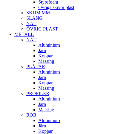
Styrofoam
Övriga skivor plast
SKUM MM
SLANG
NÄT
ÖVRIG PLAST
METALL
NÄT
Aluminium
Järn
Koppar
Mässing
PLÅTAR
Aluminium
Järn
Koppar
Mässing
PROFILER
Aluminium
Järn
Mässing
RÖR
Aluminium
Järn
Koppar