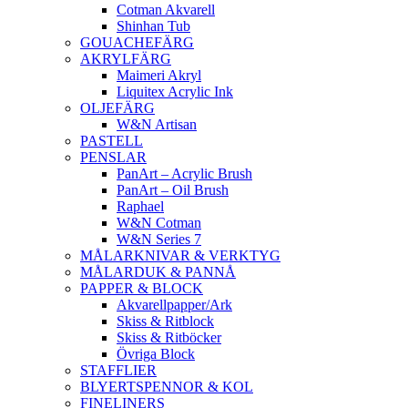
Cotman Akvarell
Shinhan Tub
GOUACHEFÄRG
AKRYLFÄRG
Maimeri Akryl
Liquitex Acrylic Ink
OLJEFÄRG
W&N Artisan
PASTELL
PENSLAR
PanArt – Acrylic Brush
PanArt – Oil Brush
Raphael
W&N Cotman
W&N Series 7
MÅLARKNIVAR & VERKTYG
MÅLARDUK & PANNÅ
PAPPER & BLOCK
Akvarellpapper/Ark
Skiss & Ritblock
Skiss & Ritböcker
Övriga Block
STAFFLIER
BLYERTSPENNOR & KOL
FINELINERS