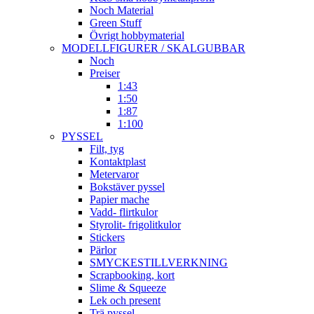
Noch Material
Green Stuff
Övrigt hobbymaterial
MODELLFIGURER / SKALGUBBAR
Noch
Preiser
1:43
1:50
1:87
1:100
PYSSEL
Filt, tyg
Kontaktplast
Metervaror
Bokstäver pyssel
Papier mache
Vadd- flirtkulor
Styrolit- frigolitkulor
Stickers
Pärlor
SMYCKESTILLVERKNING
Scrapbooking, kort
Slime & Squeeze
Lek och present
Trä pyssel