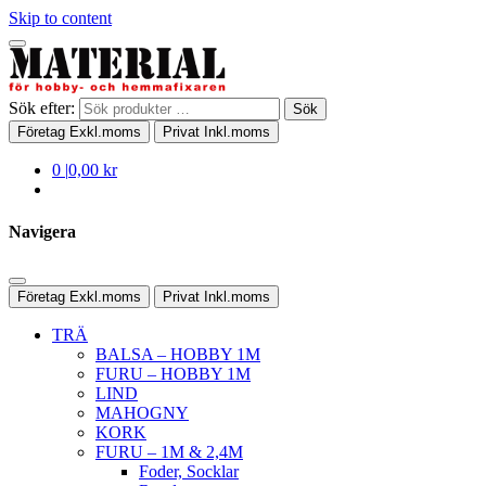
Skip to content
Sök efter:
Sök
Företag
Exkl.moms
Privat
Inkl.moms
0
|
0,00 kr
Navigera
Företag
Exkl.moms
Privat
Inkl.moms
TRÄ
BALSA – HOBBY 1M
FURU – HOBBY 1M
LIND
MAHOGNY
KORK
FURU – 1M & 2,4M
Foder, Socklar