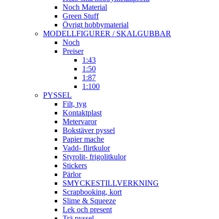
Noch Material
Green Stuff
Övrigt hobbymaterial
MODELLFIGURER / SKALGUBBAR
Noch
Preiser
1:43
1:50
1:87
1:100
PYSSEL
Filt, tyg
Kontaktplast
Metervaror
Bokstäver pyssel
Papier mache
Vadd- flirtkulor
Styrolit- frigolitkulor
Stickers
Pärlor
SMYCKESTILLVERKNING
Scrapbooking, kort
Slime & Squeeze
Lek och present
Trä pyssel