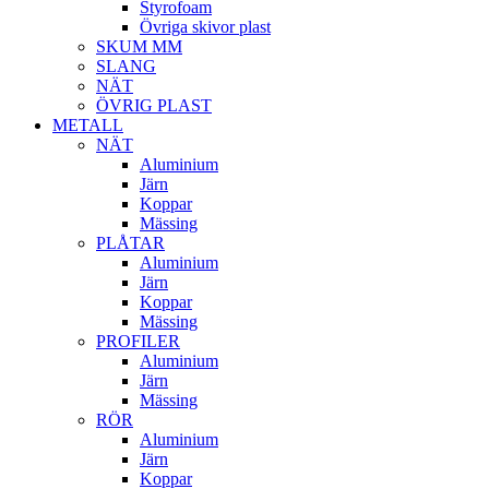
Styrofoam
Övriga skivor plast
SKUM MM
SLANG
NÄT
ÖVRIG PLAST
METALL
NÄT
Aluminium
Järn
Koppar
Mässing
PLÅTAR
Aluminium
Järn
Koppar
Mässing
PROFILER
Aluminium
Järn
Mässing
RÖR
Aluminium
Järn
Koppar