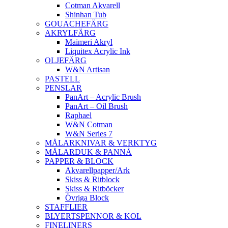
Cotman Akvarell
Shinhan Tub
GOUACHEFÄRG
AKRYLFÄRG
Maimeri Akryl
Liquitex Acrylic Ink
OLJEFÄRG
W&N Artisan
PASTELL
PENSLAR
PanArt – Acrylic Brush
PanArt – Oil Brush
Raphael
W&N Cotman
W&N Series 7
MÅLARKNIVAR & VERKTYG
MÅLARDUK & PANNÅ
PAPPER & BLOCK
Akvarellpapper/Ark
Skiss & Ritblock
Skiss & Ritböcker
Övriga Block
STAFFLIER
BLYERTSPENNOR & KOL
FINELINERS