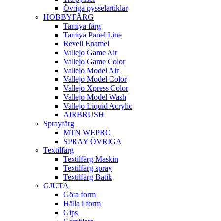
Övriga pysselartiklar
HOBBYFÄRG
Tamiya färg
Tamiya Panel Line
Revell Enamel
Vallejo Game Air
Vallejo Game Color
Vallejo Model Air
Vallejo Model Color
Vallejo Xpress Color
Vallejo Model Wash
Vallejo Liquid Acrylic
AIRBRUSH
Sprayfärg
MTN WEPRO
SPRAY ÖVRIGA
Textilfärg
Textilfärg Maskin
Textilfärg spray
Textilfärg Batik
GJUTA
Göra form
Hälla i form
Gips