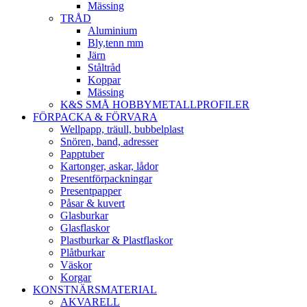
Mässing
TRÅD
Aluminium
Bly,tenn mm
Järn
Ståltråd
Koppar
Mässing
K&S SMÅ HOBBYMETALLPROFILER
FÖRPACKA & FÖRVARA
Wellpapp, träull, bubbelplast
Snören, band, adresser
Papptuber
Kartonger, askar, lådor
Presentförpackningar
Presentpapper
Påsar & kuvert
Glasburkar
Glasflaskor
Plastburkar & Plastflaskor
Plåtburkar
Väskor
Korgar
KONSTNÄRSMATERIAL
AKVARELL