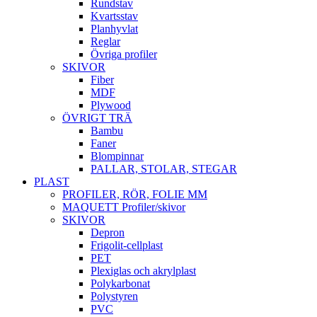
Rundstav
Kvartsstav
Planhyvlat
Reglar
Övriga profiler
SKIVOR
Fiber
MDF
Plywood
ÖVRIGT TRÄ
Bambu
Faner
Blompinnar
PALLAR, STOLAR, STEGAR
PLAST
PROFILER, RÖR, FOLIE MM
MAQUETT Profiler/skivor
SKIVOR
Depron
Frigolit-cellplast
PET
Plexiglas och akrylplast
Polykarbonat
Polystyren
PVC