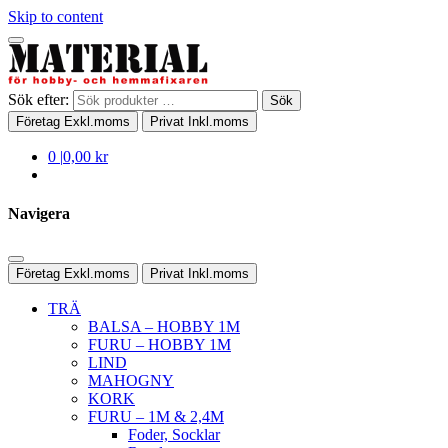
Skip to content
Sök efter:
Sök
Företag
Exkl.moms
Privat
Inkl.moms
0
|
0,00 kr
Navigera
Företag
Exkl.moms
Privat
Inkl.moms
TRÄ
BALSA – HOBBY 1M
FURU – HOBBY 1M
LIND
MAHOGNY
KORK
FURU – 1M & 2,4M
Foder, Socklar