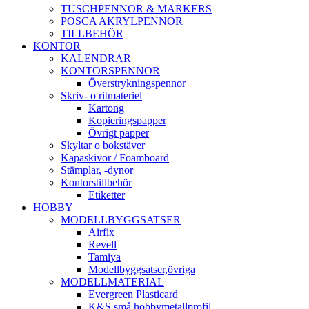
TUSCHPENNOR & MARKERS
POSCA AKRYLPENNOR
TILLBEHÖR
KONTOR
KALENDRAR
KONTORSPENNOR
Överstrykningspennor
Skriv- o ritmateriel
Kartong
Kopieringspapper
Övrigt papper
Skyltar o bokstäver
Kapaskivor / Foamboard
Stämplar, -dynor
Kontorstillbehör
Etiketter
HOBBY
MODELLBYGGSATSER
Airfix
Revell
Tamiya
Modellbyggsatser,övriga
MODELLMATERIAL
Evergreen Plasticard
K&S små hobbymetallprofil