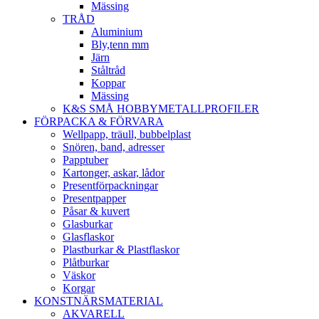
Mässing
TRÅD
Aluminium
Bly,tenn mm
Järn
Ståltråd
Koppar
Mässing
K&S SMÅ HOBBYMETALLPROFILER
FÖRPACKA & FÖRVARA
Wellpapp, träull, bubbelplast
Snören, band, adresser
Papptuber
Kartonger, askar, lådor
Presentförpackningar
Presentpapper
Påsar & kuvert
Glasburkar
Glasflaskor
Plastburkar & Plastflaskor
Plåtburkar
Väskor
Korgar
KONSTNÄRSMATERIAL
AKVARELL