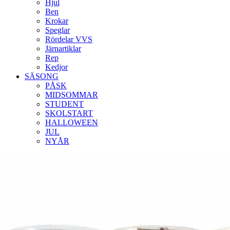
Hjul
Ben
Krokar
Speglar
Rördelar VVS
Järnartiklar
Rep
Kedjor
SÄSONG
PÅSK
MIDSOMMAR
STUDENT
SKOLSTART
HALLOWEEN
JUL
NYÅR