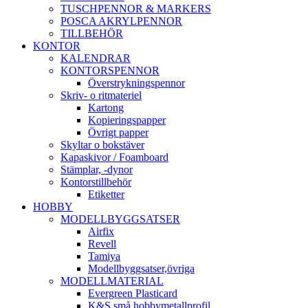
TUSCHPENNOR & MARKERS
POSCA AKRYLPENNOR
TILLBEHÖR
KONTOR
KALENDRAR
KONTORSPENNOR
Överstrykningspennor
Skriv- o ritmateriel
Kartong
Kopieringspapper
Övrigt papper
Skyltar o bokstäver
Kapaskivor / Foamboard
Stämplar, -dynor
Kontorstillbehör
Etiketter
HOBBY
MODELLBYGGSATSER
Airfix
Revell
Tamiya
Modellbyggsatser,övriga
MODELLMATERIAL
Evergreen Plasticard
K&S små hobbymetallprofil