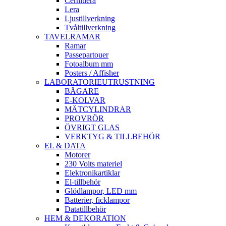
Cernitlera
Lera
Ljustillverkning
Tvåltillverkning
TAVELRAMAR
Ramar
Passepartouer
Fotoalbum mm
Posters / Affisher
LABORATORIEUTRUSTNING
BÄGARE
E-KOLVAR
MÄTCYLINDRAR
PROVRÖR
ÖVRIGT GLAS
VERKTYG & TILLBEHÖR
EL & DATA
Motorer
230 Volts materiel
Elektronikartiklar
El-tillbehör
Glödlampor, LED mm
Batterier, ficklampor
Datatillbehör
HEM & DEKORATION