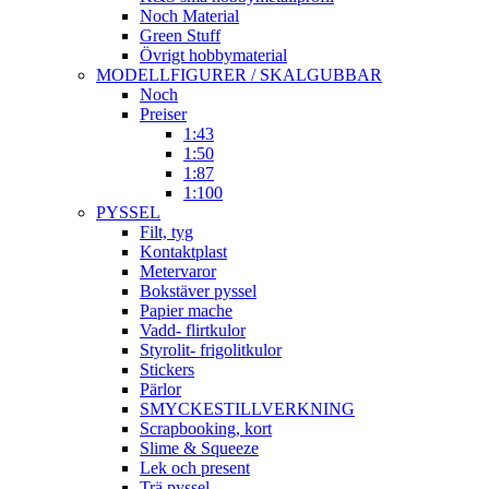
Noch Material
Green Stuff
Övrigt hobbymaterial
MODELLFIGURER / SKALGUBBAR
Noch
Preiser
1:43
1:50
1:87
1:100
PYSSEL
Filt, tyg
Kontaktplast
Metervaror
Bokstäver pyssel
Papier mache
Vadd- flirtkulor
Styrolit- frigolitkulor
Stickers
Pärlor
SMYCKESTILLVERKNING
Scrapbooking, kort
Slime & Squeeze
Lek och present
Trä pyssel