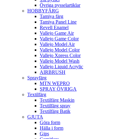
Övriga pysselartiklar
HOBBYFÄRG
Tamiya färg
Tamiya Panel Line
Revell Enamel
Vallejo Game Air
Vallejo Game Color
Vallejo Model Air
Vallejo Model Color
Vallejo Xpress Color
Vallejo Model Wash
Vallejo Liquid Acrylic
AIRBRUSH
Sprayfärg
MTN WEPRO
SPRAY ÖVRIGA
Textilfärg
Textilfärg Maskin
Textilfärg spray
Textilfärg Batik
GJUTA
Göra form
Hälla i form
Gips