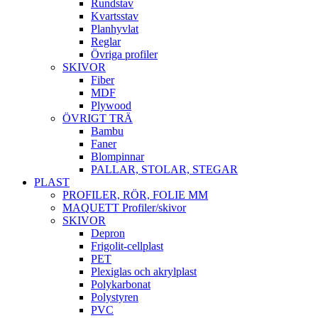
Rundstav
Kvartsstav
Planhyvlat
Reglar
Övriga profiler
SKIVOR
Fiber
MDF
Plywood
ÖVRIGT TRÄ
Bambu
Faner
Blompinnar
PALLAR, STOLAR, STEGAR
PLAST
PROFILER, RÖR, FOLIE MM
MAQUETT Profiler/skivor
SKIVOR
Depron
Frigolit-cellplast
PET
Plexiglas och akrylplast
Polykarbonat
Polystyren
PVC