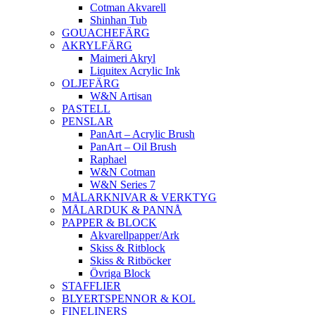
Cotman Akvarell
Shinhan Tub
GOUACHEFÄRG
AKRYLFÄRG
Maimeri Akryl
Liquitex Acrylic Ink
OLJEFÄRG
W&N Artisan
PASTELL
PENSLAR
PanArt – Acrylic Brush
PanArt – Oil Brush
Raphael
W&N Cotman
W&N Series 7
MÅLARKNIVAR & VERKTYG
MÅLARDUK & PANNÅ
PAPPER & BLOCK
Akvarellpapper/Ark
Skiss & Ritblock
Skiss & Ritböcker
Övriga Block
STAFFLIER
BLYERTSPENNOR & KOL
FINELINERS