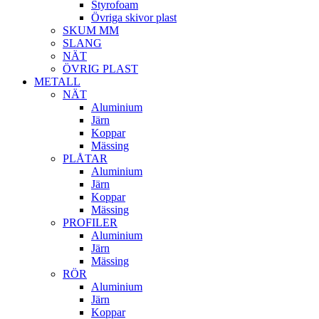
Styrofoam
Övriga skivor plast
SKUM MM
SLANG
NÄT
ÖVRIG PLAST
METALL
NÄT
Aluminium
Järn
Koppar
Mässing
PLÅTAR
Aluminium
Järn
Koppar
Mässing
PROFILER
Aluminium
Järn
Mässing
RÖR
Aluminium
Järn
Koppar