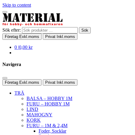
Skip to content
Sök efter:
Sök
Företag
Exkl.moms
Privat
Inkl.moms
0
|
0,00 kr
Navigera
Företag
Exkl.moms
Privat
Inkl.moms
TRÄ
BALSA – HOBBY 1M
FURU – HOBBY 1M
LIND
MAHOGNY
KORK
FURU – 1M & 2,4M
Foder, Socklar