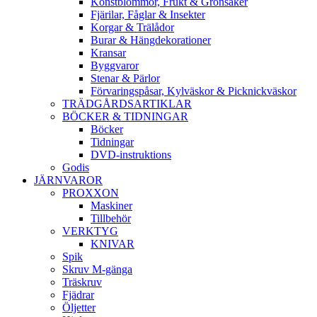
Konstblommor, Frukt & Grönsaker
Fjärilar, Fåglar & Insekter
Korgar & Trälådor
Burar & Hängdekorationer
Kransar
Byggvaror
Stenar & Pärlor
Förvaringspåsar, Kylväskor & Picknickväskor
TRÄDGÅRDSARTIKLAR
BÖCKER & TIDNINGAR
Böcker
Tidningar
DVD-instruktions
Godis
JÄRNVAROR
PROXXON
Maskiner
Tillbehör
VERKTYG
KNIVAR
Spik
Skruv M-gänga
Träskruv
Fjädrar
Öljetter