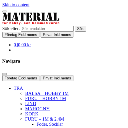
Skip to content
Sök efter:
Sök
Företag
Exkl.moms
Privat
Inkl.moms
0
|
0,00 kr
Navigera
Företag
Exkl.moms
Privat
Inkl.moms
TRÄ
BALSA – HOBBY 1M
FURU – HOBBY 1M
LIND
MAHOGNY
KORK
FURU – 1M & 2,4M
Foder, Socklar