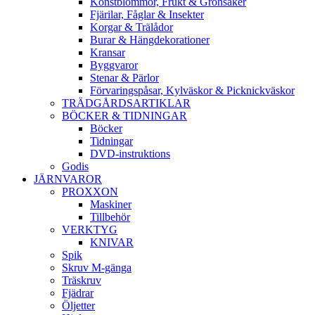
Konstblommor, Frukt & Grönsaker
Fjärilar, Fåglar & Insekter
Korgar & Trälådor
Burar & Hängdekorationer
Kransar
Byggvaror
Stenar & Pärlor
Förvaringspåsar, Kylväskor & Picknickväskor
TRÄDGÅRDSARTIKLAR
BÖCKER & TIDNINGAR
Böcker
Tidningar
DVD-instruktions
Godis
JÄRNVAROR
PROXXON
Maskiner
Tillbehör
VERKTYG
KNIVAR
Spik
Skruv M-gänga
Träskruv
Fjädrar
Öljetter