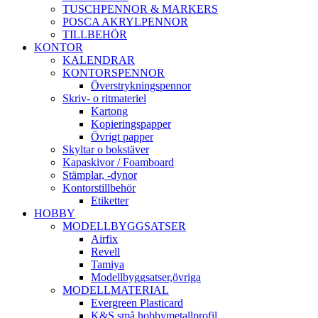
TUSCHPENNOR & MARKERS
POSCA AKRYLPENNOR
TILLBEHÖR
KONTOR
KALENDRAR
KONTORSPENNOR
Överstrykningspennor
Skriv- o ritmateriel
Kartong
Kopieringspapper
Övrigt papper
Skyltar o bokstäver
Kapaskivor / Foamboard
Stämplar, -dynor
Kontorstillbehör
Etiketter
HOBBY
MODELLBYGGSATSER
Airfix
Revell
Tamiya
Modellbyggsatser,övriga
MODELLMATERIAL
Evergreen Plasticard
K&S små hobbymetallprofil