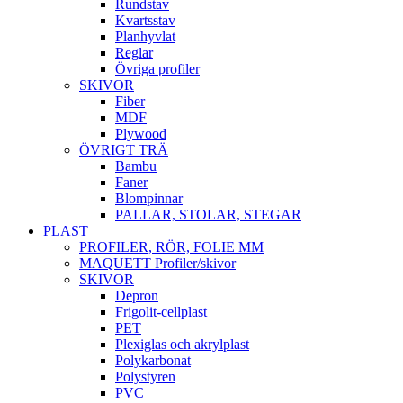
Rundstav
Kvartsstav
Planhyvlat
Reglar
Övriga profiler
SKIVOR
Fiber
MDF
Plywood
ÖVRIGT TRÄ
Bambu
Faner
Blompinnar
PALLAR, STOLAR, STEGAR
PLAST
PROFILER, RÖR, FOLIE MM
MAQUETT Profiler/skivor
SKIVOR
Depron
Frigolit-cellplast
PET
Plexiglas och akrylplast
Polykarbonat
Polystyren
PVC