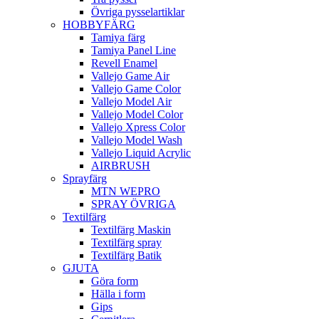
Övriga pysselartiklar
HOBBYFÄRG
Tamiya färg
Tamiya Panel Line
Revell Enamel
Vallejo Game Air
Vallejo Game Color
Vallejo Model Air
Vallejo Model Color
Vallejo Xpress Color
Vallejo Model Wash
Vallejo Liquid Acrylic
AIRBRUSH
Sprayfärg
MTN WEPRO
SPRAY ÖVRIGA
Textilfärg
Textilfärg Maskin
Textilfärg spray
Textilfärg Batik
GJUTA
Göra form
Hälla i form
Gips