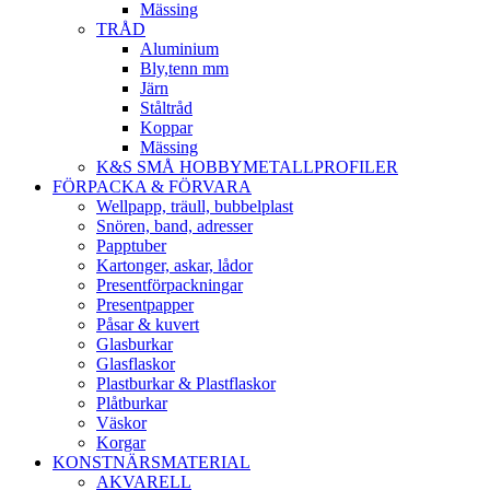
Mässing
TRÅD
Aluminium
Bly,tenn mm
Järn
Ståltråd
Koppar
Mässing
K&S SMÅ HOBBYMETALLPROFILER
FÖRPACKA & FÖRVARA
Wellpapp, träull, bubbelplast
Snören, band, adresser
Papptuber
Kartonger, askar, lådor
Presentförpackningar
Presentpapper
Påsar & kuvert
Glasburkar
Glasflaskor
Plastburkar & Plastflaskor
Plåtburkar
Väskor
Korgar
KONSTNÄRSMATERIAL
AKVARELL