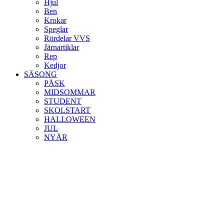
Hjul
Ben
Krokar
Speglar
Rördelar VVS
Järnartiklar
Rep
Kedjor
SÄSONG
PÅSK
MIDSOMMAR
STUDENT
SKOLSTART
HALLOWEEN
JUL
NYÅR