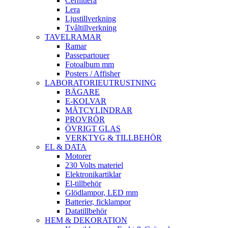
Cernitlera
Lera
Ljustillverkning
Tvåltillverkning
TAVELRAMAR
Ramar
Passepartouer
Fotoalbum mm
Posters / Affisher
LABORATORIEUTRUSTNING
BÄGARE
E-KOLVAR
MÄTCYLINDRAR
PROVRÖR
ÖVRIGT GLAS
VERKTYG & TILLBEHÖR
EL & DATA
Motorer
230 Volts materiel
Elektronikartiklar
El-tillbehör
Glödlampor, LED mm
Batterier, ficklampor
Datatillbehör
HEM & DEKORATION