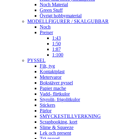
Noch Material
Green Stuff
Övrigt hobbymaterial
MODELLFIGURER / SKALGUBBAR
Noch
Preiser
1:43
1:50
1:87
1:100
PYSSEL
Filt, tyg
Kontaktplast
Metervaror
Bokstäver pyssel
Papier mache
Vadd- flirtkulor
Styrolit- frigolitkulor
Stickers
Pärlor
SMYCKESTILLVERKNING
Scrapbooking, kort
Slime & Squeeze
Lek och present
Trä pyssel