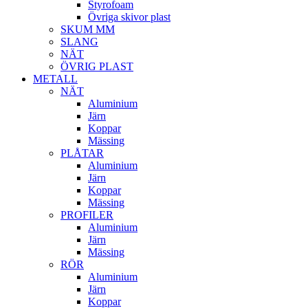
Styrofoam
Övriga skivor plast
SKUM MM
SLANG
NÄT
ÖVRIG PLAST
METALL
NÄT
Aluminium
Järn
Koppar
Mässing
PLÅTAR
Aluminium
Järn
Koppar
Mässing
PROFILER
Aluminium
Järn
Mässing
RÖR
Aluminium
Järn
Koppar