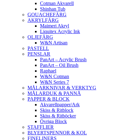
Cotman Akvarell
Shinhan Tub
GOUACHEFÄRG
AKRYLFÄRG
Maimeri Akryl
Liquitex Acrylic Ink
OLJEFÄRG
W&N Artisan
PASTELL
PENSLAR
PanArt – Acrylic Brush
PanArt – Oil Brush
Raphael
W&N Cotman
W&N Series 7
MÅLARKNIVAR & VERKTYG
MÅLARDUK & PANNÅ
PAPPER & BLOCK
Akvarellpapper/Ark
Skiss & Ritblock
Skiss & Ritböcker
Övriga Block
STAFFLIER
BLYERTSPENNOR & KOL
FINELINERS