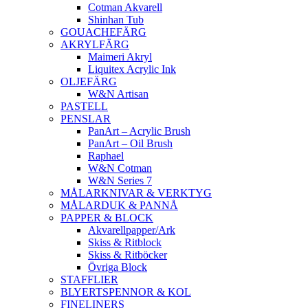
Cotman Akvarell
Shinhan Tub
GOUACHEFÄRG
AKRYLFÄRG
Maimeri Akryl
Liquitex Acrylic Ink
OLJEFÄRG
W&N Artisan
PASTELL
PENSLAR
PanArt – Acrylic Brush
PanArt – Oil Brush
Raphael
W&N Cotman
W&N Series 7
MÅLARKNIVAR & VERKTYG
MÅLARDUK & PANNÅ
PAPPER & BLOCK
Akvarellpapper/Ark
Skiss & Ritblock
Skiss & Ritböcker
Övriga Block
STAFFLIER
BLYERTSPENNOR & KOL
FINELINERS