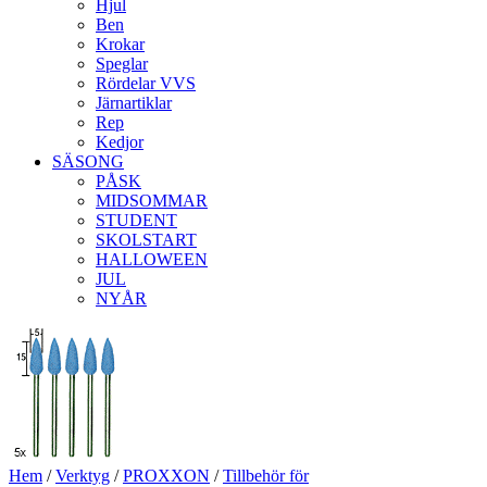
Hjul
Ben
Krokar
Speglar
Rördelar VVS
Järnartiklar
Rep
Kedjor
SÄSONG
PÅSK
MIDSOMMAR
STUDENT
SKOLSTART
HALLOWEEN
JUL
NYÅR
Hem
/
Verktyg
/
PROXXON
/
Tillbehör för