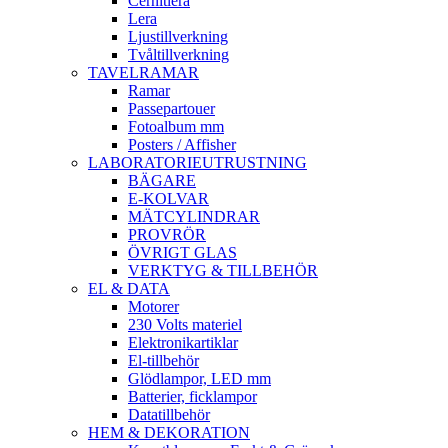
Cernitlera
Lera
Ljustillverkning
Tvåltillverkning
TAVELRAMAR
Ramar
Passepartouer
Fotoalbum mm
Posters / Affisher
LABORATORIEUTRUSTNING
BÄGARE
E-KOLVAR
MÄTCYLINDRAR
PROVRÖR
ÖVRIGT GLAS
VERKTYG & TILLBEHÖR
EL & DATA
Motorer
230 Volts materiel
Elektronikartiklar
El-tillbehör
Glödlampor, LED mm
Batterier, ficklampor
Datatillbehör
HEM & DEKORATION