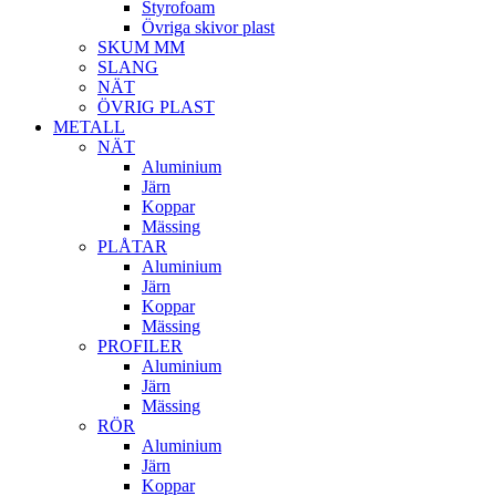
Styrofoam
Övriga skivor plast
SKUM MM
SLANG
NÄT
ÖVRIG PLAST
METALL
NÄT
Aluminium
Järn
Koppar
Mässing
PLÅTAR
Aluminium
Järn
Koppar
Mässing
PROFILER
Aluminium
Järn
Mässing
RÖR
Aluminium
Järn
Koppar