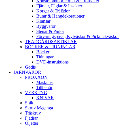
Konstblommor, Frukt & Grönsaker
Fjärilar, Fåglar & Insekter
Korgar & Trälådor
Burar & Hängdekorationer
Kransar
Byggvaror
Stenar & Pärlor
Förvaringspåsar, Kylväskor & Picknickväskor
TRÄDGÅRDSARTIKLAR
BÖCKER & TIDNINGAR
Böcker
Tidningar
DVD-instruktions
Godis
JÄRNVAROR
PROXXON
Maskiner
Tillbehör
VERKTYG
KNIVAR
Spik
Skruv M-gänga
Träskruv
Fjädrar
Öljetter