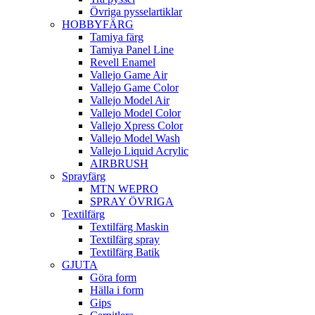
Övriga pysselartiklar
HOBBYFÄRG
Tamiya färg
Tamiya Panel Line
Revell Enamel
Vallejo Game Air
Vallejo Game Color
Vallejo Model Air
Vallejo Model Color
Vallejo Xpress Color
Vallejo Model Wash
Vallejo Liquid Acrylic
AIRBRUSH
Sprayfärg
MTN WEPRO
SPRAY ÖVRIGA
Textilfärg
Textilfärg Maskin
Textilfärg spray
Textilfärg Batik
GJUTA
Göra form
Hälla i form
Gips