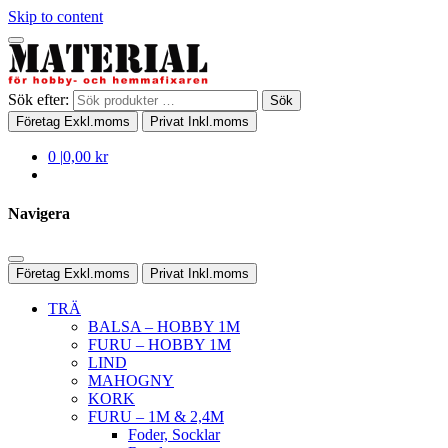
Skip to content
Sök efter:
Sök
Företag
Exkl.moms
Privat
Inkl.moms
0
|
0,00 kr
Navigera
Företag
Exkl.moms
Privat
Inkl.moms
TRÄ
BALSA – HOBBY 1M
FURU – HOBBY 1M
LIND
MAHOGNY
KORK
FURU – 1M & 2,4M
Foder, Socklar