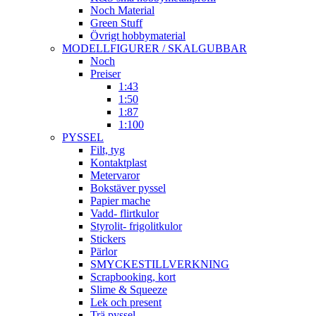
Noch Material
Green Stuff
Övrigt hobbymaterial
MODELLFIGURER / SKALGUBBAR
Noch
Preiser
1:43
1:50
1:87
1:100
PYSSEL
Filt, tyg
Kontaktplast
Metervaror
Bokstäver pyssel
Papier mache
Vadd- flirtkulor
Styrolit- frigolitkulor
Stickers
Pärlor
SMYCKESTILLVERKNING
Scrapbooking, kort
Slime & Squeeze
Lek och present
Trä pyssel