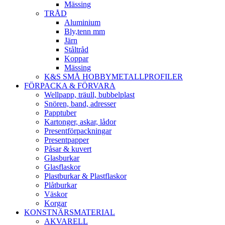
Mässing
TRÅD
Aluminium
Bly,tenn mm
Järn
Ståltråd
Koppar
Mässing
K&S SMÅ HOBBYMETALLPROFILER
FÖRPACKA & FÖRVARA
Wellpapp, träull, bubbelplast
Snören, band, adresser
Papptuber
Kartonger, askar, lådor
Presentförpackningar
Presentpapper
Påsar & kuvert
Glasburkar
Glasflaskor
Plastburkar & Plastflaskor
Plåtburkar
Väskor
Korgar
KONSTNÄRSMATERIAL
AKVARELL