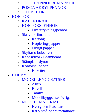
TUSCHPENNOR & MARKERS
POSCA AKRYLPENNOR
TILLBEHÖR
KONTOR
KALENDRAR
KONTORSPENNOR
Överstrykningspennor
Skriv- o ritmateriel
Kartong
Kopieringspapper
Övrigt papper
Skyltar o bokstäver
Kapaskivor / Foamboard
Stämplar, -dynor
Kontorstillbehör
Etiketter
HOBBY
MODELLBYGGSATSER
Airfix
Revell
Tamiya
Modellbyggsatser,övriga
MODELLMATERIAL
Evergreen Plasticard
K&S små hobbymetallprofil