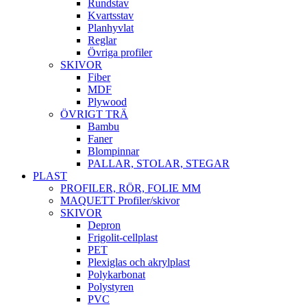
Rundstav
Kvartsstav
Planhyvlat
Reglar
Övriga profiler
SKIVOR
Fiber
MDF
Plywood
ÖVRIGT TRÄ
Bambu
Faner
Blompinnar
PALLAR, STOLAR, STEGAR
PLAST
PROFILER, RÖR, FOLIE MM
MAQUETT Profiler/skivor
SKIVOR
Depron
Frigolit-cellplast
PET
Plexiglas och akrylplast
Polykarbonat
Polystyren
PVC