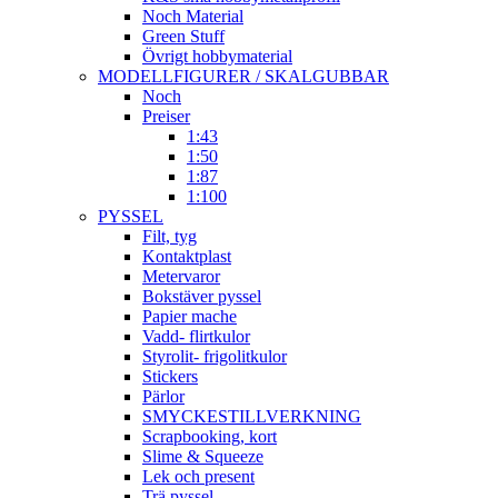
Noch Material
Green Stuff
Övrigt hobbymaterial
MODELLFIGURER / SKALGUBBAR
Noch
Preiser
1:43
1:50
1:87
1:100
PYSSEL
Filt, tyg
Kontaktplast
Metervaror
Bokstäver pyssel
Papier mache
Vadd- flirtkulor
Styrolit- frigolitkulor
Stickers
Pärlor
SMYCKESTILLVERKNING
Scrapbooking, kort
Slime & Squeeze
Lek och present
Trä pyssel