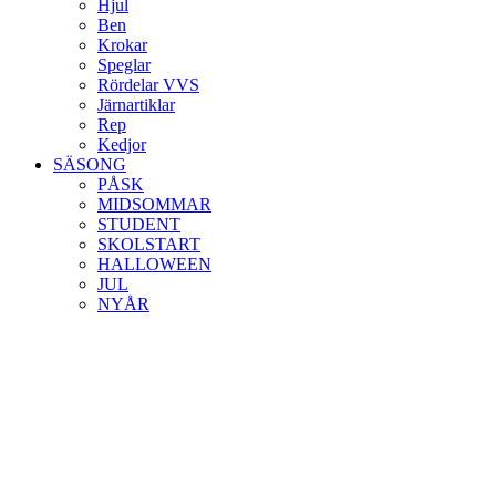
Hjul
Ben
Krokar
Speglar
Rördelar VVS
Järnartiklar
Rep
Kedjor
SÄSONG
PÅSK
MIDSOMMAR
STUDENT
SKOLSTART
HALLOWEEN
JUL
NYÅR