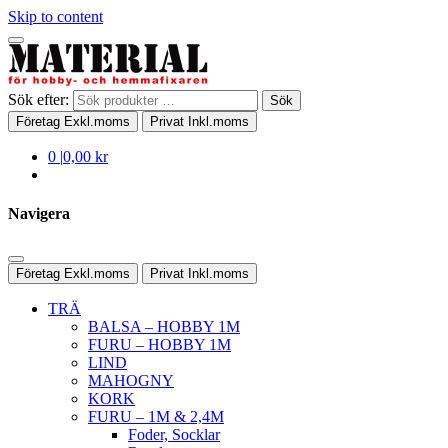
Skip to content
Sök efter:
Sök
Företag
Exkl.moms
Privat
Inkl.moms
0
|
0,00 kr
Navigera
Företag
Exkl.moms
Privat
Inkl.moms
TRÄ
BALSA – HOBBY 1M
FURU – HOBBY 1M
LIND
MAHOGNY
KORK
FURU – 1M & 2,4M
Foder, Socklar