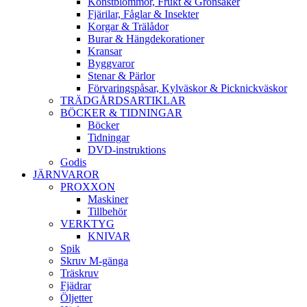
Konstblommor, Frukt & Grönsaker
Fjärilar, Fåglar & Insekter
Korgar & Trälådor
Burar & Hängdekorationer
Kransar
Byggvaror
Stenar & Pärlor
Förvaringspåsar, Kylväskor & Picknickväskor
TRÄDGÅRDSARTIKLAR
BÖCKER & TIDNINGAR
Böcker
Tidningar
DVD-instruktions
Godis
JÄRNVAROR
PROXXON
Maskiner
Tillbehör
VERKTYG
KNIVAR
Spik
Skruv M-gänga
Träskruv
Fjädrar
Öljetter