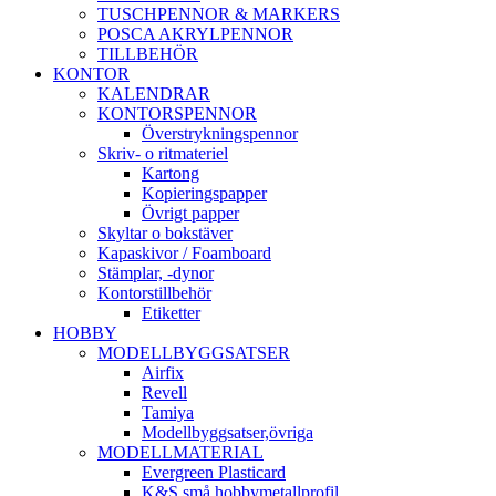
TUSCHPENNOR & MARKERS
POSCA AKRYLPENNOR
TILLBEHÖR
KONTOR
KALENDRAR
KONTORSPENNOR
Överstrykningspennor
Skriv- o ritmateriel
Kartong
Kopieringspapper
Övrigt papper
Skyltar o bokstäver
Kapaskivor / Foamboard
Stämplar, -dynor
Kontorstillbehör
Etiketter
HOBBY
MODELLBYGGSATSER
Airfix
Revell
Tamiya
Modellbyggsatser,övriga
MODELLMATERIAL
Evergreen Plasticard
K&S små hobbymetallprofil