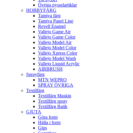
Övriga pysselartiklar
HOBBYFÄRG
Tamiya färg
Tamiya Panel Line
Revell Enamel
Vallejo Game Air
Vallejo Game Color
Vallejo Model Air
Vallejo Model Color
Vallejo Xpress Color
Vallejo Model Wash
Vallejo Liquid Acrylic
AIRBRUSH
Sprayfärg
MTN WEPRO
SPRAY ÖVRIGA
Textilfärg
Textilfärg Maskin
Textilfärg spray
Textilfärg Batik
GJUTA
Göra form
Hälla i form
Gips