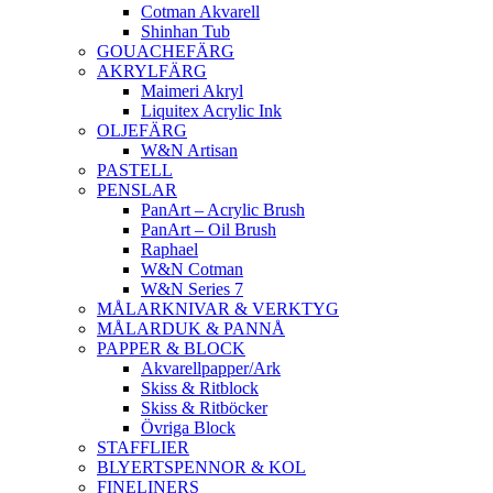
Cotman Akvarell
Shinhan Tub
GOUACHEFÄRG
AKRYLFÄRG
Maimeri Akryl
Liquitex Acrylic Ink
OLJEFÄRG
W&N Artisan
PASTELL
PENSLAR
PanArt – Acrylic Brush
PanArt – Oil Brush
Raphael
W&N Cotman
W&N Series 7
MÅLARKNIVAR & VERKTYG
MÅLARDUK & PANNÅ
PAPPER & BLOCK
Akvarellpapper/Ark
Skiss & Ritblock
Skiss & Ritböcker
Övriga Block
STAFFLIER
BLYERTSPENNOR & KOL
FINELINERS