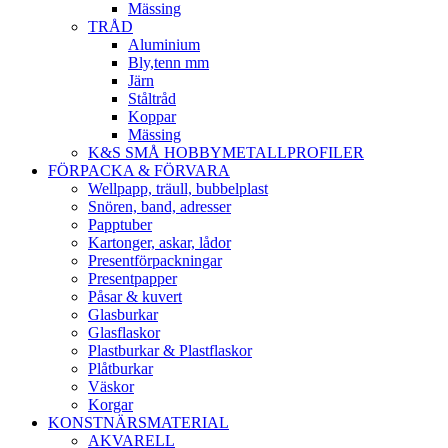
Mässing
TRÅD
Aluminium
Bly,tenn mm
Järn
Ståltråd
Koppar
Mässing
K&S SMÅ HOBBYMETALLPROFILER
FÖRPACKA & FÖRVARA
Wellpapp, träull, bubbelplast
Snören, band, adresser
Papptuber
Kartonger, askar, lådor
Presentförpackningar
Presentpapper
Påsar & kuvert
Glasburkar
Glasflaskor
Plastburkar & Plastflaskor
Plåtburkar
Väskor
Korgar
KONSTNÄRSMATERIAL
AKVARELL