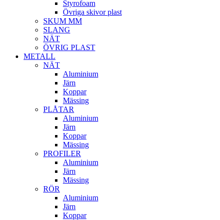
Styrofoam
Övriga skivor plast
SKUM MM
SLANG
NÄT
ÖVRIG PLAST
METALL
NÄT
Aluminium
Järn
Koppar
Mässing
PLÅTAR
Aluminium
Järn
Koppar
Mässing
PROFILER
Aluminium
Järn
Mässing
RÖR
Aluminium
Järn
Koppar