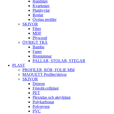
Rundstav
Kvartsstav
Planhyvlat
Reglar
Övriga profiler
SKIVOR
Fiber
MDF
Plywood
ÖVRIGT TRÄ
Bambu
Faner
Blompinnar
PALLAR, STOLAR, STEGAR
PLAST
PROFILER, RÖR, FOLIE MM
MAQUETT Profiler/skivor
SKIVOR
Depron
Frigolit-cellplast
PET
Plexiglas och akrylplast
Polykarbonat
Polystyren
PVC