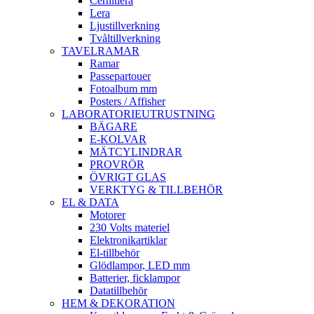
Cernitlera
Lera
Ljustillverkning
Tvåltillverkning
TAVELRAMAR
Ramar
Passepartouer
Fotoalbum mm
Posters / Affisher
LABORATORIEUTRUSTNING
BÄGARE
E-KOLVAR
MÄTCYLINDRAR
PROVRÖR
ÖVRIGT GLAS
VERKTYG & TILLBEHÖR
EL & DATA
Motorer
230 Volts materiel
Elektronikartiklar
El-tillbehör
Glödlampor, LED mm
Batterier, ficklampor
Datatillbehör
HEM & DEKORATION