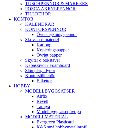
TUSCHPENNOR & MARKERS
POSCA AKRYLPENNOR
TILLBEHÖR
KONTOR
KALENDRAR
KONTORSPENNOR
Överstrykningspennor
Skriv- o ritmateriel
Kartong
Kopieringspapper
Övrigt papper
Skyltar o bokstäver
Kapaskivor / Foamboard
Stämplar, -dynor
Kontorstillbehör
Etiketter
HOBBY
MODELLBYGGSATSER
Airfix
Revell
Tamiya
Modellbyggsatser,övriga
MODELLMATERIAL
Evergreen Plasticard
K&S små hobbymetallprofil