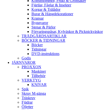
Konstblommor, Frukt & Grönsaker
Fjärilar, Fåglar & Insekter
Korgar & Trälådor
Burar & Hängdekorationer
Kransar
Byggvaror
Stenar & Pärlor
Förvaringspåsar, Kylväskor & Picknickväskor
TRÄDGÅRDSARTIKLAR
BÖCKER & TIDNINGAR
Böcker
Tidningar
DVD-instruktions
Godis
JÄRNVAROR
PROXXON
Maskiner
Tillbehör
VERKTYG
KNIVAR
Spik
Skruv M-gänga
Träskruv
Fjädrar
Öljetter