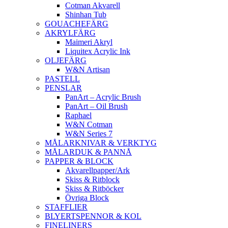
Cotman Akvarell
Shinhan Tub
GOUACHEFÄRG
AKRYLFÄRG
Maimeri Akryl
Liquitex Acrylic Ink
OLJEFÄRG
W&N Artisan
PASTELL
PENSLAR
PanArt – Acrylic Brush
PanArt – Oil Brush
Raphael
W&N Cotman
W&N Series 7
MÅLARKNIVAR & VERKTYG
MÅLARDUK & PANNÅ
PAPPER & BLOCK
Akvarellpapper/Ark
Skiss & Ritblock
Skiss & Ritböcker
Övriga Block
STAFFLIER
BLYERTSPENNOR & KOL
FINELINERS