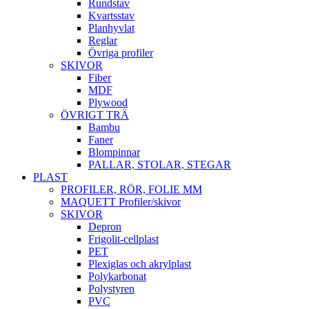
Rundstav
Kvartsstav
Planhyvlat
Reglar
Övriga profiler
SKIVOR
Fiber
MDF
Plywood
ÖVRIGT TRÄ
Bambu
Faner
Blompinnar
PALLAR, STOLAR, STEGAR
PLAST
PROFILER, RÖR, FOLIE MM
MAQUETT Profiler/skivor
SKIVOR
Depron
Frigolit-cellplast
PET
Plexiglas och akrylplast
Polykarbonat
Polystyren
PVC