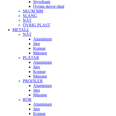
Styrofoam
Övriga skivor plast
SKUM MM
SLANG
NÄT
ÖVRIG PLAST
METALL
NÄT
Aluminium
Järn
Koppar
Mässing
PLÅTAR
Aluminium
Järn
Koppar
Mässing
PROFILER
Aluminium
Järn
Mässing
RÖR
Aluminium
Järn
Koppar