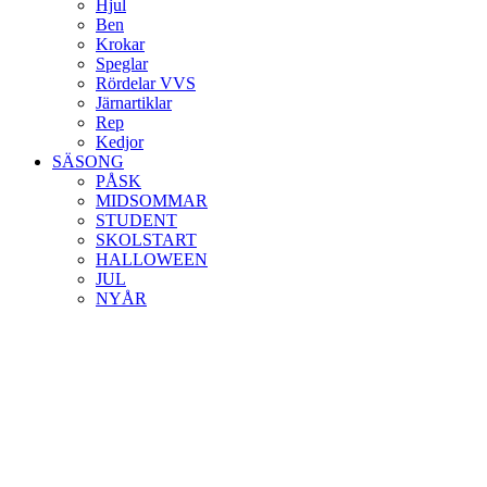
Hjul
Ben
Krokar
Speglar
Rördelar VVS
Järnartiklar
Rep
Kedjor
SÄSONG
PÅSK
MIDSOMMAR
STUDENT
SKOLSTART
HALLOWEEN
JUL
NYÅR