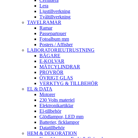
Cernitlera
Lera
Ljustillverkning
Tvåltillverkning
TAVELRAMAR
Ramar
Passepartouer
Fotoalbum mm
Posters / Affisher
LABORATORIEUTRUSTNING
BÄGARE
E-KOLVAR
MÄTCYLINDRAR
PROVRÖR
ÖVRIGT GLAS
VERKTYG & TILLBEHÖR
EL & DATA
Motorer
230 Volts materiel
Elektronikartiklar
El-tillbehör
Glödlampor, LED mm
Batterier, ficklampor
Datatillbehör
HEM & DEKORATION