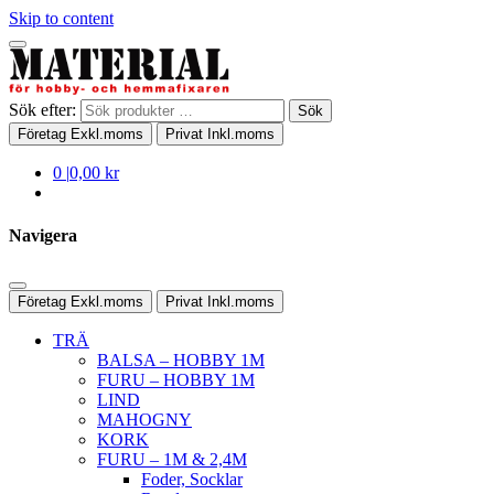
Skip to content
Sök efter:
Sök
Företag
Exkl.moms
Privat
Inkl.moms
0
|
0,00 kr
Navigera
Företag
Exkl.moms
Privat
Inkl.moms
TRÄ
BALSA – HOBBY 1M
FURU – HOBBY 1M
LIND
MAHOGNY
KORK
FURU – 1M & 2,4M
Foder, Socklar