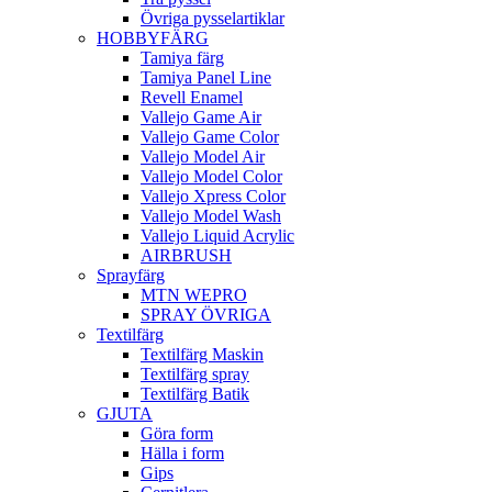
Övriga pysselartiklar
HOBBYFÄRG
Tamiya färg
Tamiya Panel Line
Revell Enamel
Vallejo Game Air
Vallejo Game Color
Vallejo Model Air
Vallejo Model Color
Vallejo Xpress Color
Vallejo Model Wash
Vallejo Liquid Acrylic
AIRBRUSH
Sprayfärg
MTN WEPRO
SPRAY ÖVRIGA
Textilfärg
Textilfärg Maskin
Textilfärg spray
Textilfärg Batik
GJUTA
Göra form
Hälla i form
Gips