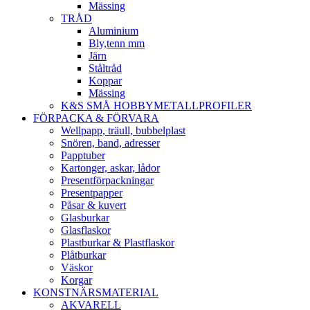
Mässing
TRÅD
Aluminium
Bly,tenn mm
Järn
Ståltråd
Koppar
Mässing
K&S SMÅ HOBBYMETALLPROFILER
FÖRPACKA & FÖRVARA
Wellpapp, träull, bubbelplast
Snören, band, adresser
Papptuber
Kartonger, askar, lådor
Presentförpackningar
Presentpapper
Påsar & kuvert
Glasburkar
Glasflaskor
Plastburkar & Plastflaskor
Plåtburkar
Väskor
Korgar
KONSTNÄRSMATERIAL
AKVARELL