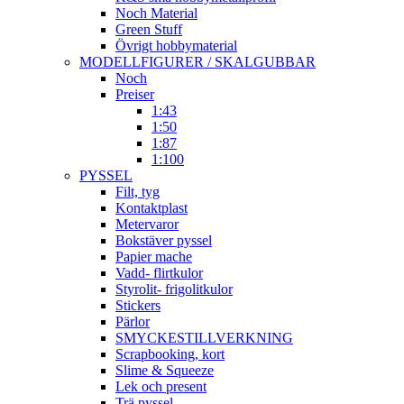
Noch Material
Green Stuff
Övrigt hobbymaterial
MODELLFIGURER / SKALGUBBAR
Noch
Preiser
1:43
1:50
1:87
1:100
PYSSEL
Filt, tyg
Kontaktplast
Metervaror
Bokstäver pyssel
Papier mache
Vadd- flirtkulor
Styrolit- frigolitkulor
Stickers
Pärlor
SMYCKESTILLVERKNING
Scrapbooking, kort
Slime & Squeeze
Lek och present
Trä pyssel