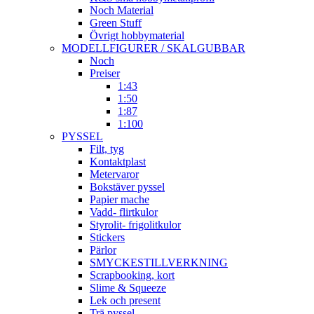
Noch Material
Green Stuff
Övrigt hobbymaterial
MODELLFIGURER / SKALGUBBAR
Noch
Preiser
1:43
1:50
1:87
1:100
PYSSEL
Filt, tyg
Kontaktplast
Metervaror
Bokstäver pyssel
Papier mache
Vadd- flirtkulor
Styrolit- frigolitkulor
Stickers
Pärlor
SMYCKESTILLVERKNING
Scrapbooking, kort
Slime & Squeeze
Lek och present
Trä pyssel