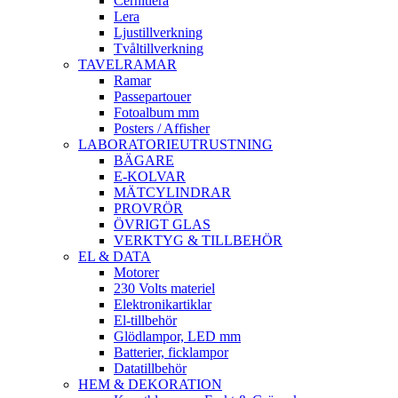
Cernitlera
Lera
Ljustillverkning
Tvåltillverkning
TAVELRAMAR
Ramar
Passepartouer
Fotoalbum mm
Posters / Affisher
LABORATORIEUTRUSTNING
BÄGARE
E-KOLVAR
MÄTCYLINDRAR
PROVRÖR
ÖVRIGT GLAS
VERKTYG & TILLBEHÖR
EL & DATA
Motorer
230 Volts materiel
Elektronikartiklar
El-tillbehör
Glödlampor, LED mm
Batterier, ficklampor
Datatillbehör
HEM & DEKORATION