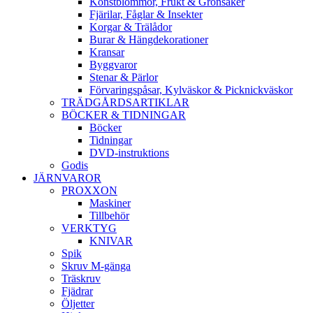
Konstblommor, Frukt & Grönsaker
Fjärilar, Fåglar & Insekter
Korgar & Trälådor
Burar & Hängdekorationer
Kransar
Byggvaror
Stenar & Pärlor
Förvaringspåsar, Kylväskor & Picknickväskor
TRÄDGÅRDSARTIKLAR
BÖCKER & TIDNINGAR
Böcker
Tidningar
DVD-instruktions
Godis
JÄRNVAROR
PROXXON
Maskiner
Tillbehör
VERKTYG
KNIVAR
Spik
Skruv M-gänga
Träskruv
Fjädrar
Öljetter