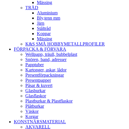
Mässing
TRÅD
Aluminium
Bly,tenn mm
Järn
Ståltråd
Koppar
Mässing
K&S SMÅ HOBBYMETALLPROFILER
FÖRPACKA & FÖRVARA
Wellpapp, träull, bubbelplast
Snören, band, adresser
Papptuber
Kartonger, askar, lådor
Presentförpackningar
Presentpapper
Påsar & kuvert
Glasburkar
Glasflaskor
Plastburkar & Plastflaskor
Plåtburkar
Väskor
Korgar
KONSTNÄRSMATERIAL
AKVARELL