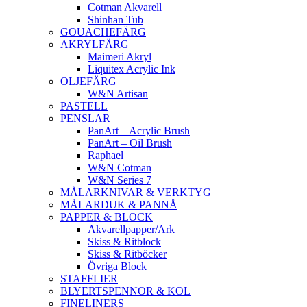
Cotman Akvarell
Shinhan Tub
GOUACHEFÄRG
AKRYLFÄRG
Maimeri Akryl
Liquitex Acrylic Ink
OLJEFÄRG
W&N Artisan
PASTELL
PENSLAR
PanArt – Acrylic Brush
PanArt – Oil Brush
Raphael
W&N Cotman
W&N Series 7
MÅLARKNIVAR & VERKTYG
MÅLARDUK & PANNÅ
PAPPER & BLOCK
Akvarellpapper/Ark
Skiss & Ritblock
Skiss & Ritböcker
Övriga Block
STAFFLIER
BLYERTSPENNOR & KOL
FINELINERS