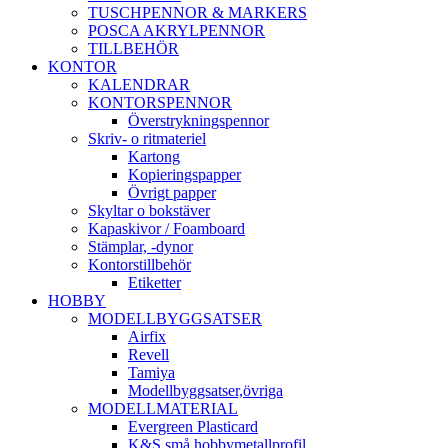
TUSCHPENNOR & MARKERS
POSCA AKRYLPENNOR
TILLBEHÖR
KONTOR
KALENDRAR
KONTORSPENNOR
Överstrykningspennor
Skriv- o ritmateriel
Kartong
Kopieringspapper
Övrigt papper
Skyltar o bokstäver
Kapaskivor / Foamboard
Stämplar, -dynor
Kontorstillbehör
Etiketter
HOBBY
MODELLBYGGSATSER
Airfix
Revell
Tamiya
Modellbyggsatser,övriga
MODELLMATERIAL
Evergreen Plasticard
K&S små hobbymetallprofil