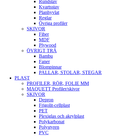
Rundstav
Kvartsstav
Planhyvlat
Reglar
Övriga profiler
SKIVOR
Fiber
MDF
Plywood
ÖVRIGT TRÄ
Bambu
Faner
Blompinnar
PALLAR, STOLAR, STEGAR
PLAST
PROFILER, RÖR, FOLIE MM
MAQUETT Profiler/skivor
SKIVOR
Depron
Frigolit-cellplast
PET
Plexiglas och akrylplast
Polykarbonat
Polystyren
PVC