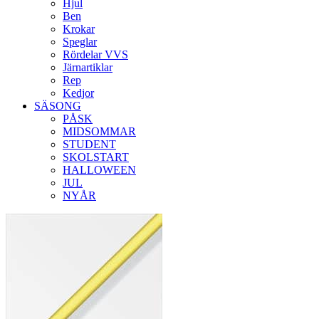
Hjul
Ben
Krokar
Speglar
Rördelar VVS
Järnartiklar
Rep
Kedjor
SÄSONG
PÅSK
MIDSOMMAR
STUDENT
SKOLSTART
HALLOWEEN
JUL
NYÅR