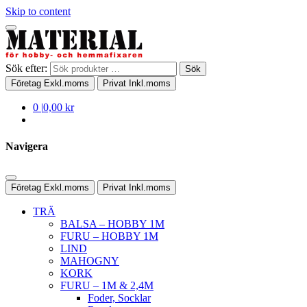
Skip to content
Sök efter:
Sök
Företag
Exkl.moms
Privat
Inkl.moms
0
|
0,00 kr
Navigera
Företag
Exkl.moms
Privat
Inkl.moms
TRÄ
BALSA – HOBBY 1M
FURU – HOBBY 1M
LIND
MAHOGNY
KORK
FURU – 1M & 2,4M
Foder, Socklar