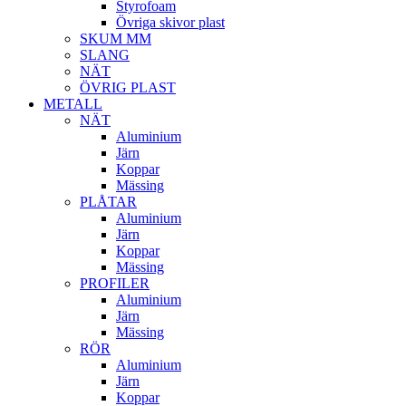
Styrofoam
Övriga skivor plast
SKUM MM
SLANG
NÄT
ÖVRIG PLAST
METALL
NÄT
Aluminium
Järn
Koppar
Mässing
PLÅTAR
Aluminium
Järn
Koppar
Mässing
PROFILER
Aluminium
Järn
Mässing
RÖR
Aluminium
Järn
Koppar