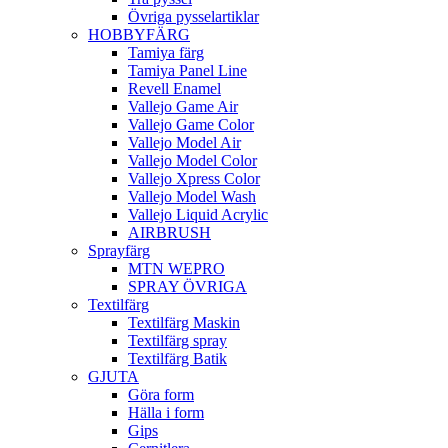
Övriga pysselartiklar
HOBBYFÄRG
Tamiya färg
Tamiya Panel Line
Revell Enamel
Vallejo Game Air
Vallejo Game Color
Vallejo Model Air
Vallejo Model Color
Vallejo Xpress Color
Vallejo Model Wash
Vallejo Liquid Acrylic
AIRBRUSH
Sprayfärg
MTN WEPRO
SPRAY ÖVRIGA
Textilfärg
Textilfärg Maskin
Textilfärg spray
Textilfärg Batik
GJUTA
Göra form
Hälla i form
Gips