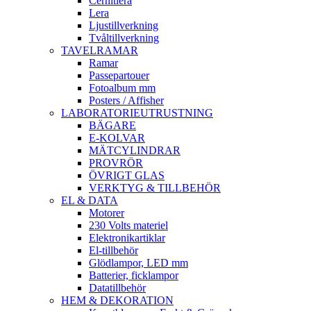
Cernitlera
Lera
Ljustillverkning
Tvåltillverkning
TAVELRAMAR
Ramar
Passepartouer
Fotoalbum mm
Posters / Affisher
LABORATORIEUTRUSTNING
BÄGARE
E-KOLVAR
MÄTCYLINDRAR
PROVRÖR
ÖVRIGT GLAS
VERKTYG & TILLBEHÖR
EL & DATA
Motorer
230 Volts materiel
Elektronikartiklar
El-tillbehör
Glödlampor, LED mm
Batterier, ficklampor
Datatillbehör
HEM & DEKORATION