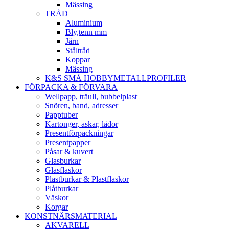
Mässing
TRÅD
Aluminium
Bly,tenn mm
Järn
Ståltråd
Koppar
Mässing
K&S SMÅ HOBBYMETALLPROFILER
FÖRPACKA & FÖRVARA
Wellpapp, träull, bubbelplast
Snören, band, adresser
Papptuber
Kartonger, askar, lådor
Presentförpackningar
Presentpapper
Påsar & kuvert
Glasburkar
Glasflaskor
Plastburkar & Plastflaskor
Plåtburkar
Väskor
Korgar
KONSTNÄRSMATERIAL
AKVARELL