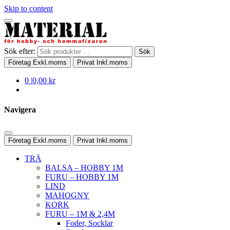
Skip to content
Sök efter:
Sök
Företag
Exkl.moms
Privat
Inkl.moms
0
|
0,00 kr
Navigera
Företag
Exkl.moms
Privat
Inkl.moms
TRÄ
BALSA – HOBBY 1M
FURU – HOBBY 1M
LIND
MAHOGNY
KORK
FURU – 1M & 2,4M
Foder, Socklar