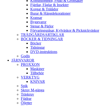
Konstblommor, Frukt & Grönsaker
Fjärilar, Fåglar & Insekter
Korgar & Trälådor
Burar & Hängdekorationer
Kransar
Byggvaror
Stenar & Pärlor
Förvaringspåsar, Kylväskor & Picknickväskor
TRÄDGÅRDSARTIKLAR
BÖCKER & TIDNINGAR
Böcker
Tidningar
DVD-instruktions
Godis
JÄRNVAROR
PROXXON
Maskiner
Tillbehör
VERKTYG
KNIVAR
Spik
Skruv M-gänga
Träskruv
Fjädrar
Öljetter