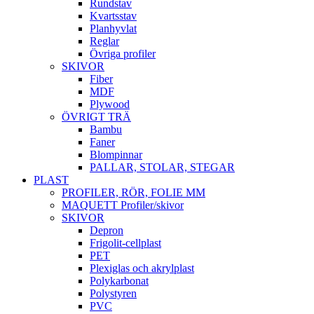
Rundstav
Kvartsstav
Planhyvlat
Reglar
Övriga profiler
SKIVOR
Fiber
MDF
Plywood
ÖVRIGT TRÄ
Bambu
Faner
Blompinnar
PALLAR, STOLAR, STEGAR
PLAST
PROFILER, RÖR, FOLIE MM
MAQUETT Profiler/skivor
SKIVOR
Depron
Frigolit-cellplast
PET
Plexiglas och akrylplast
Polykarbonat
Polystyren
PVC