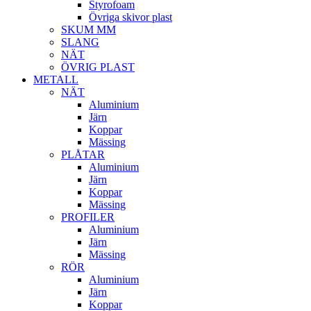
Styrofoam
Övriga skivor plast
SKUM MM
SLANG
NÄT
ÖVRIG PLAST
METALL
NÄT
Aluminium
Järn
Koppar
Mässing
PLÅTAR
Aluminium
Järn
Koppar
Mässing
PROFILER
Aluminium
Järn
Mässing
RÖR
Aluminium
Järn
Koppar