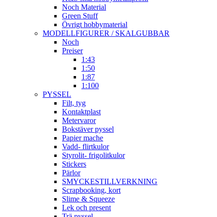
Noch Material
Green Stuff
Övrigt hobbymaterial
MODELLFIGURER / SKALGUBBAR
Noch
Preiser
1:43
1:50
1:87
1:100
PYSSEL
Filt, tyg
Kontaktplast
Metervaror
Bokstäver pyssel
Papier mache
Vadd- flirtkulor
Styrolit- frigolitkulor
Stickers
Pärlor
SMYCKESTILLVERKNING
Scrapbooking, kort
Slime & Squeeze
Lek och present
Trä pyssel