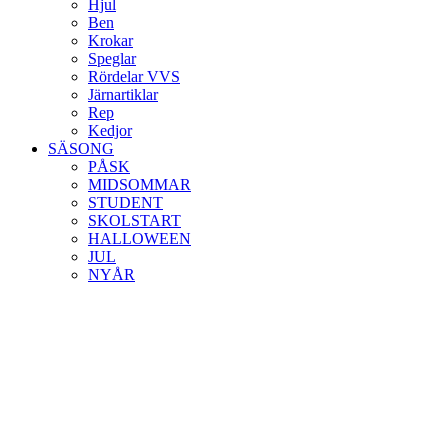
Hjul
Ben
Krokar
Speglar
Rördelar VVS
Järnartiklar
Rep
Kedjor
SÄSONG
PÅSK
MIDSOMMAR
STUDENT
SKOLSTART
HALLOWEEN
JUL
NYÅR