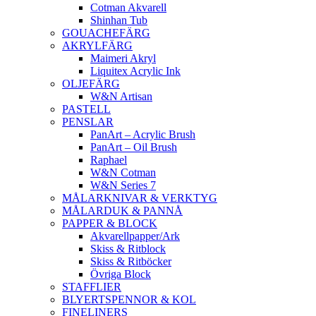
Cotman Akvarell
Shinhan Tub
GOUACHEFÄRG
AKRYLFÄRG
Maimeri Akryl
Liquitex Acrylic Ink
OLJEFÄRG
W&N Artisan
PASTELL
PENSLAR
PanArt – Acrylic Brush
PanArt – Oil Brush
Raphael
W&N Cotman
W&N Series 7
MÅLARKNIVAR & VERKTYG
MÅLARDUK & PANNÅ
PAPPER & BLOCK
Akvarellpapper/Ark
Skiss & Ritblock
Skiss & Ritböcker
Övriga Block
STAFFLIER
BLYERTSPENNOR & KOL
FINELINERS