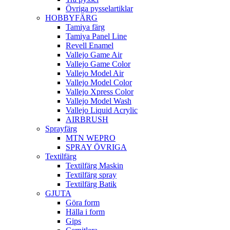
Övriga pysselartiklar
HOBBYFÄRG
Tamiya färg
Tamiya Panel Line
Revell Enamel
Vallejo Game Air
Vallejo Game Color
Vallejo Model Air
Vallejo Model Color
Vallejo Xpress Color
Vallejo Model Wash
Vallejo Liquid Acrylic
AIRBRUSH
Sprayfärg
MTN WEPRO
SPRAY ÖVRIGA
Textilfärg
Textilfärg Maskin
Textilfärg spray
Textilfärg Batik
GJUTA
Göra form
Hälla i form
Gips