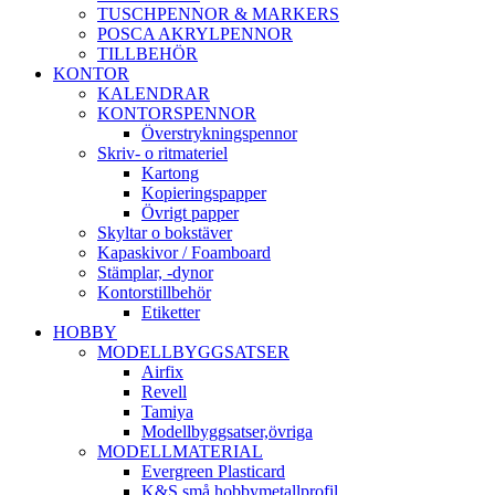
TUSCHPENNOR & MARKERS
POSCA AKRYLPENNOR
TILLBEHÖR
KONTOR
KALENDRAR
KONTORSPENNOR
Överstrykningspennor
Skriv- o ritmateriel
Kartong
Kopieringspapper
Övrigt papper
Skyltar o bokstäver
Kapaskivor / Foamboard
Stämplar, -dynor
Kontorstillbehör
Etiketter
HOBBY
MODELLBYGGSATSER
Airfix
Revell
Tamiya
Modellbyggsatser,övriga
MODELLMATERIAL
Evergreen Plasticard
K&S små hobbymetallprofil