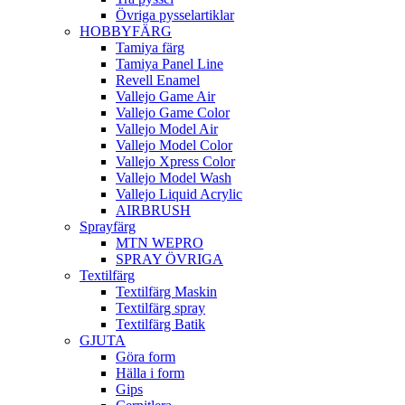
Övriga pysselartiklar
HOBBYFÄRG
Tamiya färg
Tamiya Panel Line
Revell Enamel
Vallejo Game Air
Vallejo Game Color
Vallejo Model Air
Vallejo Model Color
Vallejo Xpress Color
Vallejo Model Wash
Vallejo Liquid Acrylic
AIRBRUSH
Sprayfärg
MTN WEPRO
SPRAY ÖVRIGA
Textilfärg
Textilfärg Maskin
Textilfärg spray
Textilfärg Batik
GJUTA
Göra form
Hälla i form
Gips