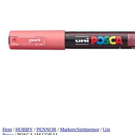
Hem
/
HOBBY
/
PENNOR
/
Markers/Spritpennor
/
Uni
Posca
/ POSCA 1M CORAL