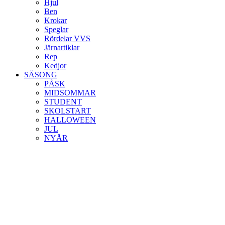
Hjul
Ben
Krokar
Speglar
Rördelar VVS
Järnartiklar
Rep
Kedjor
SÄSONG
PÅSK
MIDSOMMAR
STUDENT
SKOLSTART
HALLOWEEN
JUL
NYÅR