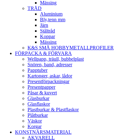
Mässing
TRÅD
Aluminium
Bly,tenn mm
Järn
Ståltråd
Koppar
Mässing
K&S SMÅ HOBBYMETALLPROFILER
FÖRPACKA & FÖRVARA
Wellpapp, träull, bubbelplast
Snören, band, adresser
Papptuber
Kartonger, askar, lådor
Presentförpackningar
Presentpapper
Påsar & kuvert
Glasburkar
Glasflaskor
Plastburkar & Plastflaskor
Plåtburkar
Väskor
Korgar
KONSTNÄRSMATERIAL
AKVARELL