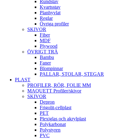
Rundstav
Kvartsstav
Planhyvlat
Reglar
Övriga profiler
SKIVOR
Fiber
MDF
Plywood
ÖVRIGT TRÄ
Bambu
Faner
Blompinnar
PALLAR, STOLAR, STEGAR
PLAST
PROFILER, RÖR, FOLIE MM
MAQUETT Profiler/skivor
SKIVOR
Depron
Frigolit-cellplast
PET
Plexiglas och akrylplast
Polykarbonat
Polystyren
PVC