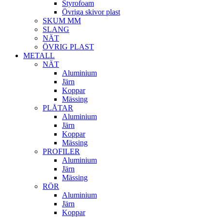
Styrofoam
Övriga skivor plast
SKUM MM
SLANG
NÄT
ÖVRIG PLAST
METALL
NÄT
Aluminium
Järn
Koppar
Mässing
PLÅTAR
Aluminium
Järn
Koppar
Mässing
PROFILER
Aluminium
Järn
Mässing
RÖR
Aluminium
Järn
Koppar