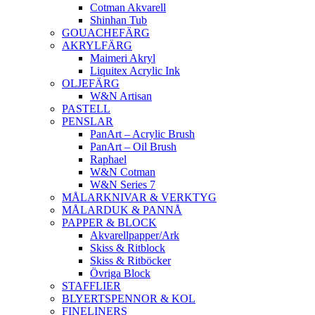
Cotman Akvarell
Shinhan Tub
GOUACHEFÄRG
AKRYLFÄRG
Maimeri Akryl
Liquitex Acrylic Ink
OLJEFÄRG
W&N Artisan
PASTELL
PENSLAR
PanArt – Acrylic Brush
PanArt – Oil Brush
Raphael
W&N Cotman
W&N Series 7
MÅLARKNIVAR & VERKTYG
MÅLARDUK & PANNÅ
PAPPER & BLOCK
Akvarellpapper/Ark
Skiss & Ritblock
Skiss & Ritböcker
Övriga Block
STAFFLIER
BLYERTSPENNOR & KOL
FINELINERS