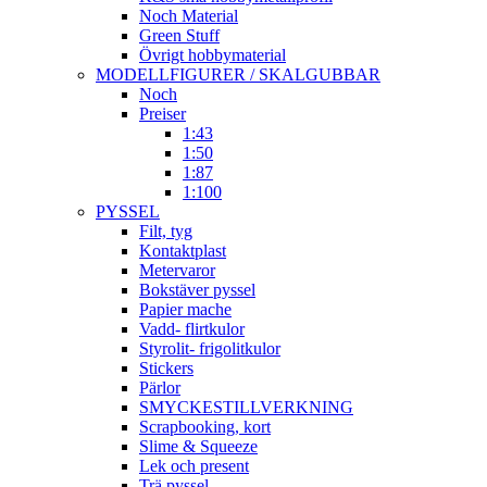
Noch Material
Green Stuff
Övrigt hobbymaterial
MODELLFIGURER / SKALGUBBAR
Noch
Preiser
1:43
1:50
1:87
1:100
PYSSEL
Filt, tyg
Kontaktplast
Metervaror
Bokstäver pyssel
Papier mache
Vadd- flirtkulor
Styrolit- frigolitkulor
Stickers
Pärlor
SMYCKESTILLVERKNING
Scrapbooking, kort
Slime & Squeeze
Lek och present
Trä pyssel