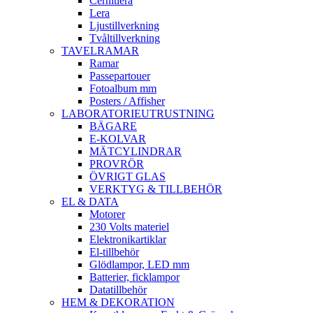
Cernitlera
Lera
Ljustillverkning
Tvåltillverkning
TAVELRAMAR
Ramar
Passepartouer
Fotoalbum mm
Posters / Affisher
LABORATORIEUTRUSTNING
BÄGARE
E-KOLVAR
MÄTCYLINDRAR
PROVRÖR
ÖVRIGT GLAS
VERKTYG & TILLBEHÖR
EL & DATA
Motorer
230 Volts materiel
Elektronikartiklar
El-tillbehör
Glödlampor, LED mm
Batterier, ficklampor
Datatillbehör
HEM & DEKORATION