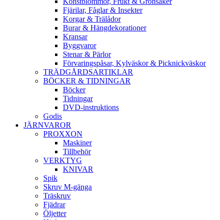
Konstblommor, Frukt & Grönsaker
Fjärilar, Fåglar & Insekter
Korgar & Trälådor
Burar & Hängdekorationer
Kransar
Byggvaror
Stenar & Pärlor
Förvaringspåsar, Kylväskor & Picknickväskor
TRÄDGÅRDSARTIKLAR
BÖCKER & TIDNINGAR
Böcker
Tidningar
DVD-instruktions
Godis
JÄRNVAROR
PROXXON
Maskiner
Tillbehör
VERKTYG
KNIVAR
Spik
Skruv M-gänga
Träskruv
Fjädrar
Öljetter