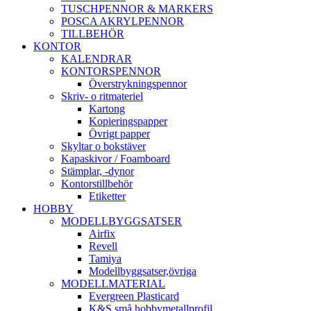
TUSCHPENNOR & MARKERS
POSCA AKRYLPENNOR
TILLBEHÖR
KONTOR
KALENDRAR
KONTORSPENNOR
Överstrykningspennor
Skriv- o ritmateriel
Kartong
Kopieringspapper
Övrigt papper
Skyltar o bokstäver
Kapaskivor / Foamboard
Stämplar, -dynor
Kontorstillbehör
Etiketter
HOBBY
MODELLBYGGSATSER
Airfix
Revell
Tamiya
Modellbyggsatser,övriga
MODELLMATERIAL
Evergreen Plasticard
K&S små hobbymetallprofil