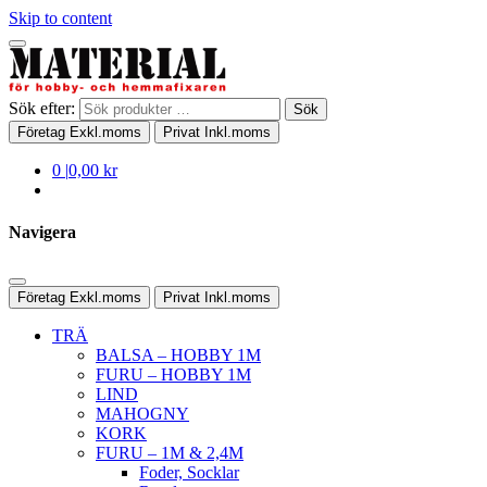
Skip to content
Sök efter:
Sök
Företag
Exkl.moms
Privat
Inkl.moms
0
|
0,00 kr
Navigera
Företag
Exkl.moms
Privat
Inkl.moms
TRÄ
BALSA – HOBBY 1M
FURU – HOBBY 1M
LIND
MAHOGNY
KORK
FURU – 1M & 2,4M
Foder, Socklar