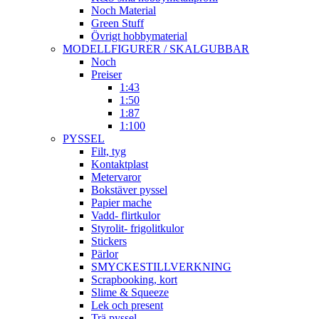
Noch Material
Green Stuff
Övrigt hobbymaterial
MODELLFIGURER / SKALGUBBAR
Noch
Preiser
1:43
1:50
1:87
1:100
PYSSEL
Filt, tyg
Kontaktplast
Metervaror
Bokstäver pyssel
Papier mache
Vadd- flirtkulor
Styrolit- frigolitkulor
Stickers
Pärlor
SMYCKESTILLVERKNING
Scrapbooking, kort
Slime & Squeeze
Lek och present
Trä pyssel