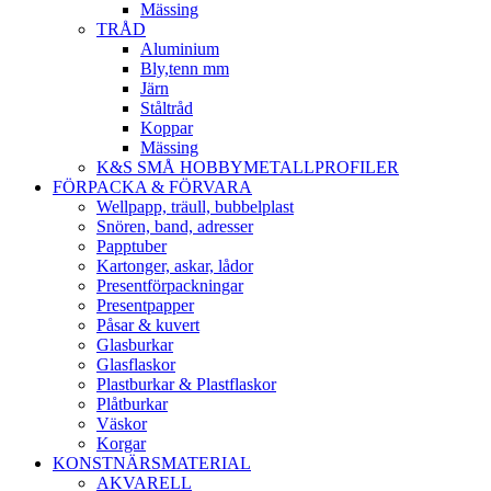
Mässing
TRÅD
Aluminium
Bly,tenn mm
Järn
Ståltråd
Koppar
Mässing
K&S SMÅ HOBBYMETALLPROFILER
FÖRPACKA & FÖRVARA
Wellpapp, träull, bubbelplast
Snören, band, adresser
Papptuber
Kartonger, askar, lådor
Presentförpackningar
Presentpapper
Påsar & kuvert
Glasburkar
Glasflaskor
Plastburkar & Plastflaskor
Plåtburkar
Väskor
Korgar
KONSTNÄRSMATERIAL
AKVARELL