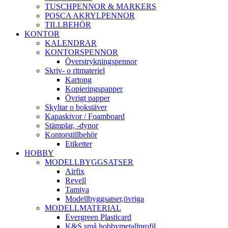
TUSCHPENNOR & MARKERS
POSCA AKRYLPENNOR
TILLBEHÖR
KONTOR
KALENDRAR
KONTORSPENNOR
Överstrykningspennor
Skriv- o ritmateriel
Kartong
Kopieringspapper
Övrigt papper
Skyltar o bokstäver
Kapaskivor / Foamboard
Stämplar, -dynor
Kontorstillbehör
Etiketter
HOBBY
MODELLBYGGSATSER
Airfix
Revell
Tamiya
Modellbyggsatser,övriga
MODELLMATERIAL
Evergreen Plasticard
K&S små hobbymetallprofil