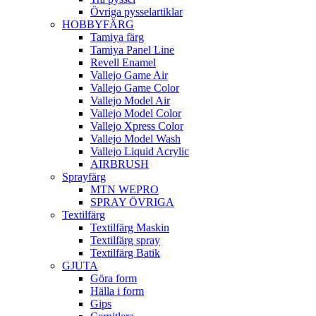
Övriga pysselartiklar
HOBBYFÄRG
Tamiya färg
Tamiya Panel Line
Revell Enamel
Vallejo Game Air
Vallejo Game Color
Vallejo Model Air
Vallejo Model Color
Vallejo Xpress Color
Vallejo Model Wash
Vallejo Liquid Acrylic
AIRBRUSH
Sprayfärg
MTN WEPRO
SPRAY ÖVRIGA
Textilfärg
Textilfärg Maskin
Textilfärg spray
Textilfärg Batik
GJUTA
Göra form
Hälla i form
Gips