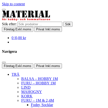
Skip to content
Sök efter:
Sök
Företag
Exkl.moms
Privat
Inkl.moms
0
|
0,00 kr
Navigera
Företag
Exkl.moms
Privat
Inkl.moms
TRÄ
BALSA – HOBBY 1M
FURU – HOBBY 1M
LIND
MAHOGNY
KORK
FURU – 1M & 2,4M
Foder, Socklar