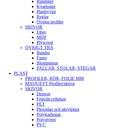
Rundstav
Kvartsstav
Planhyvlat
Reglar
Övriga profiler
SKIVOR
Fiber
MDF
Plywood
ÖVRIGT TRÄ
Bambu
Faner
Blompinnar
PALLAR, STOLAR, STEGAR
PLAST
PROFILER, RÖR, FOLIE MM
MAQUETT Profiler/skivor
SKIVOR
Depron
Frigolit-cellplast
PET
Plexiglas och akrylplast
Polykarbonat
Polystyren
PVC