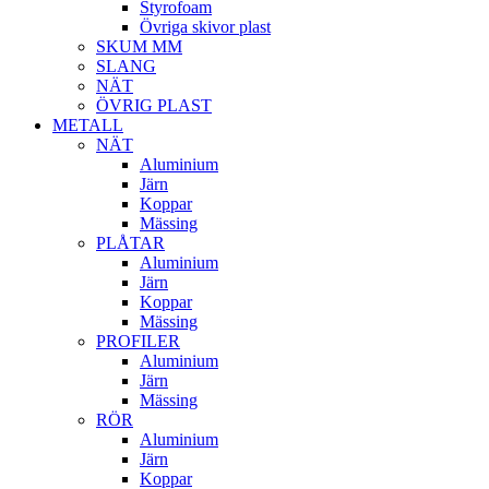
Styrofoam
Övriga skivor plast
SKUM MM
SLANG
NÄT
ÖVRIG PLAST
METALL
NÄT
Aluminium
Järn
Koppar
Mässing
PLÅTAR
Aluminium
Järn
Koppar
Mässing
PROFILER
Aluminium
Järn
Mässing
RÖR
Aluminium
Järn
Koppar