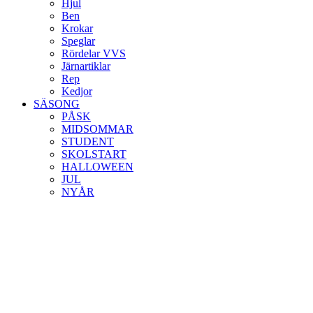
Hjul
Ben
Krokar
Speglar
Rördelar VVS
Järnartiklar
Rep
Kedjor
SÄSONG
PÅSK
MIDSOMMAR
STUDENT
SKOLSTART
HALLOWEEN
JUL
NYÅR