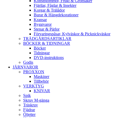
Konstblommor, Frukt & Grönsaker
Fjärilar, Fåglar & Insekter
Korgar & Trälådor
Burar & Hängdekorationer
Kransar
Byggvaror
Stenar & Pärlor
Förvaringspåsar, Kylväskor & Picknickväskor
TRÄDGÅRDSARTIKLAR
BÖCKER & TIDNINGAR
Böcker
Tidningar
DVD-instruktions
Godis
JÄRNVAROR
PROXXON
Maskiner
Tillbehör
VERKTYG
KNIVAR
Spik
Skruv M-gänga
Träskruv
Fjädrar
Öljetter