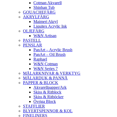
Cotman Akvarell
Shinhan Tub
GOUACHEFÄRG
AKRYLFÄRG
Maimeri Akryl
Liquitex Acrylic Ink
OLJEFÄRG
W&N Artisan
PASTELL
PENSLAR
PanArt – Acrylic Brush
PanArt – Oil Brush
Raphael
W&N Cotman
W&N Series 7
MÅLARKNIVAR & VERKTYG
MÅLARDUK & PANNÅ
PAPPER & BLOCK
Akvarellpapper/Ark
Skiss & Ritblock
Skiss & Ritböcker
Övriga Block
STAFFLIER
BLYERTSPENNOR & KOL
FINELINERS