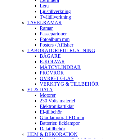
Cernitlera
Lera
Ljustillverkning
Tvåltillverkning
TAVELRAMAR
Ramar
Passepartouer
Fotoalbum mm
Posters / Affisher
LABORATORIEUTRUSTNING
BÄGARE
E-KOLVAR
MÄTCYLINDRAR
PROVRÖR
ÖVRIGT GLAS
VERKTYG & TILLBEHÖR
EL & DATA
Motorer
230 Volts materiel
Elektronikartiklar
El-tillbehör
Glödlampor, LED mm
Batterier, ficklampor
Datatillbehör
HEM & DEKORATION