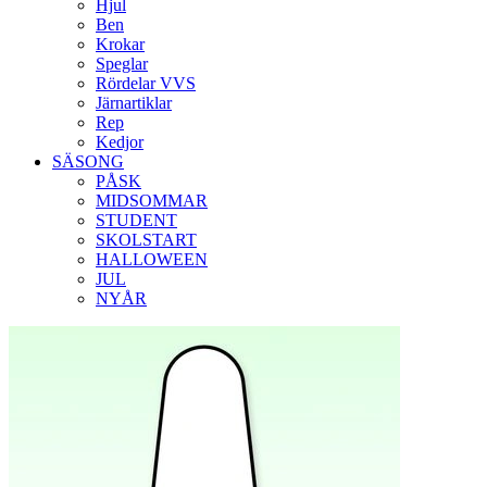
Hjul
Ben
Krokar
Speglar
Rördelar VVS
Järnartiklar
Rep
Kedjor
SÄSONG
PÅSK
MIDSOMMAR
STUDENT
SKOLSTART
HALLOWEEN
JUL
NYÅR