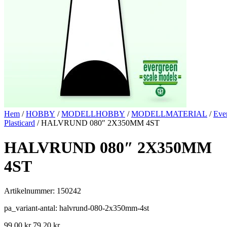
Hem
/
HOBBY
/
MODELLHOBBY
/
MODELLMATERIAL
/
Eve
Plasticard
/ HALVRUND 080″ 2X350MM 4ST
HALVRUND 080″ 2X350MM
4ST
Artikelnummer: 150242
pa_variant-antal: halvrund-080-2x350mm-4st
99,00
kr
79,20
kr