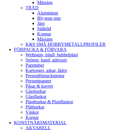
Mässing
TRÅD
Aluminium
Bly,tenn mm
Järn
Ståltråd
Koppar
Mässing
K&S SMÅ HOBBYMETALLPROFILER
FÖRPACKA & FÖRVARA
Wellpapp, träull, bubbelplast
Snören, band, adresser
Papptuber
Kartonger, askar, lådor
Presentförpackningar
Presentpapper
Påsar & kuvert
Glasburkar
Glasflaskor
Plastburkar & Plastflaskor
Plåtburkar
Väskor
Korgar
KONSTNÄRSMATERIAL
AKVARELL