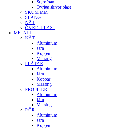
Styrofoam
Övriga skivor plast
SKUM MM
SLANG
NÄT
ÖVRIG PLAST
METALL
NÄT
Aluminium
Järn
Koppar
Mässing
PLÅTAR
Aluminium
Järn
Koppar
Mässing
PROFILER
Aluminium
Järn
Mässing
RÖR
Aluminium
Järn
Koppar