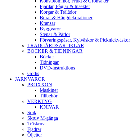
Konstblommor, Frukt & Grönsaker
Fjärilar, Fåglar & Insekter
Korgar & Trälådor
Burar & Hängdekorationer
Kransar
Byggvaror
Stenar & Pärlor
Förvaringspåsar, Kylväskor & Picknickväskor
TRÄDGÅRDSARTIKLAR
BÖCKER & TIDNINGAR
Böcker
Tidningar
DVD-instruktions
Godis
JÄRNVAROR
PROXXON
Maskiner
Tillbehör
VERKTYG
KNIVAR
Spik
Skruv M-gänga
Träskruv
Fjädrar
Öljetter