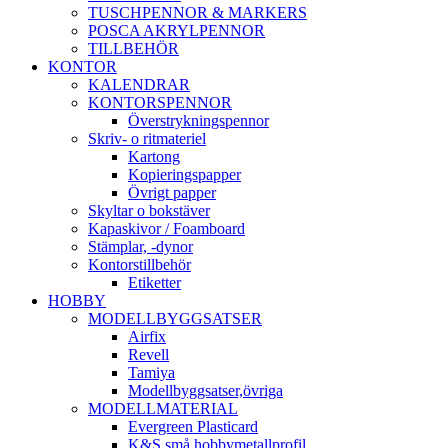
TUSCHPENNOR & MARKERS
POSCA AKRYLPENNOR
TILLBEHÖR
KONTOR
KALENDRAR
KONTORSPENNOR
Överstrykningspennor
Skriv- o ritmateriel
Kartong
Kopieringspapper
Övrigt papper
Skyltar o bokstäver
Kapaskivor / Foamboard
Stämplar, -dynor
Kontorstillbehör
Etiketter
HOBBY
MODELLBYGGSATSER
Airfix
Revell
Tamiya
Modellbyggsatser,övriga
MODELLMATERIAL
Evergreen Plasticard
K&S små hobbymetallprofil