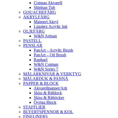
Cotman Akvarell
Shinhan Tub
GOUACHEFÄRG
AKRYLFÄRG
Maimeri Akryl
Liquitex Acrylic Ink
OLJEFÄRG
W&N Artisan
PASTELL
PENSLAR
PanArt – Acrylic Brush
PanArt – Oil Brush
Raphael
W&N Cotman
W&N Series 7
MÅLARKNIVAR & VERKTYG
MÅLARDUK & PANNÅ
PAPPER & BLOCK
Akvarellpapper/Ark
Skiss & Ritblock
Skiss & Ritböcker
Övriga Block
STAFFLIER
BLYERTSPENNOR & KOL
FINELINERS