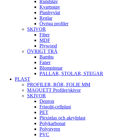
Rundstav
Kvartsstav
Planhyvlat
Reglar
Övriga profiler
SKIVOR
Fiber
MDF
Plywood
ÖVRIGT TRÄ
Bambu
Faner
Blompinnar
PALLAR, STOLAR, STEGAR
PLAST
PROFILER, RÖR, FOLIE MM
MAQUETT Profiler/skivor
SKIVOR
Depron
Frigolit-cellplast
PET
Plexiglas och akrylplast
Polykarbonat
Polystyren
PVC