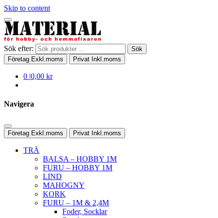
Skip to content
Sök efter:
Sök
Företag
Exkl.moms
Privat
Inkl.moms
0
|
0,00 kr
Navigera
Företag
Exkl.moms
Privat
Inkl.moms
TRÄ
BALSA – HOBBY 1M
FURU – HOBBY 1M
LIND
MAHOGNY
KORK
FURU – 1M & 2,4M
Foder, Socklar