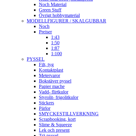
Noch Material
Green Stuff
Övrigt hobbymaterial
MODELLFIGURER / SKALGUBBAR
Noch
Preiser
1:43
1:50
1:87
1:100
PYSSEL
Filt, tyg
Kontaktplast
Metervaror
Bokstäver pyssel
Papier mache
Vadd- flirtkulor
Styrolit- frigolitkulor
Stickers
Pärlor
SMYCKESTILLVERKNING
Scrapbooking, kort
Slime & Squeeze
Lek och present
Trä pyssel