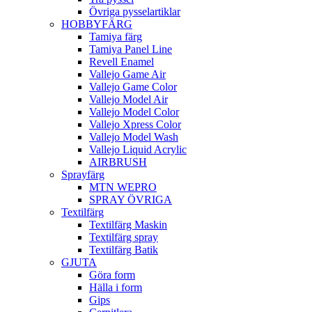
Övriga pysselartiklar
HOBBYFÄRG
Tamiya färg
Tamiya Panel Line
Revell Enamel
Vallejo Game Air
Vallejo Game Color
Vallejo Model Air
Vallejo Model Color
Vallejo Xpress Color
Vallejo Model Wash
Vallejo Liquid Acrylic
AIRBRUSH
Sprayfärg
MTN WEPRO
SPRAY ÖVRIGA
Textilfärg
Textilfärg Maskin
Textilfärg spray
Textilfärg Batik
GJUTA
Göra form
Hälla i form
Gips