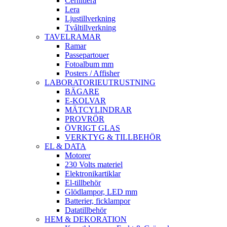
Cernitlera
Lera
Ljustillverkning
Tvåltillverkning
TAVELRAMAR
Ramar
Passepartouer
Fotoalbum mm
Posters / Affisher
LABORATORIEUTRUSTNING
BÄGARE
E-KOLVAR
MÄTCYLINDRAR
PROVRÖR
ÖVRIGT GLAS
VERKTYG & TILLBEHÖR
EL & DATA
Motorer
230 Volts materiel
Elektronikartiklar
El-tillbehör
Glödlampor, LED mm
Batterier, ficklampor
Datatillbehör
HEM & DEKORATION