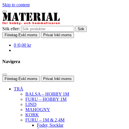
Skip to content
Sök efter:
Sök
Företag
Exkl.moms
Privat
Inkl.moms
0
|
0,00 kr
Navigera
Företag
Exkl.moms
Privat
Inkl.moms
TRÄ
BALSA – HOBBY 1M
FURU – HOBBY 1M
LIND
MAHOGNY
KORK
FURU – 1M & 2,4M
Foder, Socklar