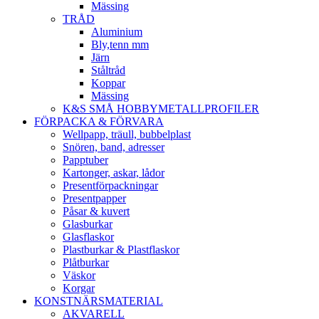
Mässing
TRÅD
Aluminium
Bly,tenn mm
Järn
Ståltråd
Koppar
Mässing
K&S SMÅ HOBBYMETALLPROFILER
FÖRPACKA & FÖRVARA
Wellpapp, träull, bubbelplast
Snören, band, adresser
Papptuber
Kartonger, askar, lådor
Presentförpackningar
Presentpapper
Påsar & kuvert
Glasburkar
Glasflaskor
Plastburkar & Plastflaskor
Plåtburkar
Väskor
Korgar
KONSTNÄRSMATERIAL
AKVARELL