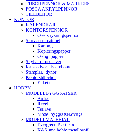
TUSCHPENNOR & MARKERS
POSCA AKRYLPENNOR
TILLBEHÖR
KONTOR
KALENDRAR
KONTORSPENNOR
Överstrykningspennor
Skriv- o ritmateriel
Kartong
Kopieringspapper
Övrigt papper
Skyltar o bokstäver
Kapaskivor / Foamboard
Stämplar, -dynor
Kontorstillbehör
Etiketter
HOBBY
MODELLBYGGSATSER
Airfix
Revell
Tamiya
Modellbyggsatser,övriga
MODELLMATERIAL
Evergreen Plasticard
K&S små hobbymetallprofil