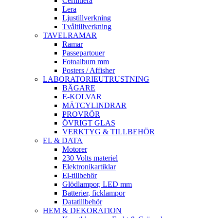
Cernitlera
Lera
Ljustillverkning
Tvåltillverkning
TAVELRAMAR
Ramar
Passepartouer
Fotoalbum mm
Posters / Affisher
LABORATORIEUTRUSTNING
BÄGARE
E-KOLVAR
MÄTCYLINDRAR
PROVRÖR
ÖVRIGT GLAS
VERKTYG & TILLBEHÖR
EL & DATA
Motorer
230 Volts materiel
Elektronikartiklar
El-tillbehör
Glödlampor, LED mm
Batterier, ficklampor
Datatillbehör
HEM & DEKORATION