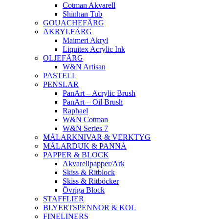
Cotman Akvarell
Shinhan Tub
GOUACHEFÄRG
AKRYLFÄRG
Maimeri Akryl
Liquitex Acrylic Ink
OLJEFÄRG
W&N Artisan
PASTELL
PENSLAR
PanArt – Acrylic Brush
PanArt – Oil Brush
Raphael
W&N Cotman
W&N Series 7
MÅLARKNIVAR & VERKTYG
MÅLARDUK & PANNÅ
PAPPER & BLOCK
Akvarellpapper/Ark
Skiss & Ritblock
Skiss & Ritböcker
Övriga Block
STAFFLIER
BLYERTSPENNOR & KOL
FINELINERS