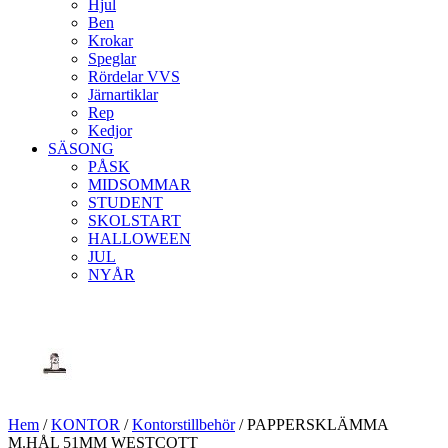
Hjul
Ben
Krokar
Speglar
Rördelar VVS
Järnartiklar
Rep
Kedjor
SÄSONG
PÅSK
MIDSOMMAR
STUDENT
SKOLSTART
HALLOWEEN
JUL
NYÅR
Hem
/
KONTOR
/
Kontorstillbehör
/ PAPPERSKLÄMMA
M.HÅL 51MM WESTCOTT