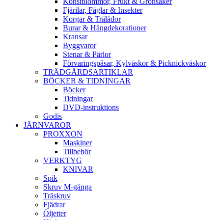
Konstblommor, Frukt & Grönsaker
Fjärilar, Fåglar & Insekter
Korgar & Trälådor
Burar & Hängdekorationer
Kransar
Byggvaror
Stenar & Pärlor
Förvaringspåsar, Kylväskor & Picknickväskor
TRÄDGÅRDSARTIKLAR
BÖCKER & TIDNINGAR
Böcker
Tidningar
DVD-instruktions
Godis
JÄRNVAROR
PROXXON
Maskiner
Tillbehör
VERKTYG
KNIVAR
Spik
Skruv M-gänga
Träskruv
Fjädrar
Öljetter