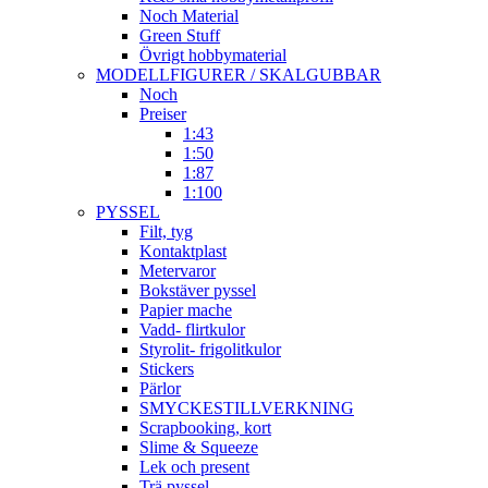
Noch Material
Green Stuff
Övrigt hobbymaterial
MODELLFIGURER / SKALGUBBAR
Noch
Preiser
1:43
1:50
1:87
1:100
PYSSEL
Filt, tyg
Kontaktplast
Metervaror
Bokstäver pyssel
Papier mache
Vadd- flirtkulor
Styrolit- frigolitkulor
Stickers
Pärlor
SMYCKESTILLVERKNING
Scrapbooking, kort
Slime & Squeeze
Lek och present
Trä pyssel