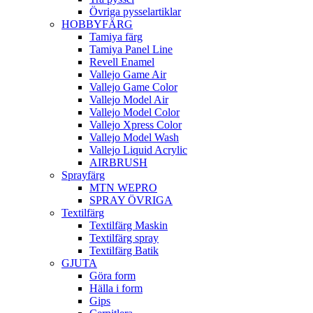
Övriga pysselartiklar
HOBBYFÄRG
Tamiya färg
Tamiya Panel Line
Revell Enamel
Vallejo Game Air
Vallejo Game Color
Vallejo Model Air
Vallejo Model Color
Vallejo Xpress Color
Vallejo Model Wash
Vallejo Liquid Acrylic
AIRBRUSH
Sprayfärg
MTN WEPRO
SPRAY ÖVRIGA
Textilfärg
Textilfärg Maskin
Textilfärg spray
Textilfärg Batik
GJUTA
Göra form
Hälla i form
Gips