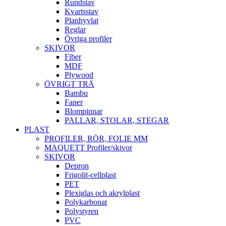
Rundstav
Kvartsstav
Planhyvlat
Reglar
Övriga profiler
SKIVOR
Fiber
MDF
Plywood
ÖVRIGT TRÄ
Bambu
Faner
Blompinnar
PALLAR, STOLAR, STEGAR
PLAST
PROFILER, RÖR, FOLIE MM
MAQUETT Profiler/skivor
SKIVOR
Depron
Frigolit-cellplast
PET
Plexiglas och akrylplast
Polykarbonat
Polystyren
PVC