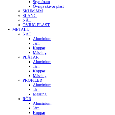
Styrofoam
Övriga skivor plast
SKUM MM
SLANG
NÄT
ÖVRIG PLAST
METALL
NÄT
Aluminium
Järn
Koppar
Mässing
PLÅTAR
Aluminium
Järn
Koppar
Mässing
PROFILER
Aluminium
Järn
Mässing
RÖR
Aluminium
Järn
Koppar