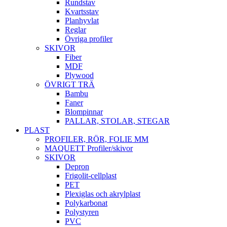
Rundstav
Kvartsstav
Planhyvlat
Reglar
Övriga profiler
SKIVOR
Fiber
MDF
Plywood
ÖVRIGT TRÄ
Bambu
Faner
Blompinnar
PALLAR, STOLAR, STEGAR
PLAST
PROFILER, RÖR, FOLIE MM
MAQUETT Profiler/skivor
SKIVOR
Depron
Frigolit-cellplast
PET
Plexiglas och akrylplast
Polykarbonat
Polystyren
PVC