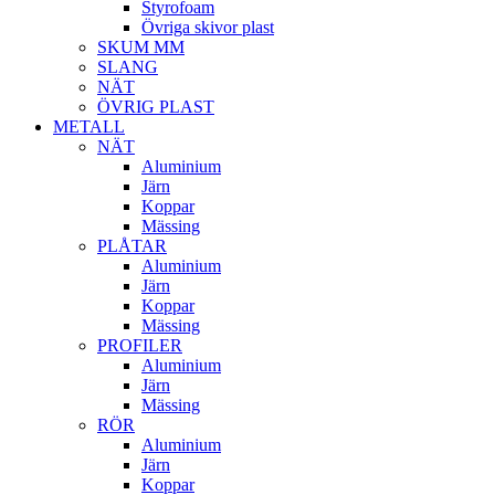
Styrofoam
Övriga skivor plast
SKUM MM
SLANG
NÄT
ÖVRIG PLAST
METALL
NÄT
Aluminium
Järn
Koppar
Mässing
PLÅTAR
Aluminium
Järn
Koppar
Mässing
PROFILER
Aluminium
Järn
Mässing
RÖR
Aluminium
Järn
Koppar