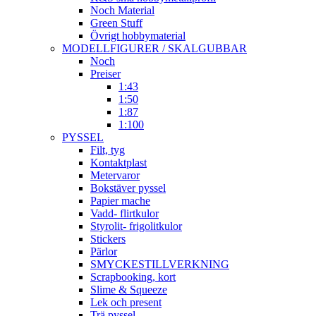
Noch Material
Green Stuff
Övrigt hobbymaterial
MODELLFIGURER / SKALGUBBAR
Noch
Preiser
1:43
1:50
1:87
1:100
PYSSEL
Filt, tyg
Kontaktplast
Metervaror
Bokstäver pyssel
Papier mache
Vadd- flirtkulor
Styrolit- frigolitkulor
Stickers
Pärlor
SMYCKESTILLVERKNING
Scrapbooking, kort
Slime & Squeeze
Lek och present
Trä pyssel