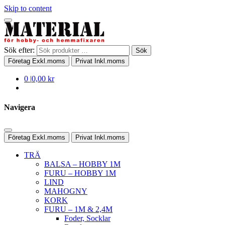
Skip to content
Sök efter:
Sök
Företag
Exkl.moms
Privat
Inkl.moms
0
|
0,00 kr
Navigera
Företag
Exkl.moms
Privat
Inkl.moms
TRÄ
BALSA – HOBBY 1M
FURU – HOBBY 1M
LIND
MAHOGNY
KORK
FURU – 1M & 2,4M
Foder, Socklar