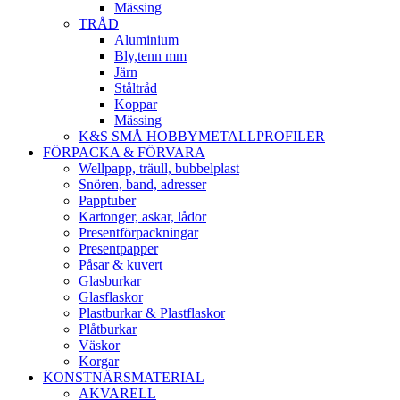
Mässing
TRÅD
Aluminium
Bly,tenn mm
Järn
Ståltråd
Koppar
Mässing
K&S SMÅ HOBBYMETALLPROFILER
FÖRPACKA & FÖRVARA
Wellpapp, träull, bubbelplast
Snören, band, adresser
Papptuber
Kartonger, askar, lådor
Presentförpackningar
Presentpapper
Påsar & kuvert
Glasburkar
Glasflaskor
Plastburkar & Plastflaskor
Plåtburkar
Väskor
Korgar
KONSTNÄRSMATERIAL
AKVARELL