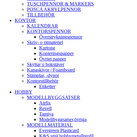
TUSCHPENNOR & MARKERS
POSCA AKRYLPENNOR
TILLBEHÖR
KONTOR
KALENDRAR
KONTORSPENNOR
Överstrykningspennor
Skriv- o ritmateriel
Kartong
Kopieringspapper
Övrigt papper
Skyltar o bokstäver
Kapaskivor / Foamboard
Stämplar, -dynor
Kontorstillbehör
Etiketter
HOBBY
MODELLBYGGSATSER
Airfix
Revell
Tamiya
Modellbyggsatser,övriga
MODELLMATERIAL
Evergreen Plasticard
K&S små hobbymetallprofil