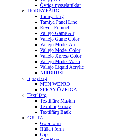
Övriga pysselartiklar
HOBBYFÄRG
Tamiya färg
Tamiya Panel Line
Revell Enamel
Vallejo Game Air
Vallejo Game Color
Vallejo Model Air
Vallejo Model Color
Vallejo Xpress Color
Vallejo Model Wash
Vallejo Liquid Acrylic
AIRBRUSH
Sprayfärg
MTN WEPRO
SPRAY ÖVRIGA
Textilfärg
Textilfärg Maskin
Textilfärg spray
Textilfärg Batik
GJUTA
Göra form
Hälla i form
Gips