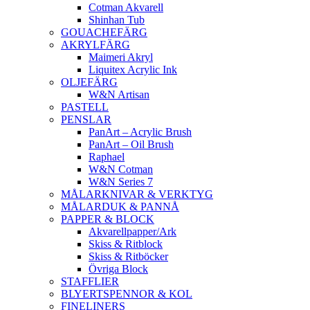
Cotman Akvarell
Shinhan Tub
GOUACHEFÄRG
AKRYLFÄRG
Maimeri Akryl
Liquitex Acrylic Ink
OLJEFÄRG
W&N Artisan
PASTELL
PENSLAR
PanArt – Acrylic Brush
PanArt – Oil Brush
Raphael
W&N Cotman
W&N Series 7
MÅLARKNIVAR & VERKTYG
MÅLARDUK & PANNÅ
PAPPER & BLOCK
Akvarellpapper/Ark
Skiss & Ritblock
Skiss & Ritböcker
Övriga Block
STAFFLIER
BLYERTSPENNOR & KOL
FINELINERS