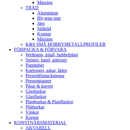
Mässing
TRÅD
Aluminium
Bly,tenn mm
Järn
Ståltråd
Koppar
Mässing
K&S SMÅ HOBBYMETALLPROFILER
FÖRPACKA & FÖRVARA
Wellpapp, träull, bubbelplast
Snören, band, adresser
Papptuber
Kartonger, askar, lådor
Presentförpackningar
Presentpapper
Påsar & kuvert
Glasburkar
Glasflaskor
Plastburkar & Plastflaskor
Plåtburkar
Väskor
Korgar
KONSTNÄRSMATERIAL
AKVARELL