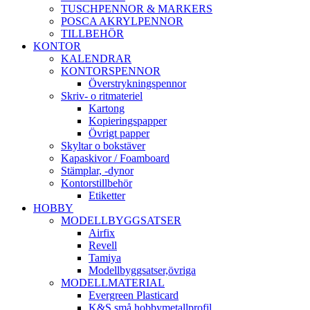
TUSCHPENNOR & MARKERS
POSCA AKRYLPENNOR
TILLBEHÖR
KONTOR
KALENDRAR
KONTORSPENNOR
Överstrykningspennor
Skriv- o ritmateriel
Kartong
Kopieringspapper
Övrigt papper
Skyltar o bokstäver
Kapaskivor / Foamboard
Stämplar, -dynor
Kontorstillbehör
Etiketter
HOBBY
MODELLBYGGSATSER
Airfix
Revell
Tamiya
Modellbyggsatser,övriga
MODELLMATERIAL
Evergreen Plasticard
K&S små hobbymetallprofil