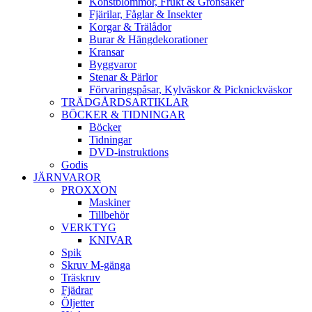
Konstblommor, Frukt & Grönsaker
Fjärilar, Fåglar & Insekter
Korgar & Trälådor
Burar & Hängdekorationer
Kransar
Byggvaror
Stenar & Pärlor
Förvaringspåsar, Kylväskor & Picknickväskor
TRÄDGÅRDSARTIKLAR
BÖCKER & TIDNINGAR
Böcker
Tidningar
DVD-instruktions
Godis
JÄRNVAROR
PROXXON
Maskiner
Tillbehör
VERKTYG
KNIVAR
Spik
Skruv M-gänga
Träskruv
Fjädrar
Öljetter