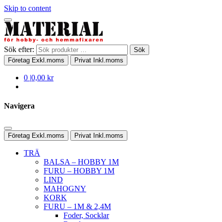
Skip to content
Sök efter:
Sök
Företag
Exkl.moms
Privat
Inkl.moms
0
|
0,00 kr
Navigera
Företag
Exkl.moms
Privat
Inkl.moms
TRÄ
BALSA – HOBBY 1M
FURU – HOBBY 1M
LIND
MAHOGNY
KORK
FURU – 1M & 2,4M
Foder, Socklar