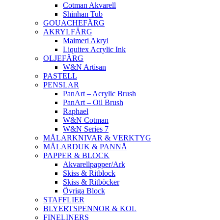
Cotman Akvarell
Shinhan Tub
GOUACHEFÄRG
AKRYLFÄRG
Maimeri Akryl
Liquitex Acrylic Ink
OLJEFÄRG
W&N Artisan
PASTELL
PENSLAR
PanArt – Acrylic Brush
PanArt – Oil Brush
Raphael
W&N Cotman
W&N Series 7
MÅLARKNIVAR & VERKTYG
MÅLARDUK & PANNÅ
PAPPER & BLOCK
Akvarellpapper/Ark
Skiss & Ritblock
Skiss & Ritböcker
Övriga Block
STAFFLIER
BLYERTSPENNOR & KOL
FINELINERS