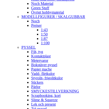
Noch Material
Green Stuff
Övrigt hobbymaterial
MODELLFIGURER / SKALGUBBAR
Noch
Preiser
1:43
1:50
1:87
1:100
PYSSEL
Filt, tyg
Kontaktplast
Metervaror
Bokstäver pyssel
Papier mache
Vadd- flirtkulor
Styrolit- frigolitkulor
Stickers
Pärlor
SMYCKESTILLVERKNING
Scrapbooking, kort
Slime & Squeeze
Lek och present
Trä pyssel