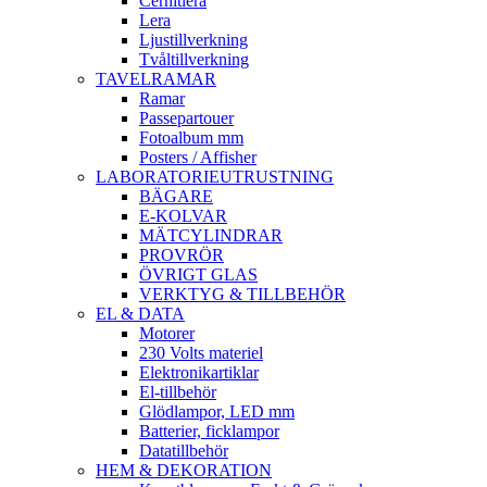
Cernitlera
Lera
Ljustillverkning
Tvåltillverkning
TAVELRAMAR
Ramar
Passepartouer
Fotoalbum mm
Posters / Affisher
LABORATORIEUTRUSTNING
BÄGARE
E-KOLVAR
MÄTCYLINDRAR
PROVRÖR
ÖVRIGT GLAS
VERKTYG & TILLBEHÖR
EL & DATA
Motorer
230 Volts materiel
Elektronikartiklar
El-tillbehör
Glödlampor, LED mm
Batterier, ficklampor
Datatillbehör
HEM & DEKORATION