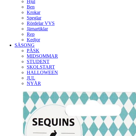
Hjul
Ben
Krokar
Speglar
Rördelar VVS
Järnartiklar
Rep
Kedjor
SÄSONG
PÅSK
MIDSOMMAR
STUDENT
SKOLSTART
HALLOWEEN
JUL
NYÅR