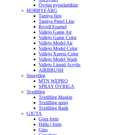
Övriga pysselartiklar
HOBBYFÄRG
Tamiya färg
Tamiya Panel Line
Revell Enamel
Vallejo Game Air
Vallejo Game Color
Vallejo Model Air
Vallejo Model Color
Vallejo Xpress Color
Vallejo Model Wash
Vallejo Liquid Acrylic
AIRBRUSH
Sprayfärg
MTN WEPRO
SPRAY ÖVRIGA
Textilfärg
Textilfärg Maskin
Textilfärg spray
Textilfärg Batik
GJUTA
Göra form
Hälla i form
Gips