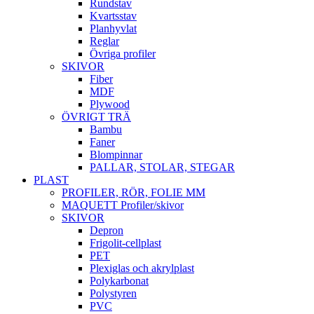
Rundstav
Kvartsstav
Planhyvlat
Reglar
Övriga profiler
SKIVOR
Fiber
MDF
Plywood
ÖVRIGT TRÄ
Bambu
Faner
Blompinnar
PALLAR, STOLAR, STEGAR
PLAST
PROFILER, RÖR, FOLIE MM
MAQUETT Profiler/skivor
SKIVOR
Depron
Frigolit-cellplast
PET
Plexiglas och akrylplast
Polykarbonat
Polystyren
PVC