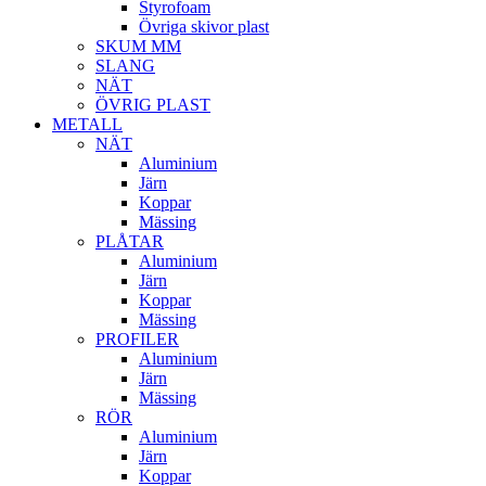
Styrofoam
Övriga skivor plast
SKUM MM
SLANG
NÄT
ÖVRIG PLAST
METALL
NÄT
Aluminium
Järn
Koppar
Mässing
PLÅTAR
Aluminium
Järn
Koppar
Mässing
PROFILER
Aluminium
Järn
Mässing
RÖR
Aluminium
Järn
Koppar