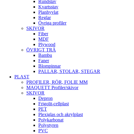
Rundstav
Kvartsstav
Planhyvlat
Reglar
Övriga profiler
SKIVOR
Fiber
MDF
Plywood
ÖVRIGT TRÄ
Bambu
Faner
Blompinnar
PALLAR, STOLAR, STEGAR
PLAST
PROFILER, RÖR, FOLIE MM
MAQUETT Profiler/skivor
SKIVOR
Depron
Frigolit-cellplast
PET
Plexiglas och akrylplast
Polykarbonat
Polystyren
PVC