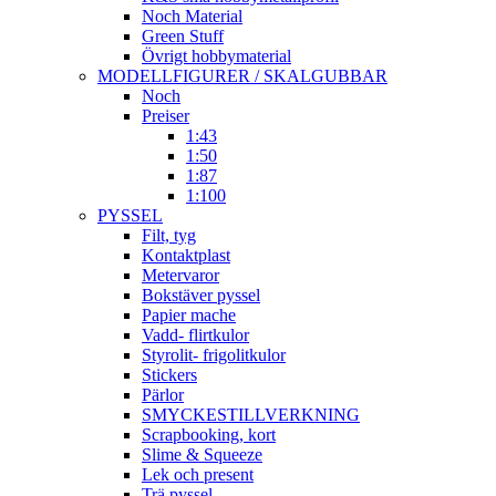
Noch Material
Green Stuff
Övrigt hobbymaterial
MODELLFIGURER / SKALGUBBAR
Noch
Preiser
1:43
1:50
1:87
1:100
PYSSEL
Filt, tyg
Kontaktplast
Metervaror
Bokstäver pyssel
Papier mache
Vadd- flirtkulor
Styrolit- frigolitkulor
Stickers
Pärlor
SMYCKESTILLVERKNING
Scrapbooking, kort
Slime & Squeeze
Lek och present
Trä pyssel