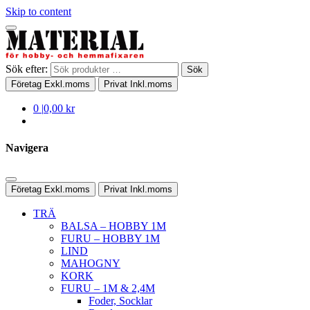
Skip to content
Sök efter:
Sök
Företag
Exkl.moms
Privat
Inkl.moms
0
|
0,00 kr
Navigera
Företag
Exkl.moms
Privat
Inkl.moms
TRÄ
BALSA – HOBBY 1M
FURU – HOBBY 1M
LIND
MAHOGNY
KORK
FURU – 1M & 2,4M
Foder, Socklar