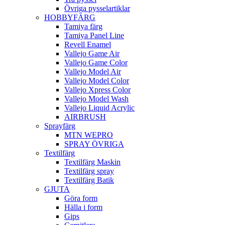
Övriga pysselartiklar
HOBBYFÄRG
Tamiya färg
Tamiya Panel Line
Revell Enamel
Vallejo Game Air
Vallejo Game Color
Vallejo Model Air
Vallejo Model Color
Vallejo Xpress Color
Vallejo Model Wash
Vallejo Liquid Acrylic
AIRBRUSH
Sprayfärg
MTN WEPRO
SPRAY ÖVRIGA
Textilfärg
Textilfärg Maskin
Textilfärg spray
Textilfärg Batik
GJUTA
Göra form
Hälla i form
Gips