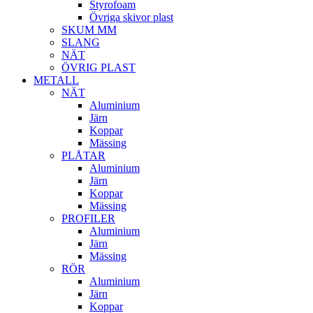
Styrofoam
Övriga skivor plast
SKUM MM
SLANG
NÄT
ÖVRIG PLAST
METALL
NÄT
Aluminium
Järn
Koppar
Mässing
PLÅTAR
Aluminium
Järn
Koppar
Mässing
PROFILER
Aluminium
Järn
Mässing
RÖR
Aluminium
Järn
Koppar