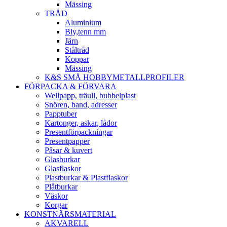
Mässing
TRÅD
Aluminium
Bly,tenn mm
Järn
Ståltråd
Koppar
Mässing
K&S SMÅ HOBBYMETALLPROFILER
FÖRPACKA & FÖRVARA
Wellpapp, träull, bubbelplast
Snören, band, adresser
Papptuber
Kartonger, askar, lådor
Presentförpackningar
Presentpapper
Påsar & kuvert
Glasburkar
Glasflaskor
Plastburkar & Plastflaskor
Plåtburkar
Väskor
Korgar
KONSTNÄRSMATERIAL
AKVARELL