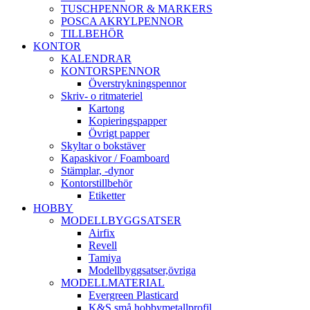
TUSCHPENNOR & MARKERS
POSCA AKRYLPENNOR
TILLBEHÖR
KONTOR
KALENDRAR
KONTORSPENNOR
Överstrykningspennor
Skriv- o ritmateriel
Kartong
Kopieringspapper
Övrigt papper
Skyltar o bokstäver
Kapaskivor / Foamboard
Stämplar, -dynor
Kontorstillbehör
Etiketter
HOBBY
MODELLBYGGSATSER
Airfix
Revell
Tamiya
Modellbyggsatser,övriga
MODELLMATERIAL
Evergreen Plasticard
K&S små hobbymetallprofil