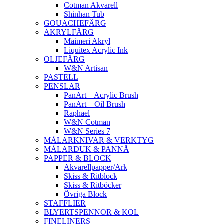
Cotman Akvarell
Shinhan Tub
GOUACHEFÄRG
AKRYLFÄRG
Maimeri Akryl
Liquitex Acrylic Ink
OLJEFÄRG
W&N Artisan
PASTELL
PENSLAR
PanArt – Acrylic Brush
PanArt – Oil Brush
Raphael
W&N Cotman
W&N Series 7
MÅLARKNIVAR & VERKTYG
MÅLARDUK & PANNÅ
PAPPER & BLOCK
Akvarellpapper/Ark
Skiss & Ritblock
Skiss & Ritböcker
Övriga Block
STAFFLIER
BLYERTSPENNOR & KOL
FINELINERS