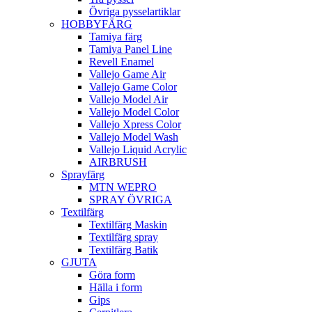
Övriga pysselartiklar
HOBBYFÄRG
Tamiya färg
Tamiya Panel Line
Revell Enamel
Vallejo Game Air
Vallejo Game Color
Vallejo Model Air
Vallejo Model Color
Vallejo Xpress Color
Vallejo Model Wash
Vallejo Liquid Acrylic
AIRBRUSH
Sprayfärg
MTN WEPRO
SPRAY ÖVRIGA
Textilfärg
Textilfärg Maskin
Textilfärg spray
Textilfärg Batik
GJUTA
Göra form
Hälla i form
Gips