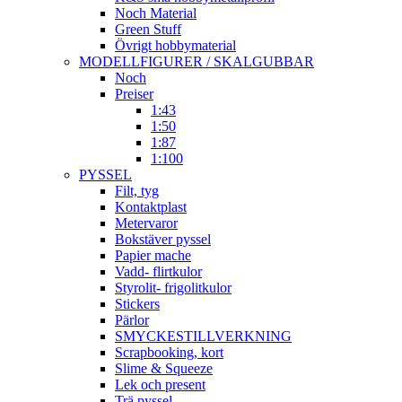
Noch Material
Green Stuff
Övrigt hobbymaterial
MODELLFIGURER / SKALGUBBAR
Noch
Preiser
1:43
1:50
1:87
1:100
PYSSEL
Filt, tyg
Kontaktplast
Metervaror
Bokstäver pyssel
Papier mache
Vadd- flirtkulor
Styrolit- frigolitkulor
Stickers
Pärlor
SMYCKESTILLVERKNING
Scrapbooking, kort
Slime & Squeeze
Lek och present
Trä pyssel