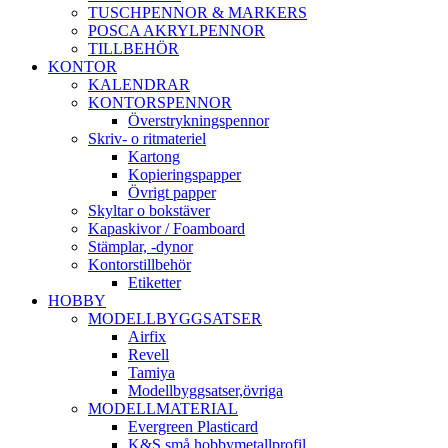
TUSCHPENNOR & MARKERS
POSCA AKRYLPENNOR
TILLBEHÖR
KONTOR
KALENDRAR
KONTORSPENNOR
Överstrykningspennor
Skriv- o ritmateriel
Kartong
Kopieringspapper
Övrigt papper
Skyltar o bokstäver
Kapaskivor / Foamboard
Stämplar, -dynor
Kontorstillbehör
Etiketter
HOBBY
MODELLBYGGSATSER
Airfix
Revell
Tamiya
Modellbyggsatser,övriga
MODELLMATERIAL
Evergreen Plasticard
K&S små hobbymetallprofil