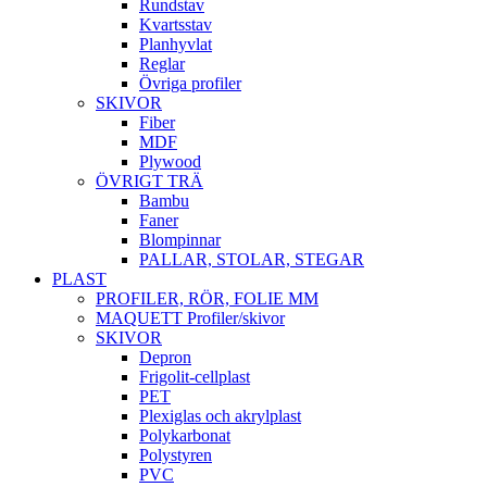
Rundstav
Kvartsstav
Planhyvlat
Reglar
Övriga profiler
SKIVOR
Fiber
MDF
Plywood
ÖVRIGT TRÄ
Bambu
Faner
Blompinnar
PALLAR, STOLAR, STEGAR
PLAST
PROFILER, RÖR, FOLIE MM
MAQUETT Profiler/skivor
SKIVOR
Depron
Frigolit-cellplast
PET
Plexiglas och akrylplast
Polykarbonat
Polystyren
PVC