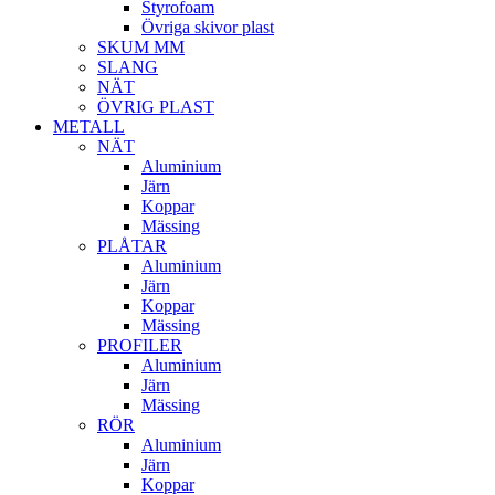
Styrofoam
Övriga skivor plast
SKUM MM
SLANG
NÄT
ÖVRIG PLAST
METALL
NÄT
Aluminium
Järn
Koppar
Mässing
PLÅTAR
Aluminium
Järn
Koppar
Mässing
PROFILER
Aluminium
Järn
Mässing
RÖR
Aluminium
Järn
Koppar