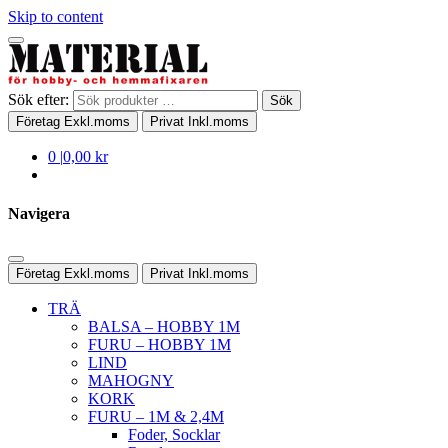
Skip to content
Sök efter:
Sök
Företag
Exkl.moms
Privat
Inkl.moms
0
|
0,00 kr
Navigera
Företag
Exkl.moms
Privat
Inkl.moms
TRÄ
BALSA – HOBBY 1M
FURU – HOBBY 1M
LIND
MAHOGNY
KORK
FURU – 1M & 2,4M
Foder, Socklar