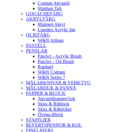
Cotman Akvarell
Shinhan Tub
GOUACHEFÄRG
AKRYLFÄRG
Maimeri Akryl
Liquitex Acrylic Ink
OLJEFÄRG
W&N Artisan
PASTELL
PENSLAR
PanArt – Acrylic Brush
PanArt – Oil Brush
Raphael
W&N Cotman
W&N Series 7
MÅLARKNIVAR & VERKTYG
MÅLARDUK & PANNÅ
PAPPER & BLOCK
Akvarellpapper/Ark
Skiss & Ritblock
Skiss & Ritböcker
Övriga Block
STAFFLIER
BLYERTSPENNOR & KOL
FINELINERS