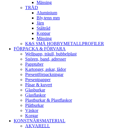
Mässing
TRÅD
Aluminium
Bly,tenn mm
Järn
Ståltråd
Koppar
Mässing
K&S SMÅ HOBBYMETALLPROFILER
FÖRPACKA & FÖRVARA
Wellpapp, träull, bubbelplast
Snören, band, adresser
Papptuber
Kartonger, askar, lådor
Presentförpackningar
Presentpapper
Påsar & kuvert
Glasburkar
Glasflaskor
Plastburkar & Plastflaskor
Plåtburkar
Väskor
Korgar
KONSTNÄRSMATERIAL
AKVARELL