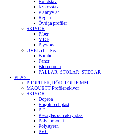
Rundstav
Kvartsstav
Planhyvlat
Reglar
Övriga profiler
SKIVOR
Fiber
MDF
Plywood
ÖVRIGT TRÄ
Bambu
Faner
Blompinnar
PALLAR, STOLAR, STEGAR
PLAST
PROFILER, RÖR, FOLIE MM
MAQUETT Profiler/skivor
SKIVOR
Depron
Frigolit-cellplast
PET
Plexiglas och akrylplast
Polykarbonat
Polystyren
PVC