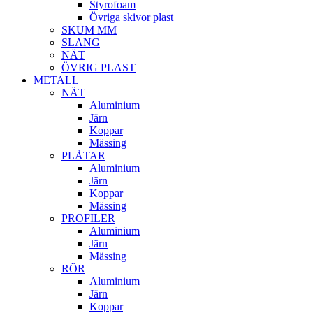
Styrofoam
Övriga skivor plast
SKUM MM
SLANG
NÄT
ÖVRIG PLAST
METALL
NÄT
Aluminium
Järn
Koppar
Mässing
PLÅTAR
Aluminium
Järn
Koppar
Mässing
PROFILER
Aluminium
Järn
Mässing
RÖR
Aluminium
Järn
Koppar