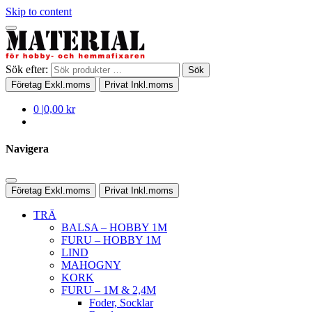
Skip to content
Sök efter:
Sök
Företag
Exkl.moms
Privat
Inkl.moms
0
|
0,00 kr
Navigera
Företag
Exkl.moms
Privat
Inkl.moms
TRÄ
BALSA – HOBBY 1M
FURU – HOBBY 1M
LIND
MAHOGNY
KORK
FURU – 1M & 2,4M
Foder, Socklar