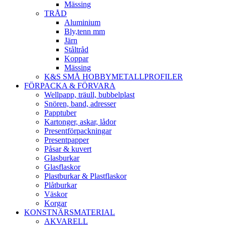
Mässing
TRÅD
Aluminium
Bly,tenn mm
Järn
Ståltråd
Koppar
Mässing
K&S SMÅ HOBBYMETALLPROFILER
FÖRPACKA & FÖRVARA
Wellpapp, träull, bubbelplast
Snören, band, adresser
Papptuber
Kartonger, askar, lådor
Presentförpackningar
Presentpapper
Påsar & kuvert
Glasburkar
Glasflaskor
Plastburkar & Plastflaskor
Plåtburkar
Väskor
Korgar
KONSTNÄRSMATERIAL
AKVARELL