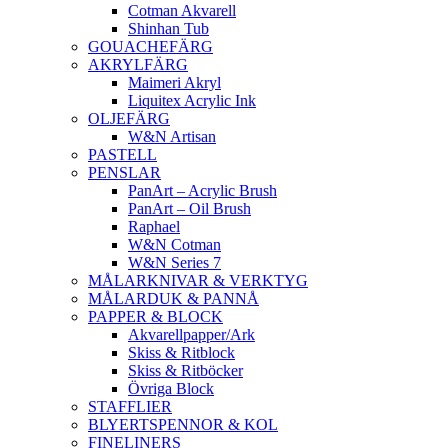
Cotman Akvarell
Shinhan Tub
GOUACHEFÄRG
AKRYLFÄRG
Maimeri Akryl
Liquitex Acrylic Ink
OLJEFÄRG
W&N Artisan
PASTELL
PENSLAR
PanArt – Acrylic Brush
PanArt – Oil Brush
Raphael
W&N Cotman
W&N Series 7
MÅLARKNIVAR & VERKTYG
MÅLARDUK & PANNÅ
PAPPER & BLOCK
Akvarellpapper/Ark
Skiss & Ritblock
Skiss & Ritböcker
Övriga Block
STAFFLIER
BLYERTSPENNOR & KOL
FINELINERS