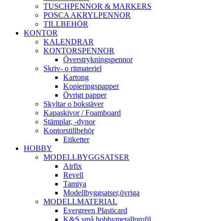
TUSCHPENNOR & MARKERS
POSCA AKRYLPENNOR
TILLBEHÖR
KONTOR
KALENDRAR
KONTORSPENNOR
Överstrykningspennor
Skriv- o ritmateriel
Kartong
Kopieringspapper
Övrigt papper
Skyltar o bokstäver
Kapaskivor / Foamboard
Stämplar, -dynor
Kontorstillbehör
Etiketter
HOBBY
MODELLBYGGSATSER
Airfix
Revell
Tamiya
Modellbyggsatser,övriga
MODELLMATERIAL
Evergreen Plasticard
K&S små hobbymetallprofil