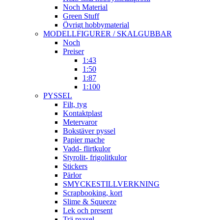
Noch Material
Green Stuff
Övrigt hobbymaterial
MODELLFIGURER / SKALGUBBAR
Noch
Preiser
1:43
1:50
1:87
1:100
PYSSEL
Filt, tyg
Kontaktplast
Metervaror
Bokstäver pyssel
Papier mache
Vadd- flirtkulor
Styrolit- frigolitkulor
Stickers
Pärlor
SMYCKESTILLVERKNING
Scrapbooking, kort
Slime & Squeeze
Lek och present
Trä pyssel