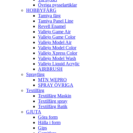
Övriga pysselartiklar
HOBBYFÄRG
Tamiya färg
Tamiya Panel Line
Revell Enamel
Vallejo Game Air
Vallejo Game Color
Vallejo Model Air
Vallejo Model Color
Vallejo Xpress Color
Vallejo Model Wash
Vallejo Liquid Acrylic
AIRBRUSH
Sprayfärg
MTN WEPRO
SPRAY ÖVRIGA
Textilfärg
Textilfärg Maskin
Textilfärg spray
Textilfärg Batik
GJUTA
Göra form
Hälla i form
Gips